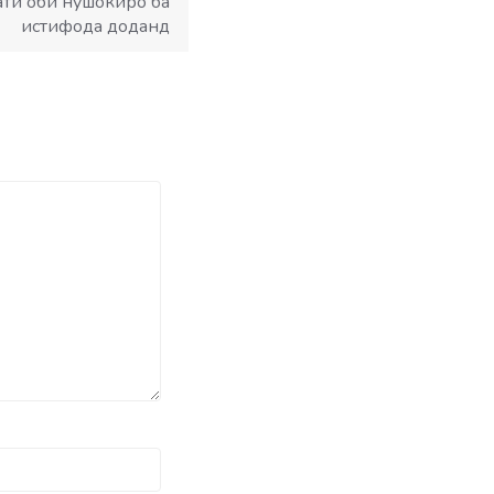
ати оби нӯшокиро ба
истифода доданд