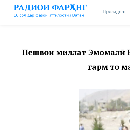
Перейти
РАДИОИ ФАРҲАНГ
к
Президент
контенту
16 сол дар фазои иттилоотии Ватан
Пешвои миллат Эмомалӣ Р
гарм то м