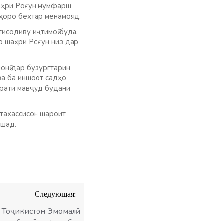
шаҳри Роғун мумфарш
аҳоро беҳтар менамояд.
исодиву иҷтимоӣ буда,
р шаҳри Роғун низ дар
онӣ дар бузургтарин
за ба иншоот садҳо
сурати мавҷуд будани
утахассисон шароит
ошад.
Следующая:
Тоҷикистон Эмомалӣ