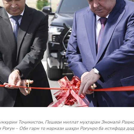
умҳурии Тоҷикистон, Пешвои миллат муҳтарам Эмомалӣ Раҳмо
 Роғун – Оби гарм то маркази шаҳри Роғунро ба истифода дод