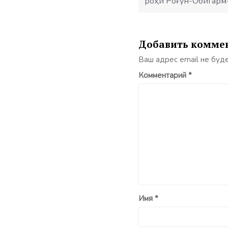
роҳи Роғун-Обигарм
Добавить комме
Ваш адрес email не буд
Комментарий
*
Имя
*