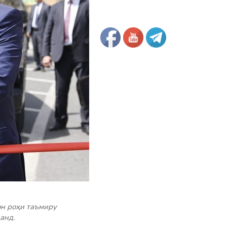
н роҳи таъмиру
анд.