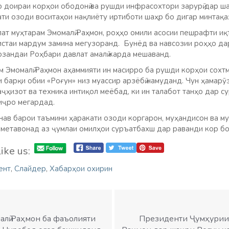
ар доираи корҳои ободонӣ ва рушди инфрасохтори зарурӣ дар 
ати озоди воситаҳои нақлиёту иртиботи шаҳр бо дигар минтақ
ат муҳтарам Эмомалӣ Раҳмон, роҳҳо омили асосии пешрафти иқт
истаи мардум замина мегузоранд. Бунёд ва навсозии роҳҳо да
озандаи Роҳбари давлат амалӣ карда мешаванд.
м Эмомалӣ Раҳмон аҳаммияти ин масирро ба рушди корҳои сохтм
 барқи обии «Роғун» низ муассир арзёбӣ намуданд. Чун ҳамарӯ
таҷҳизот ва техника интиқол меёбад, ки ин талабот танҳо дар 
иҷро мегардад.
нав барои таъмини ҳаракати озоди коргарон, муҳандисон ва м
 метавонад аз ҷумлаи омилҳои суръатбахш дар раванди кор б
ike us:
ент
,
Слайдер
,
Хабарҳои охирин
алӣ Раҳмон ба фаъолияти
Президенти Ҷумҳурии 