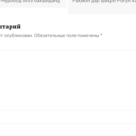
-Нуробод оғоз бахшиданд
Раҳмон дар шаҳри Роғун х
нтарий
ет опубликован.
Обязательные поля помечены
*