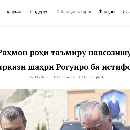
Парлумон
Тандурустӣ
Хабарҳои охирин
Фарҳанг
Дар
аҳмон роҳи таъмиру навсозишуд
аркази шаҳри Роғунро ба истиф
26.08.2025
0 Comments
BY
farhangfm.tj