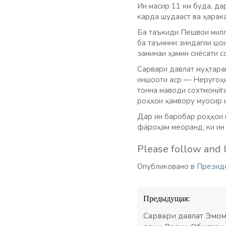
Ин масир 11 км буда, д
карда шудааст ва ҳарак
Ба таъкиди Пешвои милл
ба таъмини зиндагии шо
заминаи ҳамин сиёсати с
Сарвари давлат муҳтара
иншооти аср — Неругоҳи
тонна маводи сохтмонӣ, 
роҳҳои ҳамвору муосир 
Дар ин баробар роҳҳои 
фароҳам меоранд, ки ин
Please follow and l
Опубликовано в
Презид
Навигация
Предыдущая:
по
записям
Сарвари давлат Эмом