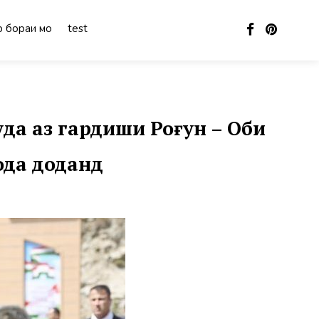
 бораи мо
test
а аз гардиши Роғун – Оби
ода доданд