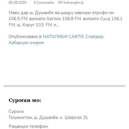
05.09.2025
0 Comments
BY
farhangfm.tj
Мавҷ дар ш. Душанбе ва шаҳру навоҳии атрофи он
106,5 FM, вилояти Хатлон 106,8 FМ, вилояти Суғд 106,1
FM, ш. Хоруғ 103. FM, н....
Опубликовано в
МАТОЛИБИ САВТӢ
,
Слайдер
,
Хабарҳои охирин
Суроғаи мо:
Суроға:
Тоҷикистон, ш. Душанбе, к. Шерозӣ 31
Рақамҳои телефон: