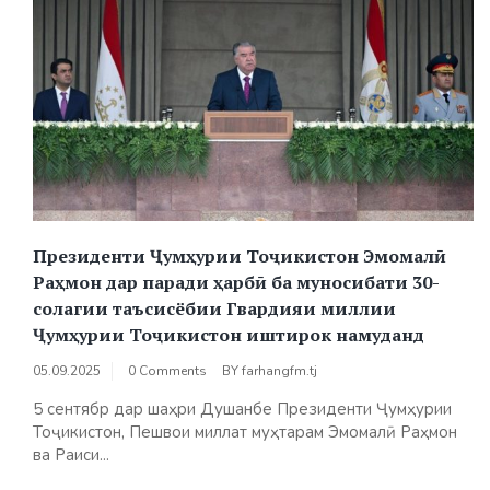
Президенти Ҷумҳурии Тоҷикистон Эмомалӣ
Раҳмон дар паради ҳарбӣ ба муносибати 30-
солагии таъсисёбии Гвардияи миллии
Ҷумҳурии Тоҷикистон иштирок намуданд
05.09.2025
0 Comments
BY
farhangfm.tj
5 сентябр дар шаҳри Душанбе Президенти Ҷумҳурии
Тоҷикистон, Пешвои миллат муҳтарам Эмомалӣ Раҳмон
ва Раиси...