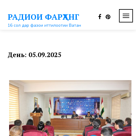
Перейти
к
РАДИОИ ФАРҲАНГ
контенту
ПЕР
НАВ
16 сол дар фазои иттилоотии Ватан
День:
05.09.2025