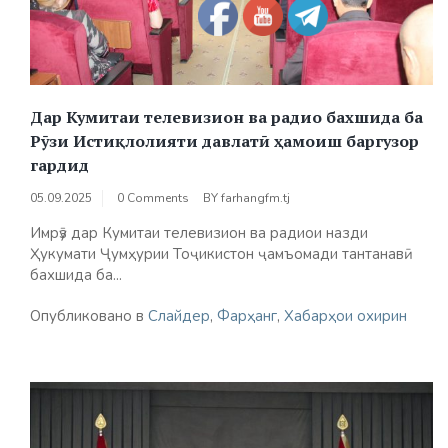
Дар Кумитаи телевизион ва радио бахшида ба
Рӯзи Истиқлолияти давлатӣ ҳамоиш баргузор
гардид
05.09.2025
0 Comments
BY
farhangfm.tj
Имрӯз дар Кумитаи телевизион ва радиои назди
Ҳукумати Ҷумҳурии Тоҷикистон ҷамъомади тантанавӣ
бахшида ба...
Опубликовано в
Слайдер
,
Фарҳанг
,
Хабарҳои охирин