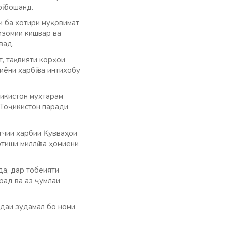
ӣ бошанд.
и ба хотири муқовимат
изомии кишвар ва
вад.
, тақвияти корҳои
иёни ҳарбӣ ва интихобу
икистон муҳтарам
 Тоҷикистон паради
атчии ҳарбии Қувваҳои
тиши миллӣ ва ҳомиёни
а, дар тобеияти
ад ва аз ҷумлаи
адаи зудамал бо номи