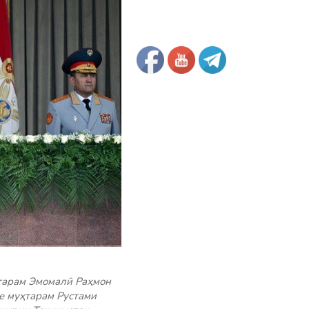
тарам Эмомалӣ Раҳмон
е муҳтарам Рустами