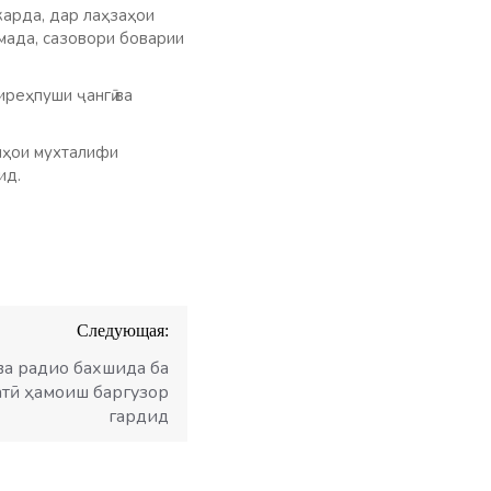
карда, дар лаҳзаҳои
омада, сазовори боварии
реҳпуши ҷангӣ ва
алҳои мухталифи
ид.
Следующая:
ва радио бахшида ба
атӣ ҳамоиш баргузор
гардид