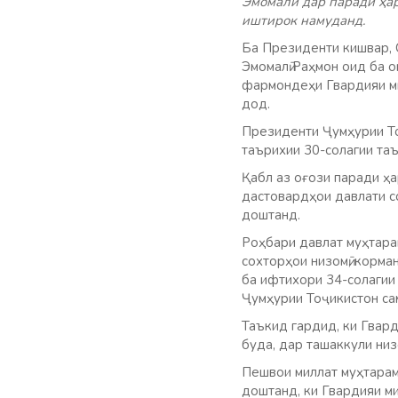
Эмомалӣ дар паради ҳа
иштирок намуданд.
Ба Президенти кишвар, 
Эмомалӣ Раҳмон оид ба 
фармондеҳи Гвардияи м
дод.
Президенти Ҷумҳурии То
таърихии 30-солагии та
Қабл аз оғози паради ҳа
дастовардҳои давлати с
доштанд.
Роҳбари давлат муҳтара
сохторҳои низомӣ, корм
ба ифтихори 34-солагии
Ҷумҳурии Тоҷикистон с
Таъкид гардид, ки Гвар
буда, дар ташаккули ни
Пешвои миллат муҳтарам
доштанд, ки Гвардияи ми