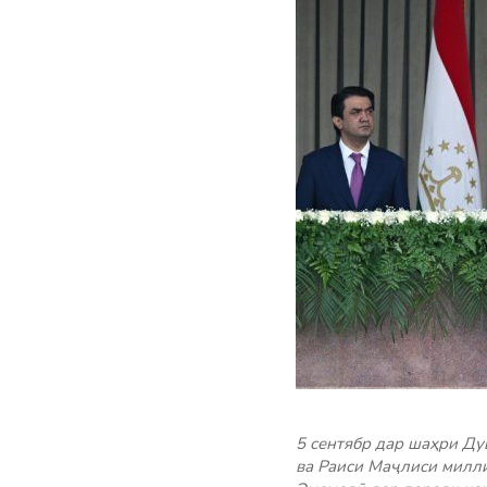
5 сентябр дар шаҳри Д
ва Раиси Маҷлиси милл