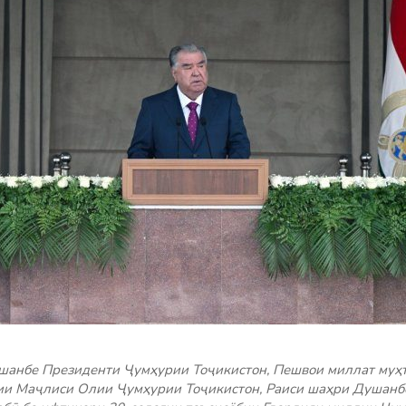
ушанбе Президенти Ҷумҳурии Тоҷикистон, Пешвои миллат муҳ
ии Маҷлиси Олии Ҷумҳурии Тоҷикистон, Раиси шаҳри Душанб