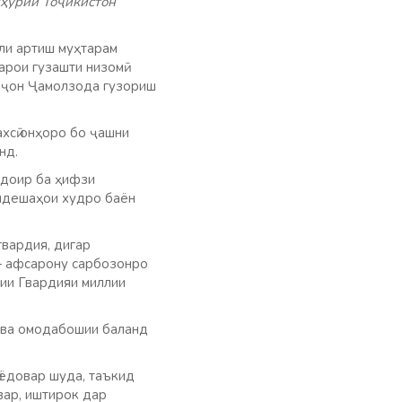
мҳурии Тоҷикистон
ли артиш муҳтарам
рои гузашти низомӣ
оҷон Ҷамолзода гузориш
хсӣ онҳоро бо ҷашни
нд.
, доир ба ҳифзи
андешаҳои худро баён
гвардия, дигар
 — афсарону сарбозонро
бии Гвардияи миллии
р ва омодабошии баланд
 ёдовар шуда, таъкид
вар, иштирок дар