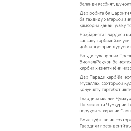
баланди касбият, шуҷоат
Дар робита ба шароити 
ба таҳдиду хатарҳои зи
ҳамкории ҳамаи ҷузъу т
Роҳбарияти Гвардияи мил
сиёсиву тарбиявӣ, инчун
ҷобаҷогузории дурусти 
Баъди суханронии През
Эмомалӣ Раҳмон ба ифти
ҳарбии хизматчиёни низо
Дар Паради ҳарбӣ ба ифт
Мусаллаҳ, сохторҳои қуд
қонунияту тартибот ишт
Гвардияи миллии Ҷумҳур
Президенти Ҷумҳурии То
неруҳои захиравии Сарв
Бояд гуфт, ки ин сохтор
Гвардияи президентӣ та