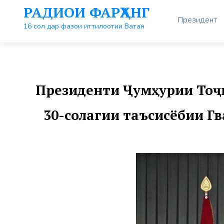
Перейти
РАДИОИ ФАРҲАНГ
к
Президент
контенту
16 сол дар фазои иттилоотии Ватан
Президенти Ҷумҳурии Тоҷ
30-солагии таъсисёбии 