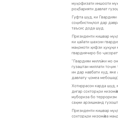
муҳофизати иншооти муҳи
роҳбарияти давлат гузо
Гуфта шуд, ки Гвардияи 
соҳибистиқлол дар давра
таъсис дода шуд.
Президенти кишвар муҳта
ки ҳайати шахсии гварди
мақомоти ҳифзи ҳуқуқи 
гвардиячиро бо ҷасорату
“Гвардияи миллӣ, ки мо 
гузаштаи миллати тоҷик 
ин дар навбати худ, яке
давлату ҷомеа мебошад”
Хотиррасон карда шуд, 
дигар сохторҳои низомӣ 
мубориза бо терроризм 
саҳми арзишманд гузошт
Президенти кишвар муҳт
сохторҳои низомӣ ва мақ