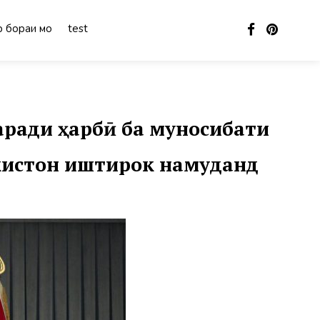
 бораи мо
test
ради ҳарбӣ ба муносибати
кистон иштирок намуданд