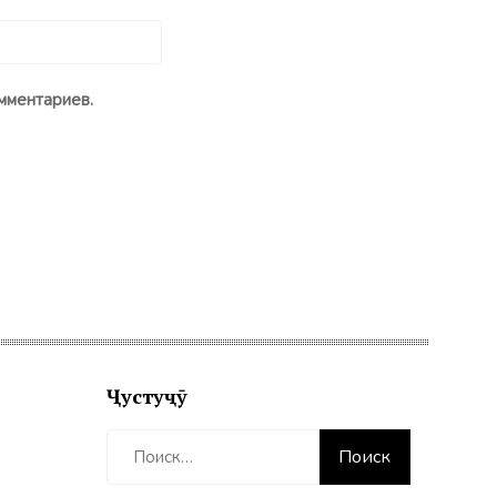
мментариев.
Ҷустуҷӯ
Найти: