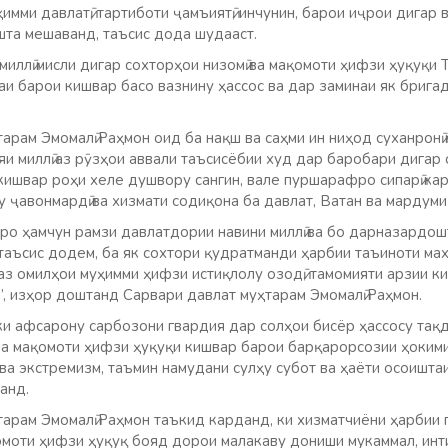
мми давлатӣ, тартиботи ҷамъиятӣ, инчунин, барои иҷрои дигар 
шта мешаванд, таъсис дода шудааст.
миллӣ мисли дигар сохторҳои низомӣ ва мақомоти ҳифзи ҳуқуқи 
и барои кишвар басо вазнину ҳассос ва дар заминаи як брига
рам Эмомалӣ Раҳмон оид ба нақш ва саҳми ин ниҳод суханронӣ
яи миллӣ аз рӯзҳои аввали таъсисёбии худ дар баробари дигар 
кишвар роҳи хеле душвору сангин, вале пуршарафро сипарӣ ка
 ҷавонмардӣ ва хизмати содиқона ба давлат, Ватан ва мардуми
онро ҳамчун рамзи давлатдории навини миллӣ ва бо дарназардо
таъсис додем, ба як сохтори қудратманди ҳарбии таъиноти мах
 аз омилҳои муҳимми ҳифзи истиқлолу озодӣ, тамомияти арзии к
, изҳор доштанд Сарвари давлат муҳтарам Эмомалӣ Раҳмон.
ки афсарону сарбозони гвардия дар солҳои бисёр ҳассосу тақд
ва мақомоти ҳифзи ҳуқуқи кишвар барои барқарорсозии ҳокимия
ва экстремизм, таъмин намудани сулҳу субот ва ҳаёти осоишта
анд.
арам Эмомалӣ Раҳмон таъкид карданд, ки хизматчиёни ҳарбии 
омоти ҳифзи ҳуқуқ бояд дорои малакаву дониши мукаммал, инти