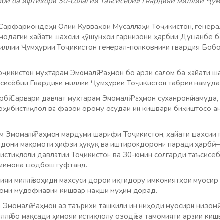
рбӣ ба ифтихори 30-солагии таъсисёбии Гвардияи миллии Ҷу
Сарфармондеҳи Олии Қувваҳои Мусаллаҳи Тоҷикистон, генера
омодагии ҳайати шахсии қӯшунҳои гарнизони ҳарбии Душанбе ба
иллии Ҷумҳурии Тоҷикистон генерал-полковники гвардия Боб
ҷикистон муҳтарам Эмомалӣ Раҳмон бо арзи салом ба ҳайати ша
ъсисёбии Гвардияи миллии Ҷумҳурии Тоҷикистон табрик намуда
рбӣ Сарвари давлат муҳтарам Эмомалӣ Раҳмон суханронӣ намуда
оҳибистиқлол ва фазои орому осудаи ин кишвари биҳиштосо 
м Эмомалӣ Раҳмон мардуми шарифи Тоҷикистон, ҳайати шахсии 
андони мақомоти ҳифзи ҳуқуқ ва иштирокдорони паради ҳарбӣ
 истиқлоли давлатии Тоҷикистон ва 30-юмин солгарди таъсисё
амимона шодбош гуфтанд.
дияи миллӣ воҳиди махсуси дорои иқтидору имкониятҳои муоси
зоми мудофиавии кишвар нақши муҳим дорад.
 Эмомалӣ Раҳмон аз таърихи ташкили ин ниҳоди муосири низомӣ
ллӣ бо мақсади ҳимояи истиқлолу озодӣ ва тамомияти арзии киш