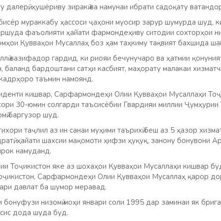
у далерӣ, ҳушёриву зиракӣ ва намунаи ибрати садоқату ватандор
бисёр мураккабу ҳассоси ҷаҳони муосир зарур шумурда шуд, к
кршуда фаъолияти ҳайати фармондеҳиву ситодии сохторҳои н
омҳои Қувваҳои Мусаллаҳ боз ҳам таҳкиму тақвият бахшида ша
лӣ вазифадор гардид, ки риояи бечунучаро ва ҳатмии қонуният
ин, баланд бардоштани сатҳи касбият, маҳорату малакаи хизматч
кадрҳоро таъмин намоянд.
иденти кишвар, Сарфармондеҳи Олии Қувваҳои Мусаллаҳи Тоҷ
хори 30-юмин солгарди таъсисёбии Гвардияи миллии Ҷумҳурии
мӣ баргузор шуд.
ихори таҷлил аз ин санаи муҳими таърихӣ беш аз 5 ҳазор хизм
ратӣ, ҳайати шахсии мақомоти ҳифзи ҳуқуқ, занону бонувони Ар
ирок намуданд.
ии Тоҷикистон яке аз шохаҳои Қувваҳои Мусаллаҳи кишвар буд
ҷикистон, Сарфармондеҳи Олии Қувваҳои Мусаллаҳ қарор дор
ари давлат ба шумор меравад.
и бонуфузи низомӣ моҳи январи соли 1995 дар заминаи як бриг
ъсис дода шуда буд.