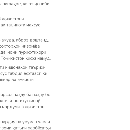
вазифаҳое, ки аз ҷониби
Тоҷикистони
даи таъиноти махсус
 намуда, иброз доштанд,
сохторҳои низомӣ ва
рда, номи пурифтихори
 Тоҷикистон ҳифз намуд.
шти нишонаҳои таърихи
сус табдил ёфтааст, ки
ишвар ва амнияти
ирсоз паҳлу ба паҳлу бо
ти конститутсионӣ,
и мардуми Тоҷикистон
гвардия ва умуман ҳамаи
зоми қатъии ҳарбӣ, сатҳи