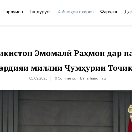
Парлумон
Тандурустӣ
Хабарҳои охирин
Фарҳанг
Дар
икистон Эмомалӣ Раҳмон дар па
Гвардияи миллии Ҷумҳурии Тоҷи
05.09.2025
0 Comments
BY
farhangfm.tj