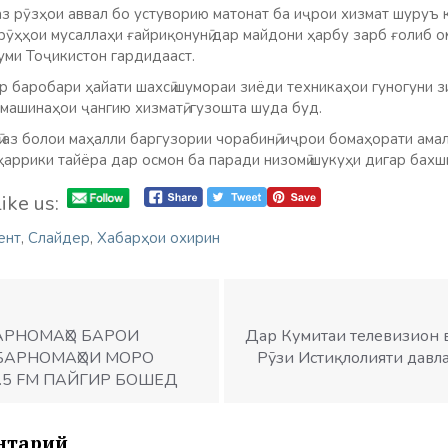
з рӯзҳои аввал бо устуворию матонат ба иҷрои хизмат шуруъ 
рӯҳҳои мусаллаҳи ғайриқонунӣ дар майдони ҳарбу зарб ғолиб 
уми Тоҷикистон гардидааст.
 баробари ҳайати шахсӣ шумораи зиёди техникаҳои гуногуни зи
машинаҳои ҷангию хизматӣ, гузошта шуда буд.
 аз болои маҳалли баргузории чорабинӣ, иҷрои бомаҳорати ам
ҳаррики тайёра дар осмон ба паради низомӣ шукуҳи дигар бахш
ike us:
ент
,
Слайдер
,
Хабарҳои охирин
АРНОМАҲО БАРОИ
Дар Кумитаи телевизион 
. БАРНОМАҲОИ МОРО
Рӯзи Истиқлолияти давл
.5 FM ПАЙГИР БОШЕД
нтарий