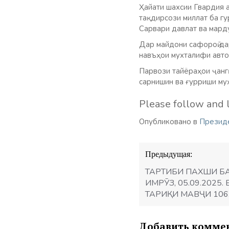
Ҳайати шахсии Гвардия а
тақдирсози миллат ба гу
Сарвари давлат ва мард
Дар майдони сафороӣ дар
навъҳои мухталифи авто
Парвози тайёраҳои ҷангӣ
сарнишин ва ғурриши му
Please follow and l
Опубликовано в
Презид
Навигация
Предыдущая:
по
записям
ТАРТИБИ ПАХШИ Б
ИМРӮЗ, 05.09.2025
ТАРИҚИ МАВҶИ 106
Добавить комме