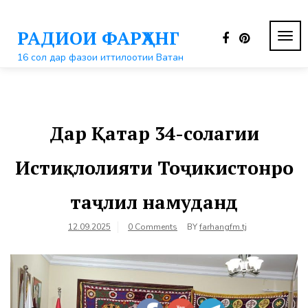
Перейти
к
РАДИОИ ФАРҲАНГ
контенту
ПЕР
НАВ
16 сол дар фазои иттилоотии Ватан
Дар Қатар 34-солагии
Истиқлолияти Тоҷикистонро
таҷлил намуданд
12.09.2025
0 Comments
BY
farhangfm.tj