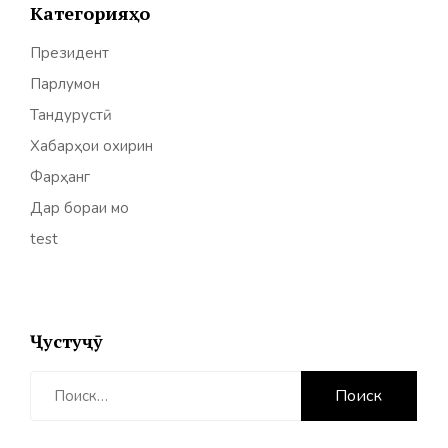
Категорияҳо
Президент
Парлумон
Тандурустӣ
Хабарҳои охирин
Фарҳанг
Дар бораи мо
test
Ҷустуҷӯ
Найти: