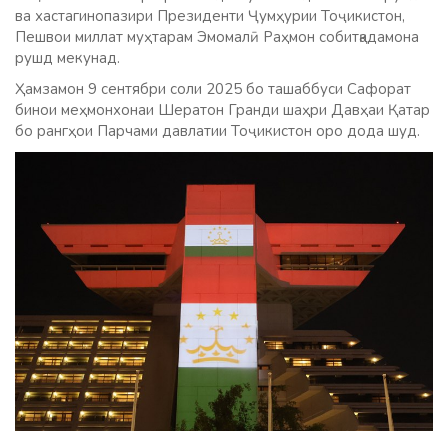
ва хастагинопазири Президенти Ҷумҳурии Тоҷикистон,
Пешвои миллат муҳтарам Эмомалӣ Раҳмон собитқадамона
рушд мекунад.
Ҳамзамон 9 сентябри соли 2025 бо ташаббуси Сафорат
бинои меҳмонхонаи Шератон Гранди шаҳри Давҳаи Қатар
бо рангҳои Парчами давлатии Тоҷикистон оро дода шуд.