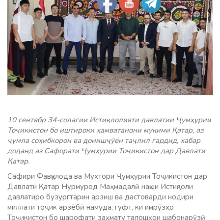
10 сентябр 34-солагии Истиқлолияти давлатии Ҷумҳурии
Тоҷикистон бо иштироки ҳамватанони муқими Қатар, аз
ҷумла соҳибкорон ва донишҷӯён таҷлил гардид, хабар
доданд аз Сафорати Ҷумҳурии Тоҷикистон дар Давлати
Қатар.
Сафири Фавқулода ва Мухтори Ҷумҳурии Тоҷикистон дар
Давлати Қатар Нурмурод Маҳмадалӣ нақши Истиқлоли
давлатиро бузургтарин арзиш ва дастоварди нодири
миллати тоҷик арзёбӣ намуда, гуфт, ки имрӯзҳо
Тоҷикистон бо шарофати заҳмату талошҳои шабонарӯзӣ