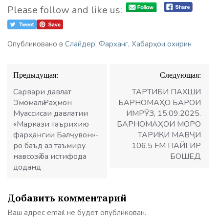
Please follow and like us:
Опубликовано в
Слайдер
,
Фарҳанг
,
Хабарҳои охирин
Навигация
Предыдущая:
Следующая:
по
записям
Сарвари давлат
ТАРТИБИ ПАХШИ
Эмомалӣ Раҳмон
БАРНОМАҲО БАРОИ
Муассисаи давлатии
ИМРӮЗ, 15.09.2025.
«Маркази таърихию
БАРНОМАҲОИ МОРО
фарҳангии Балҷувон»-
ТАРИҚИ МАВҶИ
ро баъд аз таъмиру
106.5 FM ПАЙГИР
навсозӣ ба истифода
БОШЕД
доданд
Добавить комментарий
Ваш адрес email не будет опубликован.