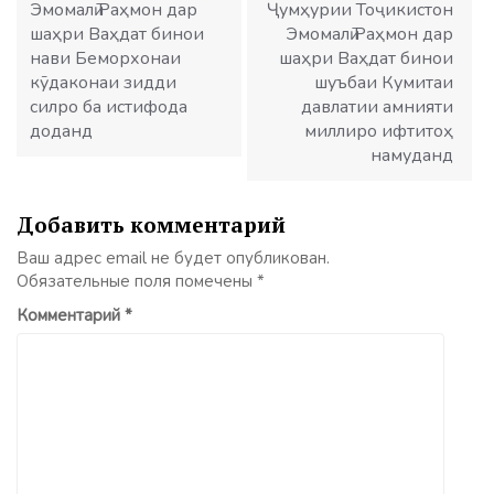
Эмомалӣ Раҳмон дар
Ҷумҳурии Тоҷикистон
шаҳри Ваҳдат бинои
Эмомалӣ Раҳмон дар
нави Беморхонаи
шаҳри Ваҳдат бинои
кӯдаконаи зидди
шуъбаи Кумитаи
силро ба истифода
давлатии амнияти
доданд
миллиро ифтитоҳ
намуданд
Добавить комментарий
Ваш адрес email не будет опубликован.
Обязательные поля помечены
*
Комментарий
*