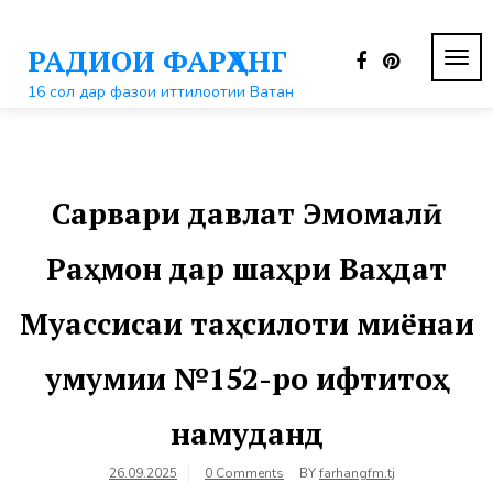
Перейти
к
РАДИОИ ФАРҲАНГ
контенту
ПЕР
НАВ
16 сол дар фазои иттилоотии Ватан
Сарвари давлат Эмомалӣ
Раҳмон дар шаҳри Ваҳдат
Муассисаи таҳсилоти миёнаи
умумии №152-ро ифтитоҳ
намуданд
26.09.2025
0 Comments
BY
farhangfm.tj