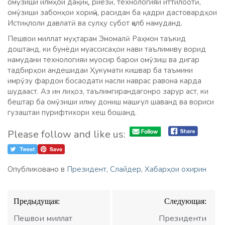
омӯзиши илмҳои дақиқ, риёзӣ, технологияи иттилоотӣ,
омӯзиши забонҳои хориҷӣ, расидан ба қадри дастовардҳои
Истиқлоли давлатӣ ва сулҳу субот ҷалб намуданд.
Пешвои миллат муҳтарам Эмомалӣ Раҳмон таъкид
доштанд, ки бунёди муассисаҳои нави таълимиву ворид
намудани технологияи муосир барои омӯзиш ва дигар
тадбирҳои андешидаи Ҳукумати кишвар ба таъмини
имрӯзу фардои босаодати насли наврас равона карда
шудааст. Аз ин лиҳоз, таълимгирандагонро зарур аст, ки
бештар ба омӯзиши илму дониш машғул шаванд ва вориси
гузаштаи пурифтихори хеш бошанд.
Please follow and like us:
Опубликовано в
Президент
,
Слайдер
,
Хабарҳои охирин
Навигация
Предыдущая:
Следующая:
по
записям
Пешвои миллат
Президенти