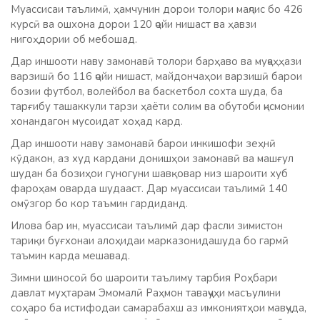
Муассисаи таълимӣ, ҳамчунин дорои толори маҷлис бо 426
курсӣ ва ошхона дорои 120 ҷойи нишаст ва ҳавзи
нигоҳдории об мебошад.
Дар иншооти наву замонавӣ толори барҳаво ва муҷаҳҳази
варзишӣ бо 116 ҷойи нишаст, майдончаҳои варзишӣ барои
бозии футбол, волейбол ва баскетбол сохта шуда, ба
тарғибу ташаккули тарзи ҳаёти солим ва обутоби ҷисмонии
хонандагон мусоидат хоҳад кард.
Дар иншооти наву замонавӣ барои инкишофи зеҳнӣ
кӯдакон, аз худ кардани донишҳои замонавӣ ва машғул
шудан ба бозиҳои гуногуни шавқовар низ шароити хуб
фароҳам оварда шудааст. Дар муассисаи таълимӣ 140
омӯзгор бо кор таъмин гардиданд.
Илова бар ин, муассисаи таълимӣ дар фасли зимистон
тариқи буғхонаи алоҳидаи марказонидашуда бо гармӣ
таъмин карда мешавад.
Зимни шиносоӣ бо шароити таълиму тарбия Роҳбари
давлат муҳтарам Эмомалӣ Раҳмон таваҷҷуҳи масъулини
соҳаро ба истифодаи самарабахш аз имкониятҳои мавҷуда,