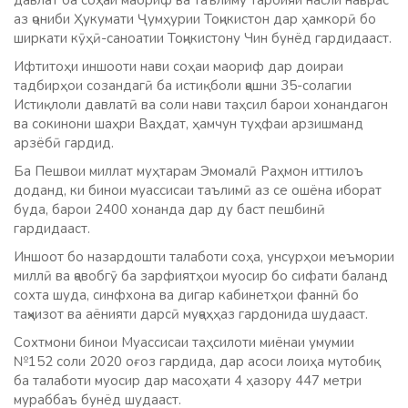
давлат ба соҳаи маориф ва таълиму тарбияи насли наврас
аз ҷониби Ҳукумати Ҷумҳурии Тоҷикистон дар ҳамкорӣ бо
ширкати кӯҳӣ-саноатии Тоҷикистону Чин бунёд гардидааст.
Ифтитоҳи иншооти нави соҳаи маориф дар доираи
тадбирҳои созандагӣ ба истиқболи ҷашни 35-солагии
Истиқлоли давлатӣ ва соли нави таҳсил барои хонандагон
ва сокинони шаҳри Ваҳдат, ҳамчун туҳфаи арзишманд
арзёбӣ гардид.
Ба Пешвои миллат муҳтарам Эмомалӣ Раҳмон иттилоъ
доданд, ки бинои муассисаи таълимӣ аз се ошёна иборат
буда, барои 2400 хонанда дар ду баст пешбинӣ
гардидааст.
Иншоот бо назардошти талаботи соҳа, унсурҳои меъмории
миллӣ ва ҷавобгӯ ба зарфиятҳои муосир бо сифати баланд
сохта шуда, синфхона ва дигар кабинетҳои фаннӣ бо
таҷҳизот ва аёнияти дарсӣ муҷаҳҳаз гардонида шудааст.
Сохтмони бинои Муассисаи таҳсилоти миёнаи умумии
№152 соли 2020 оғоз гардида, дар асоси лоиҳа мутобиқ
ба талаботи муосир дар масоҳати 4 ҳазору 447 метри
мураббаъ бунёд шудааст.