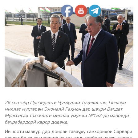
26 сентябр Президенти Ҷумҳурии Тоҷикистон, Пешвои
миллат муҳтарам Эмомалӣ Раҳмон дар шаҳри Ваҳдат
Муассисаи таҳсилоти миёнаи умумии №152-ро мавриди
баҳрабардорӣ қарор доданд
.
Иншооти мазкур дар доираи таваҷҷуҳу ғамхориҳои Сарвари