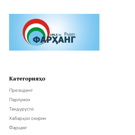
Категорияҳо
Президент
Парлумон
Тандурустӣ
Хабарҳои охирин
Фарҳанг