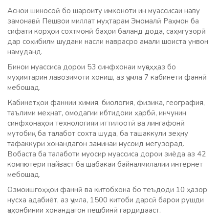
Аснои шиносоӣ бо шароиту имконоти ин муассисаи наву
замонавӣ Пешвои миллат муҳтарам Эмомалӣ Раҳмон ба
сифати корҳои сохтмонӣ баҳои баланд дода, саҳмгузорӣ
дар соҳибилм шудани насли наврасро амали шоиста унвон
намуданд.
Бинои муассиса дорои 53 синфхонаи муҷаҳҳаз бо
муҳимтарин лавозимоти хониш, аз ҷумла 7 кабинети фаннӣ
мебошад.
Кабинетҳои фаннии химия, биология, физика, география,
таълими меҳнат, омодагии ибтидоии ҳарбӣ, инчунин
синфхонаҳои технологияи иттилоотӣ ва лингафонӣ
мутобиқ ба талабот сохта шуда, ба ташаккули зеҳну
тафаккури хонандагон заминаи мусоид мегузорад.
Вобаста ба талаботи муосир муассиса дорои зиёда аз 42
компютери пайваст ба шабакаи байналмилалии интернет
мебошад.
Озмоишгоҳҳои фаннӣ ва китобхона бо теъдоди 10 ҳазор
нусха адабиёт, аз ҷумла, 1500 китоби дарсӣ барои рушди
ҷаҳонбинии хонандагон пешбинӣ гардидааст.