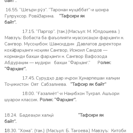
байт”.
16.55. “Шеъри рӯз”. “Таронаи муҳаббат”-и шоира
Гулрухсор. Ровӣ: Зарина.
“Тафсири як
байт”.
17.15. “Паргор”. (так.)(Масъул: М. Юлдошева. )
Мавзуъ: Вобаста ба фаъолияти муассисаҳои фарҳанги н.
Сангвор. Мусоҳибон: Шамсиддин Давлатов директори
кохӣ фарҳанги ноҳияи Сангвор, Исмоил Саидов —
корманди бахши фарҳанги н. Сангвор Вафозода
Абдураҳим — мудири бахши “Фарҳанг.” Р
олик:
“Фарҳанг”.
17.45. Сурудҳо дар иҷрои Ҳунарпешаи халқии
Тоҷикистон Оят Сабзалиева.
“Тафсир як байт”
18.00. “Ғазалиёт”-и Нақибхон Туғрал. Ашъори
шуарои классик.
Ролик: “Фарҳанг”.
18.24. Бадеаҳои халқӣ.
“Тафсири як
байт”.
1
8.30. “Хома”. (так.) (Масъул: Б. Тағоева.) Мавзуъ: Китоби