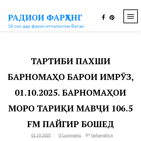
Перейти
к
РАДИОИ ФАРҲАНГ
контенту
ПЕР
НАВ
16 сол дар фазои иттилоотии Ватан
ТАРТИБИ ПАХШИ
БАРНОМАҲО БАРОИ ИМРӮЗ,
01.10.2025. БАРНОМАҲОИ
МОРО ТАРИҚИ МАВҶИ 106.5
FM ПАЙГИР БОШЕД
01.10.2025
0 Comments
BY
farhangfm.tj