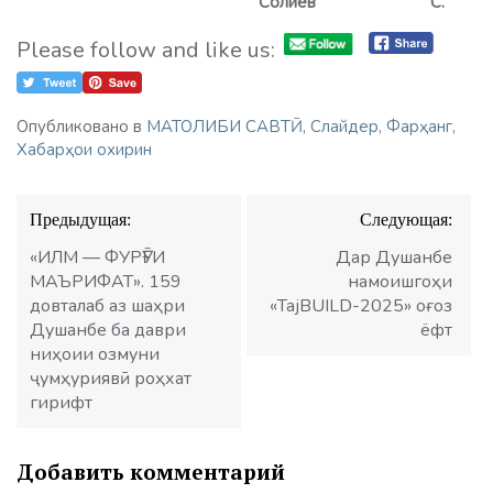
Солиев С.
Please follow and like us:
Опубликовано в
МАТОЛИБИ САВТӢ
,
Слайдер
,
Фарҳанг
,
Хабарҳои охирин
Навигация
Предыдущая:
Следующая:
по
записям
«ИЛМ — ФУРӮҒИ
Дар Душанбе
МАЪРИФАТ». 159
намоишгоҳи
довталаб аз шаҳри
«TajBUILD-2025» оғоз
Душанбе ба даври
ёфт
ниҳоии озмуни
ҷумҳуриявӣ роҳхат
гирифт
Добавить комментарий