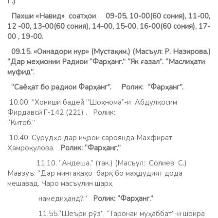
Г
.)
Пахши «Навид» соатҳои 09-05, 10-00(60 сония), 11-00,
12 -00, 13-00(60 сония), 14-00, 15-00, 16-00(60 сония), 17-
00 , 19-00.
09.15. «Оинадори нур» (Мустақим.) (Масъул: Р. Назирова.)
“Дар меҳмонии Радиои “Фарҳанг.” “Як ғазал”. “Маслиҳати
муфид”.
“Саёҳат бо радиои Фарҳанг”.
Ролик: “Фарҳанг”.
10.00. “Хониши бадеӣ”. “Шоҳнома”-и Абдулқосим
Фирдавсӣ. Г-142 (221) . Ролик:
“Китоб.”
10.40. Сурудҳо дар иҷрои сароянда Махфират
Ҳамроқулова.
Ролик: “Фарҳанг.”
11.10. “Андеша.” (так.) (Масъул: Солиев С.)
Мавзуъ: “Дар минтақаҳо барқ бо маҳдудият дода
мешавад. Чаро масъулин шарҳ
намедиҳанд?.”
Ролик: “Фарҳанг.”
11.55.“Шеъри рӯз”. “Таронаи муҳаббат”-и шоира