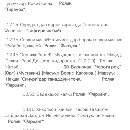
Гулрухсор. Ровӣ: Зарина.
Ролик:
“Тирамоҳ”.
12.15. Сурудҳо дар иҷрои сароянда Сироҷиддин
Фозилов.
“Тафсири як байт”
12.35. Созҳои миллӣ. Маълумот дар борам созҳои миллии
“Рубоби Қашқарӣ.”
Ролик: “Фарҳанг.”
12.45. “Хониши бадеӣ”. “Муҳандис”- и нависанда Маҷид
Салим. Ровӣ: Дилшод Хидирзода. Г- 7 (10
).
Ролик:
“Китоб”.
.00. Барномаи “Чароғи роҳ.”
(Орг.) (Мустақим.) (Масъул: Ворис Калонов. ) Мавзуъ:
Нақши “Симурғ”дар тамаддуни тоҷик. Ролик:
“Фарҳанг”.
13.50. Бадеҳаҳои халқӣ.
Ролик: “Фарҳанг”.
14.15. Ҳикояҳои ҳаҷвии “Талош ва Сир”-и
Сайдаҳмад Зардон. Инсенировкаи Исматуллои Раҳим .
Ролик: “Фарҳанг.”