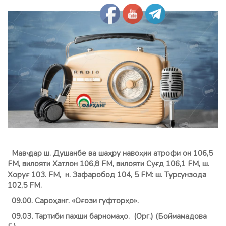
Мавҷ дар ш. Душанбе ва шаҳру навоҳии атрофи он 106,5
FM, вилояти Хатлон 106,8 FМ, вилояти Суғд 106,1 FM, ш.
Хоруғ 103. FM, н. Зафаробод 104, 5 FM: ш. Турсунзода
102,5 FM.
09.00. Сароҳанг. «Оғози гуфторҳо».
09.03
.
Тартиби пахши барномаҳо. (Орг.) (
Боймамадова