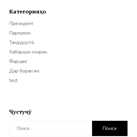
Категорияҳо
Президент
Парлумон
Тандурустӣ
Хабарҳои охирин
Фарҳанг
Дар бораи мо
test
Ҷустуҷӯ
Найти: