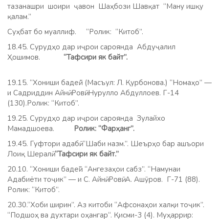
тазанашри шоири ҷавон Шаҳбози Шавқат “Ману ишқу
қалам.”
Суҳбат бо муаллиф.
“Ролик: “Китоб”.
18.45. Сурудҳо дар иҷрои сароянда Абдуҷалил
Ҳошимов.
“Тафсири як байт”.
19.15. “Хониши бадеӣ.” (Масъул: Л. Қурбонова.) “Номаҳо” —
и Садриддин Айнӣ. Ровӣ: Нурулло Абдуллоев. Г-14
(130).Ролик: “Китоб”.
19.25. Сурудҳо дар иҷрои сароянда Зулайхо
Мамадшоева.
Ролик: “Фарҳанг”.
19.45. Гуфтори адабӣ. “Шаби назм.”. Шеърҳо бар ашъори
Лоиқ Шералӣ.
“Тафсири як байт.”
20.10. “Хониши бадеӣ”. “Ангезаҳои сабз”. “Намунаи
Адабиёти тоҷик” — и С. Айнӣ. Ровӣ: А. Ашӯров. Г-71 (88).
Ролик: “Китоб”.
20.30.“Хоби ширин”. Аз китоби “Афсонаҳои халқи тоҷик”.
“Подшоҳ ва духтари оҳангар“. Қисми-3 (4). Муҳаррир: