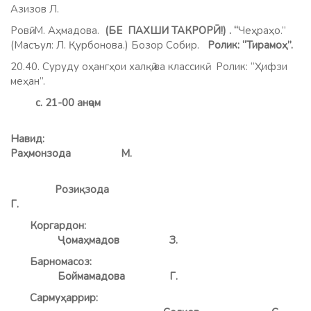
Азизов Л.
Ровӣ: М. Аҳмадова.
(БЕ ПАХШИ ТАКРОРӢ!)
. “
Чеҳраҳо.”
(Масъул: Л. Қурбонова.) Бозор Собир.
Ролик: “Тирамоҳ”.
20.40. Суруду оҳангҳои халқӣ ва классикӣ. Ролик: “Ҳифзи
меҳан”.
с. 21-00 анҷом
Навид:
Раҳмонзода М.
Розиқзода
Г
.
Коргардон:
Ҷомаҳмадов З.
Барномасоз:
Боймамадова Г.
Сармуҳаррир: