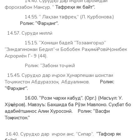
14.40. Сурудҳо дар иҷрои сарояндаи
форсизабон Мансур. “
Тафреҳи як байт”.
14.55. “ Лаҳзаи тафреҳ.” (Л. Қурбонова.)
Ролик: “Фарҳанг”.
14.57. Суруди миллӣ.
15.15. “Хониши бадеӣ”. “Тозаангорҳо”
“Зиндагиномаи Бедил”-и Бобобек Раҳимӣ. Ровӣ: Ҷонибек
Асрориён Г- 9 (44).
Ролик: “Забони тоҷикӣ.”
15.45. Сурудҳо дар иҷрои Ҳунарпешаи шоистаи
Тоҷикистон Абдураззоқ Абдуалимов.
Ролик:
“Фарҳанг”.
16.00. “Рози чархи кабуд”. (Орг.) (Масъул: У.
Хӯҷаёров). Мавзуъ: Бахшида ба Рўзи Мавлоно. Суҳбат бо
адабиётшинос Алии Хуросонӣ. Ролик: “Васфи
Тоҷикистон.”
16.40. Сурудҳо дар иҷрои анс. “Сипар”.
“Тафсир як