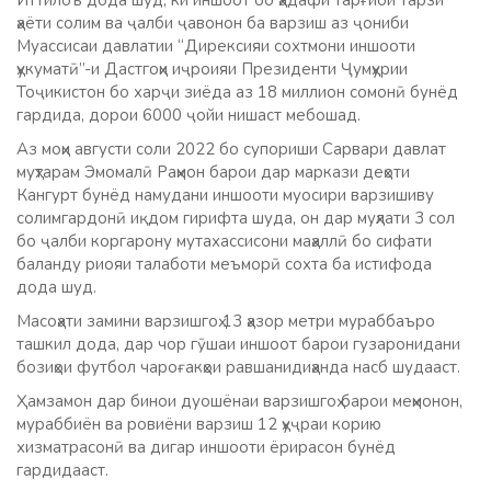
Иттилоъ дода шуд, ки иншоот бо ҳадафи тарғиби тарзи
ҳаёти солим ва ҷалби ҷавонон ба варзиш аз ҷониби
Муассисаи давлатии “Дирексияи сохтмони иншооти
ҳукуматӣ”-и Дастгоҳи иҷроияи Президенти Ҷумҳурии
Тоҷикистон бо харҷи зиёда аз 18 миллион сомонӣ бунёд
гардида, дорои 6000 ҷойи нишаст мебошад.
Аз моҳи августи соли 2022 бо супориши Сарвари давлат
муҳтарам Эмомалӣ Раҳмон барои дар маркази деҳоти
Кангурт бунёд намудани иншооти муосири варзишиву
солимгардонӣ иқдом гирифта шуда, он дар муҳлати 3 сол
бо ҷалби коргарону мутахассисони маҳаллӣ бо сифати
баланду риояи талаботи меъморӣ сохта ба истифода
дода шуд.
Масоҳати замини варзишгоҳ 13 ҳазор метри мураббаъро
ташкил дода, дар чор гӯшаи иншоот барои гузаронидани
бозиҳои футбол чароғакҳои равшанидиҳанда насб шудааст.
Ҳамзамон дар бинои дуошёнаи варзишгоҳ барои меҳмонон,
мураббиён ва ровиёни варзиш 12 ҳуҷраи корию
хизматрасонӣ ва дигар иншооти ёрирасон бунёд
гардидааст.