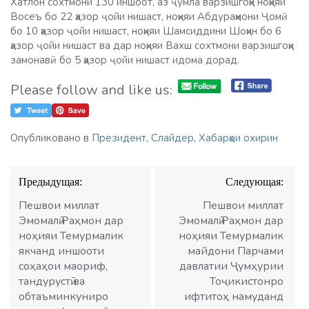
Хатлон сохтмони 130 иншоот, аз ҷумла варзишгоҳи ноҳияи
Восеъ бо 22 ҳазор ҷойи нишаст, ноҳияи Абдураҳмони Ҷомӣ
бо 10 ҳазор ҷойи нишаст, ноҳияи Шамсиддини Шоҳин бо 6
ҳазор ҷойи нишаст ва дар ноҳияи Вахш сохтмони варзишгоҳи
замонавӣ бо 5 ҳазор ҷойи нишаст идома дорад.
Please follow and like us:
Опубликовано в
Президент
,
Слайдер
,
Хабарҳои охирин
Навигация
Предыдущая:
Следующая:
по
записям
Пешвои миллат
Пешвои миллат
Эмомалӣ Раҳмон дар
Эмомалӣ Раҳмон дар
ноҳияи Темурмалик
ноҳияи Темурмалик
якчанд иншооти
майдони Парчами
соҳаҳои маориф,
давлатии Ҷумҳурии
тандурустӣ ва
Тоҷикистонро
обтаъминкуниро
ифтитоҳ намуданд