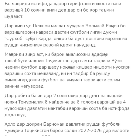
Бо мавриди истифода қарор гирифтани иншооти нави
варзишӣ 10 сокини ҳамин деҳа дар он бо кор таъмин
шудааст.
Дар ҳамин ҷо Пешвои миллат муҳтарам Эмомалӣ Раҳмон бо
варзишгарони навраси дастаи футболи лигаи дуюми
“Сурхоб” суҳбат карда, онҳоро ба дӯст доштани варзиш ва
рушди ҷисмониву равонӣ ҳидоят намуданд.
Мавриди зикр аст, ки барои амалисозии ҳадафҳои
ташаббуси ҷаҳонии Тоҷикистон дар самти таҷлили Рӯзи
ҷаҳонии футбол дар шаҳру ноҳияҳои кишвар иншооти муосири
варзишӣ сохта мешаванд, ки ин тадбир ба рушду
оммавигардонии футбол, ва, умуман тарзи ҳаёти солим
замина мегузорад.
Дар робита ба ин дар 2 соли охир дар деҳот ва шаҳраки
ноҳияи Темурмалик 8 майдонча ва 6 толори варзишӣ ва 4
муассисаи давлатии мактабҳои варзишӣ сохта ба истифода
дода шуд.
Ҳоло дар доираи Барномаи давлатии рушди футболи
Ҷумҳурии Тоҷикистон барои солҳои 2022-2026 дар вилояти