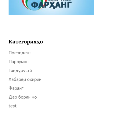
Категорияҳо
Президент
Парлумон
Тандурустӣ
Хабарҳои охирин
Фарҳанг
Дар бораи мо
test