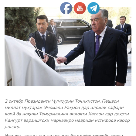
2 октябр Президенти Ҷумҳурии Тоҷикистон, Пешвои
миллат муҳтарам Эмомалӣ Раҳмон дар идомаи сафари
корӣ ба ноҳияи Темурмалики вилояти Хатлон дар деҳоти
Кангурт варзишгоҳи марказиро мавриди истифода қарор
доданд.