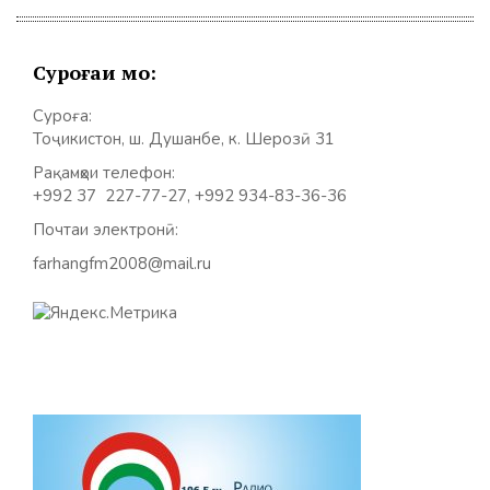
Суроғаи мо:
Суроға:
Тоҷикистон, ш. Душанбе, к. Шерозӣ 31
Рақамҳои телефон:
+992 37 227-77-27, +992 934-83-36-36
Почтаи электронӣ:
farhangfm2008@mail.ru