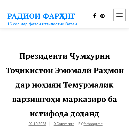
Перейти
к
РАДИОИ ФАРҲАНГ
контенту
ПЕР
НАВ
16 сол дар фазои иттилоотии Ватан
Президенти Ҷумҳурии
Тоҷикистон Эмомалӣ Раҳмон
дар ноҳияи Темурмалик
варзишгоҳи марказиро ба
истифода доданд
02.10.2025
0 Comments
BY
farhangfm.tj