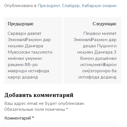
Опубликовано в
Президент
,
Слайдер
,
Хабарҳои охирин
Навигация
Предыдущая:
Следующая:
по
записям
Сарвари давлат
Пешвои миллат
Эмомалӣ Раҳмон дар
Эмомалӣ Раҳмон дар
ноҳияи Данғара
деҳаи Пушинги
Муассисаи таҳсилоти
ноҳияи Данғара 3
миёнаи умумии
бинои дуошёнаи
рақами 88-ро
истиқоматӣ барои
мавриди истифода
омӯзгоронро ба
қарор доданд
истифода доданд
Добавить комментарий
Ваш адрес email не будет опубликован.
Обязательные поля помечены
*
Комментарий
*