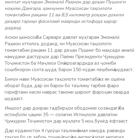
миллат муҳтарам Эмомалӣ Раҳмон дар деҳаи Пушинги
ноҳияи Данғара, ҳамчунин Муассисаи таҳсилоти
томактабии рақами 11 ва 8,5 километр роҳҳои дохили
деҳаро тариқи фосилавӣ мавриди истифода қарор
доданд.
Аснои шиносоӣ ба Сарвари давлат муҳтарам Эмомалӣ
Раҳмон иттилоъ доданд, ки Муассисаи таҳсилоти
томактабии рақами 11 дар деҳаи Пушинг бо мақсади амалӣ
намудани дастурҳои дар Паёми Президенти Ҷумҳурии
Тоҷикистон ба Маҷлиси Олӣ ироагардида аз ҷониби
соҳибкорон сохта шуда, барои 150 кӯдак пешбинӣ шудааст.
Бинои нави Муассисаи таҳсилоти томактабӣ аз як ошёна
иборат буда, дар он барои бо таълиму тарбия фаро
гирифтани насли наврас тамоми шароит фароҳам оварда
шудааст.
Иншоот дар доираи тадбирҳои ободонию созандагӣ ба
истиқболи ҷашни 35 — солагии Истиқлоли давлатии
Ҷумҳурии Тоҷикистон дар муҳлати 5 моҳ бунёд ёфтааст.
Дар кӯдакистон 4 гурӯҳи таълимӣ амал намуда, раванди
таҳсил бо се забон, тоҷикӣ, русӣ ва англисӣ сурат мегирад.