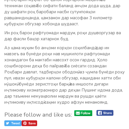
техникаи соҳавӣ бо сифати баланд анҷом дода шуда, дар
ду шафати роҳ баробари насби сутунпояҳои
равшанидиҳанда, ҳамзамон дар масофаи 3 километр
қубурҳои обгузар хобонда шудааст.
Ин роҳ барои рафтуомади мардум, роҳи душворгузар ва
дар фасли баҳор хатарнок буд.
Аз ҳама муҳим бо анҷоми корҳои соҳилбандӣ дар ин
мавзеъ ва бунёди роҳи нав мушкилоти рафтуомади
хонандагон ба мактаби навсохт осон гардид. Ҳоло
соҳибкорони деҳа бо пайравӣ ба сиёсати созандаи
Роҳбари давлат, тадбирҳои ободонӣ, аз ҷумла бунёди роҳу
пул, ивази қубурҳои калони обгузар, кашидани хатти оби
нӯшокӣ, бунёди зеристгоҳи барқӣ ва иншооти дигари
иҷтимоиву хизматраониро дар деҳаи Пушинг идома дода,
дар таъмини некуаҳволии мардум ва рушди ҳаёти
иҷтимоиву иқтисодӣ саҳми худро афзун менамоянд.
Please follow and like us: