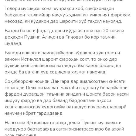
Толори мусиқӣ, ошхона, ҳуҷраҳои хоб, синфхонаҳои
барҳавои таълимӣ дар маҷмуъ ҳамаи ин, имконият фароҳам
месозад, ки кӯдакон дар шароити хуб таҳсил намоянд.
Баъди ба истифода додани кӯдакистони нав 20 сокини
деҳаҳои Пушинг, Алиҷон ва Ғиҷовак бо кор таъмин
шуданд.
Бунёди иншооти замонавӣ барои кӯдакони хуштолеъи
замони Истиқлол шароит фароҳам сохт, то онҳо дар
рӯҳияи хештаншиносӣ ва ватандустӣ ба камол расанд ва
оянда ба ватани худ содиқона хизмат намоянд.
Соҳибкорони ноҳияи Данғара дар амалӣ сохтани сиёсати
созандаи Пешвои миллат, мактаби садоқату боварӣ барои
фардои дурахшон, таъмини зиндагии шоиста барои насли
имрӯзу фардо ва дар баланд бардоштани эҳсоси
хештаншиносиву худогоҳӣ ва ватандустиву раиятпарварӣ
намунаи ибрат гардидаанд.
Навсозии 8,5 километр роҳи деҳаи Пушинг мушкилоти
мардумро бартараф ва сатҳи хизматрасониро ба аҳолӣ
осон гардонид.