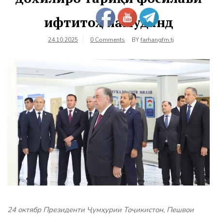
ифтитоҳ намуданд
24.10.2025
0 Comments
BY
farhangfm.tj
24 октябр Президенти Ҷумҳурии Тоҷикистон, Пешвои