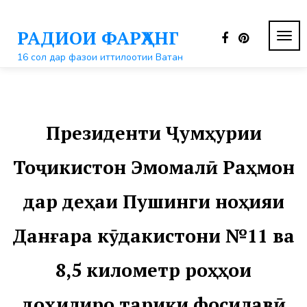
Перейти
к
РАДИОИ ФАРҲАНГ
контенту
ПЕР
НАВ
16 сол дар фазои иттилоотии Ватан
Президенти Ҷумҳурии
Тоҷикистон Эмомалӣ Раҳмон
дар деҳаи Пушинги ноҳияи
Данғара кӯдакистони №11 ва
8,5 километр роҳҳои
дохилиро тариқи фосилавӣ