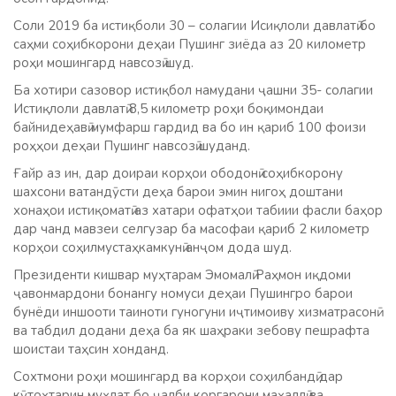
Соли 2019 ба истиқболи 30 – солагии Исиқлоли давлатӣ бо
саҳми соҳибкорони деҳаи Пушинг зиёда аз 20 километр
роҳи мошингард навсозӣ шуд.
Ба хотири сазовор истиқбол намудани ҷашни 35- солагии
Истиқлоли давлатӣ 8,5 километр роҳи боқимондаи
байнидеҳавӣ мумфарш гардид ва бо ин қариб 100 фоизи
роҳҳои деҳаи Пушинг навсозӣ шуданд.
Ғайр аз ин, дар доираи корҳои ободонӣ соҳибкорону
шахсони ватандӯсти деҳа барои эмин нигоҳ доштани
хонаҳои истиқоматӣ аз хатари офатҳои табиии фасли баҳор
дар чанд мавзеи селгузар ба масофаи қариб 2 километр
корҳои соҳилмустаҳкамкунӣ анҷом дода шуд.
Президенти кишвар муҳтарам Эмомалӣ Раҳмон иқдоми
ҷавонмардони бонангу номуси деҳаи Пушингро барои
бунёди иншооти таиноти гуногуни иҷтимоиву хизматрасонӣ
ва табдил додани деҳа ба як шаҳраки зебову пешрафта
шоистаи таҳсин хонданд.
Сохтмони роҳи мошингард ва корҳои соҳилбандӣ дар
кӯтоҳтарин муҳлат бо ҷалби коргарони маҳаллӣ ва