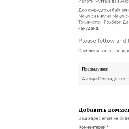
Иёлоти Муттаҳидаи Амри
Дар фурудгоҳи байналм
Маҷлиси миллии Маҷлиси
Тоҷикистон, Роҳбари Да
намуданд.
Please follow and l
Опубликовано в
Презид
Навигация
Предыдущая:
по
записям
Амрҳои Президенти Ҷ
Добавить комме
Ваш адрес email не буд
Комментарий
*