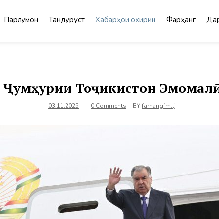
Парлумон
Тандурустӣ
Хабарҳои охирин
Фарҳанг
Дар
 Ҷумҳурии Тоҷикистон Эмомалӣ
03.11.2025
0 Comments
BY
farhangfm.tj