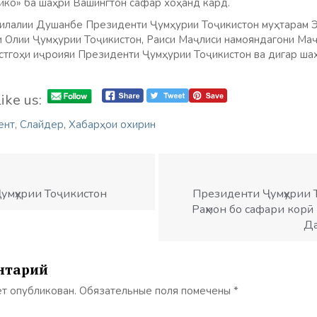
ко» ба шаҳри Вашингтон сафар хоҳанд кард.
илалии Душанбе Президенти Ҷумҳурии Тоҷикистон муҳтарам Э
 Олии Ҷумҳурии Тоҷикистон, Раиси Маҷлиси намояндагони Ма
стгоҳи иҷроияи Президенти Ҷумҳурии Тоҷикистон ва дигар шахс
ike us:
ент
,
Слайдер
,
Хабарҳои охирин
умҳурии Тоҷикистон
Президенти Ҷумҳурии 
Раҳмон бо сафари корӣ
Да
нтарий
ет опубликован.
Обязательные поля помечены
*