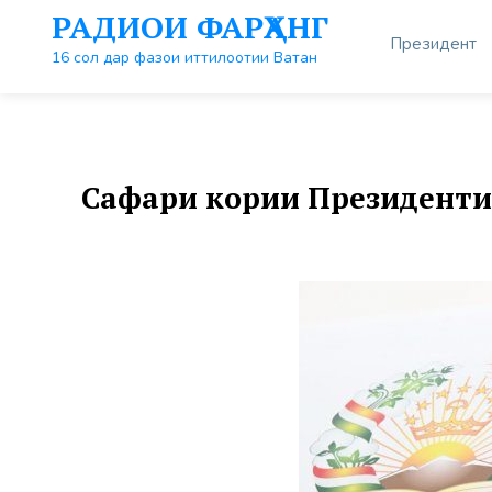
Перейти
РАДИОИ ФАРҲАНГ
к
Президент
контенту
16 сол дар фазои иттилоотии Ватан
Сафари кории Президенти