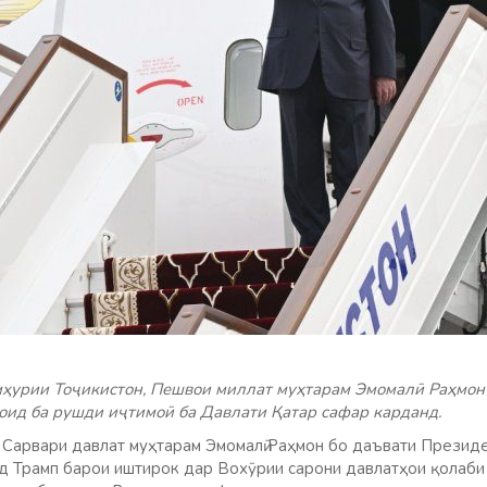
мҳурии Тоҷикистон, Пешвои миллат муҳтарам Эмомалӣ Раҳмон
ид ба рушди иҷтимоӣ ба Давлати Қатар сафар карданд.
р Сарвари давлат муҳтарам Эмомалӣ Раҳмон бо даъвати Презид
 Трамп барои иштирок дар Вохӯрии сарони давлатҳои қолаби 