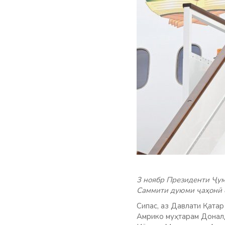
3 ноябр Президенти Ҷу
Саммити дуюми ҷаҳонӣ о
Сипас, аз Давлати Қата
Амрико муҳтарам Доналд