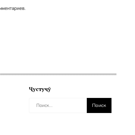
мментариев.
Ҷустуҷӯ
Найти: