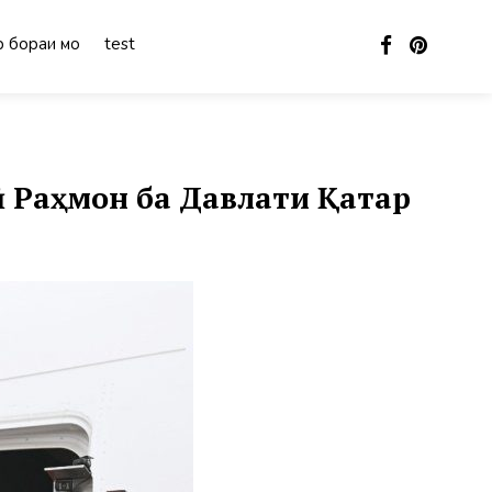
 бораи мо
test
 Раҳмон ба Давлати Қатар