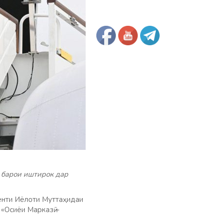
 барои иштирок дар
енти Иёлоти Муттаҳидаи
«Осиёи Марказӣ –