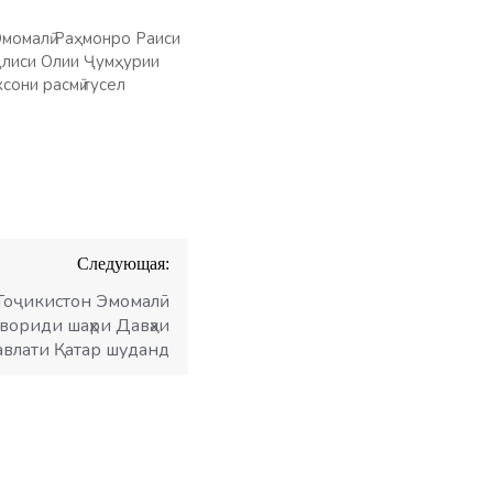
момалӣ Раҳмонро Раиси
ҷлиси Олии Ҷумҳурии
они расмӣ гусел
Следующая:
Тоҷикистон Эмомалӣ
 вориди шаҳри Давҳаи
влати Қатар шуданд