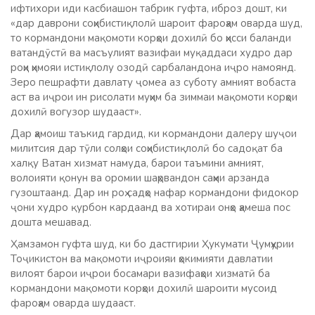
ифтихори иди касбиашон табрик гуфта, иброз дошт, ки
«дар даврони соҳибистиқлолӣ шароит фароҳам оварда шуд,
то кормандони мақомоти корҳои дохилӣ бо ҳисси баланди
ватандӯстӣ ва масъулият вазифаи муқаддаси худро дар
роҳи ҳимояи истиқлолу озодӣ сарбаландона иҷро намоянд.
Зеро пешрафти давлату ҷомеа аз суботу амният вобаста
аст ва иҷрои ин рисолати муҳим ба зиммаи мақомоти корҳои
дохилӣ вогузор шудааст».
Дар ҳамоиш таъкид гардид, ки кормандони далеру шуҷои
милитсия дар тӯли солҳои соҳибистиқлолӣ бо садоқат ба
халқу Ватан хизмат намуда, барои таъмини амният,
волоияти қонун ва оромии шаҳрвандон саҳми арзанда
гузоштаанд. Дар ин роҳ садҳо нафар кормандони фидокор
ҷони худро қурбон кардаанд ва хотираи онҳо ҳамеша пос
дошта мешавад.
Ҳамзамон гуфта шуд, ки бо дастгирии Ҳукумати Ҷумҳурии
Тоҷикистон ва мақомоти иҷроияи ҳокимияти давлатии
вилоят барои иҷрои босамари вазифаҳои хизматӣ ба
кормандони мақомоти корҳои дохилӣ шароити мусоид
фароҳам оварда шудааст.