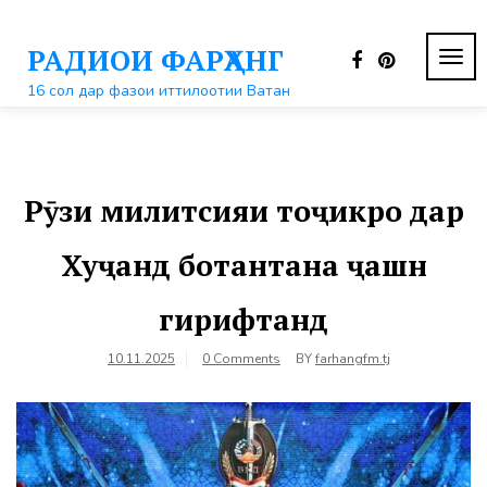
Перейти
к
РАДИОИ ФАРҲАНГ
контенту
ПЕР
НАВ
16 сол дар фазои иттилоотии Ватан
Рӯзи милитсияи тоҷикро дар
Хуҷанд ботантана ҷашн
гирифтанд
10.11.2025
0 Comments
BY
farhangfm.tj