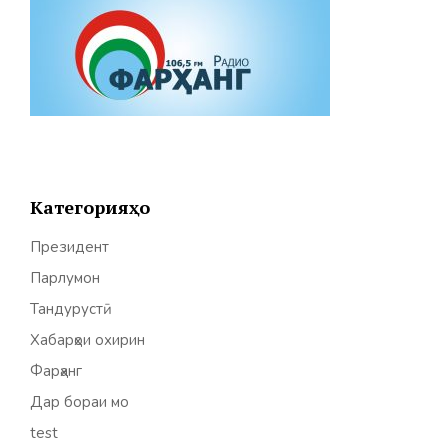
Категорияҳо
Президент
Парлумон
Тандурустӣ
Хабарҳои охирин
Фарҳанг
Дар бораи мо
test