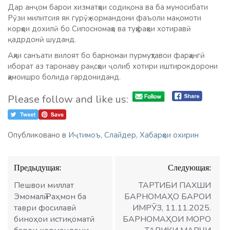
Дар анҷом барои хизматҳои содиқона ва ба муносибати
Рӯзи милитсия як гурӯҳ кормандони фаъоли мақомоти
корҳои дохилӣ бо Сипосномаҳо ва туҳфаҳои хотиравӣ
қадрдонӣ шуданд.
Аҳли санъати вилоят бо барномаи пурмуҳтавои фарҳангӣ
иборат аз таронаву рақсҳои ҷолиб хотири иштирокдорони
ҳамоишро болида гардониданд.
Please follow and like us:
Опубликовано в
Иҷтимоъ
,
Слайдер
,
Хабарҳои охирин
Навигация
Предыдущая:
Следующая:
по
записям
Пешвои миллат
ТАРТИБИ ПАХШИ
Эмомалӣ Раҳмон ба
БАРНОМАҲО БАРОИ
таври фосилавӣ
ИМРӮЗ, 11.11.2025.
биноҳои истиқоматӣ
БАРНОМАҲОИ МОРО