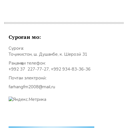
Суроғаи мо:
Суроға:
Тоҷикистон, ш. Душанбе, к. Шерозӣ 31
Рақамҳои телефон:
+992 37 227-77-27, +992 934-83-36-36
Почтаи электронӣ:
farhangfm2008@mail.ru