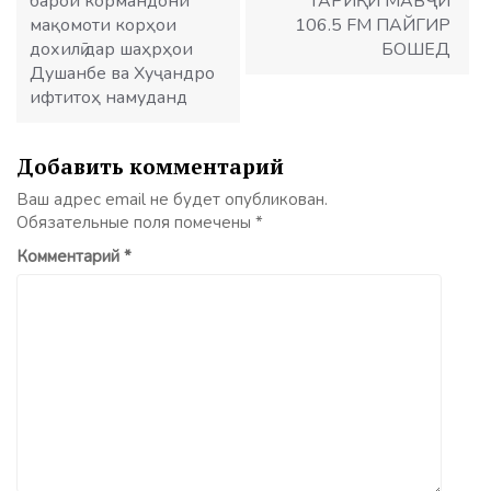
барои кормандони
ТАРИҚИ МАВҶИ
мақомоти корҳои
106.5 FM ПАЙГИР
дохилӣ дар шаҳрҳои
БОШЕД
Душанбе ва Хуҷандро
ифтитоҳ намуданд
Добавить комментарий
Ваш адрес email не будет опубликован.
Обязательные поля помечены
*
Комментарий
*