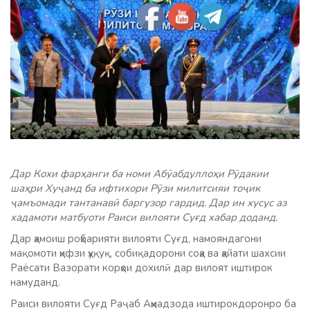
Дар Кохи фарҳанги ба номи Абӯабдуллоҳи Рӯдакии
шаҳри Хуҷанд ба ифтихори Рӯзи милитсияи тоҷик
ҷамъомади тантанавӣ баргузор гардид. Дар ин хусус аз
хадамоти матбуоти Раиси вилояти Суғд хабар доданд.
Дар ҳамоиш роҳбарияти вилояти Суғд, намояндагони
мақомоти ҳифзи ҳуқуқ, собиқадорони соҳа ва ҳайати шахсии
Раёсати Вазорати корҳои дохилӣ дар вилоят иштирок
намуданд.
Раиси вилояти Суғд Раҷаб Аҳмадзода иштирокдоронро ба