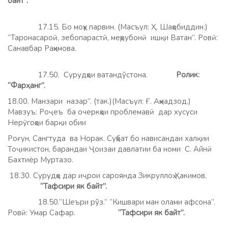
байт”.
17.15. Бо моҳу парвин. (Масъул: Ҳ. Шаҳобиддин.)
”Таронасароӣ, зебопарастӣ, меҳрубонӣ ишқи Ватан”. Ровӣ:
Санавбар Раҳимова.
17.50. Сурудҳои ватандўстона.
Ролик:
“Фарҳанг”.
18.00. Манзари назар”. (так.)(Масъул: Ғ. Аҳмадзод.)
Мавзуъ: Роҷеъ ба очеркҳои проблемавӣ дар хусуси
Нерӯгоҳои барқи обии
Роғун, Сангтуда ва Норак. Суҳбат бо нависандаи халқии
Тоҷикистон, барандаи Ҷоизаи давлатии ба номи С. Айнӣ
Бахтиёр Муртазо.
18.30. Сурудҳо дар иҷрои сароянда Зикруллоҳ Ҳакимов.
“Тафсири як байт”.
18.50.“Шеъри рўз.” “Кишвари ман олами афсона”.
Ровӣ: Умар Сафар.
“Тафсири як байт”.