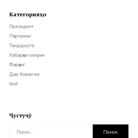
Категорияҳо
Президент
Парлумон
Тандурустӣ
Хабарҳои охирин
Фарҳанг
Дар бораи мо
test
Ҷустуҷӯ
Найти: