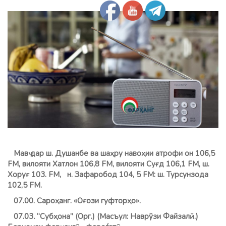
Мавҷ дар ш. Душанбе ва шаҳру навоҳии атрофи он 106,5
FM, вилояти Хатлон 106,8 FМ, вилояти Суғд 106,1 FM, ш.
Хоруғ 103. FM, н. Зафаробод 104, 5 FM: ш. Турсунзода
102,5 FM.
07.00. Сароҳанг. «Оғози гуфторҳо».
07.03
.
“Субҳона” (Орг.) (Масъул: Наврўзи Файзалӣ.)