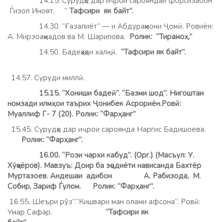
14.15. Сурудҳо дар иҷрои сарояндаи форсизабон
Ѓизол Иноят. “
Тафсири як байт”.
14.30. “Ғазалиёт” — и Абдураҳмони Ҷомӣ. Ровиён:
А. Мирзоаҳмадов ва М. Шарипова.
Ролик: “Тирамоҳ.”
14.50. Бадеҳаҳои халқӣ.
“Тафсири як байт”.
14.57. Суруди миллӣ.
15.15. “Хониши бадеӣ”. “Базми шод”. Нигоштаи
номзади илмҳои таърих Ҷонибек Асрориён.Ровӣ:
Муаллиф Г- 7 (20). Ролик: “Фарҳанг”
15.45. Сурудҳо дар иҷрои сароянда Наргис Бадишоева.
Ролик: “Фарҳанг”.
16.00. “Рози чархи кабуд”. (Орг.) (Масъул: У.
Хӯҷаёров). Мавзуъ: Доир ба эҷодиёти нависанда Бахтёр
Муртазоев. Андешаи адибон А. Рабизода, М.
Собир, Зариф Ѓулом. Ролик: “Фарҳанг”.
16.55. Шеъри рўз”.“Кишвари ман олами афсона”. Ровӣ:
Умар Сафар.
“Тафсири як