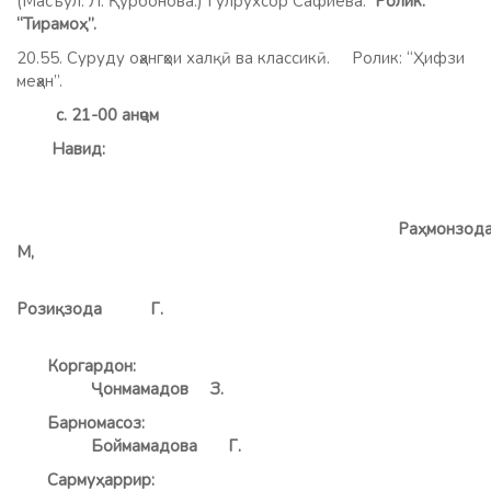
(Масъул: Л. Қурбонова.) Гулрухсор Сафиева.
Ролик:
“Тирамоҳ”.
20.55. Суруду оҳангҳои халқӣ ва классикӣ. Ролик: “Ҳифзи
меҳан”.
с. 21-00 анҷом
Навид:
Раҳмонзо
М,
Розиқзода Г.
Коргардон:
Ҷонмамадов З.
Барномасоз:
Боймамадова Г.
Сармуҳаррир: