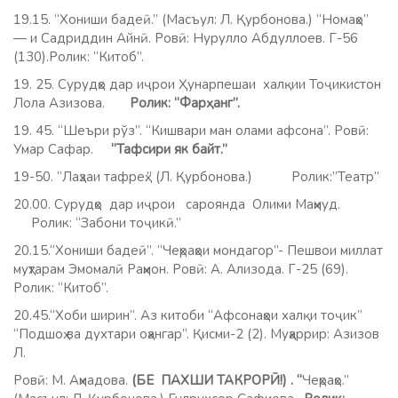
19.15. “Хониши бадеӣ.” (Масъул: Л. Қурбонова.) “Номаҳо”
— и Садриддин Айнӣ. Ровӣ: Нурулло Абдуллоев. Г-56
(130).Ролик: “Китоб”.
19. 25. Сурудҳо дар иҷрои Ҳунарпешаи халқии Тоҷикистон
Лола Азизова.
Ролик: “Фарҳанг”.
19. 45. “Шеъри рўз”. “Кишвари ман олами афсона”. Ровӣ:
Умар Сафар.
“Тафсири як байт.”
19-50. “Лаҳзаи тафреҳ.” (Л. Қурбонова.) Ролик:”Театр”
20.00. Сурудҳо дар иҷрои сароянда Олими Маҳмуд.
Ролик: “Забони тоҷикӣ.”
20.15.“Хониши бадеӣ”. “Чеҳраҳои мондагор”- Пешвои миллат
муҳтарам Эмомалӣ Раҳмон. Ровӣ: А. Ализода. Г-25 (69).
Ролик: “Китоб”.
20.45.“Хоби ширин”. Аз китоби “Афсонаҳои халқи тоҷик”
“Подшоҳ ва духтари оҳангар”. Қисми-2 (2). Муҳаррир: Азизов
Л.
Ровӣ: М. Аҳмадова.
(БЕ ПАХШИ ТАКРОРӢ!)
. “
Чеҳраҳо.”