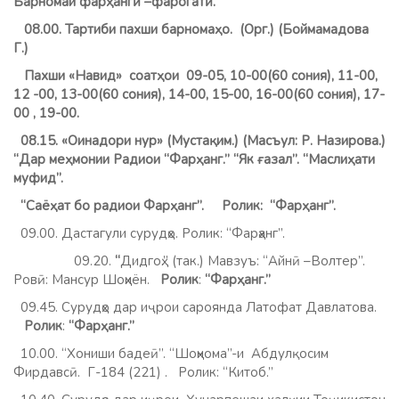
Барномаи фарҳангӣ –фароѓатӣ.
08.00. Тартиби пахши барномаҳо. (Орг.) (Боймамадова
Г.)
Пахши «Навид» соатҳои 09-05, 10-00(60 сония), 11-00,
12 -00, 13-00(60 сония), 14-00, 15-00, 16-00(60 сония), 17-
00 , 19-00.
08.15. «Оинадори нур» (Мустақим.) (Масъул: Р. Назирова.)
“Дар меҳмонии Радиои “Фарҳанг.” “Як ғазал”. “Маслиҳати
муфид”.
“Саёҳат бо радиои Фарҳанг”.
Ролик: “Фарҳанг”.
09.00. Дастагули сурудҳо. Ролик: “Фарҳанг”.
09.20.
“
Дидгоҳ.” (так.) Мавзуъ: “Айнӣ –Волтер”.
Ровӣ: Мансур Шоҳиён.
Ролик
:
“Фарҳанг.”
09.45. Сурудҳо дар иҷрои сароянда Латофат Давлатова.
Ролик
:
“Фарҳанг.”
10.00. “Хониши бадеӣ”. “Шоҳнома”-и Абдулқосим
Фирдавсӣ. Г-184 (221) . Ролик: “Китоб.”