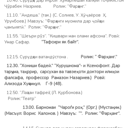
10.40. Сурудҳо дар иҷрои Ҳунарпешаи халқии Тоҷикистон
Ҷўрабек Назриев. Ролик: “Фарҳанг.”
11.10. “Андеша.” (так.) (С. Солиев, У. Ҳӯҷаёров Ҳ.
Урунбоев.) Мавзуъ: “Фарҳанги муомила дар ҷойҳои
ҷамъиятӣ.” Ролик: “Фарҳанг.”
11.55. “Шеъри рўз”. “Кишвари ман олами афсона”. Ровӣ:
Умар Сафар.
“Тафсири як байт”.
12.15. Сурудҳои ватандӯстона .
Ролик: “ Фарҳанг.”
12.30. “Хониши бадеӣ.” “Курушнома”- и Ксенофонт. Дар
тарҷума, таҳррир, сарсухан ва тавзеҳоти доктори илмҳои
фалсафа, профессор Рамазон Назариев.)
Ровӣ:
Ализода Хуҷамқул. Г-9 (48).
12.50. “Лаҳзаи тафреҳ.” (Л. Қурбонова.)
Ролик:”Театр”
13.00.
Барномаи “Чароѓи роҳ.” (Орг.) (Мустақим.)
(Масъул: Ворис Калонов. ) Мавзуъ: “”. Ролик: “Фарҳанг”.