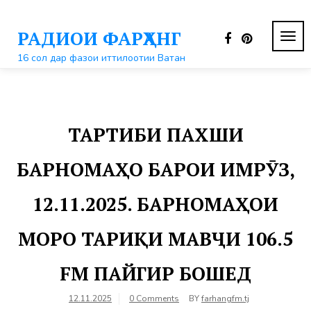
Перейти
к
РАДИОИ ФАРҲАНГ
контенту
ПЕР
НАВ
16 сол дар фазои иттилоотии Ватан
ТАРТИБИ ПАХШИ
БАРНОМАҲО БАРОИ ИМРӮЗ,
12.11.2025. БАРНОМАҲОИ
МОРО ТАРИҚИ МАВҶИ 106.5
FM ПАЙГИР БОШЕД
12.11.2025
0 Comments
BY
farhangfm.tj