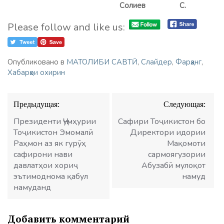
Солиев С.
Please follow and like us:
Опубликовано в
МАТОЛИБИ САВТӢ
,
Слайдер
,
Фарҳанг
,
Хабарҳои охирин
Навигация
Предыдущая:
Следующая:
по
записям
Президенти Ҷумҳурии
Сафири Тоҷикистон бо
Тоҷикистон Эмомалӣ
Директори идории
Раҳмон аз як гурӯҳ
Мақомоти
сафирони нави
сармоягузории
давлатҳои хориҷ
Абузабӣ мулоқот
эътимоднома қабул
намуд
намуданд
Добавить комментарий