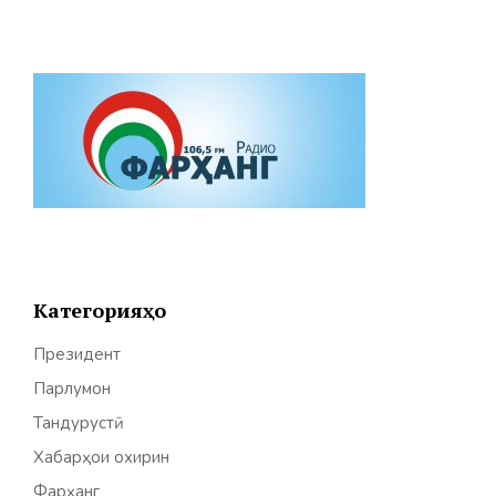
Категорияҳо
Президент
Парлумон
Тандурустӣ
Хабарҳои охирин
Фарҳанг