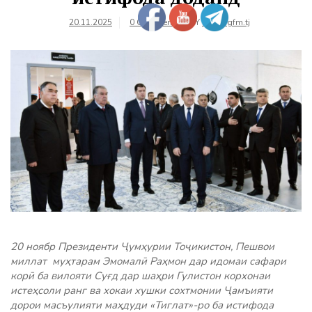
20.11.2025
0 Comments
BY
farhangfm.tj
20 ноябр Президенти Ҷумҳурии Тоҷикистон, Пешвои
миллат муҳтарам Эмомалӣ Раҳмон дар идомаи сафари
корӣ ба вилояти Суғд дар шаҳри Гулистон корхонаи
истеҳсоли ранг ва хокаи хушки сохтмонии Ҷамъияти
дорои масъулияти маҳдуди «Тиглат»-ро ба истифода