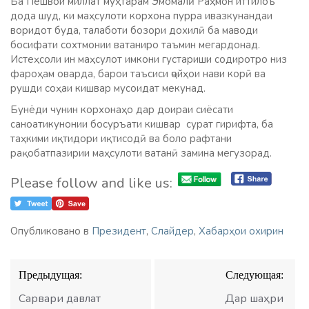
Ба Пешвои миллат муҳтарам Эмомалӣ Раҳмон иттилоъ
дода шуд, ки маҳсулоти корхона пурра ивазкунандаи
воридот буда, талаботи бозори дохилӣ ба маводи
босифати сохтмонии ватаниро таъмин мегардонад.
Истеҳсоли ин маҳсулот имкони густариши содиротро низ
фароҳам оварда, барои таъсиси ҷойҳои нави корӣ ва
рушди соҳаи кишвар мусоидат мекунад.
Бунёди чунин корхонаҳо дар доираи сиёсати
саноатикунонии босуръати кишвар сурат гирифта, ба
таҳкими иқтидори иқтисодӣ ва боло рафтани
рақобатпазирии маҳсулоти ватанӣ замина мегузорад.
Please follow and like us:
Опубликовано в
Президент
,
Слайдер
,
Хабарҳои охирин
Навигация
Предыдущая:
Следующая:
по
записям
Сарвари давлат
Дар шаҳри