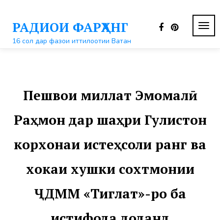
Перейти
к
РАДИОИ ФАРҲАНГ
контенту
ПЕР
НАВ
16 сол дар фазои иттилоотии Ватан
Пешвои миллат Эмомалӣ
Раҳмон дар шаҳри Гулистон
корхонаи истеҳсоли ранг ва
хокаи хушки сохтмонии
ҶДММ «Тиглат»-ро ба
истифода доданд