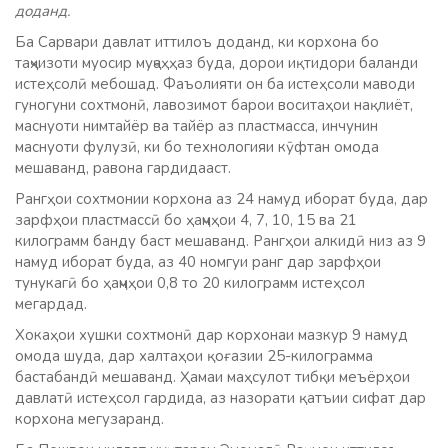
доданд.
Ба Сарвари давлат иттилоъ доданд, ки корхона бо
таҷҳизоти муосир муҷаҳҳаз буда, дорои иқтидори баланди
истеҳсолӣ мебошад. Фаъолияти он ба истеҳсоли маводи
гуногуни сохтмонӣ, лавозимот барои воситаҳои нақлиёт,
маснуоти нимтайёр ва тайёр аз пластмасса, инчунин
маснуоти фулузӣ, ки бо технологияи кӯфтан омода
мешаванд, равона гардидааст.
Рангҳои сохтмонии корхона аз 24 намуд иборат буда, дар
зарфҳои пластмассӣ бо ҳаҷмҳои 4, 7, 10, 15 ва 21
килограмм банду баст мешаванд. Рангҳои алкидӣ низ аз 9
намуд иборат буда, аз 40 номгуи ранг дар зарфҳои
тунукагӣ бо ҳаҷмҳои 0,8 то 20 килограмм истеҳсол
мегардад.
Хокаҳои хушки сохтмонӣ дар корхонаи мазкур 9 намуд
омода шуда, дар халтаҳои қоғазии 25-килограмма
бастабандӣ мешаванд. Ҳамаи маҳсулот тибқи меъёрҳои
давлатӣ истеҳсол гардида, аз назорати қатъии сифат дар
корхона мегузаранд.