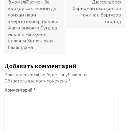
Эмомалӣ Раҳмон ба
Дюсселдорф
корҳои сохтмонии ду
барномаи фарҳангии
лоиҳаи нави
тоҷикон баргузор
энергетикӣ дар ноҳияи
гардид
Ашти вилояти Суғд ва
ноҳияи Ҷайҳуни
вилояти Хатлон оғоз
бахшиданд
Добавить комментарий
Ваш адрес email не будет опубликован.
Обязательные поля помечены
*
Комментарий
*