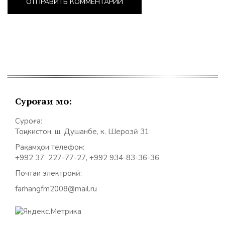
Суроғаи мо:
Суроға:
Тоҷикистон, ш. Душанбе, к. Шерозӣ 31
Рақамҳои телефон:
+992 37 227-77-27, +992 934-83-36-36
Почтаи электронӣ:
farhangfm2008@mail.ru