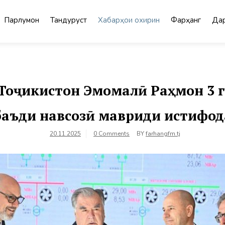
Парлумон
Тандурустӣ
Хабарҳои охирин
Фарҳанг
Дар
Тоҷикистон Эмомалӣ Раҳмон 3 г
аъди навсозӣ мавриди истифод
20.11.2025
0 Comments
BY
farhangfm.tj