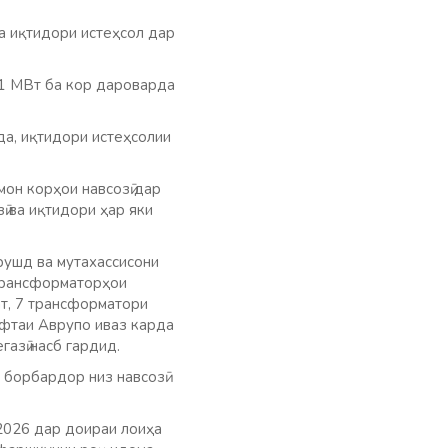
ва иқтидори истеҳсол дар
21 МВт ба кор дароварда
да, иқтидори истеҳсолии
мон корҳои навсозӣ дар
ӣ ва иқтидори ҳар яки
рушд ва мутахассисони
 трансформаторҳои
ат, 7 трансформатори
афтаи Аврупо иваз карда
азӣ насб гардид.
 борбардор низ навсозӣ
 2026 дар доираи лоиҳа