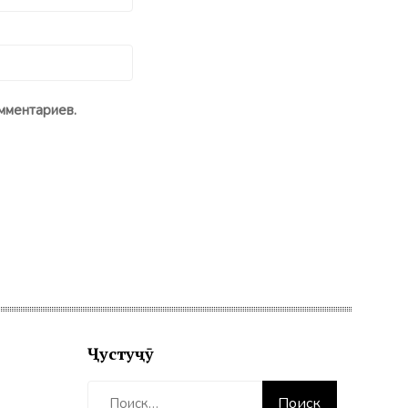
мментариев.
Ҷустуҷӯ
Найти: