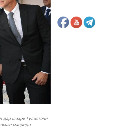
н дар шаҳри Гулистони
авсозӣ мавриди