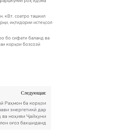
мфаршкунии роҳ идома
н. кВт. соатро ташкил
арқи, иқтидории истеҳсол
ро бо сифати баланд ва
аи корҳои бозсозӣ
Следующая:
лӣ Раҳмон ба корҳои
нави энергетикӣ дар
д ва ноҳияи Ҷайҳуни
тлон оғоз бахшиданд