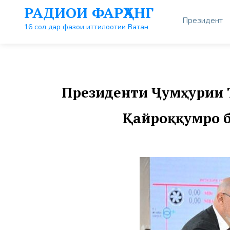
Перейти
РАДИОИ ФАРҲАНГ
к
Президент
контенту
16 сол дар фазои иттилоотии Ватан
Президенти Ҷумҳурии 
Қайроққумро б