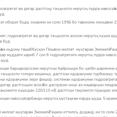
оагрегат ва дигар дастгоҳу таҷҳизоти неругоҳ пурра навсозӣ 
уд.
гат иборат буда, охирини он соли 1956 бо тавоноии лоиҳавии 
ят, гидроагрегат ва дигар таҷҳизоти асосии неругоҳ куҳна шу
а буд.
ӣ ва иқдому ташаббусҳои Пешвои миллат муҳтарам Эмомалӣ Раҳ
ар муддати қариб 7 сол 6 гидроагрегати неругоҳ пурра навсоз
 шуд.
оиҳаи барқарорсозии неругоҳи Қайроққум бо ҷалби шарикони 
з таҷҳизоти толори мошинҳо, дастгоҳи идоракунии турбинаҳо,
гоҳи идоракунии зери фишор, системаи идоракунии гидроагрег
 дигар дастгоҳҳои асосӣ бо дастрасии онҳо аз кишварҳои пешр
тақсимоти кушодаи 220/110 кВ дастгоҳи тақсимоти пӯшидаи элег
иҳаи навсозӣ, сарбанди неругоҳ мустаҳкам карда шуда, 5 крани
 миллат муҳтарам Эмомалӣ Раҳмон иттилоъ доданд, ки то соли