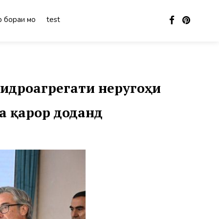
 бораи мо
test
идроагрегати неругоҳи
а қарор доданд