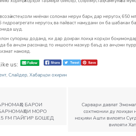
анию хориҷӣ корҳои таъмири биноҳо, соҳилмустаҳкамкунӣ ва му
всозӣ истеҳсоли миёнаи солонаи неруи барқ дар неругоҳ 650 мл
6 гидроагрегати неругоҳ ва пайваст намудани он ба шабакаи б
сонида шуд.
улон супориш доданд, ки дар доираи лоиҳа корҳои боқимонда
да ба анҷом расонанд то иншооти мазкур баъд аз анҷоми пурр
хизмат намояд.
ike us:
ент
,
Слайдер
,
Хабарҳои охирин
АРНОМАҲО БАРОИ
Сарвари давлат Эмома
. БАРНОМАҲОИ МОРО
сохтмонии ду лоиҳаи 
.5 FM ПАЙГИР БОШЕД
ноҳияи Ашти вилояти Суғ
вилояти Ха