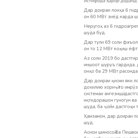
истифода қарор доданд.
Дар доираи лоиҳа 6 гидр
он 60 МВт зиёд карда ш
Неругоҳ аз 6 гидроагре
шуда буд.
Дар тули 69 соли фаъоли
он то 12 МВт коҳиш ёфт
Аз соли 2019 бо дастгир
иншоот шуруъ гардида, д
онҳо ба 29 МВт расонда
Дар доираи қисми яки л
дохилию хориҷӣ то имрӯ
системаи ангезишӣ, даст
иқтидорашон гуногун ва
шуда, ба ҷойи дастгоҳи 
Ҳамзамон, дар доираи ло
шуд.
Аснои шиносоӣ ба Пешвои