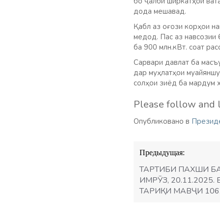
бо ҷалби ширкатҳои ват
дода мешавад.
Қабл аз оғози корҳои на
медод. Пас аз навсозии 
ба 900 млн.кВт. соат ра
Сарвари давлат ба масъ
дар муҳлатҳои муайяншу
солҳои зиёд ба мардум 
Please follow and l
Опубликовано в
Презид
Навигация
Предыдущая:
по
записям
ТАРТИБИ ПАХШИ Б
ИМРӮЗ, 20.11.2025
ТАРИҚИ МАВҶИ 106