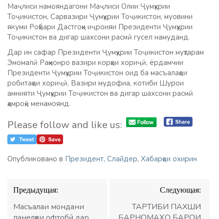
Маҷлиси намояндагони Маҷлиси Олии Ҷумҳурии
Тоҷикистон, Сарвазири Ҷумҳурии Тоҷикистон, муовини
якуми Роҳбари Дастгоҳи иҷроияи Президенти Ҷумҳурии
Тоҷикистон ва дигар шахсони расмӣ гусел намуданд.
Дар ин сафар Президенти Ҷумҳурии Тоҷикистон муҳтарам
Эмомалӣ Раҳмонро вазири корҳои хориҷӣ, ёрдамчии
Президенти Ҷумҳурии Тоҷикистон оид ба масъалаҳои
робитаҳои хориҷӣ, Вазири мудофиа, котиби Шурои
амнияти Ҷумҳурии Тоҷикистон ва дигар шахсони расмӣ
ҳамроҳӣ менамоянд.
Please follow and like us:
Опубликовано в
Президент
,
Слайдер
,
Хабарҳои охирин
Навигация
Предыдущая:
Следующая:
по
записям
Масъалаи мондани
ТАРТИБИ ПАХШИ
панелҳои офтобӣ дар
БАРНОМАҲО БАРОИ