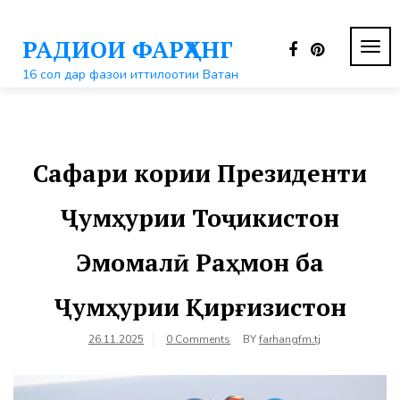
Перейти
к
РАДИОИ ФАРҲАНГ
контенту
ПЕР
НАВ
16 сол дар фазои иттилоотии Ватан
Сафари кории Президенти
Ҷумҳурии Тоҷикистон
Эмомалӣ Раҳмон ба
Ҷумҳурии Қирғизистон
26.11.2025
0 Comments
BY
farhangfm.tj