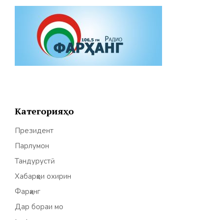
Категорияҳо
Президент
Парлумон
Тандурустӣ
Хабарҳои охирин
Фарҳанг
Дар бораи мо