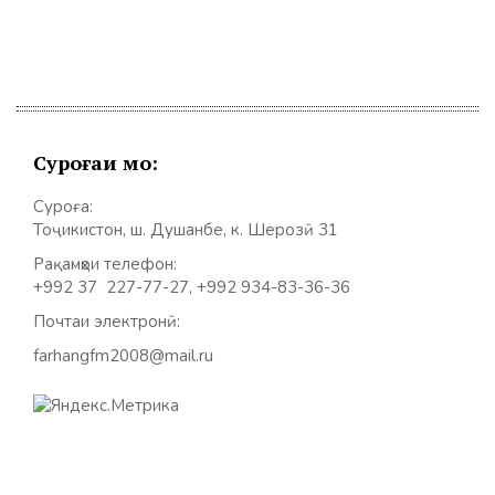
Суроғаи мо:
Суроға:
Тоҷикистон, ш. Душанбе, к. Шерозӣ 31
Рақамҳои телефон:
+992 37 227-77-27, +992 934-83-36-36
Почтаи электронӣ:
farhangfm2008@mail.ru