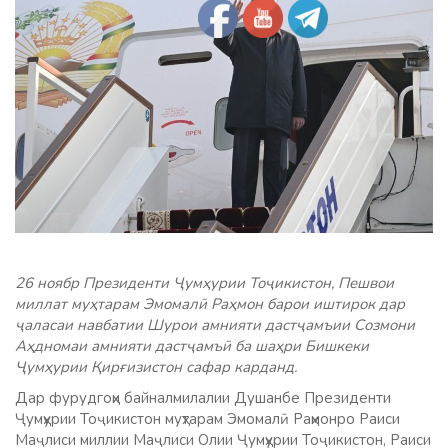
26 ноябр Президенти Ҷумҳурии Тоҷикистон, Пешвои
миллат муҳтарам Эмомалӣ Раҳмон барои иштирок дар
ҷаласаи навбатии Шурои амнияти дастҷамъии Созмони
Аҳдномаи амнияти дастҷамъӣ ба шаҳри Бишкеки
Ҷумҳурии Қирғизистон сафар карданд.
Дар фурудгоҳи байналмилалии Душанбе Президенти
Ҷумҳурии Тоҷикистон муҳтарам Эмомалӣ Раҳмонро Раиси
Маҷлиси миллии Маҷлиси Олии Ҷумҳурии Тоҷикистон, Раиси