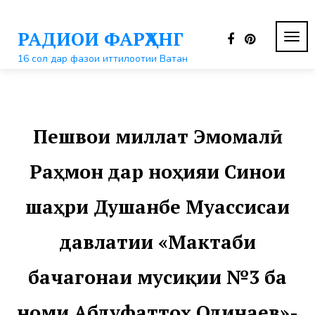
Перейти
к
РАДИОИ ФАРҲАНГ
контенту
ПЕР
НАВ
16 сол дар фазои иттилоотии Ватан
Пешвои миллат Эмомалӣ
Раҳмон дар ноҳияи Синои
шаҳри Душанбе Муассисаи
давлатии «Мактаби
бачагонаи мусиқии №3 ба
номи Абдуфаттоҳ Одинаев»-