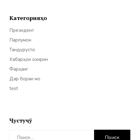
Категорияҳо
Президент
Парлумон
Тандурустӣ
Хабарҳои охирин
Фарҳанг
Дар бораи мо
test
Ҷустуҷӯ
Найти: