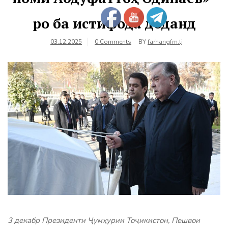
ро ба истифода доданд
03.12.2025
0 Comments
BY
farhangfm.tj
3 декабр Президенти Ҷумҳурии Тоҷикистон, Пешвои