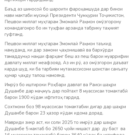
Баъд аз шиносоӣ бо шароити фароҳамшуда дар бинои
нави мактаби мусиқӣ Президенти Ҷумҳурии Тоҷикистон,
Пешвои миллат муҳтарам Эмомалӣ Раҳмон омӯзгорону
хонандагонро бо ин туҳфаи арзанда табрику таҳният
гуфтанд.
Пешвои миллат муҳтарам Эмомлаӣ Раҳмон таъкид
намуданд, ки дар замони ҷаҳонишавӣ ва бархӯрди
тамаддунҳо нақши фарҳанг беш аз пеш барои муаррифии
давлату миллат меафзояд. Аз ин рӯ, аз омӯзгорон даъват
карда шуд, ки ба тарбияи мутахассисони шоистаи санъату
ҳунар ҷаҳду талош намоянд.
Имрӯз бо иштироки Роҳбари давлат ва Раиси шаҳри
Душанбе дар маҷмуъ дар пойтахт 8 муассисаи томактабӣ
барои 1900 кӯдак ифтитоҳ гардид.
Сохтмони боз 98 муассисаи томактабии дигар дар шаҳри
Душанбе барои 23 ҳазор кӯдак идома дорад.
Мавриди зикр аст, ки соли 2025 то имрӯз дар шаҳри
Душанбе 5 мактаб бо 2650 ҷойи нишаст дар ду баст ва