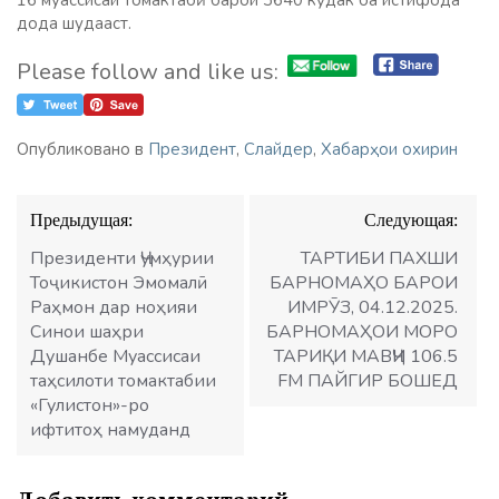
16 муассисаи томактабӣ барои 3640 кӯдак ба истифода
дода шудааст.
Please follow and like us:
Опубликовано в
Президент
,
Слайдер
,
Хабарҳои охирин
Навигация
Предыдущая:
Следующая:
по
записям
Президенти Ҷумҳурии
ТАРТИБИ ПАХШИ
Тоҷикистон Эмомалӣ
БАРНОМАҲО БАРОИ
Раҳмон дар ноҳияи
ИМРӮЗ, 04.12.2025.
Синои шаҳри
БАРНОМАҲОИ МОРО
Душанбе Муассисаи
ТАРИҚИ МАВҶИ 106.5
таҳсилоти томактабии
FM ПАЙГИР БОШЕД
«Гулистон»-ро
ифтитоҳ намуданд