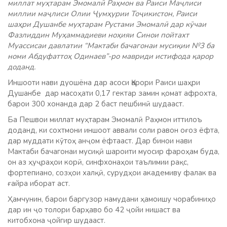
миллат муҳтарам Эмомалӣ Раҳмон ва Раиси Маҷлиси
миллии маҷлиси Олии Ҷумҳурии Тоҷикистон, Раиси
шаҳри Душанбе муҳтарам Рустами Эмомалӣ дар кӯчаи
Фазлиддин Муҳаммадиеви ноҳияи Синои пойтахт
Муассисаи давлатии “Мактаби бачагонаи мусиқии №3 ба
номи Абдуфаттоҳ Одинаев”-ро мавриди истифода қарор
доданд.
Иншооти нави дуошёна дар асоси Қарори Раиси шаҳри
Душанбе дар масоҳати 0,17 гектар замин қомат афрохта,
барои 300 хонанда дар 2 баст пешбинӣ шудааст.
Ба Пешвои миллат муҳтарам Эмомалӣ Раҳмон иттилоъ
доданд, ки сохтмони иншоот аввали соли равон оғоз ёфта,
дар муддати кӯтоҳ анҷом ёфтааст. Дар бинои нави
Мактаби бачагонаи мусиқӣ шароити муосир фароҳам буда,
он аз ҳуҷраҳои корӣ, синфхонаҳои таълимии рақс,
фортепиано, созҳои халқӣ, сурудҳои академиву фалак ва
ғайра иборат аст.
Ҳамчунин, барои баргузор намудани ҳамоишу чорабиниҳо
дар ин ҷо толори барҳаво бо 42 ҷойи нишаст ва
китобхона ҷойгир шудааст.