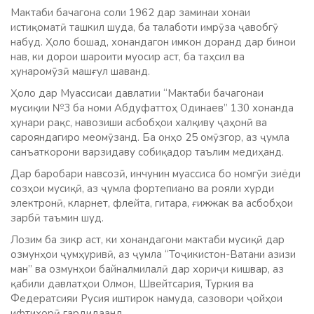
Мактаби бачагона соли 1962 дар заминаи хонаи
истиқоматӣ ташкил шуда, ба талаботи имрӯза ҷавобгӯ
набуд. Ҳоло бошад, хонандагон имкон доранд дар бинои
нав, ки дорои шароити муосир аст, ба таҳсил ва
ҳунаромӯзӣ машғул шаванд.
Ҳоло дар Муассисаи давлатии “Мактаби бачагонаи
мусиқии №3 ба номи Абдуфаттоҳ Одинаев” 130 хонанда
ҳунари рақс, навозиши асбобҳои халқиву ҷаҳонӣ ва
сарояндагиро меомӯзанд. Ба онҳо 25 омӯзгор, аз ҷумла
санъаткорони варзидаву собиқадор таълим медиҳанд.
Дар баробари навсозӣ, инчунин муассиса бо номгӯи зиёди
созҳои мусиқӣ, аз ҷумла фортепиано ва рояли хурди
электронӣ, кларнет, флейта, гитара, ғижжак ва асбобҳои
зарбӣ таъмин шуд.
Лозим ба зикр аст, ки хонандагони мактаби мусиқӣ дар
озмунҳои ҷумҳуривӣ, аз ҷумла “Тоҷикистон-Ватани азизи
ман” ва озмунҳои байналмилалӣ дар хориҷи кишвар, аз
қабили давлатҳои Олмон, Швейтсария, Туркия ва
Федератсияи Русия иштирок намуда, сазовори ҷойҳои
ифтихорӣ гардидаанд.