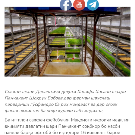
Сокини деҳаи Деваштичи деҳоти Халифа Ҳасани шаҳри
Панҷакент Шоҳрух Бобоев дар фермаи шахсиаш
парвариши гӯсфандро ба роҳ мондааст ва дар оғози
фасли зимистон ба онҳо хуроки сабз медиҳад.
Ба иттилои саҳифаи фейсбукии Мақомоти иҷроияи маҳаллии
ҳокимияти давлатии шаҳри Панҷакент соҳибкор бо насби
панели барқи офтобӣ бо иқтидори 16 киловатт барои