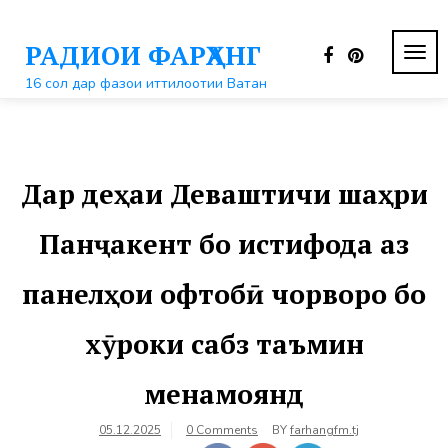
Перейти
к
РАДИОИ ФАРҲАНГ
контенту
ПЕР
НАВ
16 сол дар фазои иттилоотии Ватан
Дар деҳаи Деваштичи шаҳри
Панҷакент бо истифода аз
панелҳои офтобӣ чорворо бо
хӯроки сабз таъмин
менамоянд
05.12.2025
0 Comments
BY
farhangfm.tj