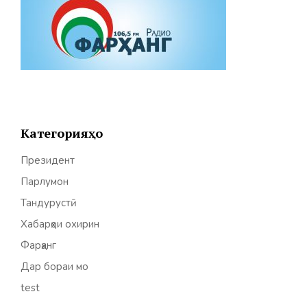
Категорияҳо
Президент
Парлумон
Тандурустӣ
Хабарҳои охирин
Фарҳанг
Дар бораи мо
test