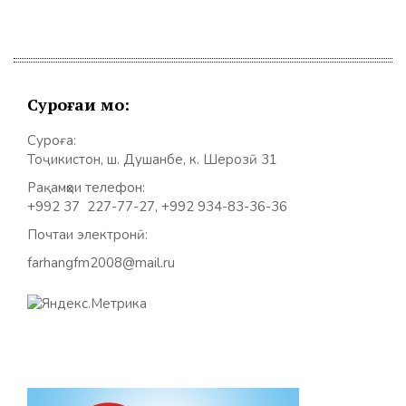
Суроғаи мо:
Суроға:
Тоҷикистон, ш. Душанбе, к. Шерозӣ 31
Рақамҳои телефон:
+992 37 227-77-27, +992 934-83-36-36
Почтаи электронӣ:
farhangfm2008@mail.ru