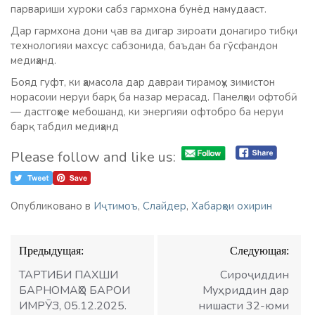
парвариши хуроки сабз гармхона бунёд намудааст.
Дар гармхона дони ҷав ва дигар зироати донагиро тибқи
технологияи махсус сабзонида, баъдан ба гӯсфандон
медиҳанд.
Бояд гуфт, ки ҳамасола дар давраи тирамоҳу зимистон
норасоии неруи барқ ба назар мерасад. Панелҳои офтобӣ
— дастгоҳҳое мебошанд, ки энергияи офтобро ба неруи
барқ табдил медиҳанд
Please follow and like us:
Опубликовано в
Иҷтимоъ
,
Слайдер
,
Хабарҳои охирин
Навигация
Предыдущая:
Следующая:
по
записям
ТАРТИБИ ПАХШИ
Сироҷиддин
БАРНОМАҲО БАРОИ
Муҳриддин дар
ИМРӮЗ, 05.12.2025.
нишасти 32-юми