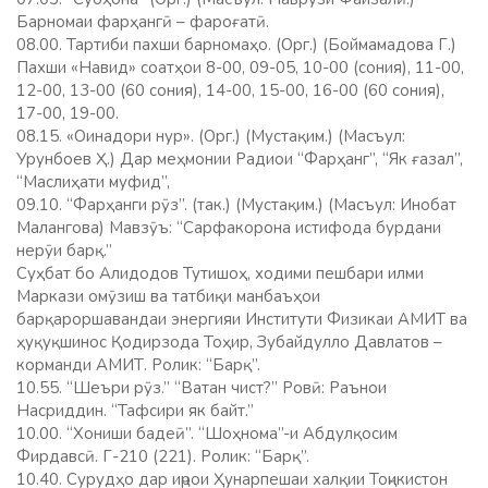
Барномаи фарҳангӣ – фароғатӣ.
08.00. Тартиби пахши барномаҳо. (Орг.) (Боймамадова Г.)
Пахши «Навид» соатҳои 8-00, 09-05, 10-00 (сония), 11-00,
12-00, 13-00 (60 сония), 14-00, 15-00, 16-00 (60 сония),
17-00, 19-00.
08.15. «Оинадори нур». (Орг.) (Мустақим.) (Масъул:
Урунбоев Ҳ.) Дар меҳмонии Радиои “Фарҳанг”, “Як ғазал”,
“Маслиҳати муфид”,
09.10. “Фарҳанги рӯз”. (так.) (Мустақим.) (Масъул: Инобат
Малангова) Мавзӯъ: “Сарфакорона истифода бурдани
нерӯи барқ.”
Суҳбат бо Алидодов Тутишоҳ, ходими пешбари илми
Маркази омӯзиш ва татбиқи манбаъҳои
барқароршавандаи энергияи Институти Физикаи АМИТ ва
ҳуқуқшинос Қодирзода Тоҳир, Зубайдулло Давлатов –
корманди АМИТ. Ролик: “Барқ”.
10.55. “Шеъри рӯз.” “Ватан чист?” Ровӣ: Раънои
Насриддин. “Тафсири як байт.”
10.00. “Хониши бадеӣ”. “Шоҳнома”-и Абдулқосим
Фирдавсӣ. Г-210 (221). Ролик: “Барқ”.
10.40. Сурудҳо дар иҷрои Ҳунарпешаи халқии Тоҷикистон