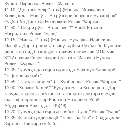
Хурмо Ширинова. Ролик: “Фарҳанг”.
11.10. “Достони меҳр.” (так.) (Масъул: Моҳшариф
Холиқзода.) Мавзӯъ: “Аз рӯзгори бонувони муваффақ”.
Суҳбат бо Дилхоҳи Нозиршоҳ. Ролик: “Фарҳанг.”
11.50. “Шеъри рӯз.” “Ватан чист?”. Ровӣ: Раънои
Насриддин. Ролик: “Барқ”.
12.15. “Машъал.” (так.) (Масъул: Бунафша Идибекова.)
Мавзӯъ: Дар атрофи таълиму тарбия. Суҳбат бо Муовини
директор оид ба корҳои таълиму тарбиявии МТМ-уми
№32 ноҳияи Синои шаҳри Душанбе Мавзуна Нурова.
Ролик: “Фарҳанг.”
12.35. Сурудҳо дар иҷрои сароянда Баҳодур Ғаффорӣ.
“Тафсири як байт.”
12.55. “Лаҳзаи тафреҳ”. (Л. Қурбонова.) Ролик: “Фарҳанг”.
13.00. “Хониши бадеӣ.” “Курушнома”-и Ксенофонт. Дар
тарҷума, таҳрир, сарсухан ва тавзеҳоти доктори илмҳои
фалсафа, профессор Рамазон Назариев. Ровӣ:
Абдурашид Ализода. Г-35(48).
13.20. Сурудҳо дар иҷрои ансамбли “Дарё.” Ролик: “Барқ”.
13.35. Ҳикояи хурдии ҳаҷвӣ. “Талош ва Сир”-и Саидаҳмади
Зардоб. “Тафсири як байт.”