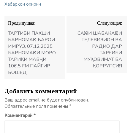
Хабарҳои охирин
Навигация
Предыдущая:
Следующая:
по
записям
ТАРТИБИ ПАХШИ
САҲМИ ШАБАКАҲОИ
БАРНОМАҲО БАРОИ
ТЕЛЕВИЗИОН ВА
ИМРӮЗ, 07.12.2025.
РАДИО ДАР
БАРНОМАҲОИ МОРО
ТАРҒИБИ
ТАРИҚИ МАВҶИ
МУҚОВИМАТ БА
106.5 FM ПАЙГИР
КОРРУПСИЯ
БОШЕД
Добавить комментарий
Ваш адрес email не будет опубликован.
Обязательные поля помечены
*
Комментарий
*