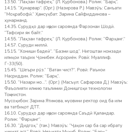
13.50. “Лаҳзаи тафреҳ.” (Л. Қурбонова.) Ролик: “Барқ”.
14.15. “Ҳунарвар”. (Орг.) (Назирова Р.) Мавзӯъ: Санъати
“Моҳрабофӣ.” Ҳамсуҳбат: Зарина Сайфиддинова –
ҳунарманд.
14.35. Сурудҳо дар иҷрои сароянда Фарзонаи Шодӣ.
“Тафсири як байт.”
14.55. “Лаҳзаи тафреҳ.” (Л. Қурбонова.) Ролик: “Фарҳанг.”
14.57. Суруди миллӣ.
15.15. “Хониши бадеӣ”. “Базми шод”. Нигоштаи номзади
илмҳои таърих Ҷонибек Асрориён. Ровӣ: Муаллиф.
Г-33(50).
15.45. “Шеъри рӯз.” “Ватан чист?”. Ровӣ: Раънои
Насриддин. Ролик: “Барқ”.
15.50. “Назари мо…”. (Орг.) (Масъул: Сафарова Д.) Мавзӯъ:
Фаъолияти илмию таълимии Донишгоҳи технологии
Тоҷикистон.
Мусоҳибон: Зарина Ятимова, муовини ректор оид ба илм
ва татбиқот ДТТ.
16.10. Сурудҳо дар иҷрои сароянда Саъдӣ Қаландар.
Ролик: “Фарҳанг”.
16.30. “Дидгоҳ.” (так.) Мавзӯъ: “Ҷаҳон сар ба сар ибрату
ҳикмат аст.” Ровӣ: Неъмати Муҳиб. Ролик: “Барқ.”