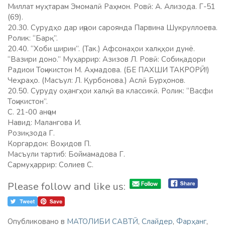
Миллат муҳтарам Эмомалӣ Раҳмон. Ровӣ: А. Ализода. Г-51
(69).
20.30. Сурудҳо дар иҷрои сароянда Парвина Шукруллоева.
Ролик: “Барқ”.
20.40. “Хоби ширин”. (Так.) Афсонаҳои халқҳои дунё.
“Вазири доно.” Муҳаррир: Азизов Л. Ровӣ: Собиқадори
Радиои Тоҷикистон М. Аҳмадова. (БЕ ПАХШИ ТАКРОРӢ!)
Чеҳраҳо. (Масъул: Л. Қурбонова.) Аслӣ Бурҳонов.
20.50. Суруду оҳангҳои халқӣ ва классикӣ. Ролик: “Васфи
Тоҷикистон”.
С. 21-00 анҷом
Навид: Малангова И.
Розиқзода Г.
Коргардон: Воҳидов П.
Масъули тартиб: Боймамадова Г.
Сармуҳаррир: Солиев С.
Please follow and like us:
Опубликовано в
МАТОЛИБИ САВТӢ
,
Слайдер
,
Фарҳанг
,