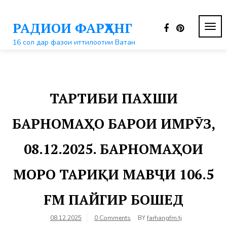
Перейти
к
РАДИОИ ФАРҲАНГ
контенту
ПЕР
НАВ
16 сол дар фазои иттилоотии Ватан
ТАРТИБИ ПАХШИ
БАРНОМАҲО БАРОИ ИМРӮЗ,
08.12.2025. БАРНОМАҲОИ
МОРО ТАРИҚИ МАВҶИ 106.5
FM ПАЙГИР БОШЕД
08.12.2025
0 Comments
BY
farhangfm.tj