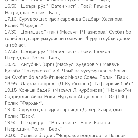
16.50. “Шеъри рӯз.” “Ватан чист?”. Ровӣ: Раънои
Насриддин. Ролик: “Барқ.”
17.10. Сурудҳо дар иҷрои сароянда Садбарг Ҳасанова.
Ролик: “Фарҳанг.”
17.30. “Донишвар.” (так.) (Масъул: Р.Назирова.) Суҳбат бо
ғолибони даври ҷумҳуриявии озмуни “Фурӯғи субҳи доноӣ
китоб аст.”
17.55. “Шеъри рӯз.” “Ватан чист?”. Ровӣ: Раънои
Насриддин. Ролик: “Барқ”.
18.20. “Ангубин”. (Орг.) (Масъул: Хуҷаёров У.) Мавзӯъ:
Китоби “Бахористон”-и А. Ҷомӣ ва хусусиятҳои забонии
он. Суҳбат бо адабиётшинос Мирзо Солеҳ. Ролик: “Барқ”.
18.55. “Лаҳзаи тафреҳ.” (Л. Қурбонова.) “Тафсири як байт.”
19.15. Хониши бадеӣ. (Масъул: Л. Қурбонова.) “Номаҳо”-и
Садриддин Айнӣ. Ровӣ: Нурулло Абдуллоев. Г-82 (130)
Ролик: “Фарҳанг”.
19.30. Сурудҳо дар иҷрои сароянда Далер Хайриддин.
Ролик: “Барқ”.
19.50. “Шеъри рӯз”. “Ватан чист?”. Ровӣ: Раънои
Насриддин. Ролик: “Барқ.”
20.00. “Хониши бадеӣ”. “Чеҳраҳои мондагор”-и Пешвои