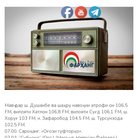
Мавҷ дар ш. Душанбе ва шаҳру навоҳии атрофи он 106,5
FM, вилояти Хатлон 106,8 FM, вилояти Суғд 106,1 FM, ш.
Хоруғ 103 FM, н. Зафаробод 104,5 FM, ш. Турсунзода
102,5 FM.
07.00. Сароҳанг. «Оғози гуфторҳо».
07.03. “Субҳона” (Орг.) (Масъул: Наврӯзи Файзалӣ.)