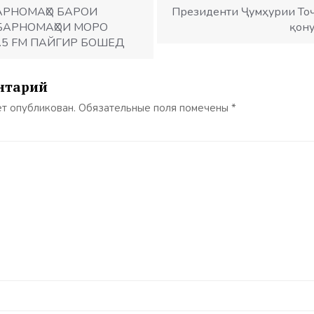
АРНОМАҲО БАРОИ
Президенти Ҷумҳурии Тоҷ
. БАРНОМАҲОИ МОРО
қону
.5 FM ПАЙГИР БОШЕД
нтарий
ет опубликован.
Обязательные поля помечены
*