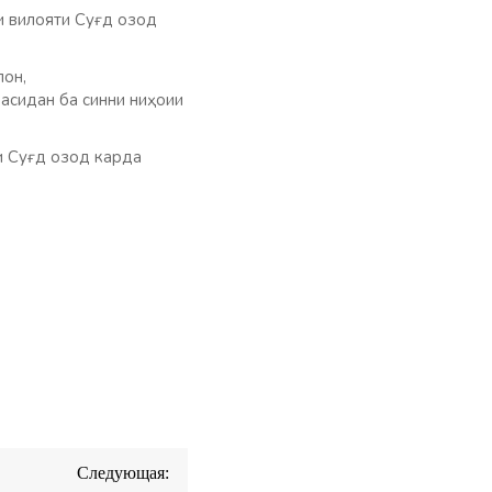
 вилояти Суғд озод
лон,
сидан ба синни ниҳоии
 Суғд озод карда
Следующая: