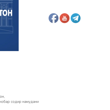
он,
инобар содир намудани