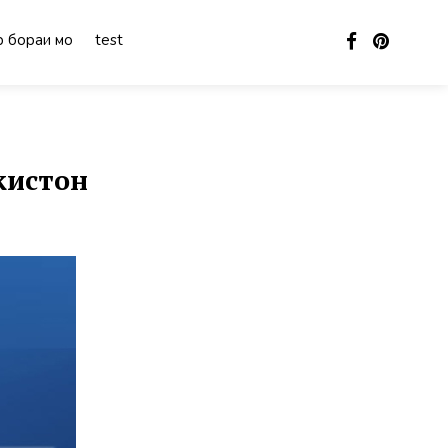
 бораи мо
test
кистон