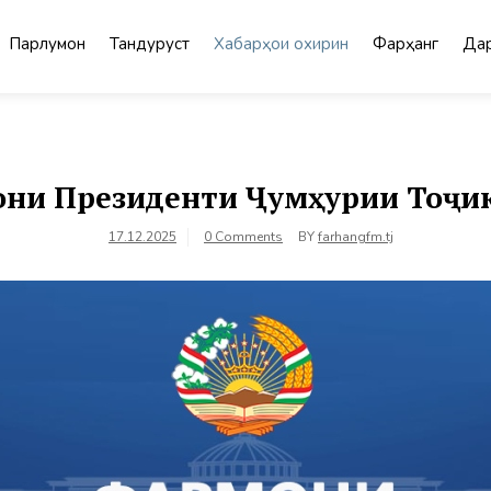
Парлумон
Тандурустӣ
Хабарҳои охирин
Фарҳанг
Дар
ни Президенти Ҷумҳурии Тоҷи
17.12.2025
0 Comments
BY
farhangfm.tj