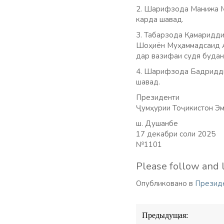
2. Шарифзода Манижа М
карда шавад.
3. Табарзода Қамаридди
Шоҳиён Муҳаммадсаид Ал
дар вазифаи судя будан
4. Шарифзода Бадридди
шавад.
Президенти
Ҷумҳурии Тоҷикистон Эм
ш. Душанбе
17 декабри соли 2025
№1101
Please follow and l
Опубликовано в
Презид
Навигация
Предыдущая:
по