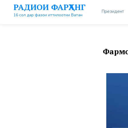
Перейти
РАДИОИ ФАРҲАНГ
к
Президент
контенту
16 сол дар фазои иттилоотии Ватан
Фармо