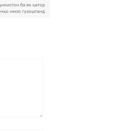
икистон ба як қатор
нҳо имзо гузоштанд