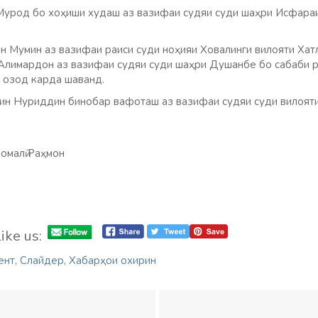
урод бо хоҳиши худаш аз вазифаи судяи суди шаҳри Исфараи
н Мумин аз вазифаи раиси суди ноҳияи Ховалинги вилояти Хат
имардон аз вазифаи судяи суди шаҳри Душанбе бо сабаби ра
 озод карда шаванд.
н Нуриддин бинобар вафоташ аз вазифаи судяи суди вилояти
омалӣ Раҳмон
ike us:
ент
,
Слайдер
,
Хабарҳои охирин