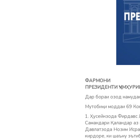
ФАРМОНИ
ПРЕЗИДЕНТИ ҶУМҲУРИ
Дар бораи озод намуда
Мутобиқи моддаи 69 Кон
1. Ҳусейнзода Фирдавс Л
Самандари Қаландар аз 
Давлатзода Нозим Исрам
кирдоре, ки шаъну эъти