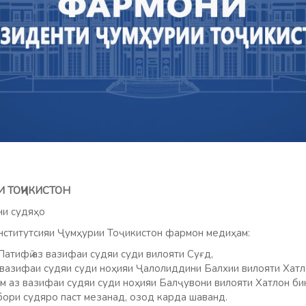
И ТОҶИКИСТОН
ни судяҳо
ститутсияи Ҷумҳурии Тоҷикистон фармон медиҳам:
атифӣ аз вазифаи судяи суди вилояти Суғд,
вазифаи судяи суди ноҳияи Ҷалолиддини Балхии вилояти Хатл
 аз вазифаи судяи суди ноҳияи Балҷувони вилояти Хатлон б
бори судяро паст мезанад, озод карда шаванд.