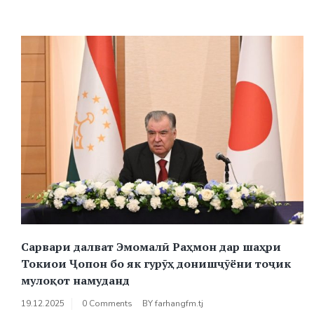
Сарвари далват Эмомалӣ Раҳмон дар шаҳри
Токиои Ҷопон бо як гурӯҳ донишҷӯёни тоҷик
мулоқот намуданд
19.12.2025
0 Comments
BY
farhangfm.tj