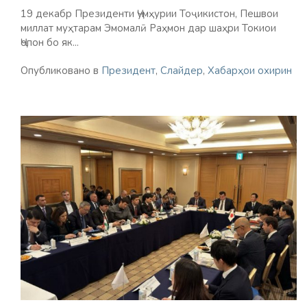
19 декабр Президенти Ҷумҳурии Тоҷикистон, Пешвои
миллат муҳтарам Эмомалӣ Раҳмон дар шаҳри Токиои
Ҷопон бо як...
Опубликовано в
Президент
,
Слайдер
,
Хабарҳои охирин