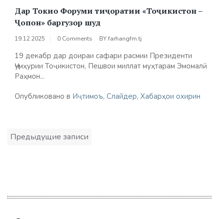
Дар Токио Форуми тиҷоратии «Тоҷикистон –
Ҷопон» баргузор шуд
19.12.2025
0 Comments
BY
farhangfm.tj
19 декабр дар доираи сафари расмии Президенти
Ҷумҳурии Тоҷикистон, Пешвои миллат муҳтарам Эмомалӣ
Раҳмон...
Опубликовано в
Иҷтимоъ
,
Слайдер
,
Хабарҳои охирин
Навигация
Предыдущие записи
по
записям