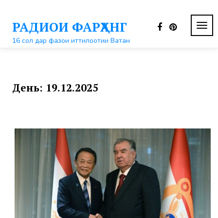
Перейти
к
РАДИОИ ФАРҲАНГ
контенту
ПЕР
НАВ
16 сол дар фазои иттилоотии Ватан
День:
19.12.2025