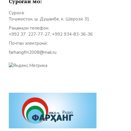
Суроғаи мо:
Суроға:
Тоҷикистон, ш. Душанбе, к. Шерозӣ 31
Рақамҳои телефон:
+992 37 227-77-27, +992 934-83-36-36
Почтаи электронӣ:
farhangfm2008@mail.ru