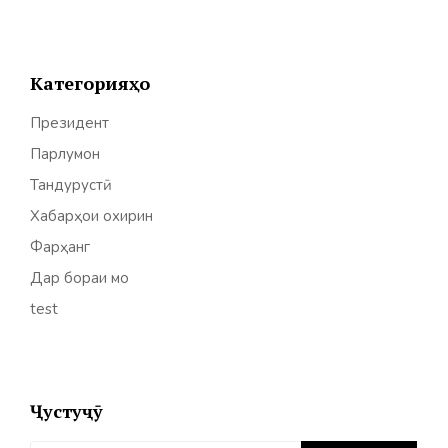
Категорияҳо
Президент
Парлумон
Тандурустӣ
Хабарҳои охирин
Фарҳанг
Дар бораи мо
test
Ҷустуҷӯ