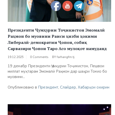
Президенти Ҷумҳурии Тоҷикистон Эмомалӣ
Раҳмон бо муовини Раиси ҳизби ҳокими
Либералӣ-демократии Ҷопон, собиқ
Сарвазири Ҷопон Таро Асо мулоқот намуданд
19.12.2025
0 Comments
BY
farhangfm.tj
19 декабр Президенти Ҷумҳурии Тоҷикистон, Пешвои
миллат муҳтарам Эмомалӣ Раҳмон дар шаҳри Токио бо
муовини...
Опубликовано в
Президент
,
Слайдер
,
Хабарҳои охирин