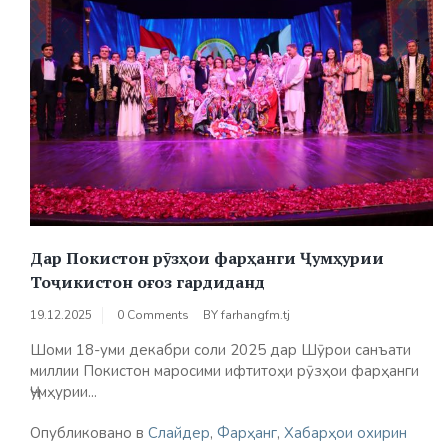
Дар Покистон рӯзҳои фарҳанги Ҷумҳурии
Тоҷикистон оғоз гардиданд
19.12.2025
0 Comments
BY
farhangfm.tj
Шоми 18-уми декабри соли 2025 дар Шӯрои санъати
миллии Покистон маросими ифтитоҳи рӯзҳои фарҳанги
Ҷумҳурии...
Опубликовано в
Слайдер
,
Фарҳанг
,
Хабарҳои охирин