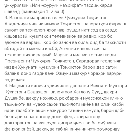
ҷумҳуриявии «Илм -фурӯғи маърифат» тасдиқ карда
шаванд (замимаҳои 1, 2 ва 3).
3. Вазорати маориф ва илми Ҷумҳурии Тоҷикистон,
Академияи миллии илмҳои Тоҷикистон, вазоратҳои фарҳанг,
саноат ва технологияҳои нав, рушди иқтисод ва савдо,
кишоварзӣ, кумитаҳои телевизион ва радио, кор бо
ҷавонон ва варзиш, кор бо занон ва оила, оид ба таҳсилоти
ибтидоӣ ва миёнаи касбӣ, Агентии инноватсия ва
технологияҳои рақамӣ, Маркази миллии тестии назди
Президенти Ҷумҳурии Тоҷикистон, Саридораи геологияи
назди Ҳукумати Ҷумҳурии Тоҷикистон барои дар сатҳи
баланд доир гардидани Озмуни мазкур чораҳои зарурӣ
андешанд.
4. Мақомоти иҷроияи ҳокимияти давлатии Вилояти Мухтори
Кӯҳистони Бадахшон, вилоятҳои Хатлону Суғд, шаҳри
Душанбе, шаҳру ноҳияҳо, роҳбарони муассисаҳои илмию
таҳқиқотӣ ва муассисаҳои таҳсилоти миёна ва олии касбӣ
иҷрои талаботи амри мазкурро таъмин намуда, барои ҷалби
бештари хонандагону донишҷӯён, аспирантону
докторантон ва қишрҳои дигари ҷомеа, ки ба омӯзиши
фанҳои риёзӣ, дақиқ ва табиӣ, инчунин ихтироъкориву