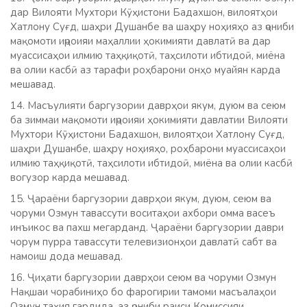
дар Вилояти Мухтори Кӯҳистони Бадахшон, вилоятҳои
Хатлону Суғд, шаҳри Душанбе ва шаҳру ноҳияҳо аз ҷониби
мақомоти иҷроияи маҳаллии ҳокимияти давлатӣ ва дар
муассисаҳои илмию таҳқиқотӣ, таҳсилоти ибтидоӣ, миёна
ва олии касбӣ аз тарафи роҳбарони онҳо муайян карда
мешавад.
14. Масъулияти баргузории даврҳои якум, дуюм ва сеюм
ба зиммаи мақомоти иҷроияи ҳокимияти давлатии Вилояти
Мухтори Кӯҳистони Бадахшон, вилоятҳои Хатлону Суғд,
шаҳри Душанбе, шаҳру ноҳияҳо, роҳбарони муассисаҳои
илмию таҳқиқотӣ, таҳсилоти ибтидоӣ, миёна ва олии касбӣ
вогузор карда мешавад.
15. Ҷараёни баргузории даврҳои якум, дуюм, сеюм ва
чоруми Озмун тавассути воситаҳои ахбори омма васеъ
инъикос ва пахш мегарданд. Ҷараёни баргузории даври
чорум пурра тавассути телевизионҳои давлатӣ сабт ва
намоиш дода мешавад.
16. Ҷиҳати баргузории даврҳои сеюм ва чоруми Озмун
Нақшаи чорабиниҳо бо фарогирии тамоми масъалаҳои
Озмун таҳия гардида, аз ҷониби раиси Комиссияи