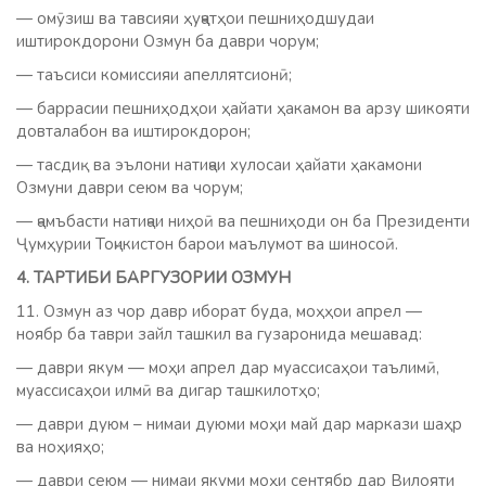
— омӯзиш ва тавсияи ҳуҷҷатҳои пешниҳодшудаи
иштирокдорони Озмун ба даври чорум;
— таъсиси комиссияи апеллятсионӣ;
— баррасии пешниҳодҳои ҳайати ҳакамон ва арзу шикояти
довталабон ва иштирокдорон;
— тасдиқ ва эълони натиҷаи хулосаи ҳайати ҳакамони
Озмуни даври сеюм ва чорум;
— ҷамъбасти натиҷаи ниҳоӣ ва пешниҳоди он ба Президенти
Ҷумҳурии Тоҷикистон барои маълумот ва шиносоӣ.
4. ТАРТИБИ БАРГУЗОРИИ ОЗМУН
11. Озмун аз чор давр иборат буда, моҳҳои апрел —
ноябр ба таври зайл ташкил ва гузаронида мешавад:
— даври якум — моҳи апрел дар муассисаҳои таълимӣ,
муассисаҳои илмӣ ва дигар ташкилотҳо;
— даври дуюм – нимаи дуюми моҳи май дар маркази шаҳр
ва ноҳияҳо;
— даври сеюм — нимаи якуми моҳи сентябр дар Вилояти