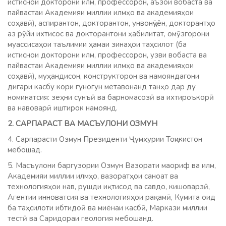
истиснои докторони илм, профессорон, аъзои вобаста ва
пайвастаи Академияи миллии илмҳо ва академияҳои
соҳавӣ), аспирантон, докторантон, унвонҷӯён, докторантҳо
аз рӯйи ихтисос ва докторантони ҳабилитат, омӯзгорони
муассисаҳои таълимии ҳамаи зинаҳои таҳсилот (ба
истиснои докторони илм, профессорон, узви вобаста ва
пайвастаи Академияи миллии илмҳо ва академияҳои
соҳавӣ), муҳандисон, конструкторон ва намояндагони
дигари касбу кори гуногун метавонанд танҳо дар ду
номинатсия: зеҳни сунъӣ ва барномасозӣ ва ихтироъкорӣ
ва навоварӣ иштирок намоянд.
2. САРПАРАСТ ВА МАСЪУЛОНИ ОЗМУН
4. Сарпарасти Озмун Президенти Ҷумҳурии Тоҷикистон
мебошад.
5. Масъулони баргузории Озмун Вазорати маориф ва илм,
Академияи миллии илмҳо, вазоратҳои саноат ва
технологияҳои нав, рушди иқтисод ва савдо, кишоварзӣ,
Агентии инноватсия ва технологияҳои рақамӣ, Кумита оид
ба таҳсилоти ибтидоӣ ва миёнаи касбӣ, Маркази миллии
тестӣ ва Саридораи геология мебошанд.