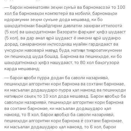
— барои номинатсияи зеҳни сунъӣ ва барномасозӣ то 100
хол ба барномаҳои компютерӣ ва мобилӣ, барномаҳои
идоракунии зеҳни сунъие дода мешавад, ки бо
шаҳодатномаи бақайдгирии давлатии захираи иттилоотӣ
(5 хол) ва шаҳодатномаи Вазорати фарҳанг ҳифз шудааст
(5 хол), ва дар амал ҷорӣ шудааст ё имкони ҷорӣ шуданро
дорад, самаранокии иқтисодиаш муайян гардидааст ва
унсурҳои навоварӣ мавҷуд буда, натиҷаи тиҷороатикунонии
он пешниҳод шуда бошад. Барнома ва пешниҳоде, ки бо
шаҳодатномаҳо ҳифз нашудааст, то 80 хол баҳогузорӣ
карда мешаванд;
— барои ҷавоби пурра додан ба саволи назариявӣ,
пешниҳоди алгоритми кори барнома ва сохтани барномае,
ки масъалаи додашударо пурра ҳал намояд ва пешниҳоди
натиҷаҳои саҳеҳ то 10 хол дода мешавад. Барои ҷавобҳо ба
саволҳои назариявӣ, пешниҳоди алгоритми кори барнома
ва сохтани барномае, ки масъалаи додашударо ҳал
намояд, то 8 хол, барои ҷавобҳо ба саволи назариявӣ,
пешниҳоди алгоритми кори барнома ё сохтани барномае,
ки масъалаи додашударо ҳал намояд, то 6 хол, барои