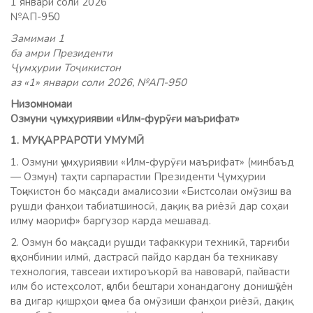
1 январи соли 2026
№АП-950
Замимаи 1
ба амри Президенти
Ҷумҳурии Тоҷикистон
аз «1» январи соли 2026, №АП-950
Низомномаи
Озмуни ҷумҳуриявии «Илм-фурӯғи маърифат»
1. МУҚАРРАРОТИ УМУМӢ
1. Озмуни ҷумҳуриявии «Илм-фурӯғи маърифат» (минбаъд
— Озмун) таҳти сарпарастии Президенти Ҷумҳурии
Тоҷикистон бо мақсади амалисозии «Бистсолаи омӯзиш ва
рушди фанҳои табиатшиносӣ, дақиқ ва риёзӣ дар соҳаи
илму маориф» баргузор карда мешавад.
2. Озмун бо мақсади рушди тафаккури техникӣ, тарғиби
ҷаҳонбинии илмӣ, дастрасӣ пайдо кардан ба техникаву
технология, тавсеаи ихтироъкорӣ ва навоварӣ, пайвасти
илм бо истеҳсолот, ҷалби бештари хонандагону донишҷӯён
ва дигар қишрҳои ҷомеа ба омӯзиши фанҳои риёзӣ, дақиқ