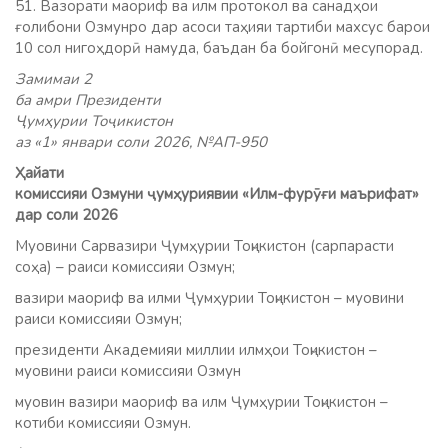
51. Вазорати маориф ва илм протокол ва санадҳои
ғолибони Озмунро дар асоси таҳияи тартиби махсус барои
10 сол нигоҳдорӣ намуда, баъдан ба бойгонӣ месупорад.
Замимаи 2
ба амри Президенти
Ҷумҳурии Тоҷикистон
аз «1» январи соли 2026, №АП-950
Ҳайати
комиссияи Озмуни ҷумҳуриявии «Илм-фурӯғи маърифат»
дар соли 2026
Муовини Сарвазири Ҷумҳурии Тоҷикистон (сарпарасти
соҳа) – раиси комиссияи Озмун;
вазири маориф ва илми Ҷумҳурии Тоҷикистон – муовини
раиси комиссияи Озмун;
президенти Академияи миллии илмҳои Тоҷикистон –
муовини раиси комиссияи Озмун
муовин вазири маориф ва илм Ҷумҳурии Тоҷикистон –
котиби комиссияи Озмун.