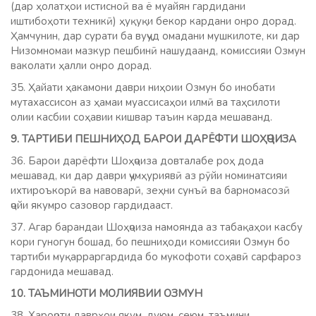
(дар ҳолатҳои истисноӣ ва ё муайян гардидани
иштибоҳоти техникӣ) ҳуқуқи бекор кардани онро дорад.
Ҳамчунин, дар сурати ба вуҷуд омадани мушкилоте, ки дар
Низомномаи мазкур пешбинӣ нашудаанд, комиссияи Озмун
ваколати ҳалли онро дорад.
35. Ҳайати ҳакамони даври ниҳоии Озмун бо инобати
мутахассисон аз ҳамаи муассисаҳои илмӣ ва таҳсилоти
олии касбии соҳавии кишвар таъин карда мешаванд.
9. ТАРТИБИ ПЕШНИҲОД БАРОИ ДАРЁФТИ ШОҲҶОИЗА
36. Барои дарёфти Шоҳҷоиза довталабе роҳ дода
мешавад, ки дар даври ҷумҳуриявӣ аз рӯйи номинатсияи
ихтироъкорӣ ва навоварӣ, зеҳни сунъӣ ва барномасозӣ
ҷойи якумро сазовор гардидааст.
37. Агар барандаи Шоҳҷоиза намоянда аз табақаҳои касбу
кори гуногун бошад, бо пешниҳоди комиссияи Озмун бо
тартиби муқарраргардида бо мукофоти соҳавӣ сарфароз
гардонида мешавад.
10. ТАЪМИНОТИ МОЛИЯВИИ ОЗМУН
38. Хароҷоти даврҳои якум, дуюм, сеюм, таъмини