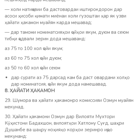
— холи натиҷавии ба дастовардаи иштирокдорон дар
асоси ҳисоби қимати миёнаи холи гузоштаи ҳар як узви
ҳайати ҳакамон муайян карда мешавад;
— дар тамоми номинатсияҳои ҷойҳои якум, дуюм ва сеюм
тибқи ҷадвали зерин дода мешаванд:
аз 75 то 100 хол ҷойи якум;
аз 60 то 75 хол ҷойи дуюм;
аз 50 то 60 хол ҷойи сеюм
дар сурати аз 75 дарсад кам ба даст овардани холҳо
дар номинатсия, ҷойи якум дода намешавад.
8. ҲАЙАТИ ҲАКАМОН
29. Шумора ва ҳайати ҳакамонро комиссияи Озмун муайян
мекунад.
30. Ҳайати ҳакамони Озмун дар Вилояти Мухтори
Кӯҳистони Бадахшон, вилоятҳои Хатлону Суғд, шаҳри
Душанбе ва шаҳру ноҳияҳо корҳои зеринро иҷро
мекунанд: