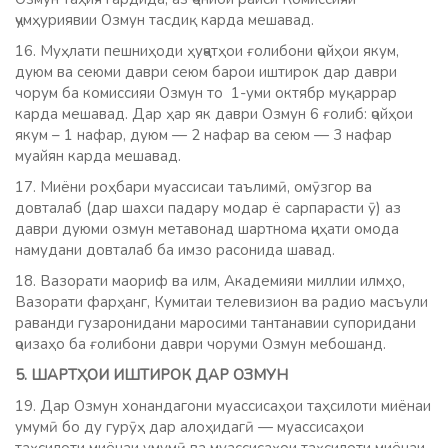
ҷумҳуриявии Озмун тасдиқ карда мешавад.
16. Муҳлати пешниҳоди ҳуҷҷатҳои ғолибони ҷойҳои якум,
дуюм ва сеюми даври сеюм барои иштирок дар даври
чорум ба комиссияи Озмун то 1-уми октябр муқаррар
карда мешавад. Дар ҳар як даври Озмун 6 ғолиб: ҷойҳои
якум – 1 нафар, дуюм — 2 нафар ва сеюм — 3 нафар
муайян карда мешавад.
17. Миёни роҳбари муассисаи таълимӣ, омӯзгор ва
довталаб (дар шахси падару модар ё сарпарасти ӯ) аз
даври дуюми озмун метавонад шартнома ҷиҳати омода
намудани довталаб ба имзо расонида шавад.
18. Вазорати маориф ва илм, Академияи миллии илмҳо,
Вазорати фарҳанг, Кумитаи телевизион ва радио масъули
раванди гузаронидани маросими тантанавии супоридани
ҷоизаҳо ба ғолибони даври чоруми Озмун мебошанд.
5. ШАРТҲОИ ИШТИРОК ДАР ОЗМУН
19. Дар Озмун хонандагони муассисаҳои таҳсилоти миёнаи
умумӣ бо ду гурӯҳ дар алоҳидагӣ — муассисаҳои
таҳсилоти миёнаи умумӣ ва муассисаҳои таҳсилоти миёнаи