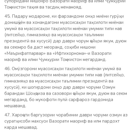
супоридани нишонро Вазорати маориф ва илми Ҷумҳурии
Тоҷикистон таҳия ва тасдиқ менамояд.
45. Падару модароне, ки фарзандони онҳо миёни гурӯҳи
донишҷӯён ва хонандагони муассисаҳои таҳсилоти миёнаи
умумӣ ва муассисаҳои таҳсилоти миёнаи умумии типи нав
(литсейҳо, гимназияҳо ва муассисаҳои таълимии
президентӣ ва хусусӣ) дар даври чорум ҷойҳои якум, дуюм
ва сеюмро ба даст меоранд, соҳиби нишони
«Маърифатпарвар» ва «Ифтихорнома»-и Вазорати
маориф ва илми Ҷумҳурии Тоҷикистон мегарданд.
46. Омӯзгорони муассисаҳои таҳсилоти миёнаи умумӣ ва
муассисаҳои таҳсилоти миёнаи умумии типи нав (литсейҳо,
гимназияҳо ва муассисаҳои таълимии президентӣ ва
хусусӣ), ки шогирдони онҳо дар даври чоруми Озмун
барандаи Шоҳҷоиза ва сазовори ҷойҳои якум, дуюм ва сеюм
мегарданд, бо мукофоти пулӣ сарфароз гардонида
мешаванд.
47. Хароҷоти баргузории чорабинии даври чоруми озмун аз
суратҳисоби махсуси Вазорати маориф ва илм пардохт
карда мешавад.