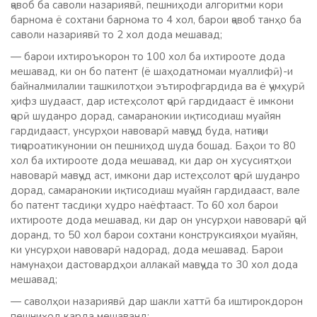
ҷавоб ба саволи назариявӣ, пешниҳоди алгоритми кори
барнома ё сохтани барнома то 4 хол, барои ҷавоб танҳо ба
саволи назариявӣ то 2 хол дода мешавад;
— барои ихтироъкорон то 100 хол ба ихтирооте дода
мешавад, ки он бо патент (ё шаҳодатномаи муаллифӣ)-и
байналмилалии ташкилотҳои эътирофгардида ва ё ҷумҳурӣ
ҳифз шудааст, дар истеҳсолот ҷорӣ гардидааст ё имкони
ҷорӣ шуданро дорад, самаранокии иқтисодиаш муайян
гардидааст, унсурҳои навоварӣ мавҷуд буда, натиҷаи
тиҷороатикунонии он пешниҳод шуда бошад. Баҳои то 80
хол ба ихтирооте дода мешавад, ки дар он хусусиятҳои
навоварӣ мавҷуд аст, имкони дар истеҳсолот ҷорӣ шуданро
дорад, самаранокии иқтисодиаш муайян гардидааст, вале
бо патент тасдиқи худро наёфтааст. То 60 хол барои
ихтирооте дода мешавад, ки дар он унсурҳои навоварӣ ҷой
доранд, то 50 хол барои сохтани конструксияҳои муайян,
ки унсурҳои навоварӣ надорад, дода мешавад. Барои
намунаҳои дастовардҳои аллакай мавҷуда то 30 хол дода
мешавад;
— саволҳои назариявӣ дар шакли хаттӣ ба иштирокдорон
пешниҳод карда мешаванд;