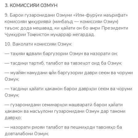
3. КОМИССИЯИ ОЗМУН
9. Барои гузаронидани Озмуни «Илм-фурӯғи маърифат»
комиссияи ҷумҳуриявӣ (минбаъд — комиссияи Озмун)
таъсис дода мешавад, ки ҳайати он бо амри Президенти
Ҷумҳурии Тоҷикистон муқаррар мегардад.
10. Ваколати комиссияи Озмун:
— таҳияи ҷадвали баргузории Озмун ва назорати он;
— тасдиқи тартиб, талабот ва тавзеҳот оид ба Озмун;
— муайян намудани ҷойи баргузории даври сеюм ва чоруми
Озмун;
— тасдиқи ҳайати ҳакамон барои даврҳои сеюм ва чоруми
Озмун;
— гузаронидани семинарҳои машваратӣ барои ҳайати
ҳакамон ва масъулони гузаронидани Озмун дар тамоми
даврҳо;
— назорати риояи талабот ва пешниҳоди тавсияҳо ба
довталабони Озмун;