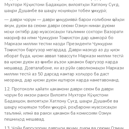
Мухтори Кӯҳистони Бадахшон, вилоятҳои Хатлону Суғд,
шаҳри Душанбе ва шаҳру ноҳияҳои тобеи ҷумҳурӣ;
— даври чорум — даври ҷумҳуриявӣ барои ғолибони ҷойҳои
якум, дуюм ва сеюми даври сеюми Озмун нимаи дуюми
моҳи октябр дар муассисаҳои таълимии сохтори Вазорати
маориф ва илми Ҷумҳурии Тоҷикистон дар ҳамкорӣ бо
Маркази миллии тестии назди Президенти Ҷумҳурии
Тоҷикистон баргузор мегардад. Даври мазкур аз ду қисм
иборат буда, қисми аввал тавассути Маркази миллии тестӣ
ва қисми дуюм аз ҷониби аъзои ҳакамон баргузор карда
мешавад. Довталабоне, ки аз рӯйи саволномаҳои Маркази
миллии тестӣ аз 50 дарсад камтар холҳоро ба даст
меоранд, дар қисми дуюм иштирок карда наметавонанд.
12. Протоколи ҳайати ҳакамони даври сеюм ба даври
чорум бо имзои раиси Вилояти Мухтори Кӯҳистони
Бадахшон, вилоятҳои Хатлону Суғд, шаҳри Душанбе ва
шаҳру ноҳияҳои тобеи ҷумҳурӣ, роҳбарони муассисаҳои
таълимӣ, илмӣ ва раиси ҳакамон ба комиссияи Озмун
пешниҳод мешавад.
13. Ҷойи баргузории даврҳои якуму дуюм ва сеюми Озмун