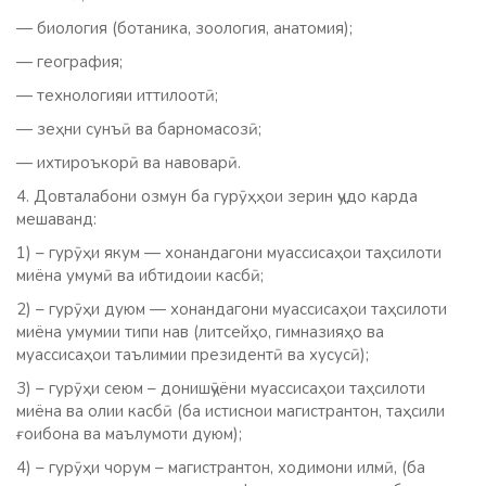
— биология (ботаника, зоология, анатомия);
— география;
— технологияи иттилоотӣ;
— зеҳни сунъӣ ва барномасозӣ;
— ихтироъкорӣ ва навоварӣ.
4. Довталабони озмун ба гурӯҳҳои зерин ҷудо карда
мешаванд:
1) – гурӯҳи якум — хонандагони муассисаҳои таҳсилоти
миёна умумӣ ва ибтидоии касбӣ;
2) – гурӯҳи дуюм — хонандагони муассисаҳои таҳсилоти
миёна умумии типи нав (литсейҳо, гимназияҳо ва
муассисаҳои таълимии президентӣ ва хусусӣ);
3) – гурӯҳи сеюм – донишҷӯёни муассисаҳои таҳсилоти
миёна ва олии касбӣ (ба истиснои магистрантон, таҳсили
ғоибона ва маълумоти дуюм);
4) – гурӯҳи чорум – магистрантон, ходимони илмӣ, (ба