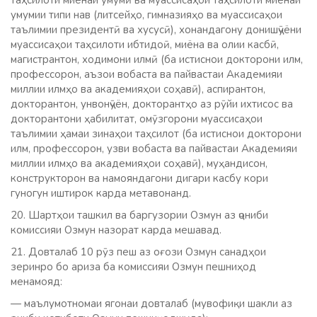
умумии типи нав (литсейҳо, гимназияҳо ва муассисаҳои
таълимии президентӣ ва хусусӣ), хонандагону донишҷӯёни
муассисаҳои таҳсилоти ибтидоӣ, миёна ва олии касбӣ,
магистрантон, ходимони илмӣ (ба истиснои докторони илм,
профессорон, аъзои вобаста ва пайвастаи Академияи
миллии илмҳо ва академияҳои соҳавӣ), аспирантон,
докторантон, унвонҷӯён, докторантҳо аз рӯйи ихтисос ва
докторантони ҳабилитат, омӯзгорони муассисаҳои
таълимии ҳамаи зинаҳои таҳсилот (ба истиснои докторони
илм, профессорон, узви вобаста ва пайвастаи Академияи
миллии илмҳо ва академияҳои соҳавӣ), муҳандисон,
конструкторон ва намояндагони дигари касбу кори
гуногун иштирок карда метавонанд.
20. Шартҳои ташкил ва баргузории Озмун аз ҷониби
комиссияи Озмун назорат карда мешавад.
21. Довталаб 10 рӯз пеш аз оғози Озмун санадҳои
зеринро бо ариза ба комиссияи Озмун пешниҳод
менамояд:
— маълумотномаи ягонаи довталаб (мувофиқи шакли аз