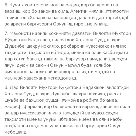
6. Кумитаҳои телевизион ва радио, кор бо ҷавонон ва
варзиш, кор бо занон ва оила, Агентии миллии иттилоотии
Тоҷикистон «Ховар» ва нашрияҳои давлатӣ дар тарғиб, ҷалб
ва ҷараёни баргузории Озмун иштирок мекунанд.
7. Мақомоти иҷроияи ҳокимияти давлатии Вилояти Мухтори
Кӯҳистони Бадахшон, вилоятҳои Хатлону Суғд, шаҳри
Душанбе, шаҳру ноҳияҳо, роҳбарони муассисаҳои илмию
таҳқиқотӣ, таҳсилоти ибтидоӣ, миёна ва олии касбӣ ҷиҳати
дар сатҳи баланд ташкил ва баргузор намудани даврҳои
якум, дуюм ва сеюми Озмун масъул буда, ғолибон,
омӯзгорон ва волидайни онҳоро аз ҷиҳати моддӣ ва
маънавӣ ҳавасманд мегардонанд.
8. Дар Вилояти Мухтори Кӯҳистони Бадахшон, вилоятҳои
Хатлону Суғд, шаҳри Душанбе, шаҳру ноҳияҳо, раёсат,
шуъба ва бахшҳои рушди иҷтимоӣ ва робита бо ҷомеа,
маориф, фарҳанг, кор бо ҷавонон ва варзиш, занон ва оила
ва дар муассисаҳои илмию таҳқиқотӣ ва муассисаҳои
таҳсилоти миёнаи умумӣ, ибтидоӣ, миёна ва олии касбӣ
роҳбарони онҳо масъули ташкил ва баргузории Озмун
мебошанд.