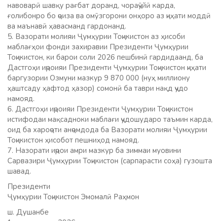
навоварӣ шавқу рағбат доранд, чораҷӯйӣ карда,
ғолибонро бо ҷоиза ва омӯзгорони онҳоро аз ҷиҳати моддӣ
ва маънавӣ ҳавасманд гардонанд.
5. Вазорати молияи Ҷумҳурии Тоҷикистон аз ҳисоби
маблағҳои фонди захиравии Президенти Ҷумҳурии
Тоҷикистон, ки барои соли 2026 пешбинӣ гардидаанд, ба
Дастгоҳи иҷроияи Президенти Ҷумҳурии Тоҷикистон ҷиҳати
баргузории Озмуни мазкур 9 870 000 (нуҳ миллиону
ҳаштсаду ҳафтод ҳазор) сомонӣ ба таври нақд ҷудо
намояд.
6. Дастгоҳи иҷроияи Президенти Ҷумҳурии Тоҷикистон
истифодаи мақсадноки маблағи ҷудошударо таъмин карда,
оид ба хароҷоти анҷомдода ба Вазорати молияи Ҷумҳурии
Тоҷикистон ҳисобот пешниҳод намояд.
7. Назорати иҷрои амри мазкур ба зиммаи муовини
Сарвазири Ҷумҳурии Тоҷикистон (сарпарасти соҳа) гузошта
шавад.
Президенти
Ҷумҳурии Тоҷикистон Эмомалӣ Раҳмон
ш. Душанбе