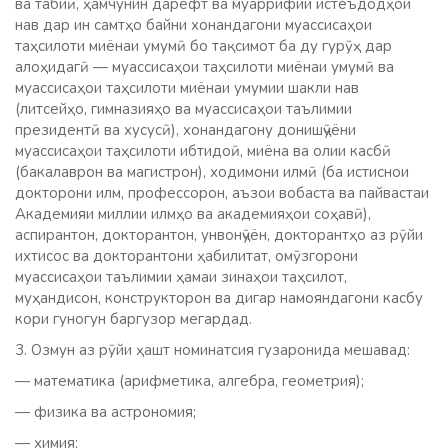
ва табиӣ, ҳамчунин дарёфт ва муаррифии истеъдодҳои
нав дар ин самтҳо байни хонандагони муассисаҳои
таҳсилоти миёнаи умумӣ бо тақсимот ба ду гурӯҳ дар
алоҳидагӣ — муассисаҳои таҳсилоти миёнаи умумӣ ва
муассисаҳои таҳсилоти миёнаи умумии шакли нав
(литсейҳо, гимназияҳо ва муассисаҳои таълимии
президентӣ ва хусусӣ), хонандагону донишҷӯёни
муассисаҳои таҳсилоти ибтидоӣ, миёна ва олии касбӣ
(бакалаврон ва магистрон), ходимони илмӣ (ба истиснои
докторони илм, профессорон, аъзои вобаста ва пайвастаи
Академияи миллии илмҳо ва академияҳои соҳавӣ),
аспирантон, докторантон, унвонҷӯён, докторантҳо аз рӯйи
ихтисос ва докторантони ҳабилитат, омӯзгорони
муассисаҳои таълимии ҳамаи зинаҳои таҳсилот,
муҳандисон, конструкторон ва дигар намояндагони касбу
кори гуногун баргузор мегардад.
3. Озмун аз рӯйи ҳашт номинатсия гузаронида мешавад:
— математика (арифметика, алгебра, геометрия);
— физика ва астрономия;
— химия;