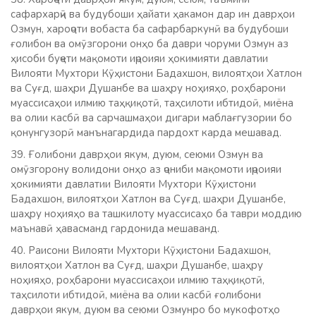
сафархарҷӣ ва будубоши ҳайати ҳакамон дар ин даврҳои
Озмун, хароҷоти вобаста ба сафарбаркунӣ ва будубоши
ғолибон ва омӯзгорони онҳо ба даври чоруми Озмун аз
ҳисоби буҷети мақомоти иҷроияи ҳокимияти давлатии
Вилояти Мухтори Кӯҳистони Бадахшон, вилоятҳои Хатлон
ва Суғд, шаҳри Душанбе ва шаҳру ноҳияҳо, роҳбарони
муассисаҳои илмию таҳқиқотӣ, таҳсилоти ибтидоӣ, миёна
ва олии касбӣ ва сарчашмаҳои дигари маблағгузории бо
қонунгузорӣ манънагардида пардохт карда мешавад.
39. Ғолибони даврҳои якум, дуюм, сеюми Озмун ва
омӯзгорону волидони онҳо аз ҷониби мақомоти иҷроияи
ҳокимияти давлатии Вилояти Мухтори Кӯҳистони
Бадахшон, вилоятҳои Хатлон ва Суғд, шаҳри Душанбе,
шаҳру ноҳияҳо ва ташкилоту муассисаҳо ба таври моддию
маънавӣ ҳавасманд гардонида мешаванд.
40. Раисони Вилояти Мухтори Кӯҳистони Бадахшон,
вилоятҳои Хатлон ва Суғд, шаҳри Душанбе, шаҳру
ноҳияҳо, роҳбарони муассисаҳои илмию таҳқиқотӣ,
таҳсилоти ибтидоӣ, миёна ва олии касбӣ ғолибони
даврҳои якум, дуюм ва сеюми Озмунро бо мукофотҳо