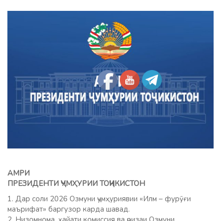
АМРИ
ПРЕЗИДЕНТИ ҶУМҲУРИИ ТОҶИКИСТОН
1. Дар соли 2026 Озмуни ҷумҳуриявии «Илм – фурӯғи
маърифат» баргузор карда шавад.
2. Низомнома, ҳайати комиссия ва ҷоизаи Озмуни