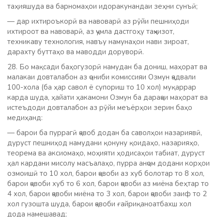
таҳияшуда ва барномаҳои идоракунандаи зеҳни сунъӣ;
— дар ихтироъкорӣ ва навоварӣ аз рӯйи пешниҳоди
ихтироот ва навоварӣ, аз ҷумла дастгоҳу таҷҳизот,
техникаву технология, навъу намунаҳои нави зироат,
дарахту буттаҳо ва маводди доруворӣ.
28. Бо мақсади баҳогузорӣ намудан ба дониш, маҳорат ва
малакаи довталабон аз ҷониби комиссияи Озмун ҷадвали
100-хола (ба ҳар савол ё супориш то 10 хол) муқаррар
карда шуда, ҳайати ҳакамони Озмун ба дараҷаи маҳорат ва
истеъдоди довталабон аз рӯйи меъёрҳои зерин баҳо
медиҳанд:
— барои ба пуррагӣ ҷавоб додан ба саволҳои назариявӣ,
дуруст пешниҳод намудани қонуну қоидаҳо, назарияҳо,
теорема ва аксиомаҳо, моҳияти ҳодисаҳои табиат, дуруст
ҳал кардани мисолу масъалаҳо, пурра анҷом додани корҳои
озмоишӣ то 10 хол, барои ҷавоби аз хуб болотар то 8 хол,
барои ҷавоби хуб то 6 хол, барои ҷавоби аз миёна беҳтар то
4 хол, барои ҷавоби миёна то 3 хол, барои ҷавоби заиф то 2
хол гузошта шуда, барои ҷавоби ғайриқаноатбахш хол
дода намешавад;