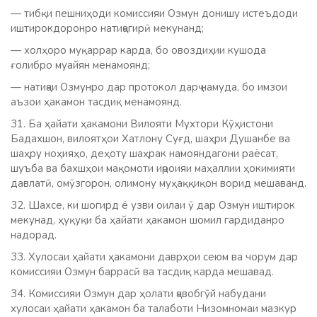
— тибқи пешниҳоди комиссияи Озмун донишу истеъдоди
иштирокдоронро натиҷагирӣ мекунанд;
— холҳоро муқаррар карда, бо овоздиҳии кушода
ғолибро муайян менамоянд;
— натиҷаи Озмунро дар протокол дарҷ намуда, бо имзои
аъзои ҳакамон тасдиқ менамоянд.
31. Ба ҳайати ҳакамони Вилояти Мухтори Кӯҳистони
Бадахшон, вилоятҳои Хатлону Суғд, шаҳри Душанбе ва
шаҳру ноҳияҳо, деҳоту шаҳрак намояндагони раёсат,
шуъба ва бахшҳои мақомоти иҷроияи маҳаллии ҳокимияти
давлатӣ, омӯзгорон, олимону муҳаққиқон ворид мешаванд.
32. Шахсе, ки шогирд ё узви оилаи ӯ дар Озмун иштирок
мекунад, ҳуқуқи ба ҳайати ҳакамон шомил гардиданро
надорад.
33. Хулосаи ҳайати ҳакамони даврҳои сеюм ва чорум дар
комиссияи Озмун баррасӣ ва тасдиқ карда мешавад.
34. Комиссияи Озмун дар ҳолати ҷавобгӯй набудани
хулосаи ҳайати ҳакамон ба талаботи Низомномаи мазкур