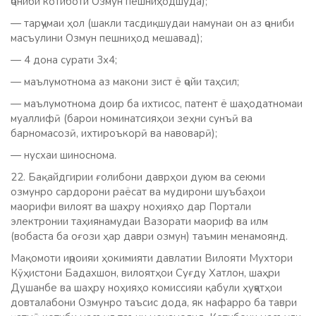
ҷониби котиботи Озмун пешниҳодшуда);
— тарҷумаи ҳол (шакли тасдиқшудаи намунаи он аз ҷониби
масъулини Озмун пешниҳод мешавад);
— 4 дона сурати 3х4;
— маълумотнома аз макони зист ё ҷойи таҳсил;
— маълумотнома доир ба ихтисос, патент ё шаҳодатномаи
муаллифӣ (барои номинатсияҳои зеҳни сунъӣ ва
барномасозӣ, ихтироъкорӣ ва навоварӣ);
— нусхаи шиноснома.
22. Бақайдгирии ғолибони даврҳои дуюм ва сеюми
озмунро сардорони раёсат ва мудирони шуъбаҳои
маорифи вилоят ва шаҳру ноҳияҳо дар Портали
электронии таҳиянамудаи Вазорати маориф ва илм
(вобаста ба оғози ҳар даври озмун) таъмин менамоянд.
Мақомоти иҷроияи ҳокимияти давлатии Вилояти Мухтори
Кӯҳистони Бадахшон, вилоятҳои Суғду Хатлон, шаҳри
Душанбе ва шаҳру ноҳияҳо комиссияи қабули ҳуҷҷатҳои
довталабони Озмунро таъсис дода, як нафарро ба таври