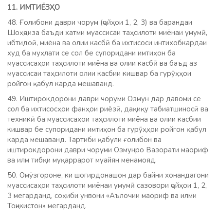
11. ИМТИЁЗҲО
48. Ғолибони даври чорум (ҷойҳои 1, 2, 3) ва барандаи
Шоҳҷоиза баъди хатми муассисаи таҳсилоти миёнаи умумӣ,
ибтидоӣ, миёна ва олии касбӣ ба ихтисоси интихобкардаи
худ ба муҳлати се сол бе супоридани имтиҳон ба
муассисаҳои таҳсилоти миёна ва олии касбӣ ва баъд аз
муассисаи таҳсилоти олии касбии кишвар ба гурӯҳҳои
ройгон қабул карда мешаванд.
49. Иштирокдорони даври чоруми Озмун дар давоми се
сол ба ихтисосҳои фанҳои риёзӣ, дақиқу табиатшиносӣ ва
техникӣ ба муассисаҳои таҳсилоти миёна ва олии касбии
кишвар бе супоридани имтиҳон ба гурӯҳҳои ройгон қабул
карда мешаванд. Тартиби қабули ғолибон ва
иштирокдорони даври чоруми Озмунро Вазорати маориф
ва илм тибқи муқаррарот муайян менамояд.
50. Омӯзгороне, ки шогирдонашон дар байни хонандагони
муассисаҳои таҳсилоти миёнаи умумӣ сазовори ҷойҳои 1, 2,
3 мегарданд, соҳиби унвони «Аълочии маориф ва илми
Тоҷикистон» мегарданд.