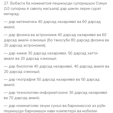
27. Вобаста ба номинатсия пешниҳоди супоришҳои Озмун
(10 супориш ё саволу масъала) дар шакли зерин сурат
мегирад:
— дар математика 40 дарсад назариявӣ ва 60 дарсад
амалӣ;
— дар физика ва астрономия 40 дарсад назариявӣ ва 60
дарсад амалӣ-озмоишӣ (бо таносуби 80 дарсад физика ва
20 дарсад астрономия);
— дар химия 30 дарсад назариявӣ, 50 дарсад хаттӣ-
амалӣ ва 20 дарсад озмоишӣ;
— дар биология 40 дарсад назариявӣ, 40 дарсад амалӣ ва
20 дарсад озмоишӣ;
— дар география 50 дарсад назариявӣ ва 50 дарсад
амалӣ;
— дар технологияи информатсионӣ 30 дарсад назариявӣ
ва 70 дарсад амалӣ;
— дар номинатсияи зеҳни сунъӣ ва барномасозӣ аз рӯйи
пешниҳоди барномаҳои нави компютерӣ ва мобилии