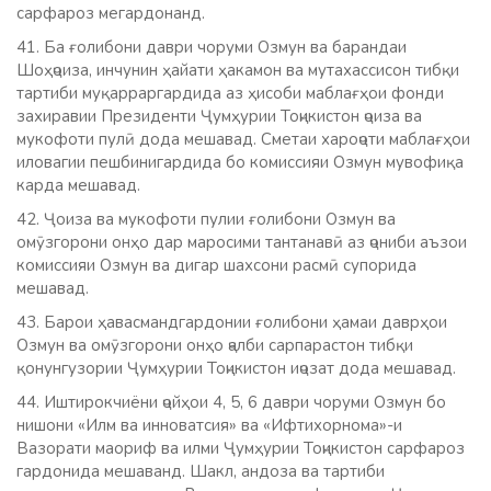
сарфароз мегардонанд.
41. Ба ғолибони даври чоруми Озмун ва барандаи
Шоҳҷоиза, инчунин ҳайати ҳакамон ва мутахассисон тибқи
тартиби муқарраргардида аз ҳисоби маблағҳои фонди
захиравии Президенти Ҷумҳурии Тоҷикистон ҷоиза ва
мукофоти пулӣ дода мешавад. Сметаи хароҷоти маблағҳои
иловагии пешбинигардида бо комиссияи Озмун мувофиқа
карда мешавад.
42. Ҷоиза ва мукофоти пулии ғолибони Озмун ва
омӯзгорони онҳо дар маросими тантанавӣ аз ҷониби аъзои
комиссияи Озмун ва дигар шахсони расмӣ супорида
мешавад.
43. Барои ҳавасмандгардонии ғолибони ҳамаи даврҳои
Озмун ва омӯзгорони онҳо ҷалби сарпарастон тибқи
қонунгузории Ҷумҳурии Тоҷикистон иҷозат дода мешавад.
44. Иштирокчиёни ҷойҳои 4, 5, 6 даври чоруми Озмун бо
нишони «Илм ва инноватсия» ва «Ифтихорнома»-и
Вазорати маориф ва илми Ҷумҳурии Тоҷикистон сарфароз
гардонида мешаванд. Шакл, андоза ва тартиби