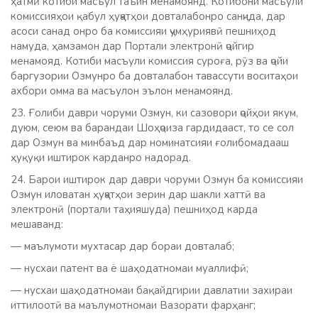
ҳатмӣ котиби масъул таъин менамоянд. Котибони масъули
комиссияҳои қабул ҳуҷҷатҳои довталабонро санҷида, дар
асоси санад онро ба комиссияи ҷумҳуриявӣ пешниҳод
намуда, ҳамзамон дар Портали электронӣ ҷойгир
менамояд. Котиби масъули комиссия суроға, рӯз ва ҷойи
баргузории Озмунро ба довталабон тавассути воситаҳои
ахбори омма ва масъулон эълон менамоянд.
23. Ғолиби даври чоруми Озмун, ки сазовори ҷойҳои якум,
дуюм, сеюм ва барандаи Шоҳҷоиза гардидааст, то се сол
дар Озмун ва минбаъд дар номинатсияи ғолибомадааш
ҳуқуқи иштирок карданро надорад.
24. Барои иштирок дар даври чоруми Озмун ба комиссияи
Озмун иловатан ҳуҷҷатҳои зерин дар шакли хаттӣ ва
электронӣ (портали таҳияшуда) пешниҳод карда
мешаванд:
— маълумоти мухтасар дар бораи довталаб;
— нусхаи патент ва ё шаҳодатномаи муаллифӣ;
— нусхаи шаҳодатномаи бақайдгирии давлатии захираи
иттилоотӣ ва маълумотномаи Вазорати фарҳанг;