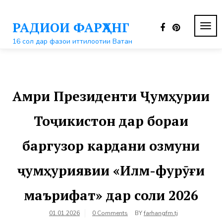
Перейти
к
РАДИОИ ФАРҲАНГ
контенту
ПЕР
НАВ
16 сол дар фазои иттилоотии Ватан
Амри Президенти Ҷумҳурии
Тоҷикистон дар бораи
баргузор кардани озмуни
ҷумҳуриявии «Илм-фурӯғи
маърифат» дар соли 2026
01.01.2026
0 Comments
BY
farhangfm.tj