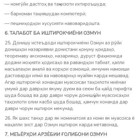
— номгӯйи дастгоҳ ва таҷҳизоти ихтироъшуда;
— барномаи таҳияшудаи компютерӣ;
— пешниҳодҳои хусусияти навоваридошта.
6. ТАЛАБОТ БА ИШТИРОКЧИЁНИ ОЗМУН
25. Донишу истеъдоди иштирокчиёни Озмун аз рӯйи
донишҳои назариявии донистани қонуну қоидаҳо,
теоремаву аксиомаҳо, назарияҳо, дуруст фаҳмонида
додани моҳияти ҳодисаҳо ва равандҳои табиат, ҳалли
масъалаҳои амалӣ ва корҳои озмоишӣ, инчунин намоиши
дастоварди илмӣ ва навовариҳо муайян карда мешавад.
Агар иштирокчӣ хонандаи муассисаи таҳсилоти миёнаи
умумӣ дар даврҳои якуму дуюм ва сеюм ба қайд гирифта
шуда бошад ва дар даври чорум донишҷӯйи муассисаҳои
таҳсилоти олии касбӣ шуда бошад, ҳамчун хонанда дар
даври чорум иштирок мекунад.
26. Як шахс танҳо дар як номинатсия аз номи як муассиса ё
маҳалли зист дар Озмун иштирок карда метавонад.
7. МЕЪЁРҲОИ АРЗЁБИИ ҒОЛИБОНИ ОЗМУН