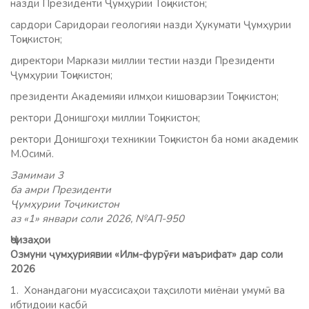
назди Президенти Ҷумҳурии Тоҷикистон;
сардори Саридораи геологияи назди Ҳукумати Ҷумҳурии
Тоҷикистон;
директори Маркази миллии тестии назди Президенти
Ҷумҳурии Тоҷикистон;
президенти Академияи илмҳои кишоварзии Тоҷикистон;
ректори Донишгоҳи миллии Тоҷикистон;
ректори Донишгоҳи техникии Тоҷикистон ба номи академик
М.Осимӣ.
Замимаи 3
ба амри Президенти
Ҷумҳурии Тоҷикистон
аз «1» январи соли 2026, №АП-950
Ҷоизаҳои
Озмуни ҷумҳуриявии «Илм-фурӯғи маърифат» дар соли
2026
1. Хонандагони муассисаҳои таҳсилоти миёнаи умумӣ ва
ибтидоии касбӣ