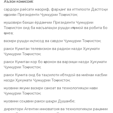
Аъзои комиссия:
сардори раёсати маориф, фарҳанг ва иттилооти Дастгоҳи
иҷроияи Президенти Ҷумҳурии Тоҷикистон;
мушовири бахши ёрдамчии Президенти Ҷумҳурии
Тоҷикистон оид ба масъалаҳои рушди иҷтимоӣ ва робита бо
ҷомеа;
вазири рушди иқтисод ва савдои Ҷумҳурии Тоҷикистон;
раиси Кумитаи телевизион ва радиои назди Ҳукумати
Ҷумҳурии Тоҷикистон;
раиси Кумитаи кор бо ҷавонон ва варзиши назди Ҳукумати
Ҷумҳурии Тоҷикистон;
раиси Кумита оид ба таҳсилоти ибтидоӣ ва миёнаи касбии
назди Ҳукумати Ҷумҳурии Тоҷикистон;
муовини якуми вазири саноат ва технологияҳои нави
Ҷумҳурии Тоҷикистон;
муовини соҳавии раиси шаҳри Душанбе;
директори Агентии инноватсия ва технологияҳои рақамии