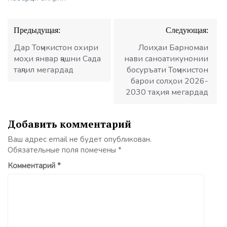
Навигация
Предыдущая:
Следующая:
по
записям
Дар Тоҷикистон охири
Лоиҳаи Барномаи
моҳи январ ҷашни Сада
нави саноатикунонии
таҷлил мегардад
босуръати Тоҷикистон
барои солҳои 2026-
2030 таҳия мегардад
Добавить комментарий
Ваш адрес email не будет опубликован.
Обязательные поля помечены
*
Комментарий
*