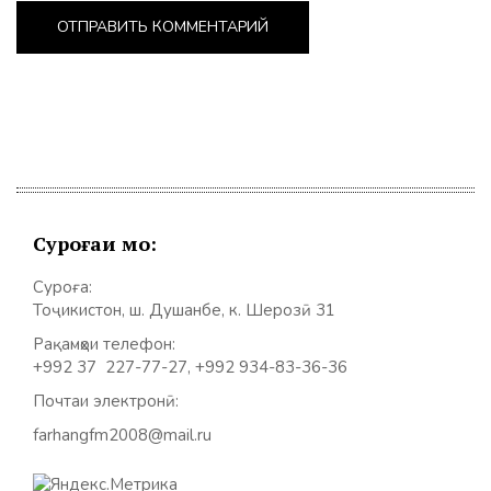
Суроғаи мо:
Суроға:
Тоҷикистон, ш. Душанбе, к. Шерозӣ 31
Рақамҳои телефон:
+992 37 227-77-27, +992 934-83-36-36
Почтаи электронӣ:
farhangfm2008@mail.ru