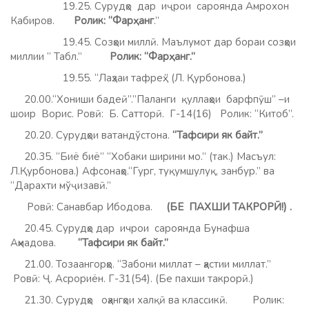
19.25. Сурудҳо дар иҷрои сароянда Амрохон
Кабиров.
Ролик: “Фарҳанг
.”
19.45. Созҳои миллӣ. Маълумот дар бораи созҳои
миллии “ Табл.”
Ролик: “Фарҳанг.”
19.55. “Лаҳзаи тафреҳ.” (Л. Қурбонова.)
20.00.“Хониши бадеӣ”.”Паланги қуллаҳои барфпӯш” –и
шоир Ворис. Ровӣ: Б. Сатторӣ. Г-14(16) Ролик: “Китоб”.
20.20. Сурудҳои ватандўстона.
“Тафсири як байт.”
20.35. “Биё биё” “Хобаки ширини мо.” (так.) Масъул:
Л.Қурбонова.) Афсонаҳо.“Гург, туқумшулуқ, занбур.” ва
“Дарахти мўҷизавӣ.”
Ровӣ: Санавбар Ибодова.
(БЕ ПАХШИ ТАКРОРӢ!)
.
20.45. Сурудҳо дар ичрои сароянда Бунафша
Аҳмадова.
“Тафсири як байт.”
21.00. Тозаангорҳо. “Забони миллат – ҳастии миллат.”
Ровӣ: Ҷ. Асрориён. Г-31(54). (Бе пахши такрорӣ.)
21.30. Сурудҳо оҳангҳои халқӣ ва классикӣ. Ролик: