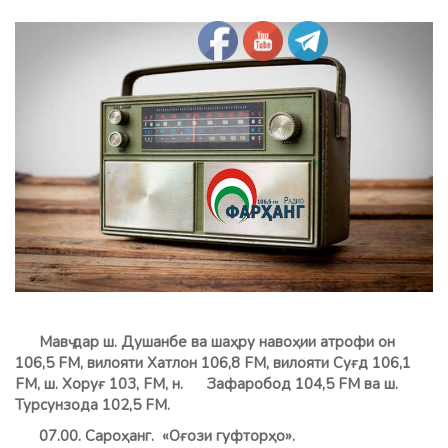
Мавҷ дар ш. Душанбе ва шаҳру навоҳии атрофи он
106,5 FM, вилояти Хатлон 106,8 FМ, вилояти Суғд 106,1
FM, ш. Хоруғ 103, FM, н. Зафаробод 104,5 FM ва ш.
Турсунзода 102,5 FM.
07.00. Сароҳанг. «Оғози гуфторҳо».