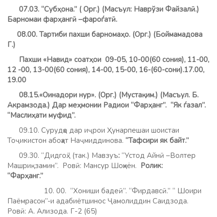
07.03. “Субҳона.” ( Орг.) (Масъул: Наврўзи Файзалӣ.)
Барномаи фарҳангӣ –фароѓатӣ.
08.00. Тартиби пахши барномаҳо. (Орг.) (Боймамадова
Г.)
Пахши «Навид» соатҳои 09-05, 10-00(60 сония), 11-00,
12 -00, 13-00(60 сония), 14-00, 15-00, 16-(60-сони).17.00,
19.00
08.15.«Оинадори нур». (Орг.) (Мустақим.) (Масъул. Б.
Акрамзода.) Дар меҳмонии Радиои “Фарҳанг”. “Як ѓазал”.
“Маслиҳати муфид”.
09.10. Сурудҳо дар иҷрои Ҳунарпешаи шоистаи
Тоҷикистон абоҳат Наҷмиддинова.
“Тафсири як байт.”
09.30. “Дидгоҳ.” (так.) Мавзуъ
:
“Устод Айнӣ –Волтер
Машриқзамин”. Ровӣ: Мансур Шоҳиён.
Ролик:
“Фарҳанг.”
10. 00.
“Хониши бадеӣ”. “Фирдавсӣ.” “ Шоири
Паёмрасон”-и адабиётшинос Ҷамолиддин Саидзода.
Ровӣ: А. Ализода. Г-2 (65)