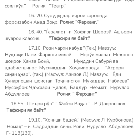
соҳил кўл.” Ролик: “Театр.”
16. 20. Сурудҳо дар иҷрои сароянда
форсизабон Аҳмад Зоҳир.
Ролик: “Фарҳанг.”
16. 40. “Ѓазалиёт”-и Ҳофизи Шерозӣ. Ашъори
шуарои классик.
“Тафсири як байт.”
17.10. Рози чархи кабуд.”(Так.) Мавзуъ:
Нуқтаҳои Паём. Фарҳанги миллӣ — Нерўи миллат. Меҳмонон
шоирон Ҳамза Боқӣ, Муҳиддин Сабурӣ ва
адабиётшинос Муслиҳиддин Хоҷамирзода. “Асрори
саҳнаи ҳунар”. (так.) (Масъул: Азизов Л.) Мавзуъ: “Ёди
Ҳунарпешаи шоистаи Тоҷикистон Муқаддас Набиева”
Мусоҳибон: Ҷаъфари Ҷалол, Баҳодур Неъмат, Нурулло
Абдуллоев.
Ролик: “ Фарҳанг.”
18.55. Шеъри рўз”. “ Файзи Ваҳдат.” –Р. Давроншоҳ.
“Т
афсири як байт.”
19.10
. “
Хониши бадеӣ.” (Масъул: Л. Қурбонова.)
“Номаҳо” – и Садриддин Айнӣ. Ровӣ: Нурулло Абдуллоев.
Г- 113(130).