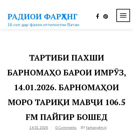
Перейти
к
РАДИОИ ФАРҲАНГ
контенту
ПЕР
НАВ
16 сол дар фазои иттилоотии Ватан
ТАРТИБИ ПАХШИ
БАРНОМАҲО БАРОИ ИМРӮЗ,
14.01.2026. БАРНОМАҲОИ
МОРО ТАРИҚИ МАВҶИ 106.5
FM ПАЙГИР БОШЕД
14.01.2026
0 Comments
BY
farhangfm.tj