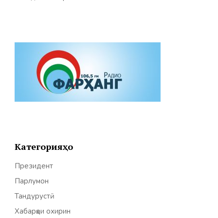
Категорияҳо
Президент
Парлумон
Тандурустӣ
Хабарҳои охирин