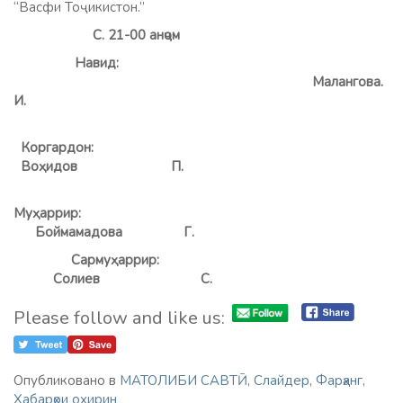
“Васфи Тоҷикистон.”
С. 21-00 анҷом
Навид:
Малангов
И.
Коргардон:
Воҳидов П.
Муҳаррир:
Боймамадова
Г.
Сармуҳаррир:
Солиев
С.
Please follow and like us:
Опубликовано в
МАТОЛИБИ САВТӢ
,
Слайдер
,
Фарҳанг
,
Хабарҳои охирин