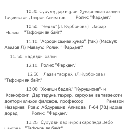
10.30. Сурудҳо дар иҷрои Ҳунарпешаи халқии
Тоҷикистон Даврон Алиматов.
Ролик: “Фарҳанг.”
10.50. “Чеҳраҳо”.(Л. Қурбонова.) Зафар
Нозим.
“Тафсири як байт.”
11.10.
“Асрори саҳнаи ҳунар”. (так.) (Масъул:
Азизов Л.) Мавзуъ: Ролик: “ Фарҳанг.”
11. 50. Бадеҳаҳои халқӣ.
12.10.
Ролик: “Фарҳанг.”
12.50. “Лаҳзаи тафреҳ.” (Л.Қурбонова.)
”Тафсири як байт.”
13.00. “Хониши бадеӣ.” “Курушнома”- и
Ксенофонт. Дар тарҷума, таҳрир, сарсухан ва тавзеҳоти
доктори илмҳои фалсафа, профессор Рамазон
Назариев. Ровӣ: Абдурашид Ализода. Г-64 (78.) идома
дорад Ролик: “Фарҳанг.”
13.25
. С
урудҳои дар иҷрои сароянда Зебо
Сангова.
“Тафсири як байт.”