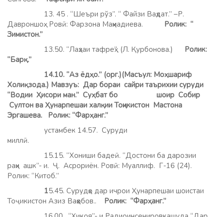
13. 45 . “Шеъри рўз”. “ Файзи Ваҳдат.” –Р.
Давроншоҳ. Ровӣ: Фарзона Маҳмадиева.
Ролик:
“
Зимистон.”
13.50. “Лаҳзаи тафреҳ”. (Л. Қурбонова.)
Ролик:
“Барқ.”
14.10. “Аз ёдҳо.” (орг.)(Масъул: Моҳшариф
Холиқзода.) Мавзуъ: Дар бораи сайри таърихии суруди
“Водии Ҳисори ман.” Суҳбат бо шоир Собир
Султон ва Ҳунарпешаи халқии Тоҷикистон Мастона
Эргашева. Ролик: “Фарҳанг.”
устамбек 14.57. Суруди
миллӣ.
15.15. “Хониши бадеӣ. “Достони ба дарозии
раҳи ашк”- и. Ҷ. Асрориён. Ровӣ: Муаллиф. Г-16 (24).
Ролик: “Китоб.”
1
5.45. Сурудҳо дар ичрои Ҳунарпешаи шоистаи
Тоҷикистон Азиз Ваҳҳобов..
Ролик: “Фарҳанг.”
16.00. “Ҳикоя”- и Радиоинсенировкашуда “Дар