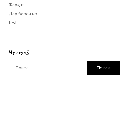
Фарҳанг
Дар бораи мо
test
Ҷустуҷӯ
Найти: