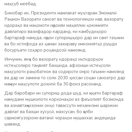
маҳсуб меёбад.
Бинобар ин, Президенти мамлакат муҳтарам Эмомалӣ
Раҳмон Вазорати саноат ва технологияҳои нав, вазорату
идораҳо ва мақомоти иҷроияи маҳаллии ҳокимияти
давлатиро вазифадор карданд, ки камбудиҳоро
бартараф намуда, иҷрои супоришҳоро дар ин самт таъмин
ва бо истифода аз ҳамаи захираву имкониятҳо рушди
босуръати соҳаро роҳандозӣ намоянд.
Инчунин, якҷо бо вазорату идораҳо иқтидорҳои
истеҳсолиро тақвият бахшида, афзоиши истеҳсоли
маҳсулоти рақобатнок ва содироти онро таъмин намоянд
ва дар ин замина то соли 2030 ҳиссаи соҳаи саноатро дар
маҷмуи маҳсулоти дохилӣ ба 30 фоиз расонанд.
Дар баробари ин супориш дода шуд, ки ҷиҳати бартараф
намудани мушкилоти корхонаҳои аз фаъолият бозмонда
ва азнавтаҷҳизонии онҳо тавассути механизми шарикии
давлат ва бахши хусусӣ, махсусан, бо ҷалби
сармоягузорони ватанӣ чораҳои мушаххас андешида
шаванд.