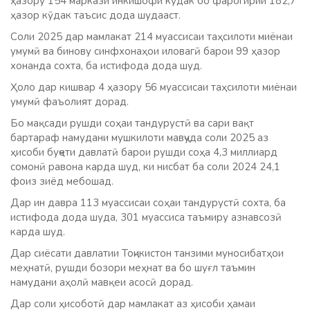
ҳазору 154 маркази инкишофи кӯдак бо фарогирии 182,7
ҳазор кӯдак таъсис дода шудааст.
Соли 2025 дар мамлакат 214 муассисаи таҳсилоти миёнаи
умумӣ ва бинову синфхонаҳои иловагӣ барои 99 ҳазор
хонанда сохта, ба истифода дода шуд.
Ҳоло дар кишвар 4 ҳазору 56 муассисаи таҳсилоти миёнаи
умумӣ фаъолият дорад.
Бо мақсади рушди соҳаи тандурустӣ ва сари вақт
бартараф намудани мушкилоти мавҷуда соли 2025 аз
ҳисоби буҷети давлатӣ барои рушди соҳа 4,3 миллиард
сомонӣ равона карда шуд, ки нисбат ба соли 2024 24,1
фоиз зиёд мебошад.
Дар ин давра 113 муассисаи соҳаи тандурустӣ сохта, ба
истифода дода шуда, 301 муассиса таъмиру азнавсозӣ
карда шуд.
Дар сиёсати давлатии Тоҷикистон танзими муносибатҳои
меҳнатӣ, рушди бозори меҳнат ва бо шуғл таъмин
намудани аҳолӣ мавқеи асосӣ дорад.
Дар соли ҳисоботӣ дар мамлакат аз ҳисоби ҳамаи