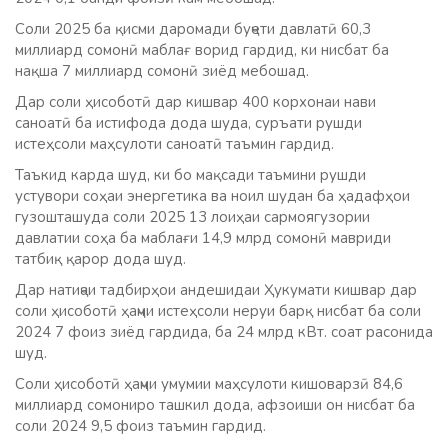
Соли 2025 ба қисми даромади буҷети давлатӣ 60,3
миллиард сомонӣ маблағ ворид гардид, ки нисбат ба
нақша 7 миллиард сомонӣ зиёд мебошад.
Дар соли ҳисоботӣ дар кишвар 400 корхонаи нави
саноатӣ ба истифода дода шуда, суръати рушди
истеҳсоли маҳсулоти саноатӣ таъмин гардид.
Таъкид карда шуд, ки бо мақсади таъмини рушди
устувори соҳаи энергетика ва ноил шудан ба ҳадафҳои
гузошташуда соли 2025 13 лоиҳаи сармоягузории
давлатии соҳа ба маблағи 14,9 млрд сомонӣ мавриди
татбиқ қарор дода шуд.
Дар натиҷаи тадбирҳои андешидаи Ҳукумати кишвар дар
соли ҳисоботӣ ҳаҷми истеҳсоли неруи барқ нисбат ба соли
2024 7 фоиз зиёд гардида, ба 24 млрд кВт. соат расонида
шуд.
Соли ҳисоботӣ ҳаҷми умумии маҳсулоти кишоварзӣ 84,6
миллиард сомониро ташкил дода, афзоиши он нисбат ба
соли 2024 9,5 фоиз таъмин гардид.