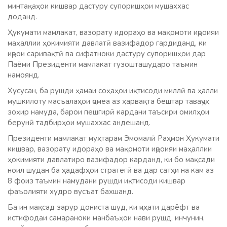
минтақаҳои кишвар дастуру супоришҳои мушаххас
доданд.
Ҳукумати мамлакат, вазорату идораҳо ва мақомоти иҷроияи
маҳаллии ҳокимияти давлатӣ вазифадор гардиданд, ки
иҷрои саривақтӣ ва сифатноки дастуру супоришҳои дар
Паёми Президенти мамлакат гузошташударо таъмин
намоянд.
Хусусан, ба рушди ҳамаи соҳаҳои иқтисоди миллӣ ва ҳалли
мушкилоту масъалаҳои ҷомеа аз ҳарвақта бештар таваҷҷуҳ
зоҳир намуда, барои пешгирӣ кардани таъсири омилҳои
берунӣ тадбирҳои мушаххас андешанд.
Президенти мамлакат муҳтарам Эмомалӣ Раҳмон Ҳукумати
кишвар, вазорату идораҳо ва мақомоти иҷроияи маҳаллии
ҳокимияти давлатиро вазифадор карданд, ки бо мақсади
ноил шудан ба ҳадафҳои стратегӣ ва дар сатҳи на кам аз
8 фоиз таъмин намудани рушди иқтисоди кишвар
фаъолияти худро вусъат бахшанд.
Ба ин мақсад зарур дониста шуд, ки ҷиҳати дарёфт ва
истифодаи самараноки манбаъҳои нави рушд, инчунин,