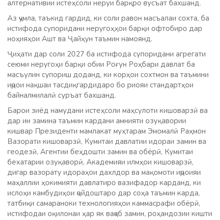
алтернативии истеҳсоли неруи барқро вусъат бахшанд.
Аз ҷумла, таъкид гардид, ки соли равон масъалаи сохта, ба
истифода супоридани неругоҳҳои барқи офтобиро дар
ноҳияҳои Ашт ва Ҷайҳун таъмин намоянд.
Ҷиҳати дар соли 2027 ба истифода супоридани агрегати
сеюми неругоҳи барқи обии Роғун Роҳбари давлат ба
масъулин супориш доданд, ки корҳои сохтмон ва таъмини
иҷрои нақшаи тасдиқгардидаро бо риояи стандартҳои
байналмилалӣ суръат бахшанд.
Барои зиёд намудани истеҳсоли маҳсулоти кишоварзӣ ва
дар ин замина таъмин кардани амнияти озуқавории
кишвар Президенти мамлакат муҳтарам Эмомалӣ Раҳмон
Вазорати кишоварзӣ, Кумитаи давлатии идораи замин ва
геодезӣ, Агентии беҳдошти замин ва обёрӣ, Кумитаи
бехатарии озуқаворӣ, Академияи илмҳои кишоварзӣ,
дигар вазорату идораҳои дахлдор ва мақомоти иҷроияи
маҳаллии ҳокимияти давлатиро вазифадор карданд, ки
ислоҳи камбудиҳои ҷойдоштаро дар соҳа таъмин карда,
татбиқи самараноки технологияҳои каммасрафи обёрӣ,
истифодаи оқилонаи ҳар як ваҷаб замин, роҳандозии кишти