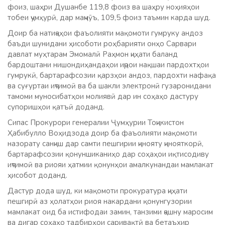
фоиз, шаҳри Душанбе 119,8 фоиз ва шаҳру ноҳияҳои
тобеи ҷумҳурӣ, дар маҷмӯъ, 109,5 фоиз таъмин карда шуд.
Доир ба натиҷаҳои фаъолияти мақомоти гумруку андоз
баъди шунидани ҳисоботи роҳбарияти онҳо Сарвари
давлат муҳтарам Эмомалӣ Раҳмон ҷиҳати баланд
бардоштани нишондиҳандаҳои иҷрои нақшаи пардохтҳои
гумрукӣ, бартарафсозии қарзҳои андоз, пардохти нафақа
ва суғуртаи иҷтимоӣ ва ба шакли электронӣ гузаронидани
тамоми муносибатҳои молиявӣ дар ин соҳаҳо дастуру
супоришҳои қатъӣ доданд.
Сипас Прокурори генералии Ҷумҳурии Тоҷикистон
Ҳабибулло Воҳидзода доир ба фаъолияти мақомоти
назорату санҷиш дар самти пешгирии ҷинояту ҷинояткорӣ,
бартарафсозии қонуншиканиҳо дар соҳаҳои иқтисодиву
иҷтимоӣ ва риояи ҳатмии қонунҳои амалкунандаи мамлакат
ҳисобот доданд.
Дастур дода шуд, ки мақомоти прокуратура ҷиҳати
пешгирӣ аз ҳолатҳои риоя накардани қонунгузории
мамлакат оид ба истифодаи замин, танзими ҷашну маросим
ва дигар соҳаҳо тадбирҳои саривақтӣ ва бетаъхир