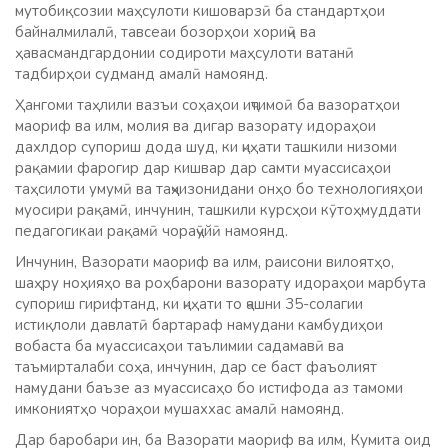
мутобиқсозии маҳсулоти кишоварзӣ ба стандартҳои
байналмилалӣ, тавсеаи бозорҳои хориҷӣ ва
ҳавасмандгардонии содироти маҳсулоти ватанӣ
тадбирҳои судманд амалӣ намоянд.
Ҳангоми таҳлили вазъи соҳаҳои иҷтимоӣ ба вазоратҳои
маориф ва илм, молия ва дигар вазорату идораҳои
дахлдор супориш дода шуд, ки ҷиҳати ташкили низоми
рақамии фарогир дар кишвар дар самти муассисаҳои
таҳсилоти умумӣ ва таҷҳизонидани онҳо бо технологияҳои
муосири рақамӣ, инчунин, ташкили курсҳои кӯтоҳмуддати
педагогикаи рақамӣ чораҷӯйӣ намоянд.
Инчунин, Вазорати маориф ва илм, раисони вилоятҳо,
шаҳру ноҳияҳо ва роҳбарони вазорату идораҳои марбута
супориш гирифтанд, ки ҷиҳати то ҷашни 35-солагии
истиқлоли давлатӣ бартараф намудани камбудиҳои
вобаста ба муассисаҳои таълимии садамавӣ ва
таъмирталаби соҳа, инчунин, дар се баст фаъолият
намудани баъзе аз муассисаҳо бо истифода аз тамоми
имкониятҳо чораҳои мушаххас амалӣ намоянд.
Дар баробари ин, ба Вазорати маориф ва илм, Кумита оид