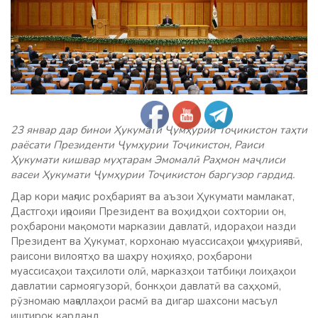
23 январ дар бинои Ҳукумати Ҷумҳурии Тоҷикистон таҳти
раёсати Президенти Ҷумҳурии Тоҷикистон, Раиси
Ҳукумати кишвар муҳтарам Эмомалӣ Раҳмон маҷлиси
васеи Ҳукумати Ҷумҳурии Тоҷикистон баргузор гардид.
Дар кори маҷлис роҳбарият ва аъзои Ҳукумати мамлакат,
Дастгоҳи иҷроияи Президент ва воҳидҳои сохтории он,
роҳбарони мақомоти марказии давлатӣ, идораҳои назди
Президент ва Ҳукумат, корхонаю муассисаҳои ҷумҳуриявӣ,
раисони вилоятҳо ва шаҳру ноҳияҳо, роҳбарони
муассисаҳои таҳсилоти олӣ, марказҳои татбиқи лоиҳаҳои
давлатии сармоягузорӣ, бонкҳои давлатӣ ва саҳҳомӣ,
рӯзномаю маҷаллаҳои расмӣ ва дигар шахсони масъул
иштирок карданд.