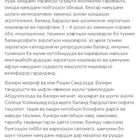
хушк омадани тирамоҳи гузашта яхобмонии саривақтӣ,
омода намудани пойгоҳҳои обкашӣ, беҳтар намудани
ҳолати мелиоративии заминҳо, риояи қоидаҳои
агротехникӣ, баланд бардоштани ҳосилнокии зироатҳои
кишоварзӣ ва гирифтани 3 – 4 ҳосил аз заминҳои корами
обӣ, ниҳолшинонӣ, таъмини хоҷагиҳои кишоварзӣ бо тухмии
баландсифати зироатҳои кишоварзӣ, аз ҷумла тухмии
зироатҳои ғалладонагии репродуксияи баланд, инчунин,
тухмиҳои ба иқлим мутобиқшуда ва парвариши навъҳои
минтақабобгардидаи зироатҳои кишоварзӣ ва ҳамчунин
афзун намудани содироти маҳсулоти кишоварзӣ
вазифадор гардиданд.
Вазири маориф ва илм Раҳим Саидзода, Вазири
тандурустӣ ва ҳифзи иҷтимоии аҳолӣ Ҷамолиддин
Абдуллозода ва Вазири меҳнат, муҳоҷират ва шуғли аҳолӣ
Солеҳа Холмаҳмадзода ҷиҳати баланд бардоштани сифати
таҳсилот, таҳия ва нашри китобҳои босифати дарсӣ ва
маводи таълимӣ, бунёди мактабҳои наву замонавӣ,
тарғибу ташвиқи тарзи ҳаёти солим, бунёду навсозии
бунгоҳҳои тиббӣ ва марказҳои саломатӣ, ҳамчунин бо
шуғл таъмин намудани мардум дар маҳалҳо ва рушди