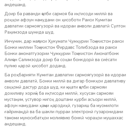
андешанд.
Доир ба раванди ҷалби сармоя ба иқтисоди миллӣ ва
роҳҳои афзун намудани он ҳисоботи Раиси Кумитаи
давлатии сармоягузорӣ ва идораи амволи давлатӣ Султон
Раҳимзода шунида шуд.
Инчунин, дар маҷлиси Ҳукумати Ҷумҳурии Тоҷикистон раиси
Бонки миллии Тоҷикистон Фирдавс Толибзода ва раиси
Бонки амонатгузории Ҷумҳурии Тоҷикистон Амонатбонк
Алиҷон Салимзода доир ба соҳаи бонкдорӣ ва сиёсати
пулию қарзӣ ҳисобот доданд.
Ба роҳбарияти Кумитаи давлатии сармоягузорӣ ва идораи
амволи давлатӣ, Бонки миллӣ ва дигар бонкҳои давлативу
саҳҳомӣ дастур дода шуд, ки ҷиҳати ҷалби сармояи
дохиливу хориҷӣ ба иқтисоди миллӣ, хусусан сармояи
мустақим, устувор нигоҳ доштани қурби асъори миллӣ,
афзун намудани ҳаҷми қарздиҳӣ, гузариш ба муомилоти
ғайринақдӣ ва ба шакли пурраи электронӣ гузаронидани
тамоми муносибатҳои молиявию бонкӣ чораҳои мушаххас
андешанд.