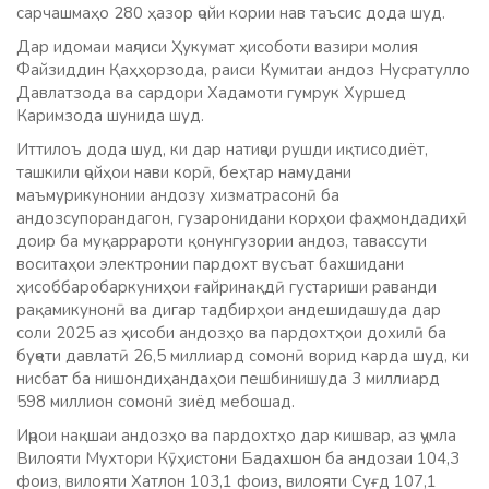
сарчашмаҳо 280 ҳазор ҷойи кории нав таъсис дода шуд.
Дар идомаи маҷлиси Ҳукумат ҳисоботи вазири молия
Файзиддин Қаҳҳорзода, раиси Кумитаи андоз Нусратулло
Давлатзода ва сардори Хадамоти гумрук Хуршед
Каримзода шунида шуд.
Иттилоъ дода шуд, ки дар натиҷаи рушди иқтисодиёт,
ташкили ҷойҳои нави корӣ, беҳтар намудани
маъмурикунонии андозу хизматрасонӣ ба
андозсупорандагон, гузаронидани корҳои фаҳмондадиҳӣ
доир ба муқаррароти қонунгузории андоз, тавассути
воситаҳои электронии пардохт вусъат бахшидани
ҳисоббаробаркуниҳои ғайринақдӣ густариши раванди
рақамикунонӣ ва дигар тадбирҳои андешидашуда дар
соли 2025 аз ҳисоби андозҳо ва пардохтҳои дохилӣ ба
буҷети давлатӣ 26,5 миллиард сомонӣ ворид карда шуд, ки
нисбат ба нишондиҳандаҳои пешбинишуда 3 миллиард
598 миллион сомонӣ зиёд мебошад.
Иҷрои нақшаи андозҳо ва пардохтҳо дар кишвар, аз ҷумла
Вилояти Мухтори Кӯҳистони Бадахшон ба андозаи 104,3
фоиз, вилояти Хатлон 103,1 фоиз, вилояти Суғд 107,1