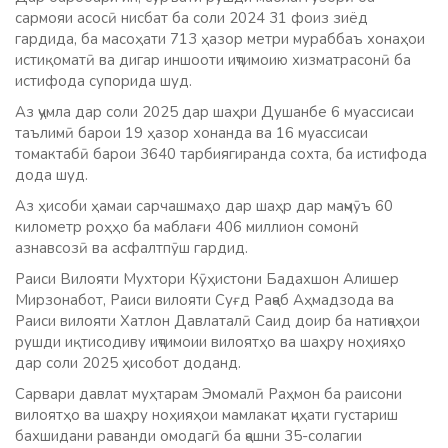
сармояи асосӣ нисбат ба соли 2024 31 фоиз зиёд
гардида, ба масоҳати 713 ҳазор метри мураббаъ хонаҳои
истиқоматӣ ва дигар иншооти иҷтимоию хизматрасонӣ ба
истифода супорида шуд.
Аз ҷумла дар соли 2025 дар шаҳри Душанбе 6 муассисаи
таълимӣ барои 19 ҳазор хонанда ва 16 муассисаи
томактабӣ барои 3640 тарбиягиранда сохта, ба истифода
дода шуд.
Аз ҳисоби ҳамаи сарчашмаҳо дар шаҳр дар маҷмӯъ 60
километр роҳҳо ба маблағи 406 миллион сомонӣ
азнавсозӣ ва асфалтпӯш гардид.
Раиси Вилояти Мухтори Кӯҳистони Бадахшон Алишер
Мирзонабот, Раиси вилояти Суғд Раҷаб Аҳмадзода ва
Раиси вилояти Хатлон Давлаталӣ Саид доир ба натиҷаҳои
рушди иқтисодиву иҷтимоии вилоятҳо ва шаҳру ноҳияҳо
дар соли 2025 ҳисобот доданд.
Сарвари давлат муҳтарам Эмомалӣ Раҳмон ба раисони
вилоятҳо ва шаҳру ноҳияҳои мамлакат ҷиҳати густариш
бахшидани раванди омодагӣ ба ҷашни 35-солагии