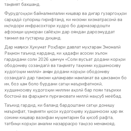
тақвият бахшанд.
Фурудгоҳҳои байналмилалии кишвар ва дигар гузаргоҳҳои
сарҳадӣ супориш гирифтанд, ки низоми хизматрасонӣ ва
иқтидори инфрасохтори худро бо дарназардошти
афзоиши шумораи сайёҳон дар ояндаи дарозмуддат
такмил ва густариш диҳанд.
Дар маҷлиси Ҳукумат Роҳбари давлат муҳтарам Эмомалӣ
Раҳмон таъкид карданд, ки ҳадафи асосии эълон
гардидани соли 2026 ҳамчун «Соли вусъат додани корҳои
ободониву созандагӣ ва тақвияту таҳкими худшиносиву
худогоҳии миллӣ» анҷом додани корҳои ободониву
созандагӣ дар тамоми қаламрави мамлакат ва ҳамзамон бо
ин, боз ҳам боло бурдани сатҳи маърифатнокӣ,
худшиносиву худогоҳии миллии аҳолӣ бар пояи таърихи
бостонӣ ва фарҳанги пурғановати миллӣ маҳсуб меёбад.
Таъкид гардид, ки баланд бардоштани сатҳи донишу
маърифат, тақвияти ҳисси худогоҳиву худшиносии ҳар як
сокини кишвар вазифаи муҳимтарин ба ҳисоб рафта,
татбиқи корҳои амалии назаррасро тақозо менамояд.