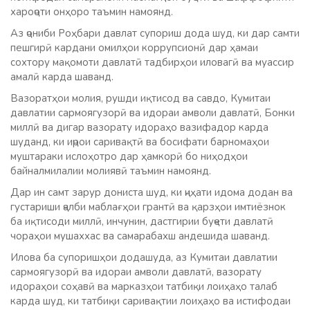
хароҷоти онҳоро таъмин намоянд.
Аз ҷониби Роҳбари давлат супориш дода шуд, ки дар самти
пешгирӣ кардани омилҳои коррупсионӣ дар ҳамаи
сохтору мақомоти давлатӣ тадбирҳои иловагӣ ва муассир
амалӣ карда шаванд.
Вазоратҳои молия, рушди иқтисод ва савдо, Кумитаи
давлатии сармоягузорӣ ва идораи амволи давлатӣ, Бонки
миллӣ ва дигар вазорату идораҳо вазифадор карда
шуданд, ки иҷрои саривақтӣ ва босифати барномаҳои
муштараки ислоҳотро дар ҳамкорӣ бо ниҳодҳои
байналмилалии молиявӣ таъмин намоянд.
Дар ин самт зарур дониста шуд, ки ҷиҳати идома додан ва
густариши ҷалби маблағҳои грантӣ ва қарзҳои имтиёзнок
ба иқтисоди миллӣ, инчунин, дастгирии буҷети давлатӣ
чораҳои мушаххас ва самарабахш андешида шаванд.
Илова ба супоришҳои додашуда, аз Кумитаи давлатии
сармоягузорӣ ва идораи амволи давлатӣ, вазорату
идораҳои соҳавӣ ва марказҳои татбиқи лоиҳаҳо талаб
карда шуд, ки татбиқи саривақтии лоиҳаҳо ва истифодаи