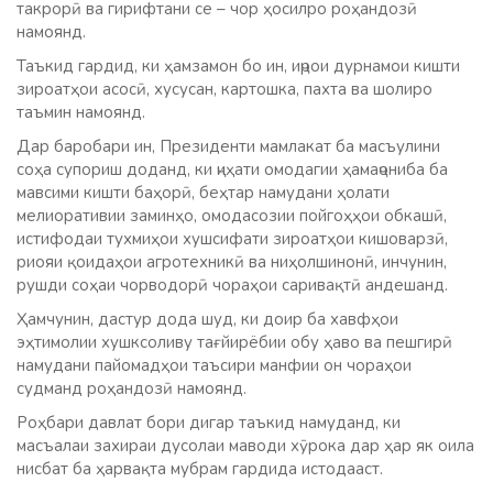
такрорӣ ва гирифтани се – чор ҳосилро роҳандозӣ
намоянд.
Таъкид гардид, ки ҳамзамон бо ин, иҷрои дурнамои кишти
зироатҳои асосӣ, хусусан, картошка, пахта ва шолиро
таъмин намоянд.
Дар баробари ин, Президенти мамлакат ба масъулини
соҳа супориш доданд, ки ҷиҳати омодагии ҳамаҷониба ба
мавсими кишти баҳорӣ, беҳтар намудани ҳолати
мелиоративии заминҳо, омодасозии пойгоҳҳои обкашӣ,
истифодаи тухмиҳои хушсифати зироатҳои кишоварзӣ,
риояи қоидаҳои агротехникӣ ва ниҳолшинонӣ, инчунин,
рушди соҳаи чорводорӣ чораҳои саривақтӣ андешанд.
Ҳамчунин, дастур дода шуд, ки доир ба хавфҳои
эҳтимолии хушксоливу тағйирёбии обу ҳаво ва пешгирӣ
намудани пайомадҳои таъсири манфии он чораҳои
судманд роҳандозӣ намоянд.
Роҳбари давлат бори дигар таъкид намуданд, ки
масъалаи захираи дусолаи маводи хӯрока дар ҳар як оила
нисбат ба ҳарвақта мубрам гардида истодааст.