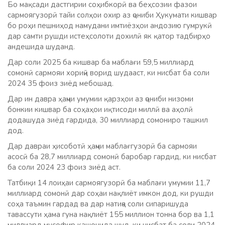
Бо мақсади дастгирии соҳибкорӣ ва беҳсозии фазои
сармоягузорӣ тайи солҳои охир аз ҷониби Ҳукумати кишвар
бо роҳи пешниҳод намудани имтиёзҳои андозию гумрукӣ
дар самти рушди истеҳсолоти дохилӣ як қатор тадбирҳо
андешида шуданд.
Дар соли 2025 ба кишвар ба маблағи 59,5 миллиард
сомонӣ сармояи хориҷӣ ворид шудааст, ки нисбат ба соли
2024 35 фоиз зиёд мебошад.
Дар ин давра ҳаҷми умумии қарзҳои аз ҷониби низоми
бонкии кишвар ба соҳаҳои иқтисоди миллӣ ва аҳолӣ
додашуда зиёд гардида, 30 миллиард сомониро ташкил
дод.
Дар давраи ҳисоботӣ ҳаҷми маблағгузорӣ ба сармояи
асосӣ ба 28,7 миллиард сомонӣ баробар гардид, ки нисбат
ба соли 2024 23 фоиз зиёд аст.
Татбиқи 14 лоиҳаи сармоягузорӣ ба маблағи умумии 11,7
миллиард сомонӣ дар соҳаи нақлиёт имкон дод, ки рушди
соҳа таъмин гардад ва дар натиҷа соли сипаришуда
тавассути ҳама гуна нақлиёт 155 миллион тонна бор ва 1,1