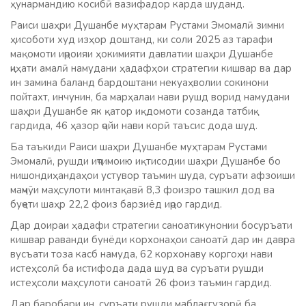
ҳунармандию косибӣ вазифадор карда шуданд.
Раиси шаҳри Душанбе муҳтарам Рустами Эмомалӣ зимни
ҳисоботи худ изҳор доштанд, ки соли 2025 аз тарафи
мақомоти иҷроияи ҳокимияти давлатии шаҳри Душанбе
ҷиҳати амалӣ намудани ҳадафҳои стратегии кишвар ва дар
ин замина баланд бардоштани некуаҳволии сокинони
пойтахт, инчунин, ба марҳалаи нави рушд ворид намудани
шаҳри Душанбе як қатор иқдомоти созанда татбиқ
гардида, 46 ҳазор ҷойи нави корӣ таъсис дода шуд.
Ба таъкиди Раиси шаҳри Душанбе муҳтарам Рустами
Эмомалӣ, рушди иҷтимоию иқтисодии шаҳри Душанбе бо
нишондиҳандаҳои устувор таъмин шуда, суръати афзоиши
маҷмӯи маҳсулоти минтақавӣ 8,3 фоизро ташкил дод ва
буҷети шаҳр 22,2 фоиз барзиёд иҷро гардид.
Дар доираи ҳадафи стратегии саноатикунонии босуръати
кишвар раванди бунёди корхонаҳои саноатӣ дар ин давра
вусъати тоза касб намуда, 62 корхонаву коргоҳи нави
истеҳсолӣ ба истифода дада шуд ва суръати рушди
истеҳсоли маҳсулоти саноатӣ 26 фоиз таъмин гардид.
Дар баробари ин, суръати рушди маблағгузорӣ ба