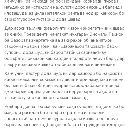
Ҳамчунин, ба мақсади ба роҳ мондани коркарди пурраи
маъданҳо ва истеҳсоли маҳсулоти дорои арзиши баланди
иловашуда, аз ҷумла металлҳои ранга ва нодир, ҳамкорӣ бо
сармоягузорон густариш дода шавад.
Дар асоси таҳлили фаъолияти низоми энрегетикии кишвар
аз ҷониби Президенти мамлакат муҳтарам Эмомалӣ Раҳмон
ба Вазорати энергетика ва захираҳои об, ҷамъиятҳои
саҳҳомии «Барқи Тоҷик» ва «Шабакаҳои тақсимоти барқ»
супориш дода шуд, ки барои татбиқи саривақтиву
босифати лоиҳаҳои кам кардани талафоти неруи барқ дар
шаҳру ноҳияҳои кишвар тадбирҳои иловагӣ андешанд.
Ҳамчунин, дастур дода шуд, ки дар ҳамкорӣ бо мақомоти
иҷроияи маҳаллии ҳокимияти давлатӣ ҷорӣ намудани низоми
биллингӣ, баҳисобгирии пурраи истифодабарандагон ва
ҷамъоварии саривақтии маблағи неруи барқ аз аҳолӣ ва
ташкилоту корхонаҳоро таъмин намоянд.
Роҳбари давлат ба масъулини соҳа супориш доданд, ки бо
мақсади расидан ба ҳадафи стратегии истиқлоли
энергетикӣ ва таъмини пурраи аҳолии кишвар бо неруи
барқ амалисозии тадбирҳои вобаста ба рушди иқтидорҳои