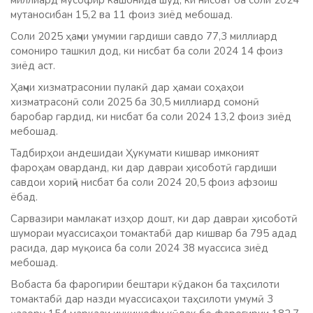
миллиард мусофир кашонида шуд, ки нисбат ба соли 2024
мутаносибан 15,2 ва 11 фоиз зиёд мебошад.
Соли 2025 ҳаҷми умумии гардиши савдо 77,3 миллиард
сомониро ташкил дод, ки нисбат ба соли 2024 14 фоиз
зиёд аст.
Ҳаҷми хизматрасонии пулакӣ дар ҳамаи соҳаҳои
хизматрасонӣ соли 2025 ба 30,5 миллиард сомонӣ
баробар гардид, ки нисбат ба соли 2024 13,2 фоиз зиёд
мебошад.
Тадбирҳои андешидаи Ҳукумати кишвар имконият
фароҳам оварданд, ки дар давраи ҳисоботӣ гардиши
савдои хориҷӣ нисбат ба соли 2024 20,5 фоиз афзоиш
ёбад.
Сарвазири мамлакат изҳор дошт, ки дар давраи ҳисоботӣ
шумораи муассисаҳои томактабӣ дар кишвар ба 795 адад
расида, дар муқоиса ба соли 2024 38 муассиса зиёд
мебошад.
Вобаста ба фарогирии бештари кӯдакон ба таҳсилоти
томактабӣ дар назди муассисаҳои таҳсилоти умумӣ 3