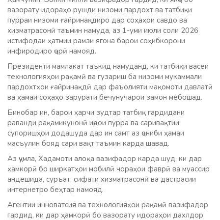
вазорату идораҳо рушди низоми пардохт ва татбиқи
пурраи низоми ғайринақдиро дар соҳаҳои савдо ва
хизматрасонӣ таъмин намуда, аз 1-уми июли соли 2026
истифодаи ҳатмии рамзи ягона барои соҳибкорони
инфиродиро ҷорӣ намояд.
Президенти мамлакат таъкид намуданд, ки татбиқи васеи
технологияҳои рақамӣ ва гузариш ба низоми мукаммали
пардохтҳои ғайринақдӣ дар фаъолияти мақомоти давлатӣ
ва ҳамаи соҳаҳо зарурати бечунучарои замон мебошад.
Бинобар ин, барои ҳарчи зудтар татбиқ гардидани
раванди рақамикунонӣ иҷрои пурра ва саривақтии
супоришҳои додашуда дар ин самт аз ҷониби ҳамаи
масъулин бояд сари вақт таъмин карда шавад.
Аз ҷумла, Хадамоти алоқа вазифадор карда шуд, ки дар
ҳамкорӣ бо ширкатҳои мобилӣ чораҳои фаврӣ ва муассир
андешида, суръат, сифати хизматрасонӣ ва дастрасии
интернетро беҳтар намояд.
Агентии инноватсия ва технологияҳои рақамӣ вазифадор
гардид, ки дар ҳамкорӣ бо вазорату идораҳои дахлдор