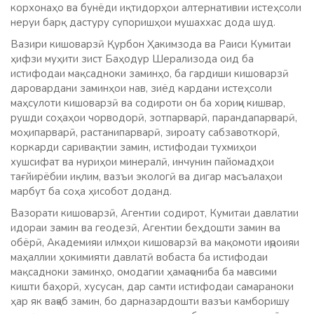
корхонаҳо ва бунёди иқтидорҳои алтернативии истеҳсоли
неруи барқ дастуру супоришҳои мушаххас дода шуд.
Вазири кишоварзӣ Қурбон Ҳакимзода ва Раиси Кумитаи
ҳифзи муҳити зист Баҳодур Шерализода оид ба
истифодаи мақсадноки заминҳо, ба гардиши кишоварзӣ
даровардани заминҳои нав, зиёд кардани истеҳсоли
маҳсулоти кишоварзӣ ва содироти он ба хориҷи кишвар,
рушди соҳаҳои чорводорӣ, зотпарварӣ, парандапарварӣ,
моҳипарварӣ, растанипарварӣ, зироату сабзавоткорӣ,
коркарди саривақтии замин, истифодаи тухмиҳои
хушсифат ва нуриҳои минералӣ, инчунин пайомадҳои
тағйирёбии иқлим, вазъи экологӣ ва дигар масъалаҳои
марбут ба соҳа ҳисобот доданд.
Вазорати кишоварзӣ, Агентии содирот, Кумитаи давлатии
идораи замин ва геодезӣ, Агентии беҳдошти замин ва
обёрӣ, Академияи илмҳои кишоварзӣ ва мақомоти иҷроияи
маҳаллии ҳокимияти давлатӣ вобаста ба истифодаи
мақсадноки заминҳо, омодагии ҳамаҷониба ба мавсими
кишти баҳорӣ, хусусан, дар самти истифодаи самараноки
ҳар як ваҷаб замин, бо дарназардошти вазъи камборишу