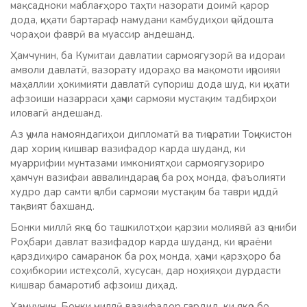
мақсадноки маблағҳоро таҳти назорати доимӣ қарор
дода, ҷиҳати бартараф намудани камбудиҳои ҷойдошта
чораҳои фаврӣ ва муассир андешанд.
Ҳамчунин, ба Кумитаи давлатии сармоягузорӣ ва идораи
амволи давлатӣ, вазорату идораҳо ва мақомоти иҷроияи
маҳаллии ҳокимияти давлатӣ супориш дода шуд, ки ҷиҳати
афзоиши назарраси ҳаҷми сармояи мустақим тадбирҳои
иловагӣ андешанд.
Аз ҷумла намояндагиҳои дипломатӣ ва тиҷоратии Тоҷикистон
дар хориҷи кишвар вазифадор карда шуданд, ки
муаррифии мунтазами имкониятҳои сармоягузориро
ҳамчун вазифаи аввалиндараҷа ба роҳ монда, фаъолияти
худро дар самти ҷалби сармояи мустақим ба таври ҷиддӣ
тақвият бахшанд.
Бонки миллӣ якҷо бо ташкилотҳои қарзии молиявӣ аз ҷониби
Роҳбари давлат вазифадор карда шуданд, ки ҷараёни
қарздиҳиро самаранок ба роҳ монда, ҳаҷми қарзҳоро ба
соҳибкории истеҳсолӣ, хусусан, дар ноҳияҳои дурдасти
кишвар бамаротиб афзоиш диҳад.
Ҳамчунин, Бонки миллӣ вазифадор гардид, ки якҷо бо