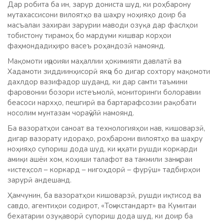
Дар робита ба ин, зарур дониста шуд, ки роҳбарону
мутахассисони вилоятҳо ва шаҳру ноҳияҳо доир ба
масъалаи захираи зарурии маводи озуқа дар фаслҳои
тобистону тирамоҳ бо мардуми кишвар корҳои
фаҳмондадиҳиро васеъ роҳандозӣ намоянд.
Мақомоти иҷроияи маҳаллии ҳокимияти давлатӣ ва
Хадамоти зиддиинҳисорӣ якҷо бо дигар сохтору мақомоти
дахлдор вазифадор шуданд, ки дар самти таъмини
фаровонии бозори истеъмолӣ, мониторинги болоравии
беасоси нархҳо, пешгирӣ ва бартарафсозии рақобати
носолим мунтазам чораҷӯйӣ намоянд.
Ба вазоратҳои саноат ва технологияҳои нав, кишоварзӣ,
дигар вазорату идораҳо, роҳбарони вилоятҳо ва шаҳру
ноҳияҳо супориш дода шуд, ки ҷиҳати рушди коркарди
амиқи ашёи хом, коҳиши талафот ва такмили занҷираи
«истеҳсол – коркард – нигоҳдорӣ – фурӯш» тадбирҳои
зарурӣ андешанд.
Ҳамчунин, ба вазоратҳои кишоварзӣ, рушди иқтисод ва
савдо, агентиҳои содирот, «Тоҷикстандарт» ва Кумитаи
бехатарии озуқаворӣ супориш дода шуд, ки доир ба