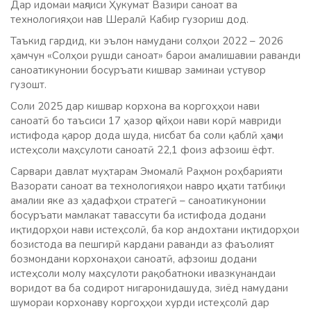
Дар идомаи маҷлиси Ҳукумат Вазири саноат ва
технологияҳои нав Шералӣ Кабир гузориш дод.
Таъкид гардид, ки эълон намудани солҳои 2022 – 2026
ҳамчун «Солҳои рушди саноат» барои амалишавии раванди
саноатикунонии босуръати кишвар заминаи устувор
гузошт.
Соли 2025 дар кишвар корхона ва коргоҳҳои нави
саноатӣ бо таъсиси 17 ҳазор ҷойҳои нави корӣ мавриди
истифода қарор дода шуда, нисбат ба соли қаблӣ ҳаҷми
истеҳсоли маҳсулоти саноатӣ 22,1 фоиз афзоиш ёфт.
Сарвари давлат муҳтарам Эмомалӣ Раҳмон роҳбарияти
Вазорати саноат ва технологияҳои навро ҷиҳати татбиқи
амалии яке аз ҳадафҳои стратегӣ – саноатикунонии
босуръати мамлакат тавассути ба истифода додани
иқтидорҳои нави истеҳсолӣ, ба кор андохтани иқтидорҳои
бозистода ва пешгирӣ кардани раванди аз фаъолият
бозмондани корхонаҳои саноатӣ, афзоиш додани
истеҳсоли молу маҳсулоти рақобатноки ивазкунандаи
воридот ва ба содирот нигаронидашуда, зиёд намудани
шумораи корхонаву коргоҳҳои хурди истеҳсолӣ дар