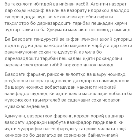
ба таҳсилоти ибтидоӣ ва миёнаи касбӣ, Агентии назорат
дар соҳаи маориф ва илм ва вазорату идораҳои дахлдор
супориш дода шуд, ки механизми арзёбии сифати
таҳсилотро бо дарназардошти таҷрибаи пешқадам ҳарчи
зудтар таҳия ва ба Ҳукумати мамлакат пешниҳод намоянд.
Ба Вазорати тандурустӣ ва ҳифзи иҷтимоии аҳолӣ супориш
дода шуд, ки дар ҳамкорӣ бо мақомоти марбута дар самти
рақамикунонии соҳаи тандурустӣ, аз ҷумла бо
дарназардошти таҷрибаи пешқадам, ҷиҳати роҳандозии
варақаи электронии тиббӣ корҳоро ҷоннок намояд.
Вазорати фарҳанг, раисони вилоятҳо ва шаҳру ноҳияҳо,
роҳбарони вазорату идораҳои дахлдор ва намояндагони
ба шаҳру ноҳияҳо вобасташудаи мақомоти марказӣ
вазифадор шуданд, ки ҷиҳати ҳалли масъалаҳои вобаста ба
муассисаҳои таъмирталаб ва садамавии соҳа чораҳои
мушаххас андешанд.
Ҳамчунин, вазоратҳои фарҳанг, корҳои хориҷӣ ва дигар
вазорату идораҳои марбута вазифадор гардиданд, ки
ҷиҳати муаррифии васеи фарҳангу таърихи миллати тоҷик
ҳамкориро бо давлатҳо ва созмонҳои байналмилалӣ