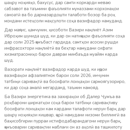
шаҳру ноҳияҳо, бахусус, дар самти коркарди меваю
сабзавот ва таъмини фаъолияти муназзами корхонаҳои
саноатӣ ва бо дарназардошти талаботи бозор ба роҳ
мондани истеҳсоли маҳсулоти соҳа вазифадор намуданд.
Дар маҷлис, ҳамчунин, ҳисоботи Вазири нақлиёт Азим
Иброҳим шунида шуд, ки дар он натиҷаҳои фаъолияти соҳа
дар соли 2025 ҷамъбаст гардида, самтҳои асосии рушди
инфрасохтори нақлиётӣ ва беҳтар намудани сифати
хизматрасониҳо барои давраи минбаъда муайян карда
шуд.
Вазорати нақлиёт вазифадор карда шуд, ки иҷрои
вазифаҳои афзалиятнок барои соли 2026, инчунин
татбиқи саривақтӣ ва босифати лоиҳаҳои сармоягузориро,
ки дар соҳа амалӣ мегарданд, таъмин намояд.
Ба Вазири энергетика ва захираҳои об Далер Ҷумъа ва
роҳбарони ширкатҳои соҳа барои татбиқи саривақтиву
босифати лоиҳаҳои кам кардани талафоти неруи барқ дар
шаҳру ноҳияҳои кишвар, ҷорӣ намудани низоми биллингӣ ва
баҳисобгирии пурраи истифодабарандагони неруи барқ,
ҷамъоварии саривақтии маблағи он аз аҳолӣ ва ташкилоту