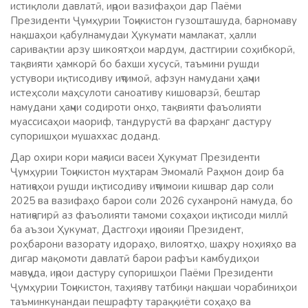
истиқлоли давлатӣ, иҷрои вазифаҳои дар Паёми
Президенти Ҷумҳурии Тоҷикистон гузошташуда, барномаву
нақшаҳои қабулнамудаи Ҳукумати мамлакат, ҳалли
саривақтии арзу шикоятҳои мардум, дастгирии соҳибкорӣ,
тақвияти ҳамкорӣ бо бахши хусусӣ, таъмини рушди
устувори иқтисодиву иҷтимоӣ, афзун намудани ҳаҷми
истеҳсоли маҳсулоти саноативу кишоварзӣ, бештар
намудани ҳаҷми содироти онҳо, тақвияти фаъолияти
муассисаҳои маориф, тандурустӣ ва фарҳанг дастуру
супоришҳои мушаххас доданд.
Дар охири кори маҷлиси васеи Ҳукумат Президенти
Ҷумҳурии Тоҷикистон муҳтарам Эмомалӣ Раҳмон доир ба
натиҷаҳои рушди иқтисодиву иҷтимоии кишвар дар соли
2025 ва вазифаҳо барои соли 2026 суханронӣ намуда, бо
натиҷагирӣ аз фаъолияти тамоми соҳаҳои иқтисоди миллӣ
ба аъзои Ҳукумат, Дастгоҳи иҷроияи Президент,
роҳбарони вазорату идораҳо, вилоятҳо, шаҳру ноҳияҳо ва
дигар мақомоти давлатӣ барои рафъи камбудиҳои
мавҷуда, иҷрои дастуру супоришҳои Паёми Президенти
Ҷумҳурии Тоҷикистон, таҳияву татбиқи нақшаи чорабиниҳои
таъминкунандаи пешрафту тараққиёти соҳаҳо ва