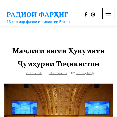
Перейти
к
РАДИОИ ФАРҲАНГ
контенту
ПЕР
НАВ
16 сол дар фазои иттилоотии Ватан
Маҷлиси васеи Ҳукумати
Ҷумҳурии Тоҷикистон
23.01.2026
0 Comments
BY
farhangfm.tj