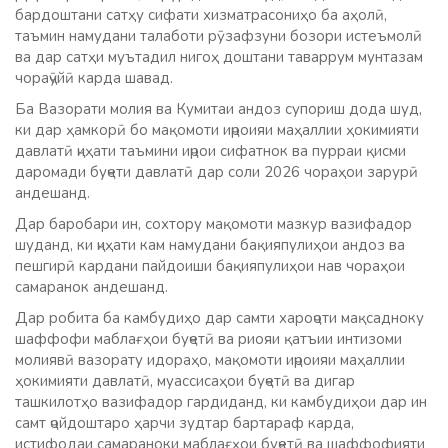
бардоштани сатҳу сифати хизматрасониҳо ба аҳолӣ,
таъмин намудани талаботи рӯзафзуни бозори истеъмолӣ
ва дар сатҳи муътадил нигоҳ доштани таваррум мунтазам
чораҷӯйӣ карда шавад.
Ба Вазорати молия ва Кумитаи андоз супориш дода шуд,
ки дар ҳамкорӣ бо мақомоти иҷроияи маҳаллии ҳокимияти
давлатӣ ҷиҳати таъмини иҷрои сифатнок ва пурраи қисми
даромади буҷети давлатӣ дар соли 2026 чораҳои зарурӣ
андешанд.
Дар баробари ин, сохтору мақомоти мазкур вазифадор
шуданд, ки ҷиҳати кам намудани бақияпулиҳои андоз ва
пешгирӣ кардани пайдоиши бақияпулиҳои нав чораҳои
самаранок андешанд.
Дар робита ба камбудиҳо дар самти хароҷоти мақсадноку
шаффофи маблағҳои буҷетӣ ва риояи қатъии интизоми
молиявӣ вазорату идораҳо, мақомоти иҷроияи маҳаллии
ҳокимияти давлатӣ, муассисаҳои буҷетӣ ва дигар
ташкилотҳо вазифадор гардиданд, ки камбудиҳои дар ин
самт ҷойдоштаро ҳарчи зудтар бартараф карда,
истифодаи самараноки маблағҳои буҷетӣ ва шаффофияти