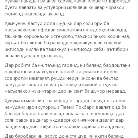
муайян намудан ва ҷалби сарчашмаҳои иловагии даромади
буҷети давлатӣ ва устувории молиявии кишвар чораҳои
судманд андешида шаванд.
Ҳамчунин, дастур дода шуд, ки дар соли ҷорӣ ба
масъалаҳои истифодаи самараноки иқтидорҳои мавҷуда,
ташкили корхонаҳои истеҳсолӣ, таъсиси ҷойҳои кории нав,
суръат бахшидан ба раванди рақамикунонии соҳаҳои
иқтисоди миллӣ ва ташаккули «иқтисоди сабз» эътибори
аввалиндараҷа дода шавад.
Дар робита ба ин, таъкид гардид, ки баланд бардоштани
рақобатнокии маҳсулоти ватанӣ, тақвияти иқтидори
содиротии мамлакат, рушди неруи инсонӣ ва беҳтар
намудани сифати хизматрасониҳои иҷтимоӣ аз ҷумлаи
масъалаҳои муҳимтарин дар ин самт ба шумор меравад.
Ҳукумати мамлакат вазифадор гардид, ки ҷиҳати таъмин
намудани иҷрои супориши Паёми Роҳбари давлат оид ба
баланд бардоштани маош, нафақа ва стипендияҳо дар
соли равон ва дигар уҳдадориҳои иҷтимоии давлат дар
назди мардуми Тоҷикистон чораҳои саривақтӣ андешад.
Дар баробари ин, зарур дониста шуд, ки ҷиҳати баланд