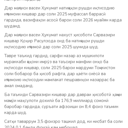
Дар маҷлиси васеи Ҳукумат натиҷаҳои рушди иқтисодию
иҷтимоии кишвар дар соли 2025 муфассал баррасӣ
гардида, вазифаҳои асосӣ барои соли 2026 муайян карда
шуданд.
Дар маҷлиси васеи Ҳукумат нахуст ҳисоботи Сарвазири
кишвар Қоҳир Расулзода оид ба натиҷаҳои рушди
иқтисодию иҷтимоӣ дар соли 2025 шунида шуд.
Тавре таъкид гардид, сарфи назар аз мушкилоти
мураккаби ҷаҳони имрӯз ва таъсири манфии онҳо ба
иқтисоди кишвар, соли 2025 барои мардуми Тоҷикистон
соли бобарор ба ҳисоб рафта, дар ҳаёти сиёсӣ ва
иҷтимоию иқтисодии мамлакат пешравиҳои назаррас ба
амал омаданд.
Ба таъкиди Сарвазири кишвар дар давраи ҳисоботӣ ҳаҷми
маҷмӯи маҳсулоти дохилӣ ба 176,9 миллиард сомонӣ
баробар гардида, суръати афзоиши он 8,4 фоиз таъмин
карда шуд.
Сатҳи таваррум 3,5 фоизро ташкил дод, ки нисбат ба соли
2024 0,1 банди фоизӣ кам мебошад.