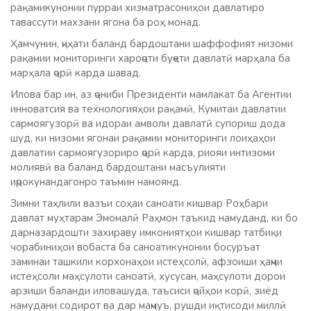
рақамикунонии пурраи хизматрасониҳои давлатиро
тавассути махзани ягона ба роҳ монад.
Ҳамчунин, ҷиҳати баланд бардоштани шаффофият низоми
рақамии мониторинги хароҷоти буҷети давлатӣ марҳала ба
марҳала ҷорӣ карда шавад.
Илова бар ин, аз ҷониби Президенти мамлакат ба Агентии
инноватсия ва технологияҳои рақамӣ, Кумитаи давлатии
сармоягузорӣ ва идораи амволи давлатӣ супориш дода
шуд, ки низоми ягонаи рақамии мониторинги лоиҳаҳои
давлатии сармоягузориро ҷорӣ карда, риояи интизоми
молиявӣ ва баланд бардоштани масъулияти
иҷрокунандагонро таъмин намоянд.
Зимни таҳлили вазъи соҳаи саноати кишвар Роҳбари
давлат муҳтарам Эмомалӣ Раҳмон таъкид намуданд, ки бо
дарназардошти захираву имкониятҳои кишвар татбиқи
чорабиниҳои вобаста ба саноатикунонии босуръат
заминаи ташкили корхонаҳои истеҳсолӣ, афзоиши ҳаҷми
истеҳсоли маҳсулоти саноатӣ, хусусан, маҳсулоти дорои
арзиши баланди иловашуда, таъсиси ҷойҳои корӣ, зиёд
намудани содирот ва дар маҷмуъ, рушди иқтисоди миллӣ