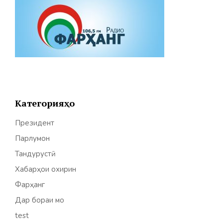
Категорияҳо
Президент
Парлумон
Тандурустӣ
Хабарҳои охирин
Фарҳанг
Дар бораи мо
test