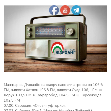
Мавҷ дар ш. Душанбе ва шаҳру навоҳии атрофи он 106,5
FM, вилояти Хатлон 106,8 FM, вилояти Суғд 106,1 FM, ш.
Хоруғ 103,5 FM, н. Зафаробод 104,5 FM, ш. Турсунзода
102,5 FM.
07.00. Сароҳанг. «Оғози гуфторҳо».
07.03. Субҳона. (Орг.) (Масъул: Наврӯзи Файзалӣ.)