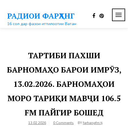
Перейти
к
РАДИОИ ФАРҲАНГ
контенту
ПЕР
НАВ
16 сол дар фазои иттилоотии Ватан
ТАРТИБИ ПАХШИ
БАРНОМАҲО БАРОИ ИМРӮЗ,
13.02.2026. БАРНОМАҲОИ
МОРО ТАРИҚИ МАВҶИ 106.5
FM ПАЙГИР БОШЕД
13.02.2026
0 Comments
BY
farhangfm.tj