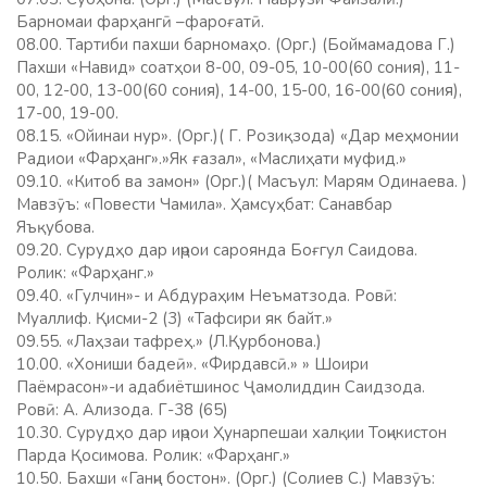
Барномаи фарҳангӣ –фароғатӣ.
08.00. Тартиби пахши барномаҳо. (Орг.) (Боймамадова Г.)
Пахши «Навид» соатҳои 8-00, 09-05, 10-00(60 сония), 11-
00, 12-00, 13-00(60 сония), 14-00, 15-00, 16-00(60 сония),
17-00, 19-00.
08.15. «Ойинаи нур». (Орг.)( Г. Розиқзода) «Дар меҳмонии
Радиои «Фарҳанг».»Як ғазал», «Маслиҳати муфид.»
09.10. «Китоб ва замон» (Орг.)( Масъул: Марям Одинаева. )
Мавзӯъ: «Повести Чамила». Ҳамсуҳбат: Санавбар
Яъқубова.
09.20. Сурудҳо дар иҷрои сароянда Боғгул Саидова.
Ролик: «Фарҳанг.»
09.40. «Гулчин»- и Абдураҳим Неъматзода. Ровӣ:
Муаллиф. Қисми-2 (3) «Тафсири як байт.»
09.55. «Лаҳзаи тафреҳ.» (Л.Қурбонова.)
10.00. «Хониши бадеӣ». «Фирдавсӣ.» » Шоири
Паёмрасон»-и адабиётшинос Ҷамолиддин Саидзода.
Ровӣ: А. Ализода. Г-38 (65)
10.30. Сурудҳо дар иҷрои Ҳунарпешаи халқии Тоҷикистон
Парда Қосимова. Ролик: «Фарҳанг.»
10.50. Бахши «Ганҷи бостон». (Орг.) (Солиев С.) Мавзӯъ: