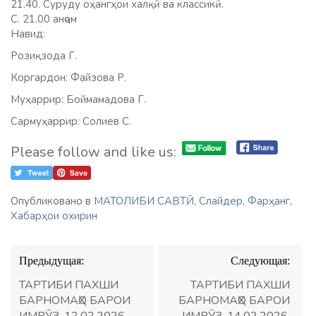
21.40. Суруду оҳангҳои халқӣ ва классикӣ.
С. 21.00 анҷом
Навид:
Розиқзода Г.
Коргардон: Файзова Р.
Муҳаррир: Боймамадова Г.
Сармуҳаррир: Солиев С.
Please follow and like us:
Опубликовано в
МАТОЛИБИ САВТӢ
,
Слайдер
,
Фарҳанг
,
Хабарҳои охирин
Навигация
Предыдущая:
Следующая:
по
записям
ТАРТИБИ ПАХШИ
ТАРТИБИ ПАХШИ
БАРНОМАҲО БАРОИ
БАРНОМАҲО БАРОИ