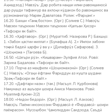
Аҳмадзод.) Мавзӯъ: Дар робита нақши илми равоншиносӣ
дар рушди тафаккур ва ахлоқи кӯдакон бо равоншинос ва
рӯзноманигор Марям Давлатова. Ролик: «Фарҳанг.»
16.20. Бахши «Ганҷи бостон». (Орг.) (Солиев С.) Мавзӯъ:
Мавзеи таърихии Мавзеи таърихии «Қалъаи Ҳисор»
«Тафсири як байт».
16.30. «Ҳафтавор». (Орг.) (Мураттиб: Назирова Р.) Бахшҳо:
1. «Забон ҳастии миллат.» (Бунафша А). 2.» Имлои забони
тоҷикӣ бадеӣ ҳарфи ӯ ва у.» (Дилафрӯз Сафарова). 3.
«Шоҳнома » (Тағоева Б).
16.50. «Шеъри рӯз». «Кишварам»-Зулфия Атоӣ. Ровӣ:
Зарина Бадалова. «Тафсири як байт».
17.10. Порча аз маҳфили «Шоҳномахонӣ» (Орг.) (Солиев
С.) Мавзӯъ: «Огаҳи ёфтани Фариддун аз кушта шудани
Эраҷ» «Тафсири як байт.»
17.20. «Дафтари назм.» (так.) (Масъул: Л. Қурбонова)
Намунаҳо аз ашъори шоира Аниса Манонова. Ровӣ:
Муаллиф.Қисми-2(2)
18.00. «Нидои бедорӣ». (Орг.) (Масъул: Л. Азизов.)
Мавзӯъ: Паёми инсонсозии Фирдавсӣ ё «Фирдавсӣ- шоири
паёмрасон». Мусоҳибон: Ҷамолиддин Саидзода, Саъдӣ