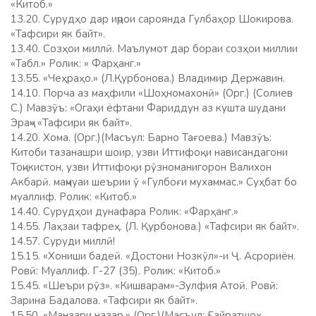
«Китоб.»
13.20. Сурудҳо дар иҷрои сароянда Гулбаҳор Шокирова.
«Тафсири як байт».
13.40. Созҳои миллӣ. Маълумот дар бораи созҳои миллии
«Табл.» Ролик: » Фарҳанг.»
13.55. «Чеҳраҳо.» (Л.Қурбонова.) Владимир Державин.
14.10. Порча аз маҳфили «Шоҳномахонӣ» (Орг.) (Солиев
С.) Мавзӯъ: «Огаҳи ёфтани Фариддун аз кушта шудани
Эраҷ» «Тафсири як байт».
14.20. Хома. (Орг.)(Масъул: Барно Тағоева.) Мавзӯъ:
Китоби тазанашри шоир, узви Иттифоқи нависандагони
Тоҷикистон, узви Иттифоқи рӯзноманигорон Валихон
Акбарӣ. маҷмуаи шеърии ӯ «Гулбоғи мухаммас.» Суҳбат бо
муаллиф. Ролик: «Китоб.»
14.40. Сурудҳои дунафара Ролик: «Фарҳанг.»
14.55. Лаҳзаи тафреҳ. (Л. Қурбонова.) «Тафсири як байт».
14.57. Суруди миллӣ!
15.15. «Хониши бадеӣ. «Достони Нозкӯл»-и Ҷ. Асрориён.
Ровӣ: Муаллиф. Г-27 (35). Ролик: «Китоб.»
15.45. «Шеъри рӯз». «Кишварам»-Зулфия Атоӣ. Ровӣ:
Зарина Бадалова. «Тафсири як байт».
15.50. «Манзари назар.» (Орг.)(Масъул: Ғайратшоҳ