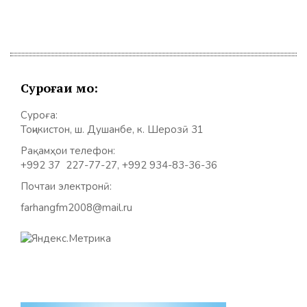
Суроғаи мо:
Суроға:
Тоҷикистон, ш. Душанбе, к. Шерозӣ 31
Рақамҳои телефон:
+992 37 227-77-27, +992 934-83-36-36
Почтаи электронӣ:
farhangfm2008@mail.ru