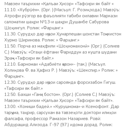
Мавзеи таърихии «Қалъаи Ҳисор» «Тафсири як байт «
11.10. «Хубрӯён». (Орг. )(Масъул: Г. Розиқзода.) Мавзӯъ:
Атрофи рӯзгор ва фаъолияти табиби оилавии Маркази
саломатии шаҳри №13-и шаҳри Душанбе Сабурова
Шоҳингул. Ролик: «Фарҳанг.»
11.30. Сурудҳо дар иҷрои Ҳунарпешаи шоистаи Тоҷикистон
Хурмо Ширинова. Ролик: » Фарҳанг.»
11.50. Порча аз маҳфили «Шоҳномахонӣ» (Орг.) (Солиев
С.) Мавзӯъ: «Огаҳи ёфтани Фариддун аз кушта шудани
Эраҷ» «Тафсири як байт.»
12.10. Барномаи «Адабиёти ҷавон»- (так.) (Масъул.
Холиқова Ф. ва Ҳафиз Р. ) Мавзӯъ: «Шекспир.» Ролик: »
Фарҳанг».
12.30. Сурудҳо дар иҷрои сароянда форсизабон Гигуш.
«Тафсири як байт.»
12.50. Бахши «Ганҷи бостон». (Орг.) (Солиев С.) Мавзӯъ:
Мавзеи таърихии «Қалъаи Ҳисор» «Тафсири як байт».
13.00. «Хониши бадеӣ.» «Курушнома»-и Ксенофонт. Дар
тарҷума, таҳрир, сарсухан ва тавзеҳоти доктори илмҳои
фалсафа, профессор Рамазон Назариев. Ровӣ:
Абдурашид Ализода. Г-97 (97.) идома дорад. Ролик: