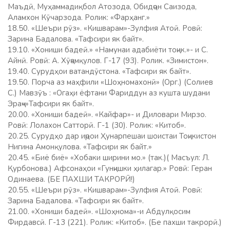
Маъдӣ, Муҳаммадиқбол Атозода, Обидҷон Саизода,
Аламхон Кӯчарзода. Ролик: «Фарҳанг.»
18.50. «Шеъри рӯз». «Кишварам»-Зулфия Атоӣ. Ровӣ:
Зарина Бадалова. «Тафсири як байт».
19.10. «Хониши бадеӣ.» «Намунаи адабиёти тоҷик.»- и С.
Айнӣ. Ровӣ: А. Хӯҷамқулов. Г-17 (93). Ролик. «Зимистон».
19.40. Сурудҳои ватандӯстона. «Тафсири як байт».
19.50. Порча аз маҳфили «Шоҳномахонӣ» (Орг.) (Солиев
С.) Мавзӯъ : «Огаҳи ёфтани Фариддун аз кушта шудани
Эраҷ»»Тафсири як байт».
20.00. «Хониши бадеӣ». «Кайфар»- и Диловари Мирзо.
Ровӣ: Лолахон Сатторӣ. Г-1 (30). Ролик: «Китоб».
20.25. Сурудҳо дар иҷрои Ҳунарпешаи шоистаи Тоҷикистон
Нигина Амонқулова. «Тафсири як байт.»
20.45. «Биё биё» «Хобаки ширини мо.» (так.)( Масъул: Л.
Қурбонова.) Афсонаҳои «Гунҷишки ҳилагар.» Ровӣ: Геран
Одинаева. (БЕ ПАХШИ ТАКРОРӢ!)
20.55. «Шеъри рӯз». «Кишварам»-Зулфия Атоӣ. Ровӣ:
Зарина Бадалова. «Тафсири як байт».
21.00. «Хониши бадеӣ». «Шоҳнома»-и Абдулқосим
Фирдавсӣ. Г-13 (221). Ролик: «Китоб». (Бе пахши такрорӣ.)