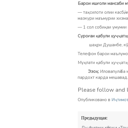
Барои ишғоли мансаби м
— таҳсилоти олии касбӣ,
мазкури маъмурии хизма
— 1 сол собиқаи умумии м
Суроғаи қабули
ҳуҷҷатҳ
шаҳри Душанбе, кўчаи
Телефон барои маълумо
Муҳлати қабули ҳуҷҷатҳ
Эзо
ҳ
:
Иловапулӣ ба 
пардохт карда мешавад.
Please follow and l
Опубликовано в
Иҷтимо
Навигация
Предыдущая:
по
Ду филми кӯтоҳи «То