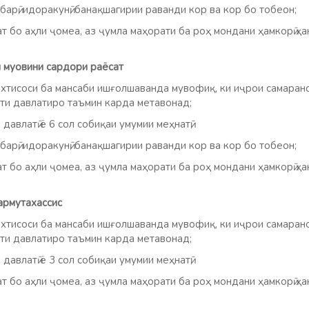
арӣ, идоракунӣ, банақшагирии раванди кор ва кор бо тобеон;
 бо аҳли ҷомеа, аз ҷумла маҳорати ба роҳ мондани ҳамкорӣ ҳа
муовини сардори раёсат
 ихтисоси ба мансаби ишғолшаванда мувофиқ, ки иҷрои самара
ти давлатиро таъмин карда метавонад;
давлатӣ ё 6 сол собиқаи умумии меҳнатӣ;
арӣ, идоракунӣ, банақшагирии раванди кор ва кор бо тобеон;
 бо аҳли ҷомеа, аз ҷумла маҳорати ба роҳ мондани ҳамкорӣ ҳа
армутахассис
 ихтисоси ба мансаби ишғолшаванда мувофиқ, ки иҷрои самара
ти давлатиро таъмин карда метавонад;
давлатӣ ё 3 сол собиқаи умумии меҳнатӣ;
 бо аҳли ҷомеа, аз ҷумла маҳорати ба роҳ мондани ҳамкорӣ ҳа