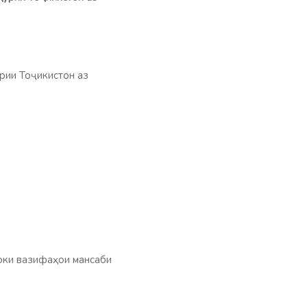
рии Тоҷикистон аз
ноки вазифаҳои мансаби