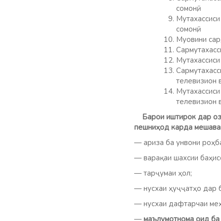
сомонӣ;
Мутахассиси
сомонӣ;
Муовини сард
Сармутахасси
Мутахассиси 
Сармутахасс
телевизион в
Мутахассиси
телевизион в
Барои иштирок дар озм
пешниҳод карда мешава
— ариза ба унвони роҳб
— варақаи шахсии баҳисо
— тарҷумаи ҳол;
— нусхаи ҳуҷҷатҳо дар б
— нусхаи дафтарчаи меҳн
—
маълумотнома оид ба