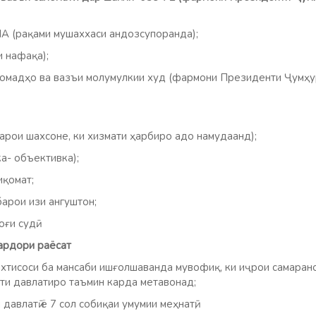
А (рақами мушаххаси андозсупоранда);
и нафақа);
омадҳо ва вазъи молумулкии худ (фармони Президенти Ҷумҳу
барои шахсоне, ки хизмати ҳарбиро адо намудаанд);
а- объективка);
иқомат;
арои изи ангуштон;
 судӣ.
ардори раёсат
 ихтисоси ба мансаби ишғолшаванда мувофиқ, ки иҷрои самара
ти давлатиро таъмин карда метавонад;
давлатӣ ё 7 сол собиқаи умумии меҳнатӣ;