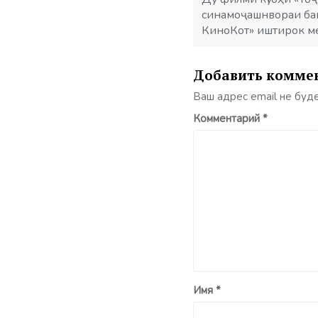
записям
синамоҷашнвораи ба
КиноКот» иштирок м
Добавить комме
Ваш адрес email не буд
Комментарий
*
Имя
*