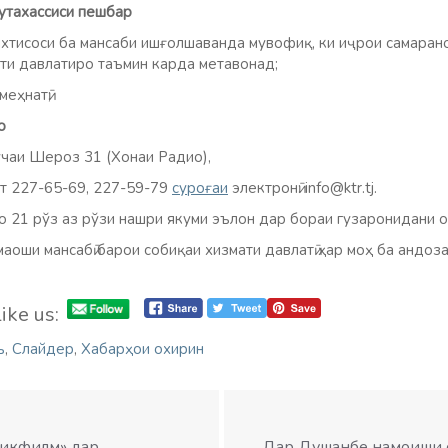
утахассиси пешбар
 ихтисоси ба мансаби ишғолшаванда мувофиқ, ки иҷрои самара
ти давлатиро таъмин карда метавонад;
еҳнатӣ;
о
 Шероз 31 (Хонаи Радио),
т 227-65-69, 227-59-79
суроғаи
электронӣ: info@ktr.tj.
о 21 рўз аз рўзи нашри якуми эълон дар бораи гузаронидани о
маоши мансабӣ барои собиқаи хизмати давлатӣ ҳар моҳ ба андо
ike us:
ъ
,
Слайдер
,
Хабарҳои охирин
ҷикфилм» дар
Дар Душанбе намоиши о