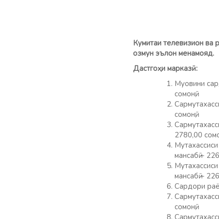
Кумитаи телевизион ва 
озмун эълон менамояд.
Дастго
ҳ
и марказӣ:
Муовини сард
сомонӣ;
Сармутахасси
сомонӣ;
Сармутахасси
2780,00 сомо
Мутахассиси 
мансабӣ – 226
Мутахассиси 
мансабӣ – 226
Сардори раёс
Сармутахасси
сомонӣ;
Сармутахасси