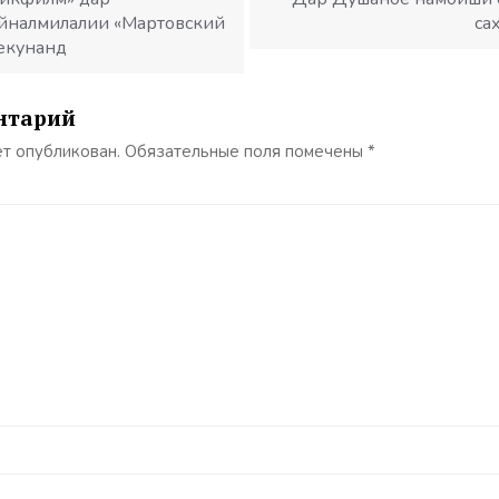
йналмилалии «Мартовский
са
екунанд
нтарий
ет опубликован.
Обязательные поля помечены
*