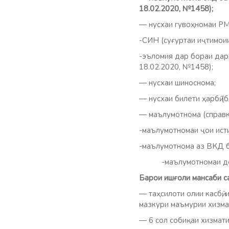
18.02.2020, №1458);
— нусхаи гувоҳномаи РМ
-СИН (суғуртаи иҷтимои
-эъломия дар бораи дар
18.02.2020, №1458);
— нусхаи шиноснома;
— нусхаи билети ҳарбӣ (
— маълумотнома (справк
-маълумотномаи ҷои ист
-маълумотнома аз ВКД б
-маълумотномаи доғи
Барои ишғоли мансаби с
— таҳсилоти олии касбӣ,
мазкури маъмурии хизма
— 6 сол собиқаи хизмати 