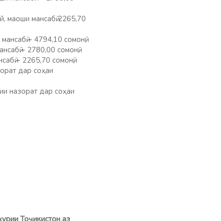
, маоши мансабӣ 2265,70
ансабӣ – 4794,10 сомонӣ;
нсабӣ – 2780,00 сомонӣ;
абӣ – 2265,70 сомонӣ;
зорат дар соҳаи
ии назорат дар соҳаи
ҳ
урии То
ҷ
икистон аз