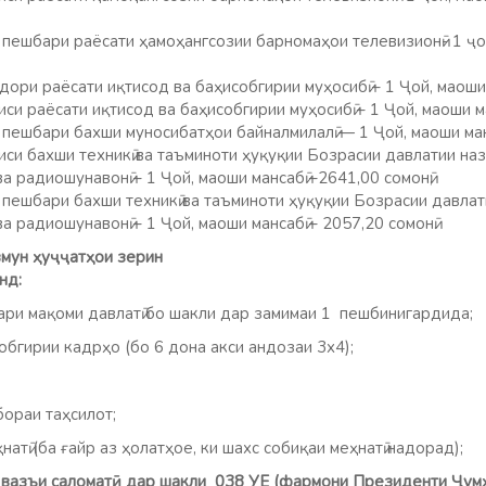
 пешбари раёсати ҳамоҳангсозии барномаҳои телевизионӣ- 1 ҷой
ори раёсати иқтисод ва баҳисобгирии муҳосибӣ – 1 Ҷой, маоши м
си раёсати иқтисод ва баҳисобгирии муҳосибӣ – 1 Ҷой, маоши ма
пешбари бахши муносибатҳои байналмилалӣ — 1 Ҷой, маоши манс
иси бахши техникӣ ва таъминоти ҳуқуқии Бозрасии давлатии на
а радиошунавонӣ – 1 Ҷой, маоши мансабӣ –2641,00 сомонӣ;
 пешбари бахши техникӣ ва таъминоти ҳуқуқии Бозрасии давлат
а радиошунавонӣ – 1 Ҷой, маоши мансабӣ – 2057,20 сомонӣ.
ун ҳуҷҷатҳои зерин
нд:
ари мақоми давлатӣ бо шакли дар замимаи 1 пешбинигардида;
бгирии кадрҳо (бо 6 дона акси андозаи 3х4);
ораи таҳсилот;
атӣ (ба ғайр аз ҳолатҳое, ки шахс собиқаи меҳнатӣ надорад);
 вазъи саломатӣ дар шакли 038 УЕ (фармони Президенти Ҷум