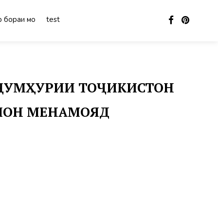
 бораи мо
test
 ҶУМҲУРИИ ТОҶИКИСТОН
ЪЛОН МЕНАМОЯД