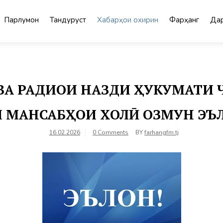
Парлумон
Тандурустӣ
Хабарҳои охирин
Фарҳанг
Дар
ВА РАДИОИ НАЗДИ ҲУКУМАТИ
 МАНСАБҲОИ ХОЛӢ ОЗМУН Э
16.02.2026
0 Comments
BY
farhangfm.tj