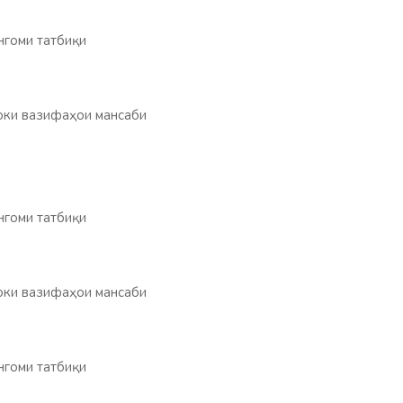
нгоми татбиқи
ноки вазифаҳои мансаби
нгоми татбиқи
ноки вазифаҳои мансаби
нгоми татбиқи