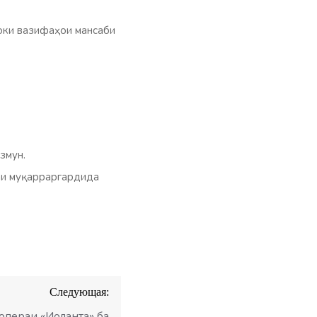
ноки вазифаҳои мансаби
змун.
заи муқарраргардида
Следующая:
пераи «Иоланта» ба