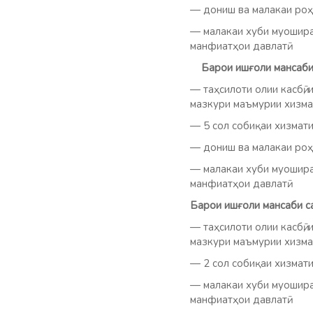
— дониш ва малакаи роҳб
— малакаи хуби муошират
манфиатҳои давлатӣ.
Барои ишғоли мансаби 
— таҳсилоти олии касбӣ,
мазкури маъмурии хизма
— 5 сол собиқаи хизмати 
— дониш ва малакаи роҳб
— малакаи хуби муошират
манфиатҳои давлатӣ.
Барои ишғоли мансаби с
— таҳсилоти олии касбӣ,
мазкури маъмурии хизма
— 2 сол собиқаи хизмати 
— малакаи хуби муошират
манфиатҳои давлатӣ.