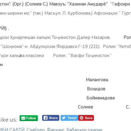
тон”. (Орг.) (Солиев С.) Мавзуъ: “Хазинаи Амударё”
“Т
афсири
 ширини мо.” (так.) Масъул: Л. Қурбонова.) Афсонаҳои “ Гург в
Ӣ!)
.
рои Ҳунарпешаи халқии Тоҷикистон Далер Назаров.
Рол
“Шоҳнома”-и Абдулқосим Фирдавсӣ. Г-19 (221). Ролик: “Китоб
ҳои халқӣ ва классикӣ. Ролик: “Васфи Тоҷикистон.”
ом
: Малангова. 
рдон: Воҳидов П
рир: Боймамадова
уҳаррир:
Солиев
С.
ike us:
ИБИ САВТӢ
,
Слайдер
,
Фарҳанг
,
Хабарҳои охирин