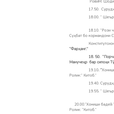
Ровӣ: М. Шодие
17.50. Сурудҳои 
18.00. “ Шеъри рўз.”
18.10. “Рози чархи ка
Суҳбат бо кормандони 
Конститутсионӣ Г.Ну
“Фарҳанг.”
18. 50.
“Порч
Манучеҳр бар сипоҳи Т
19.10
. “
Хониши
Ролик:” Китоб.”
19.40. Сурудҳо дар
19.55. “ Шеъри рўз.”
20.00.“Хониши бадеӣ”. “
Ролик: “Китоб.”