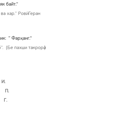
 як байт.”
а хар.” Ровӣ: Геран
ик:
“ Фарҳанг.”
”. (Бе пахши такрорӣ.)
И.
.
Г.