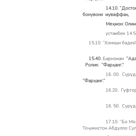
14.10. “Достони меҳр
бонувони муваффақ.
Меҳмон: Олими шарқ
устамбек 14
15.10. “Хониши бадеӣ. “
15.40.
Барномаи
“Ада
Ролик: “Фарҳанг.”
16. 00. Сурудҳо дар
“Фарҳанг.”
16.20. Гуфто
16. 50. Сурудҳо дар
17.10. “Бо Моҳу Парв
Тоҷикистон Абдулло Сул