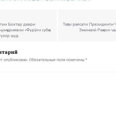
тии Бохтар даври
Таҳти раёсати Президенти 
умҳуриявии «Фурӯғи субҳи
Эмомалӣ Раҳмон ҷ
гузор шуд
нтарий
ет опубликован.
Обязательные поля помечены
*