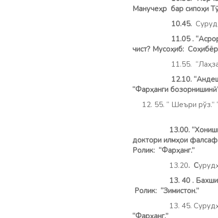
Манучеҳр бар сипоҳи Т
10.45.
Суруд
11.05 . “Асрори саҳна
чист? Мусоҳиб: Соҳибёр
11.55. “Лаҳзаи 
12.10. “Андеша.” (Орг
“Фарҳанги бозорнишин
12. 55. “ Шеъри рўз.” “
13.00. “Хониши бадеӣ
доктори илмҳои фалса
Ролик: “Фарҳанг.”
13.20
. С
урудҳ
13. 40 .
Бахши 
Ролик:
“Зимистон.”
13. 45. Сурудҳои да
“Фарҳанг.”