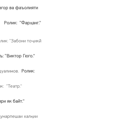
гор ва фаъолияти
лик: “Фарҳанг.”
ик: “Забони тоҷикӣ.”
уъ: “Виктор Гюго.”
дуалимов.
Ролик:
лик: “Театр.”
ри як байт.”
унарпешаи халқии