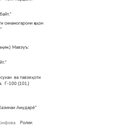
байт.”
 синамогарони ҷаҳон
”
қим.) Мавзуъ:
як байт.”
ухан ва тавзеҳоти
да. Г-100 (101.)
“Хазинаи Амударё”
арифова.
Ролик
: