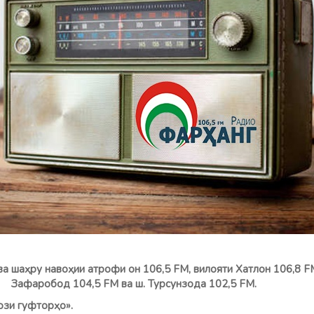
ва шаҳру навоҳии атрофи он 106,5 FM, вилояти Хатлон 106,8 F
н. Зафаробод 104,5 FM ва ш. Турсунзода 102,5 FM.
зи гуфторҳо».