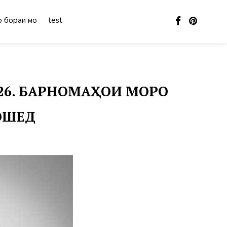
 бораи мо
test
026. БАРНОМАҲОИ МОРО
БОШЕД