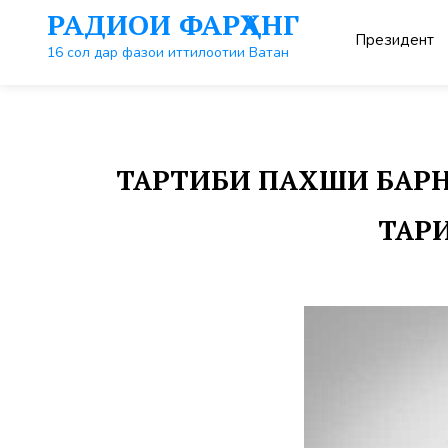
Перейти
РАДИОИ ФАРҲАНГ
к
Президент
контенту
16 сол дар фазои иттилоотии Ватан
ТАРТИБИ ПАХШИ БАРНО
ТАРИ