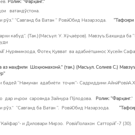
в.
Ролик: “Фарҳанг.”
ватандўстона.
 “Савганд ба Ватан “ Ровӣ: Обид Назарзода.
“Тафсири
буд”. (Так.)(Масъул: У. Хӯҷаёров). Мавзуъ:Бахшида ба “Рў
Суди
ряминзода, Фотеҳ Қувват ва адабиётшинос Хусейн Сафа
а аз маҳфили Шоҳномахонӣ.”
(так.) (Масъул. Солиев С.) Мавзу
ӯр”
 бадеӣ.” “Намунаи адабиёти тоҷик”- Садриддини Айнӣ. Ровӣ: А.Х
 иҷрои сароянда Зайнура Пўлодова.
Ролик: “Фарҳанг
.
 “Савганд ба Ватан “. Ровӣ: Обид Назарзода.
“Тафсири
Кайфар”- и Диловари Мирзо. Ровӣ: Лолахон Сатторӣ. Г-7 (30).