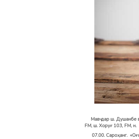
Мавҷ дар ш. Душанбе 
FM, ш. Хоруғ 103, FM, 
07.00. Сароҳанг. «Оғо