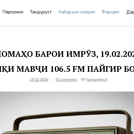
Парлумон
Тандурустӣ
Хабарҳои охирин
Фарҳанг
Дар
МАҲО БАРОИ ИМРӮЗ, 19.02.2
ҚИ МАВҶИ 106.5 FM ПАЙГИР 
19.02.2026
0 Comments
BY
farhangfm.tj