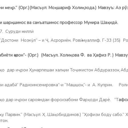
.” (Орг.)(Масъул: Моҳшариф Холиқзода.) Мавзуъ: Аз рўз
шинос ва санъатшинос профессор Мунира Шаҳидӣ. Ро
.57. Суруди миллӣ.
Достони Нозкӯл” – и Ҷ. Асрориён. Ровӣ: муаллиф. Г-33 (35) Рол
биёти ҷавон”- (Орг.)
(Масъул. Холиқова Ф. ва Ҳафиз Р. ) Мавз
 иҷрои Ҳунарпешаи халқии Тоҷикистон Абдураззоқ Аб
ри адабӣ. ” Радиоинсенировка”-и “Машшоқ”- и А. Куприн. Ро
 иҷрои сарояндаи форсизабони Фарҳоди Дарё. “Т
афси
ин.” (Масъул: Ҳ .Шаҳобиддинов.) “Ҳофизи боду сабо.” Ҳ
тон.