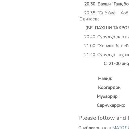
20.30. Бахши “Ганҷи бос
20.35. “Биё биё” “Хобаки
Одинаева.
(БЕ ПАХШИ ТАКРОР
20.40. Сурудҳо дар иҷ
21.00. “Хониши бадеӣ”. 
21.40. Сурудҳо оҳанг
С. 21-00 анҷ
Навид
Корга
Муҳар
Сарм
Please follow and l
Опубликовано в
МАТОЛ