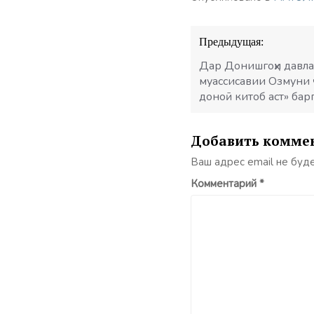
Навигация
Предыдущая:
по
записям
Дар Донишгоҳи давла
муассисавии Озмуни ҷ
доноӣ китоб аст» бар
Добавить комме
Ваш адрес email не буд
Комментарий
*