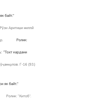
 як байт.”
зи Аритиши миллӣ.”
р.
Ролик:
ъ: “Тохт кардани
ўҷамқулов. Г-16 (93.)
”
 як байт.”
Ролик: “Китоб”.