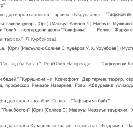
ӯр”
ҳо дар иҷрои сароянда Парвина Шукруллоева
“Тафсири як 
и ҳунар”. (Орг.) (Масъул: Азизов Л.) Мавзуъ: Мушкилоти
и Толиб- коргардони ҷавони “Тоҷикфилм.” Ролик: “ Фарҳанг.
тафреҳ.” (Л. Қурбонова.).
.) (Масъулон: Солиев С. Ҳӯҷаёров У. Ҳ. Урунбоев.) (Муста
ӣ”
Савганд ба Ватан “. Ровӣ: Обид Назарзода.
“Тафсири 
.” “Курушнома”- и Ксенофонт. Дар тарҷума, таҳрир, сарс
фа, профессор Рамазон Назариев. Ровӣ: Абдурашид Ализо
ои дар иҷрои ансанбли “Сипар.”
“Тафсири як байт.”
“Ганҷи бостон”. (Орг.) (Солиев С.) Мавзуъ: Мавзеъи таърихии 
р иҷрои Ҳунарпешаи халқии Тоҷикистон Муҳарамма Ш