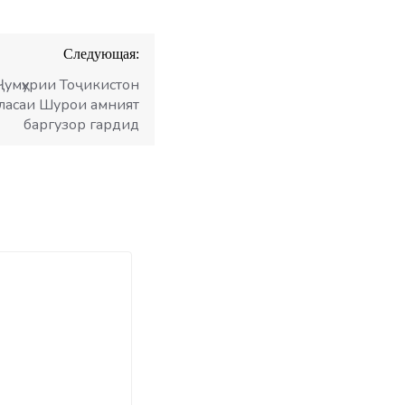
Следующая:
Ҷумҳурии Тоҷикистон
аласаи Шурои амният
баргузор гардид