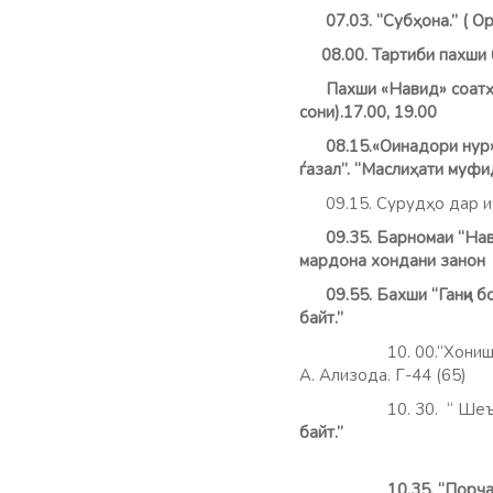
07.03. “Субҳона.” ( Ор
08.00. Тартиби пахши б
Пахши «Навид» соатҳои 0
сони).17.00, 19.00
08.15.«Оинадори нур». 
ѓазал”. “Маслиҳати муфи
09.15. Сурудҳо дар и
09.35. Барномаи “На
мардона хондани занон д
09.55. Бахши “Ганҷи 
байт.”
10. 00.“Хони
А. Ализода. Г-44 (65)
10. 30. “ Шеъри рўз.
байт.
10.35. “Порча аз маҳ