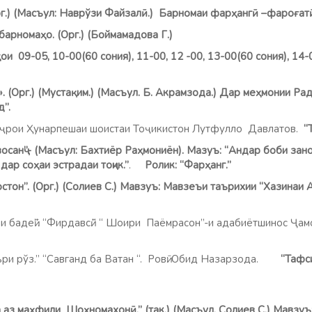
г.) (Масъул: Наврўзи Файзалӣ.) Барномаи фарҳангӣ –фароғат
арномаҳо. (Орг.) (Боймамадова Г.)
9-05, 10-00(60 сония), 11-00, 12 -00, 13-00(60 сония), 14-0
(Орг.) (Мустақим.) (Масъул. Б. Акрамзода.) Дар меҳмонии Рад
д”.
ҷрои Ҳунарпешаи шоистаи Тоҷикистон Лутфулло Давлатов.
“
восанҷ”- (Масъул: Бахтиёр Раҳмониён). Мазуъ: “Андар боби за
ар соҳаи эстрадаи тоҷик.”
.
Ролик: “Фарҳанг.”
бостон”. (Орг.) (Солиев С.) Мавзуъ: Мавзеъи таърихии “Хазинаи
ши бадеӣ”. “Фирдавсӣ.” “ Шоири Паёмрасон”-и адабиётшинос Ҷа
” “Савганд ба Ватан “. Ровӣ: Обид Назарзода.
“Тафсир
”
фили Шоҳномахонӣ.” (так.) (Масъул. Солиев С.) Мавзуъ: