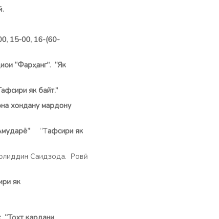
ӣ.
0, 15-00, 16-(60-
иои “Фарҳанг”. “Як
Тафсири як байт.”
нона хондану мардону
 Амударё”
“Т
афсири як
молиддин Саидзода. Ровӣ:
и як
 “Тохт кардани