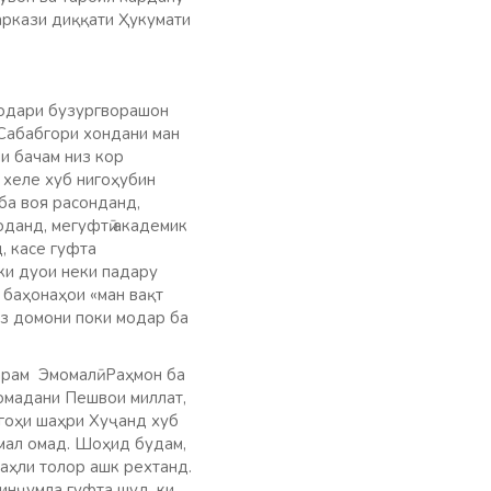
аркази диққати Ҳукумати
модари бузургворашон
Сабабгори хондани ман
и бачам низ кор
 хеле хуб нигоҳубин
ба воя расонданд,
данд, мегуфтӣ академик
, касе гуфта
ки дуои неки падару
 баҳонаҳои «ман вақт
аз домони поки модар ба
арам Эмомалӣ Раҳмон ба
 омадани Пешвои миллат,
гоҳи шаҳри Хуҷанд хуб
амал омад. Шоҳид будам,
аҳли толор ашк рехтанд.
инҷумла гуфта шуд, ки