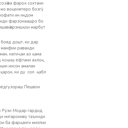
озӣ ва фарох сохтани
 мо воқеиятеро бозгӯ
арофати ин иқдом
анди фарзонаашро бо
ишавӣ арзишҳои марбут
 бояд дошт, ки дар
и манфии раванди
ан, натиҷаи аз ҳама
д коҳиш ёфтани ахлоқ,
иқии инсон амалан
ҳарон, ки ду сол қабл
унёдгузораш Пешвои
и Рӯзи Модар гардид,
ди нигарониву таъкиди
ои ба фарҳанги миллии