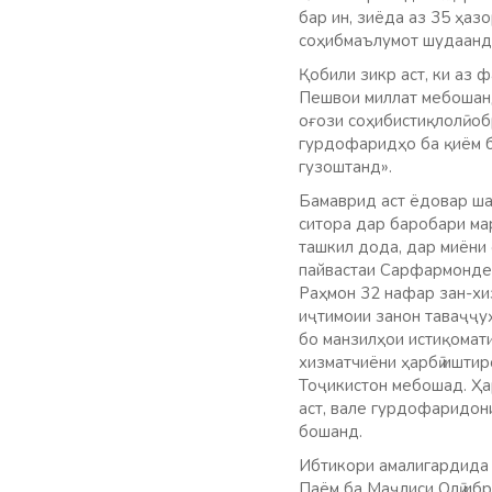
бар ин, зиёда аз 35 ҳаз
соҳибмаълумот шудаанд
Қобили зикр аст, ки аз 
Пешвои миллат мебошанд
оғози соҳибистиқлолӣ о
гурдофаридҳо ба қиём ба
гузоштанд».
Бамаврид аст ёдовар шав
ситора дар баробари ма
ташкил дода, дар миёни
пайвастаи Сарфармондеҳ
Раҳмон 32 нафар зан-хи
иҷтимоии занон таваҷҷуҳ
бо манзилҳои истиқомати
хизматчиёни ҳарбӣ иштир
Тоҷикистон мебошад. Ҳар
аст, вале гурдофаридон
бошанд.
Ибтикори амалигардида 
Паём ба Маҷлиси Олӣ иб