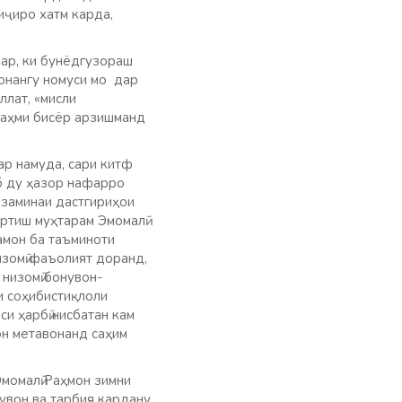
иҷиро хатм карда,
дар, ки бунёдгузораш
онангу номуси мо дар
ллат, «мисли
 саҳми бисёр арзишманд
ар намуда, сари китф
б ду ҳазор нафарро
заминаи дастгириҳои
ртиш муҳтарам Эмомалӣ
амон ба таъминоти
изомӣ фаъолият доранд,
 низомӣ бонувон-
и соҳибистиқлоли
и ҳарбӣ нисбатан кам
он метавонанд саҳим
момалӣ Раҳмон зимни
увон ва тарбия кардану