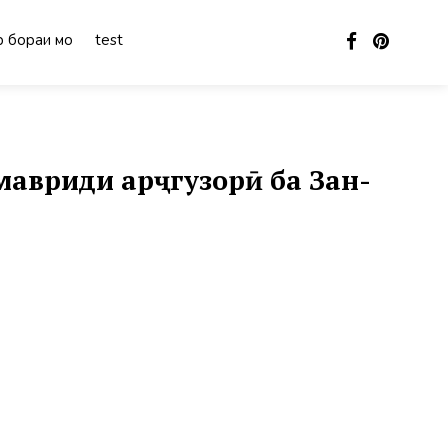
 бораи мо
test
вриди арҷгузорӣ ба Зан-