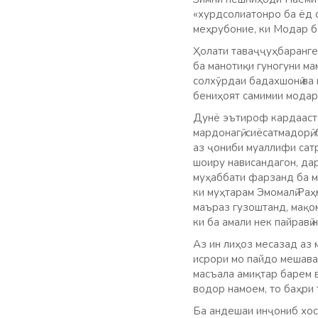
«хурдсолиатонро ба ёд о
меҳрубоние, ки Модар б
Ҳолати таваҷҷуҳбаранге
ба манотиқи гуногуни м
солхӯрдаи бадахшонӣ ва
бениҳоят самимии модар
Дунё эътироф кардааст,
мардонагӣ, сиёсатмадорӣ
аз ҷониби муаллифи сатр
шоиру нависандагон, да
муҳаббати фарзанд ба мо
ки муҳтарам Эмомалӣ Ра
маъраз гузоштанд, мақо
ки ба амали нек пайравӣ 
Аз ин лиҳоз месазад аз 
исрори мо пайдо мешава
масъала амиқтар барем 
водор намоем, то баҳри 
Ба андешаи инҷониб хоса