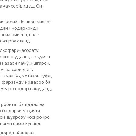
а ғамхорӣ дидед. Он
ои кории Пешвои миллат
адани модархонди
онии омиёна, вале
таъсирбахшанд.
лҳофарӣ, ҷасорату
ифот шудааст, аз ҷумла
и назари пажӯҳишгарон,
ом ва самимияту
 тамаллуқ метавон гуфт,
аи фарзанду модарро ба
омеаро водор намуданд,
р робита ба иддао ва
 ба дарки моҳияти
мон, шуарову носиронро
ногун васф кунанд.
 дорад. Аввалан,