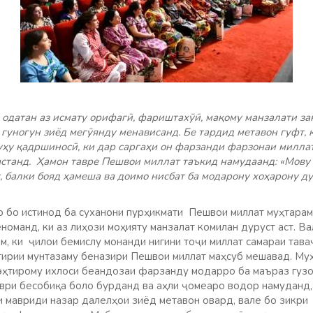
одатан аз исмату орифагӣ, фариштахӯӣ, мақому манзалати за
 гуногун зиёд мегӯянду менависанд. Бе тардид метавон гуфт, 
уҳу қадршиносӣ, ки дар саргаҳи он фарзанди фарзонаи милл
астанд. Ҳамон тавре Пешвои миллат таъкид намудаанд: «Мову 
т, балки бояд ҳамеша ва доимо нисбат ба модарону хоҳарону д
 бо истинод ба суханони пурҳикмати Пешвои миллат муҳтарам 
номанд, ки аз лиҳози моҳияту манзалат комилан дуруст аст. В
м, ки ҷилои бемислу монанди нигини тоҷи миллат самараи тава
тгирии мунтазаму беназири Пешвои миллат маҳсуб мешавад. Му
эҳтирому ихлоси беандозаи фарзанду модарро ба маъраз гуз
ври бесобиқа боло бурданд ва аҳли ҷомеаро водор намуданд, к
 мавриди назар далелҳои зиёд метавон овард, вале бо зикри 