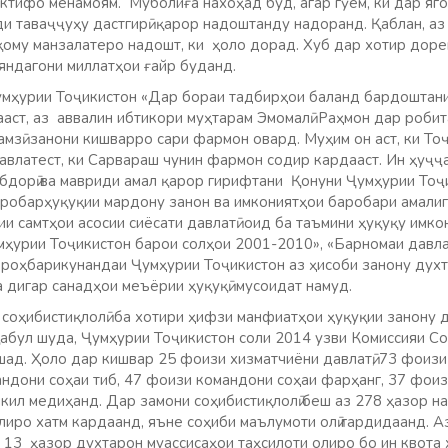
 иктифо менамоям. Муболиға нахоҳад буд, агар гӯем, ки дар яг
ди таваҷҷуҳу дастгирӣ қарор надоштанду надоранд. Қаблан, а
қому манзалатеро надошт, ки ҳоло дорад. Хуб дар хотир дорем
яндагони миллатҳои ғайр буданд.
ҳурии Тоҷикистон «Дар бораи тадбирҳои баланд бардоштани 
ааст, аз аввалин ибтикори муҳтарам Эмомалӣ Раҳмон дар роби
амзӣ занони кишварро сари фармон овард. Муҳим он аст, ки То
влатест, ки Сарвараш чунин фармон содир кардааст. Ин ҳуҷҷа
нибдорӣ ва мавриди амал қарор гирифтани Қонуни Ҷумҳурии То
робарҳуқуқии мардону занон ва имкониятҳои баробари амалиг
и самтҳои асосии сиёсати давлатӣ оид ба таъмини ҳуқуқу имк
мҳурии Тоҷикистон барои солҳои 2001-2010», «Барномаи давла
роҳбарикунандаи Ҷумҳурии Тоҷикистон аз ҳисоби занону дух
 дигар санадҳои меъёрии ҳуқуқӣ мусоидат намуд.
 соҳибистиқлолӣ ба хотири ҳифзи манфиатҳои ҳуқуқии занону 
 қабул шуда, Ҷумҳурии Тоҷикистон соли 2014 узви Комиссияи 
шад. Ҳоло дар кишвар 25 фоизи хизматчиёни давлатӣ, 73 фоиз
ндони соҳаи тиб, 47 фоизи командони соҳаи фарҳанг, 37 фоиз
кил медиҳанд. Дар замони соҳибистиқлолӣ беш аз 278 ҳазор н
лиро хатм кардаанд, яъне соҳиби маълумоти олӣ гардидаанд. А
 13 ҳазор духтарон муассисаҳои таҳсилоти олиро бо ин квота