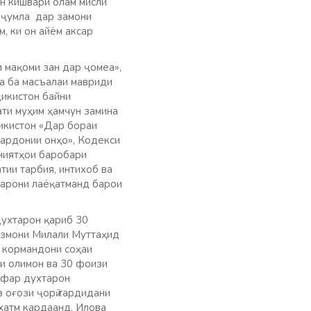
он кишвари олам мисли
з ҷумла дар замони
, ки он айём аксар
мақоми зан дар ҷомеа»,
та ба масъалаи мавриди
ҷикистон байни
ти муҳим ҳамчун замина
ҷикистон «Дар бораи
ардонии онҳо», Кодекси
ониятҳои баробари
тии тарбия, интихоб ва
тарони лаёқатманд барои
духтарон қариб 30
Созмони Милали Муттаҳид
и кормандони соҳаи
и олимон ва 30 фоизи
афар духтарон
з оғози ҷорӣ гардидани
 хатм кардаанд. Илова