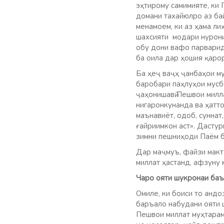
эҳтирому самимияте, ки 
домани тахайюлро аз ба
менамоем, ки аз ҳама ли
шахсияти модари нурони
обу дони вафо парварид
ба оила дар ҳошия қарор
Ба ҳеҷ ваҷҳ ҷанбаҳои м
баробари паҳлуҳои мусба
ҷаҳонишавӣ Пешвои милл
нигаронкунанда ва ҳатто
маънавиёт, одоб, суннат
ғайриимкон аст». Дасту
зимни пешниҳоди Паём б
Дар маҷмуъ, файзи макт
миллат ҳастанд, афзуну 
Чаро ояти шукронаи баъ
Омиле, ки боиси то анд
баръало набудани ояти 
Пешвои миллат муҳтарам