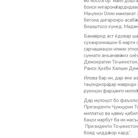
мо носозгор майл дошта,
боиси нигаронӣ гардида
Маҷлиси Олии мамлакат 
бегона дигаронро асабӣ 
биҳиштосо кунед. Мадан
Бамаврид аст ёдовар ша
суханрониашон 6 марти 
сарчашмаҳои илмии этног
суннати анъанавӣ низ си
Демократии Тоҷикистон,
Раиси Ҳизби Халқии Дем
Илова бар ин, дар яке а
тақлидкорӣ дар мавриди
рукнҳои фарҳанги миллӣ 
Дар мулоқот бо фаъолон
Президенти Ҷумҳурии То
миллатҳо ва қавму қабил
баҳси марбут ба ин масъ
Президенти Тоҷикистон 
бояд ҷиддӣ кор кард”.