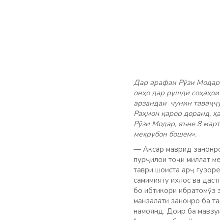
Дар арафаи Рӯзи Модар 
онҳо дар рушди соҳаҳои
арзандаи чунин таваҷҷ
Раҳмон қарор доранд, ҳ
Рӯзи Модар, яъне 8 мар
меҳрубон бошем».
— Аксар маврид занонро
пурҷилои тоҷи миллат ме
таври шоиста арҷ гузоре
самимияту ихлос ва дас
бо ибтикори ибратомӯз 
манзалати занонро ба та
намоянд. Доир ба мавзуи