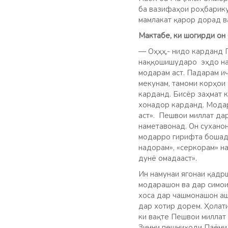
ба вазифаҳои роҳбарику
мамлакат қарор дорад ва
М
актабе, ки шогирди он
— Оҳҳҳ,- нидо карданд 
наққошишударо эҳдо нам
модарам аст. Падарам иҷ
мекунам, тамоми корҳои 
карданд. Бисёр заҳмат 
хонадор карданд. Модар
аст». Пешвои миллат да
наметавонад. Он суханон
модарро гирифта бошад,
надорам», «серкорам» н
дунё омадааст».
Ин намунаи ягонаи қадр
модарашон ва дар симои 
хоса дар чашмонашон аш
дар хотир дорем. Ҳолат
ки вақте Пешвои миллат 
Зимни пешниҳоди Паёми 