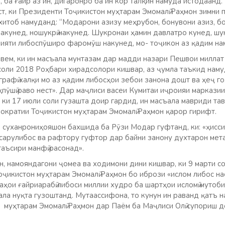
 ба ғайр аз ин, дигаронро ба ин кор талқин намуда истодаанд.
аст, ки Президенти Тоҷикистон муҳтарам Эмомалӣ Раҳмон зимни
хитоб намуданд: “Модарони азизу меҳрубон, бонувони азиз, б
накунед, ношукрӣ накунед. Шукронаи ҳамин давлатро кунед, ш
ияти либоспӯширо фаромӯш накунед, мо- тоҷикон аз қадим нам
вем, ки ин масъала мунтазам дар мадди назари Пешвои миллат
соли 2018 Роҳбари хирадсолори кишвар, аз ҷумла таъкид наму
рафӣ халқи мо аз қадим либосҳои зебои занона дошт ва ҳеҷ г
ёҳпӯшӣ раво нест». Дар маҷлиси васеи Кумитаи иҷроияи маркази
 ки 17 июли соли гузашта доир гардид, ин масъала мавриди та
ократии Тоҷикистон муҳтарам Эмомалӣ Раҳмон қарор гирифт.
з суханрониҳояшон бахшида ба Рӯзи Модар гуфтанд, ки: «ҳисси 
 сарулибос ва рафтору гуфтор дар байни занону духтарон мет
таъсири манфӣ расонад».
, намояндагони ҷомеа ва ходимони дини кишвар, ки 9 марти с
ҷикистон муҳтарам Эмомалӣ Раҳмон бо ибрози «ислом либос на
аҳои ғайриарабӣ либоси миллии худро ба шартҳои исломӣ мутоб
ала нуқта гузоштанд. Мутаассифона, то кунун ин раванд қатъ н
муҳтарам Эмомалӣ Раҳмон дар Паём ба Маҷлиси Олӣ супориш до