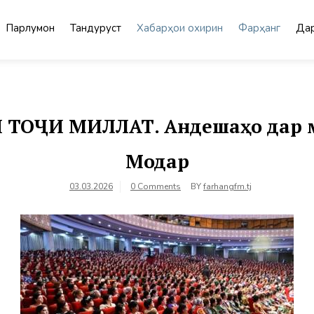
Парлумон
Тандурустӣ
Хабарҳои охирин
Фарҳанг
Дар
ҶИ МИЛЛАТ. Андешаҳо дар ма
Модар
03.03.2026
0 Comments
BY
farhangfm.tj