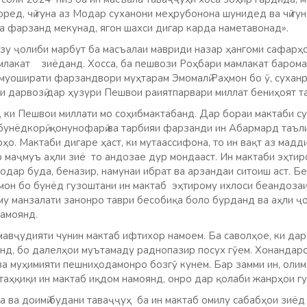
ред, чӣ гуна аз Модар суханони меҳрубонона шунидед ва чӣ гун
а фарзанд мекунад, ягон шахси дигар карда наметавонад».
зу ҷолиби марбут ба масъалаи мавриди назар ҳангоми сафарҳ
амлакат зиёданд. Хосса, ба пешвози Роҳбари мамлакат баром
 муоширати фарзандвори муҳтарам Эмомалӣ Раҳмон бо ӯ, суханр
и дарвозӣ дар ҳузури Пешвои раиятпарвари миллат бениҳоят 
 ки Пешвои миллати мо соҳибмактабанд. Дар бораи мактаби су
, бунёдкорӣ, қонунофарӣ ва тарбияи фарзанди ин Абармард таъл
ҳо. Мактаби дигаре ҳаст, ки мутаассифона, то ин вақт аз мадд
р маҷмуъ аҳли зиё то андозае дур мондааст. Ин мактаби эҳтир
дар буда, беназир, намунаи ибрат ва арзандаи ситоиш аст. Бе
ҳмон бо бунёд гузоштани ин мактаб эҳтирому ихлоси беандоз
му манзалати занонро таври бесобиқа боло бурданд ва аҳли ҷ
намоянд.
мавҷудияти чунин мактаб ифтихор намоем. Ба саволҳое, ки да
нд, бо далелҳои муътамаду раднопазир посух гӯем. Хонандаро
ва муҳимияти пешниҳодамонро бозгӯ кунем. Бар замми ин, оли
таҳқиқи ин мактаб иқдом намоянд, онро дар қолаби жанрҳои гу
 ва доимӣ будани таваҷҷуҳ ба ин мактаб омилу сабабҳои зиёд