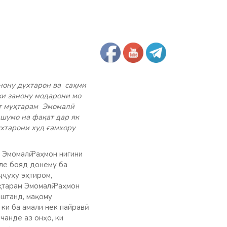
нону духтарон ва саҳми
ки занону модарони мо
ат муҳтарам Эмомалӣ
шумо на фақат дар як
ухтарони худ ғамхору
Эмомалӣ Раҳмон нигини
але бояд донему ба
ҷҷуҳу эҳтиром,
ҳтарам Эмомалӣ Раҳмон
оштанд, мақому
и ба амали нек пайравӣ
чанде аз онҳо, ки