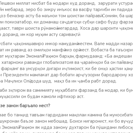
Пешвои миллат нисбат ба модари худ доранд, зарурати устурас
йн мебарад, зеро бо зикру инъкос ва васфу тарғиби ин падида
ҳоз беназир асту ба маънои том шоистаи пайравӣ. Сониян, ба ш
и покизатабор, ки доманаш саҷдагоҳи субҳи сафо буду фарз
ааст, таври шоиста рӯнамоӣ мегардад. Хоса дар шароити ҷаҳон
 доранд, ин кор муҳим асту саривақтӣ.
усбати ҷаҳонишавиро инкор намуданӣ нестем. Вале мадди назар
т ин раванд аз омилҳои манфӣ низ орӣ нест. Вобаста ба таъсир
ат муҳтарам Эмомалӣ Раҳмон барҳақ фармудаанд: «Ба андешаи м
 хатарноки раванди глобализатсия ва ҷараёнҳои ба он пайван
, фарҳанг ва унсурҳои дигари иҷтимоист, ки бе онҳо ҳастии ҳақ
ри Президенти мамлакат дар бобати арҷгузории бародарону хо
а Маҷлиси Олӣ дода шуд, маҳз ба ин ҷанба рабт дорад.
аби эҳтиром ва самимияту муҳаббати фарзанд ба модар, ки б
муҳассили он будан камоли ифтихор аст.
зе занон баръало нест?
озае бо танқид тавъам гардидани мақолаи камина ба муносибат
шукронаи баъзе занон мебошад. Боиси нигаронист, ки бо вуҷу
 Эмомалӣ Раҳмон як идда занону духтарон ба пӯшидани либосҳ