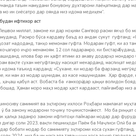
нанда таъин намудани бонувону духтарони лаёқатманд дар м
 мо ин сиёсатро дар оянда низ идома медиҳем”.
 будан ифтихор аст
Пешвои миллат, замоне ки дар ноҳияи Сангвор расми якҷо бо 
уданд. Расмро бӯса кардаву баъд аз андак сукут гуфтанд: «
озат надоданд, танҳо мемонам гуфта. Модарам гуфт, ки аз тан
хоҷагиро иҷро менамоям. 12 сол падарамро, ки бистарӣ буданд,
кашиданд, илова бар ин ҳафт ятими аз акаву додарҳо мондаро 
ам вақте сухан мегуфтанду насиҳат мекарданд, маслиҳат медо
р идома таъкид карданд: «Сухане, ки модар ба фарзанд мегӯяд
е, ки ман аз модар шунидам, аз касе нашунидаам. Ҳар фарде, 
 ҳаҷаш қабул аст. Вобаста ба ғамхорӣ дар ҳаққи волидон бояд
абошад. Ҳамаи моро маҳз модар ҳаст кардааст, пайғамбар низ 
шиносиву самимият ва эҳтирому ихлоси Роҳбари мамлакат муҳт
ӯ ба занону модарони тоҷику тоҷикистонӣ нест. Мо ба риққат
к ҳалқа заданро замони ифтитоҳи пайкараи модар дар фуруд
и дигар соли 2023, вақти пешниҳоди Паём ба Маҷлиси Олӣ ба 
дар бобати модар бо самимияту эҳтироми хоса сухан гуфтанд, 
соли 2024 низ ба ин масъала таваҷҷуҳи хоса зоҳир гардида, м