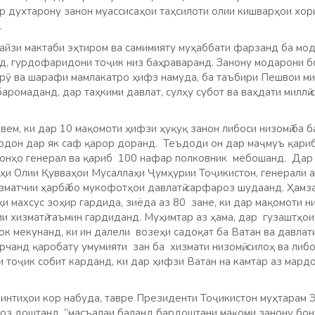
ор духтарону занон муассисаҳои таҳсилоти олии кишварҳои хор
.
файзи мактаби эҳтиром ва самимияту муҳаббати фарзанд ба мо
, гурдофаридони тоҷик низ баҳраваранд. Занону модарони б
брӯ ва шарафи мамлакатро ҳифз намуда, ба таъбири Пешвои ми
ромаданд, дар таҳкими давлат, сулҳу субот ва ваҳдати миллӣ
ем, ки дар 10 мақомоти ҳифзи ҳуқуқ занон либоси низомӣ ба б
рдон дар як саф қарор доранд. Теъдоди он дар маҷмуъ қари
 онҳо генерал ва қариб 100 нафар полковник мебошанд. Дар 
и Олии Қувваҳои Мусаллаҳи Ҷумҳурии Тоҷикистон, генерали а
зматчии ҳарбӣ бо мукофотҳои давлатӣ сарфароз шудаанд. Ҳамз
и махсус зоҳир гардида, зиёда аз 80 зане, ки дар мақомоти н
и хизматӣ таъмин гардиданд. Муҳимтар аз ҳама, дар гузаштҳои
ок мекунанд, ки ин далели возеҳи садоқат ба Ватан ва давлат
чанд қаробату умумияти зан ба хизмати низомӣ, силоҳ ва либос
и тоҷик собит карданд, ки дар ҳифзи Ватан на камтар аз мард
интиҳои кор набуда, тавре Президенти Тоҷикистон муҳтарам Э
роз доштанд, “масъалаи баланд бардоштани мақоми занону бон