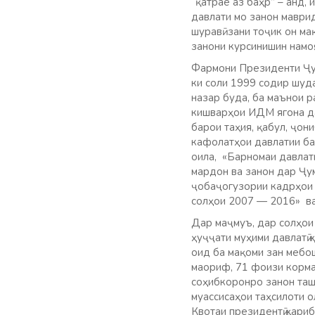
“қатрае аз баҳр” – анд,
давлати мо занон маври
шуравӣ зани тоҷик он ма
занони курсинишин намо
Фармони Президенти Ҷум
ки соли 1999 содир шуд
назар буда, ба маънои р
кишварҳои ИДМ ягона да
барои таҳия, қабул, ҷо
кафолатҳои давлатии ба
оила, «Барномаи давлати
мардон ва занон дар Ҷу
ҷобаҷогузории кадрҳои 
солҳои 2007 — 2016» ва
Дар маҷмуъ, дар солҳои
ҳуҷҷати муҳими давлатӣ
оид ба мақоми зан мебо
маориф, 71 фоизи корма
соҳибкоронро занон таш
муассисаҳои таҳсилоти о
Квотаи президентӣ қариб