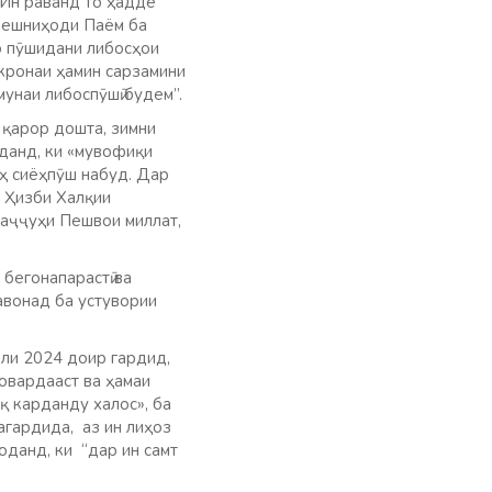
 Ин раванд то ҳадде
 пешниҳоди Паём ба
о пӯшидани либосҳои
укронаи ҳамин сарзамини
унаи либоспӯшӣ будем”.
 қарор дошта, зимни
данд, ки «мувофиқи
оҳ сиёҳпӯш набуд. Дар
и Ҳизби Халқии
ваҷҷуҳи Пешвои миллат,
бегонапарастӣ ва
авонад ба устувории
оли 2024 доир гардид,
овардааст ва ҳамаи
иқ карданду халос», ба
агардида, аз ин лиҳоз
данд, ки “дар ин самт