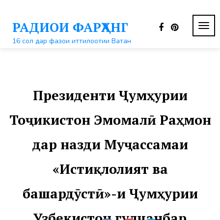
Перейти
к
РАДИОИ ФАРҲАНГ
контенту
ПЕР
НАВ
16 сол дар фазои иттилоотии Ватан
Президенти Ҷумҳурии
Тоҷикистон Эмомалӣ Раҳмон
дар назди Муҷассамаи
«Истиқлолият ва
башардӯстӣ»-и Ҷумҳурии
Узбекистон гулчанбар