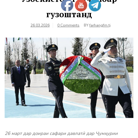
гузоштанд
26.03.2026
0 Comments
BY
farhangfm.tj
26 март дар доираи сафари давлатӣ дар Ҷумҳурии