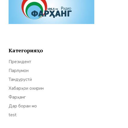
Категорияҳо
Президент
Парлумон
Тандурустӣ
Хабарҳои охирин
Фарҳанг
Дар бораи мо
test