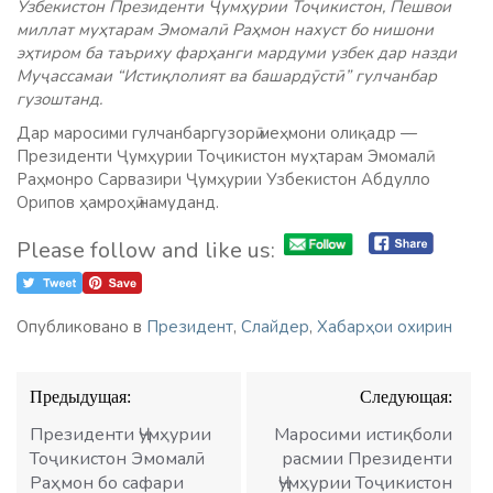
Узбекистон Президенти Ҷумҳурии Тоҷикистон, Пешвои
миллат муҳтарам Эмомалӣ Раҳмон нахуст бо нишони
эҳтиром ба таъриху фарҳанги мардуми узбек дар назди
Муҷассамаи “Истиқлолият ва башардӯстӣ” гулчанбар
гузоштанд.
Дар маросими гулчанбаргузорӣ меҳмони олиқадр —
Президенти Ҷумҳурии Тоҷикистон муҳтарам Эмомалӣ
Раҳмонро Сарвазири Ҷумҳурии Узбекистон Абдулло
Орипов ҳамроҳӣ намуданд.
Please follow and like us:
Опубликовано в
Президент
,
Слайдер
,
Хабарҳои охирин
Навигация
Предыдущая:
Следующая:
по
записям
Президенти Ҷумҳурии
Маросими истиқболи
Тоҷикистон Эмомалӣ
расмии Президенти
Раҳмон бо сафари
Ҷумҳурии Тоҷикистон