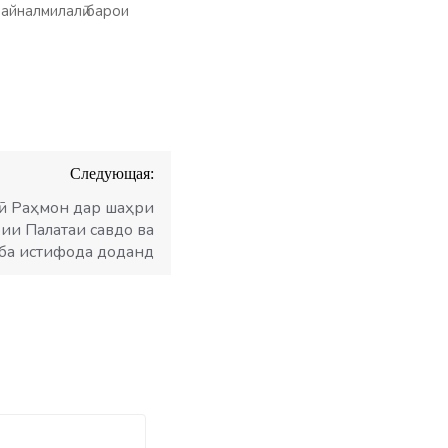
айналмилалӣ барои
Следующая:
ӣ Раҳмон дар шаҳри
ии Палатаи савдо ва
 ба истифода доданд