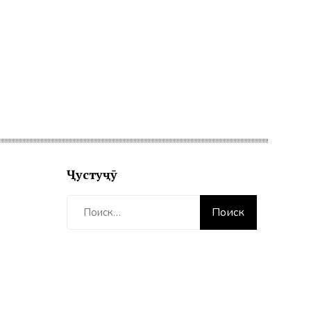
Ҷустуҷӯ
Найти: