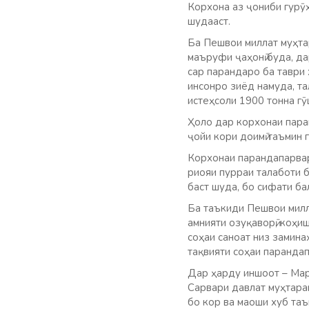
Корхона аз ҷониби гурӯҳ
шудааст.
Ба Пешвои миллат муҳтар
маъруфи ҷаҳонӣ буда, да
сар парандаро ба таври 
инсонро зиёд намуда, т
истеҳсоли 1900 тонна гӯ
Ҳоло дар корхонаи пара
ҷойи кори доимӣ таъмин 
Корхонаи парандапарвар
риояи пурраи талаботи б
баст шуда, бо сифати б
Ба таъкиди Пешвои милл
амнияти озуқаворӣ, коҳиш
соҳаи саноат низ замина
тақвияти соҳаи парандап
Дар ҳарду иншоот – Марк
Сарвари давлат муҳтара
бо кор ва маоши хуб та