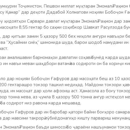
умҳурии Тоҷикистон, Пешвои миллат муҳтарам Эмомалӣ Раҳмон
су Қамар” дар деҳоти Дадабой Холматови ноҳияи Бобоҷон Ға
ру ҳидоятҳои Сарвари давлат муҳтарам Эмомалӣ Раҳмон дар зам
 масоҳати 8,55 гектар бо саҳми соҳибкор Шавкат Расулзода бу
 дар қитъаи замин 5 ҳазору 500 бех ниҳоли ангури навъҳои бе
 ва “Ҳусайнии сиёҳ” шинонида шуда, барои шодоб намудани ин
аст.
раи амалишавии барномаҳои давлатии соҳавӣ бунёд карда шуда
о ин навъи меваи шаҳдбори ватанӣ ва содироти он ба хориҷи к
оло дар ноҳияи Бобоҷон Ғафуров дар масоҳати беш аз 10 ҳазо
 200 гектарашро токзор ташкил медиҳад. Майдони токзори ҳаво
уда, ин масоҳат дар ҳоли афзоиш аст. Ҳамасола аз боғу токзо
р тонна мева, аз ҷумла 8 ҳазору 500 тонна ангур истеҳсол м
 ба содирот низ равона карда мешавад.
боҷон Ғафуров дар ин баробар қатори байни боғҳоро самара
ва дар мавсими такрорӣ лӯбиёдонагиҳо кишту парвариш мекунан
м Эмомалӣ Раҳмон баъди шиносоӣ бо ҷараёни нашъунамои токзор