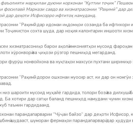
а фаъолияти марҳилаи дуюми корхонаи “Қуттии тоҷик” Пешво
и фосилавӣ Маркази савдо ва хизматрасонии “Раҳимӣ” дар де
рӣ дар деҳоти Исфисорро ифтитоҳ намуданд.
трасонии “Раҳимӣ” дар идомаи иқдомҳои созанда ба ифтихори и
ии Тоҷикистон сохта шуда, дар ноҳия калонтарин иншооти хизм
сеи хизматрасониҳо барои аҳолӣ имкониятҳои мусоид фароҳам 
улоти хӯрокворӣ ва ҷиҳози рӯзгор пешниҳод мегарданд.
ори фурӯш нонвойхона ва нуқтаҳои махсуси пухтани шириниҳо
расонии “Раҳимӣ” дорои ошхонаи муосир аст, ки дар он номгӯи
шавад.
 низ шароити мусоид муҳайё гардида, толори бозӣ ва дилхушӣ
д. Ба хотири дар сатҳи баланд пешниҳод намудани чунин хизм
 хуб таъмин гардидаанд.
хонаи парандапарварии “Чӯҷаи байзо” дар деҳоти Исфисор, 
ешбинӣ шудааст, шумораи фермаҳои парандапарварӣ дар ҳудуди 