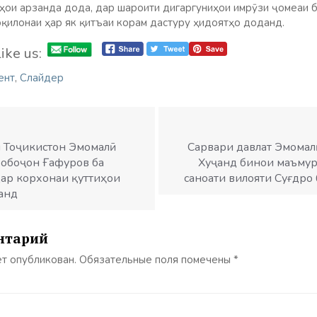
аҳои арзанда дода, дар шароити дигаргуниҳои имрӯзи ҷомеаи б
қилонаи ҳар як қитъаи корам дастуру ҳидоятҳо доданд.
ike us:
ент
,
Слайдер
 Тоҷикистон Эмомалӣ
Сарвари давлат Эмомал
Бобоҷон Ғафуров ба
Хуҷанд бинои маъмур
дар корхонаи қуттиҳои
саноати вилояти Суғдро
анд
нтарий
ет опубликован.
Обязательные поля помечены
*