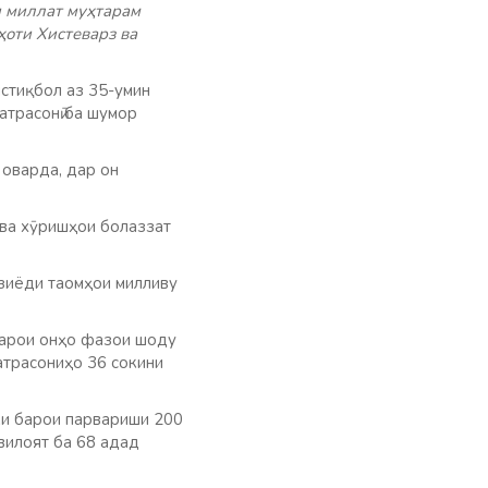
и миллат муҳтарам
ҳоти Хистеварз ва
стиқбол аз 35-умин
атрасонӣ ба шумор
оварда, дар он
 ва хӯришҳои болаззат
 зиёди таомҳои милливу
 барои онҳо фазои шоду
атрасониҳо 36 сокини
ки барои парвариши 200
вилоят ба 68 адад