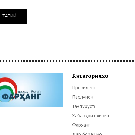
Категорияҳо
Президент
Парлумон
Тандурустӣ
Хабарҳои охирин
Фарҳанг
Дар бораи мо