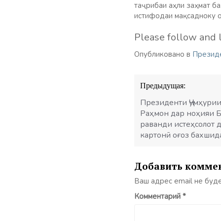
таҷрибаи аҳли заҳмат б
истифодаи мақсадноку о
Please follow and l
Опубликовано в
Презид
Навигация
Предыдущая:
по
записям
Президенти Ҷумҳурии
Раҳмон дар ноҳияи 
раванди истеҳсолот 
картонӣ оғоз бахшид
Добавить комме
Ваш адрес email не буд
Комментарий
*