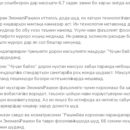
и соҳибкорон дар масоҳати 6,7 садяк замин бо харҷи зиёда аз
ам Эмомалӣ Раҳмон иттилоъ дода шуд, ки хатҳои технологӣ та
р кишварҳои минтақа камназир аст. Ин технология метавонад д
худкор бо обу ғизо таъмин намояд. Усули нави фаъолият фоси
алафоти мурғро коҳиш медиҳад. Ин раванд эҳтимоли расидан ба
шти мурғро дар як сол бештар мекунад.
ндапарварии Ҷамъияти дорои масъулияти маҳдуди “Чӯҷаи байзо
гардиданд.
ии “Чӯҷаи байзо” дорои нуқтаи махсуси забҳи паранда мебош
еҳдоштӣ ва стандартҳои санитарӣ ба роҳ монда шудааст. Маҳсу
аланд пешниҳоди бозори истеъмолӣ карда мешавад.
ат муҳтарам Эмомалӣ Раҳмон фаъолияти чунин корхонаҳо ба ҳ
и вобастагӣ аз воридот, таъсиси ҷойҳои нави корӣ, устувории иқ
ҳои воқеӣ мегузорад. Аз ин лиҳоз бо истифода аз имтиёзу са
арварӣ дар кишвар зарур дониста шуд.
ази савдо ва хизматрасонии “Раҳимӣ” ва корхонаи парандапарв
м Эмомалӣ Раҳмон ба таври фосилавӣ кушода шуд, 66 сокини н
ъмин шуданд.