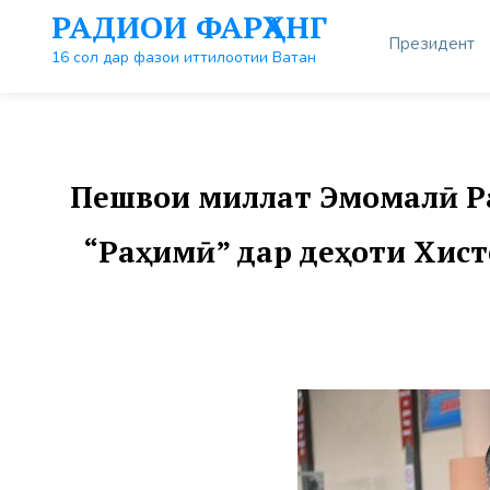
Перейти
РАДИОИ ФАРҲАНГ
к
Президент
контенту
16 сол дар фазои иттилоотии Ватан
Пешвои миллат Эмомалӣ Ра
“Раҳимӣ” дар деҳоти Хист