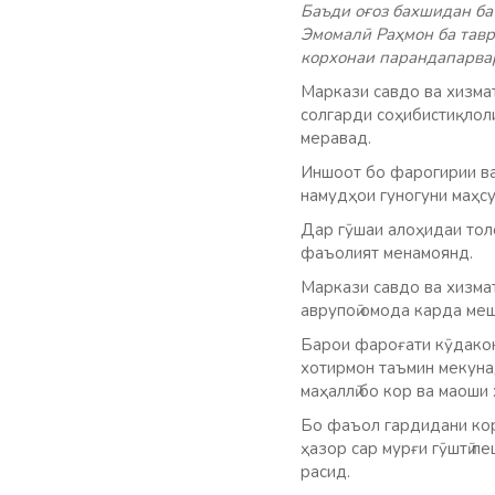
Баъди оғоз бахшидан б
Эмомалӣ Раҳмон ба тавр
корхонаи парандапарва
Маркази савдо ва хизма
солгарди соҳибистиқлол
меравад.
Иншоот бо фарогирии ва
намудҳои гуногуни маҳс
Дар гӯшаи алоҳидаи тол
фаъолият менамоянд.
Маркази савдо ва хизмат
аврупоӣ омода карда ме
Барои фароғати кӯдакон
хотирмон таъмин мекуна
маҳаллӣ бо кор ва маоши
Бо фаъол гардидани кор
ҳазор сар мурғи гӯштӣ п
расид.