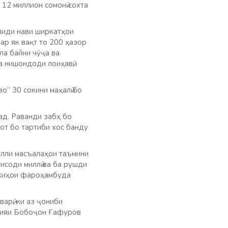
 12 миллион сомонӣ сохта
влиди нави ширкатҳои
ар як вақт то 200 ҳазор
ла байни чӯҷа ва
 нишондоди лоиҳавӣ,
” 30 сокини маҳалӣ бо
ад. Раванди забҳ бо
лот бо тартиби хос банду
алли масъалаҳои таъмини
тисоди миллӣ ва ба рушди
букиҳои фароҳамбуда
арӣ, ки аз ҷониби
оҳияи Бобоҷон Ғафуров