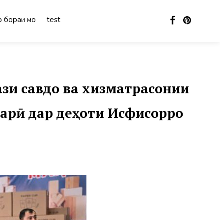
 бораи мо
test
зи савдо ва хизматрасонии
варӣ дар деҳоти Исфисорро