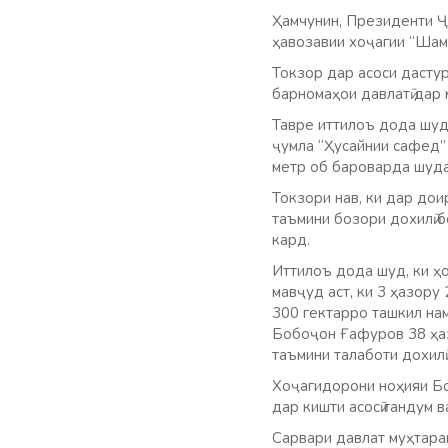
Ҳамчунин, Президенти Ҷ
ҳавозавии хоҷагии “Шам
Токзор дар асоси дасту
барномаҳои давлатӣ дар
Тавре иттилоъ дода шуд,
ҷумла “Ҳусайнии сафед”
метр об бароварда шуда
Токзори нав, ки дар дои
таъмини бозори дохилӣ б
кард.
Иттилоъ дода шуд, ки ҳ
мавҷуд аст, ки 3 ҳазору
300 гектарро ташкил нам
Бобоҷон Ғафуров 38 ҳазо
таъмини талаботи дохилӣ
Хоҷагидорони ноҳияи Бо
дар кишти асосӣ гандум 
Сарвари давлат муҳтара