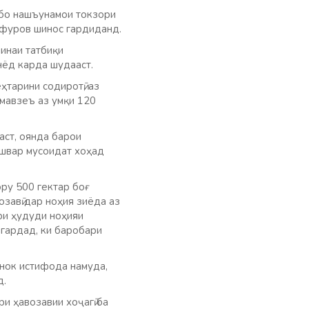
 бо нашъунамои токзори
фуров шинос гардиданд.
инаи татбиқи
нёд карда шудааст.
ҳтарини содиротӣ, аз
 мавзеъ аз умқи 120
аст, оянда барои
ишвар мусоидат хоҳад
ру 500 гектар боғ
завӣ дар ноҳия зиёда аз
ри ҳудуди ноҳияи
егардад, ки баробари
нок истифода намуда,
д.
и ҳавозавии хоҷагӣ ба