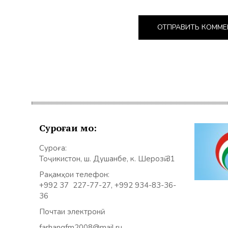
Суроғаи мо:
Суроға:
Тоҷикистон, ш. Душанбе, к. Шерозӣ 31
Рақамҳои телефон:
+992 37 227-77-27, +992 934-83-36-
36
Почтаи электронӣ:
farhangfm2008@mail.ru