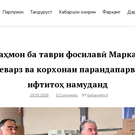
Парлумон
Тандурустӣ
Хабарҳои охирин
Фарҳанг
Дар
ҳмон ба таври фосилавӣ Марка
еварз ва корхонаи парандапар
ифтитоҳ намуданд
29.03.2026
0 Comments
BY
farhangfm.tj