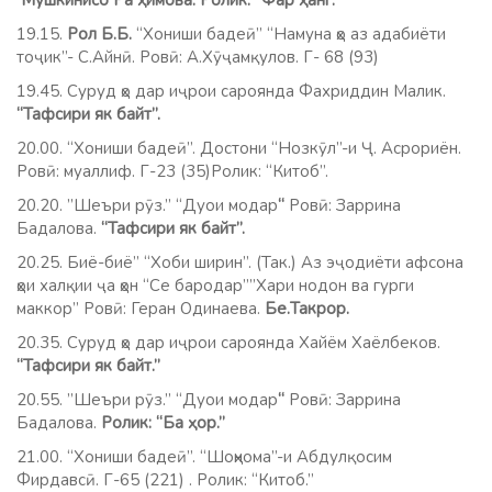
Мушкинисо Ра ҳимова. Ролик: “Фар ҳанг.”
19.15.
Рол Б.Б.
“Хониши бадеӣ” “Намуна ҳо аз адабиёти
тоҷик”- С.Айнӣ. Ровӣ: А.Хӯҷамқулов. Г- 68 (93)
19.45. Суруд ҳо дар иҷрои сароянда Фахриддин Малик.
“Тафсири як байт”.
20.00. “Хониши бадеӣ”. Достони “Нозкӯл”-и Ҷ. Асрориён.
Ровӣ: муаллиф. Г-23 (35)Ролик: “Китоб”.
20.20. ”Шеъри рӯз.” “Дуои модар
“
Ровӣ: Заррина
Бадалова.
“Тафсири як байт”.
20.25. Биё-биё” “Хоби ширин”. (Так.) Аз эҷодиёти афсона
ҳои халқии ҷа ҳон “Се бародар””Хари нодон ва гурги
маккор” Ровӣ: Геран Одинаева.
Бе.Такрор.
20.35. Суруд ҳо дар иҷрои сароянда Хайём Хаёлбеков.
“Тафсири як байт.”
20.55. ”Шеъри рӯз.” “Дуои модар
“
Ровӣ: Заррина
Бадалова.
Ролик:
“Ба ҳор.”
21.00. “Хониши бадеӣ”. “Шоҳнома”-и Абдулқосим
Фирдавсӣ. Г-65 (221) . Ролик: “Китоб.”