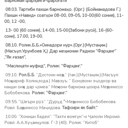
Барномаи фарҳангӣ-фароғатӣ
08
.
03. Тартиби пахши барномаҳо. (Орг.) (Боймамадова Г.)
Пахши «Навид» соатҳои 08-00, 09-05, 10-00(60 сония), 11-
00, 12 -00,
13- 00 (60 сония), 14-00, 15-00(Забони русӣ), 16-(60-
сони), 17.00, 19-00.
08.10. Ролик.Б.Б.«Оинадори нур».(Орг.)(Мустақим.)
(Масъул.Урунбоев Ҳ.) Дар меҳмонии Радиои “Фарҳанг”
,”Як ғазал”,
”Маслиҳати муфид”, Ролик: “Фарҳанг.”
09.10.
Рол.Б.Б
. “Достони меҳр.” (так.)(Мустақим.)(Масъул:
Моҳшариф Холиқзода.) Мавзуъ: “ Бонувони эҷодкор ва
нақши онҳо дар ҷомеа.” Меҳмони барнома шоира Меҳриниссо
Бобобекова.
Ролик: “Фарҳанг.”
09.55. ”Шеъри рӯз.” “Дуруд
“-
Меҳриниссо Бобобекова.
Ровӣ: Баҳриниссо Маҷидова.
Тафсири як байт.”
10.00. “Хониши бадеӣ”. “Тахти вожгун”-и Ҷалоли Икромӣ.
Ровӣ: А.А.Хуҷамқулов. Г-3 (40). Ролик: “Китоб”