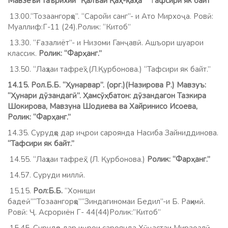
Мавзеъи таърихии “Қалъаи Қаҳ-қаҳа”
“Т
афсири як байт
“
13.00.“Тозаангорҳо”. “Саройи санг”- и Ато Мирхоҷа. Ровӣ:
Муаллиф:Г-11 (24).Ролик: “Китоб”
13.30. “Ғазалиёт”- и Низоми Ганҷавӣ. Ашъори шуарои
классик.
Ролик: “Фарҳанг.”
13.50. “Лаҳзаи тафреҳ” (Л.Қурбонова.) “Тафсири як байт.”
14.15. Рол.Б.Б. “Ҳунарвар”. (орг.)(Назирова Р.) Мавзуъ:
“Ҳунари дӯзандагӣ”. Ҳамсӯҳбатон: дӯзандагон Тазкира
Шокирова, Мавзуна Шодиева ва Хайринисо Исоева,
Ролик: “Фарҳанг.”
14.35. Сурудҳо дар иҷрои сароянда Насиба Зайниддинова.
“Тафсири як байт.”
14.55. “Лаҳзаи тафреҳ.” (Л. Қурбонова.)
Ролик: “Фарҳанг.”
14.57. Суруди миллӣ.
15.15.
Рол:Б.Б.
“Хониши
бадеӣ”“Тозаангорҳо”“Зиндагиномаи Бедил”-и Б. Раҳимӣ.
Ровӣ: Ҷ. Асрориён Г- 44(44)Ролик:”Китоб”