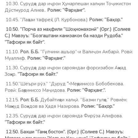
10.30. Сурудҳо дар иҷрои Ҳунарпешаи халқии Тоҷикистон
Дӯстмурод Алиев..
Ролик: “Фарҳанг”.
10.45. “Лаҳзаи тафреҳ.” (Л. Қурбонова.)
Ролик: “Баҳор.”
10.50. “Порча аз маҳфили “Шоҳномахонӣ” (Орг.) (Солиев
С.) Мавзуъ: “Бозгаштани канизакон ба назди Рудоба.”
“Тафсири як байт”.
11.10.
Рол. Б.Б.
“Гулчини ашъор”-и Валиҷон Акбарӣ. Ровӣ:
Муаллиф.
Ролик: “Фарҳанг.”
11.30. Сурудҳо дар иҷрои сарояндаи форсизабон Аҳмад
Зоҳир.
“Тафсири як байт.”
11.50.”Шеъри рӯз.” “Дуруд
“-
Меҳриниссо Бобобекова.
Ровӣ: Баҳриниссо Маҷидова.
Ролик: “Фарҳанг.”.
12.15.
Рол: Б.Б.
Дубайтиҳои халқӣ. “Базми гулҳо.” Ровиён:
Маҳмуд Воҳидов ва Ҳадя Назирова.
Ролик: “Баҳор.”
12.35. Сурудҳо дар иҷрои сароянда Фирӯза Алифова.
“Тафсири як байт.”
12.50.
Бахши “Ганҷи бостон”. (Орг.) (Солиев С.) Мавзуъ: