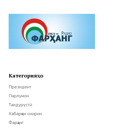
Категорияҳо
Президент
Парлумон
Тандурустӣ
Хабарҳои охирин
Фарҳанг