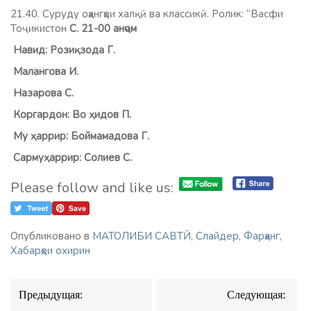
21.40. Суруду оҳангҳои халқӣ ва классикӣ. Ролик: “Васфи
Тоҷикистон
С. 21-00 анҷом
Навид: Розиқзода Г.
Малангова И.
Назарова С.
Коргардон: Во ҳидов П.
Му ҳаррир: Боймамадова Г.
Сармуҳаррир: Солиев С.
Please follow and like us:
Опубликовано в
МАТОЛИБИ САВТӢ
,
Слайдер
,
Фарҳанг
,
Хабарҳои охирин
Навигация
Предыдущая:
Следующая:
по