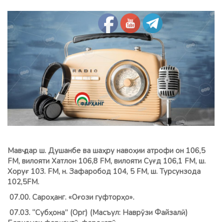
Мавҷ дар ш. Душанбе ва шаҳру навоҳии атрофи он 106,5
FM, вилояти Хатлон 106,8 FМ, вилояти Суғд 106,1 FM, ш.
Хоруғ 103. FM, н. Зафаробод 104, 5 FM, ш. Турсунзода
102,5FM.
07.00. Сароҳанг. «Оғози гуфторҳо».
07.03. “Субҳона” (Орг) (Масъул: Наврӯзи Файзалӣ)