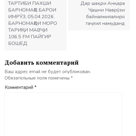
записям
ТАРТИБИ ПАХШИ
Дар шаҳри Анқара
БАРНОМАҲО БАРОИ
Ҷашни Наврӯзи
ИМРӮЗ, 05.04.2026.
байналмилалиро
БАРНОМАҲОИ МОРО
таҷлил намуданд
ТАРИҚИ МАВҶИ
106.5 FM ПАЙГИР
БОШЕД
Добавить комментарий
Ваш адрес email не будет опубликован.
Обязательные поля помечены
*
Комментарий
*