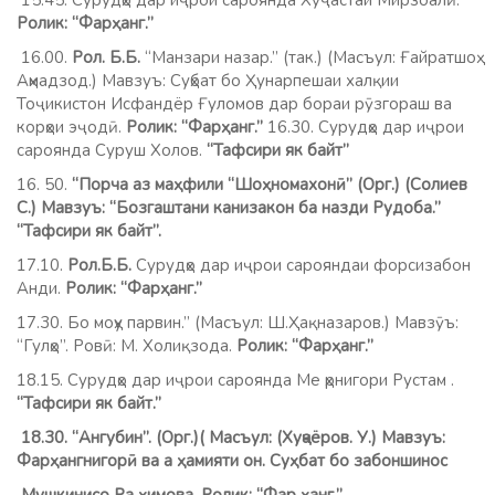
15.45. Сурудҳо дар иҷрои сароянда Хӯҷастаи Мирзоалӣ.
Ролик: “Фарҳанг.”
16.00.
Рол. Б.Б.
“Манзари назар.” (так.) (Масъул: Ғайратшоҳ
Аҳмадзод.) Мавзуъ: Суҳбат бо Ҳунарпешаи халқии
Тоҷикистон Исфандёр Ғуломов дар бораи рӯзгораш ва
корҳои эҷодӣ.
Ролик: “Фарҳанг.”
16.30. Сурудҳо дар иҷрои
сароянда Суруш Холов.
“Тафсири як байт”
16. 50.
“Порча аз маҳфили “Шоҳномахонӣ” (Орг.) (Солиев
С.) Мавзуъ: “Бозгаштани канизакон ба назди Рудоба.”
“Тафсири як байт”.
17.10.
Рол.Б.Б.
Сурудҳо дар иҷрои сарояндаи форсизабон
Анди.
Ролик: “Фарҳанг.”
17.30. Бо моҳу парвин.” (Масъул: Ш.Ҳақназаров.) Мавзӯъ:
“Гулҳо”. Ровӣ: М. Холиқзода.
Ролик: “Фарҳанг.”
18.15. Сурудҳо дар иҷрои сароянда Ме ҳрнигори Рустам .
“Тафсири як байт.”
18.30. “Ангубин”. (Орг.)( Масъул: (Хуҷаёров. У.) Мавзуъ:
Фарҳангнигорӣ ва а ҳамияти он. Суҳбат бо забоншинос