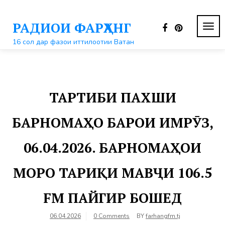
Перейти
к
РАДИОИ ФАРҲАНГ
контенту
ПЕР
НАВ
16 сол дар фазои иттилоотии Ватан
ТАРТИБИ ПАХШИ
БАРНОМАҲО БАРОИ ИМРӮЗ,
06.04.2026. БАРНОМАҲОИ
МОРО ТАРИҚИ МАВҶИ 106.5
FM ПАЙГИР БОШЕД
06.04.2026
0 Comments
BY
farhangfm.tj