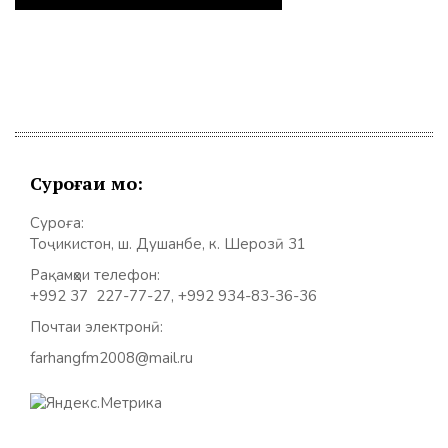
Суроғаи мо:
Суроға:
Тоҷикистон, ш. Душанбе, к. Шерозӣ 31
Рақамҳои телефон:
+992 37 227-77-27, +992 934-83-36-36
Почтаи электронӣ:
farhangfm2008@mail.ru