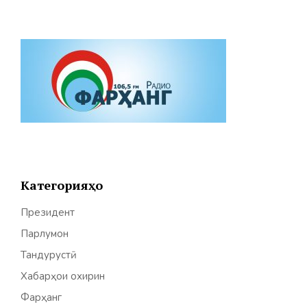
Категорияҳо
Президент
Парлумон
Тандурустӣ
Хабарҳои охирин
Фарҳанг