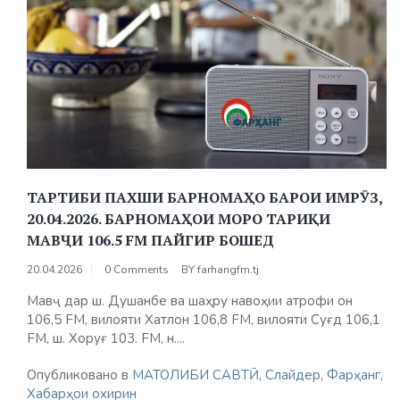
ТАРТИБИ ПАХШИ БАРНОМАҲО БАРОИ ИМРӮЗ,
20.04.2026. БАРНОМАҲОИ МОРО ТАРИҚИ
МАВҶИ 106.5 FM ПАЙГИР БОШЕД
20.04.2026
0 Comments
BY
farhangfm.tj
Мавҷ дар ш. Душанбе ва шаҳру навоҳии атрофи он
106,5 FM, вилояти Хатлон 106,8 FМ, вилояти Суғд 106,1
FM, ш. Хоруғ 103. FM, н....
Опубликовано в
МАТОЛИБИ САВТӢ
,
Слайдер
,
Фарҳанг
,
Хабарҳои охирин