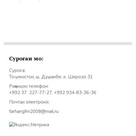
Суроғаи мо:
Суроға:
Тоҷикистон, ш. Душанбе, к. Шерозӣ 31
Рақамҳои телефон:
+992 37 227-77-27, +992 934-83-36-36
Почтаи электронӣ:
farhangfm2008@mail.ru