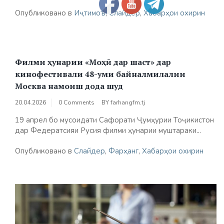
Опубликовано в
Иҷтимоъ
,
Слайдер
,
Хабарҳои охирин
Филми ҳунарии «Моҳӣ дар шаст» дар
кинофестивали 48-уми байналмилалии
Москва намоиш дода шуд
20.04.2026
0 Comments
BY
farhangfm.tj
19 апрел бо мусоидати Сафорати Ҷумҳурии Тоҷикистон
дар Федератсияи Русия филми ҳунарии муштараки...
Опубликовано в
Слайдер
,
Фарҳанг
,
Хабарҳои охирин