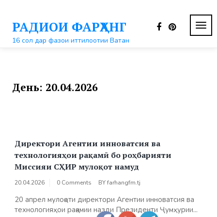
Перейти
к
РАДИОИ ФАРҲАНГ
контенту
ПЕР
НАВ
16 сол дар фазои иттилоотии Ватан
День:
20.04.2026
Директори Агентии инноватсия ва
технологияҳои рақамӣ бо роҳбарияти
Миссияи СҲИР мулоқот намуд
20.04.2026
0 Comments
BY
farhangfm.tj
20 апрел мулоқоти директори Агентии инноватсия ва
технологияҳои рақамии назди Президенти Ҷумҳурии...