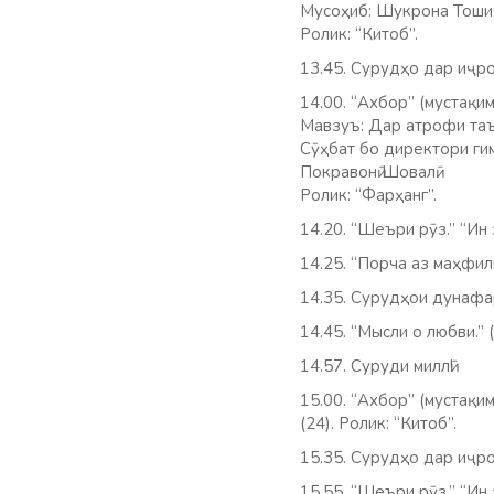
Мусоҳиб: Шукрона Тоши
Ролик: “Китоб”.
13.45. Сурудҳо дар иҷро
14.00. “Ахбор” (мустақим
Мавзуъ: Дар атрофи таъ
Сӯҳбат бо директори ги
Покравонӣ Шовалӣ.
Ролик: “Фарҳанг”.
14.20. “Шеъри рӯз.” “Ин 
14.25. “Порча аз маҳфил
14.35. Сурудҳои дунафар
14.45. “Мысли о любви.” 
14.57. Суруди миллӣ!
15.00. “Ахбор” (мустақим
(24). Ролик: “Китоб”.
15.35. Сурудҳо дар иҷро
15.55. “Шеъри рӯз.” “Ин 