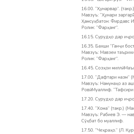
16.00. “Ҳунарвар”. (такр.
Мавзуъ: “Ҳунари заргарӣ”
Ҳамсуҳбатон: Фирдавс И
Ролик: “Фарҳанг”.
16.15. Сурудҳо дар иҷро
16.35. Бахши “Ганҷи босто
Мавзуъ: Мавзеи таърихи
Ролик: “Фарҳанг”.
16.45. Созҳои миллӣ. Маъ
17.00. “Дафтари назм” (
Мавзуъ: Намунаҳо аз аш
Ровӣ: Муаллиф. “Тафсири 
17.20. Сурудҳо дар иҷр
17.40. “Хома” (такр.) (Ма
Мавзуъ: Рабиев Э. — нав
Сӯҳбат бо муаллиф.
17.50. “Чеҳраҳо.” (Л. Қу