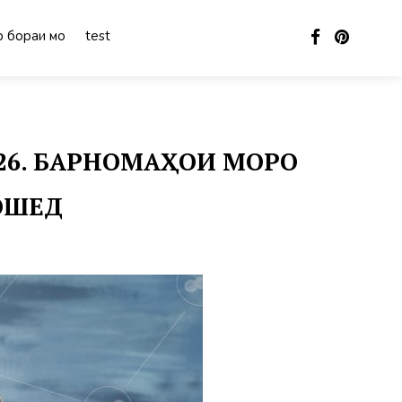
 бораи мо
test
026. БАРНОМАҲОИ МОРО
БОШЕД