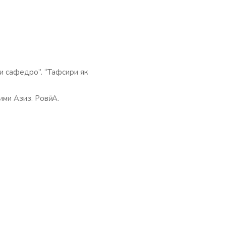
ли сафедро”. “Тафсири як
ми Азиз. Ровӣ: А.