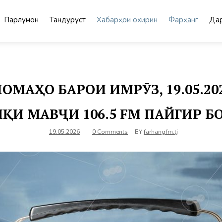
Парлумон
Тандурустӣ
Хабарҳои охирин
Фарҳанг
Дар
МАҲО БАРОИ ИМРӮЗ, 19.05.2
ҚИ МАВҶИ 106.5 FM ПАЙГИР 
19.05.2026
0 Comments
BY
farhangfm.tj