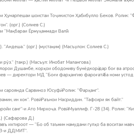
Забони миллат — ҳастии миллат”-и Пешвои миллат Эмомалӣ Раҳмон.
ои Ҳунарпешаи шоистаи Тоҷикистон Ҳабибулло Беков. Ролик: “Ф
н”. (орг.) (Солиев С.)
и “Мақбараи Ёрмуҳаммади Валӣ”.
). “Андеша.” (орг.) (мустақим) (Масъулон: Солиев С.)
и рӯз.” (такр.) (Масъул: Инобат Малангова.)
лорои Душанбе, корҳои ободониву бунёдкорӣ дар боғ ва атроф
ев — директори МД “Боғи фарҳангию фароғатӣ ба номи устод Р
и сароянда Сарвиноз Юсуфӣ. Ролик: “Фарҳанг”.
замин, ин хок”. Ровӣ: Раънои Насриддин. “Тафсири як байт.”
аройи санг”-и Ато Мирхоҷа. Ровӣ: Муаллиф. Г-28 (34). Ролик: “Ки
р.) (Сафарова Д.)
авъ ихтироот — “Бо об таъмин намудани гулҳо ба воситаи мавҷ
 3-и ДДМИТ”.