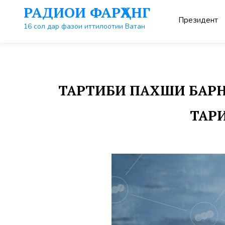
Перейти
РАДИОИ ФАРҲАНГ
к
Президент
контенту
16 сол дар фазои иттилоотии Ватан
ТАРТИБИ ПАХШИ БАРНО
ТАРИ