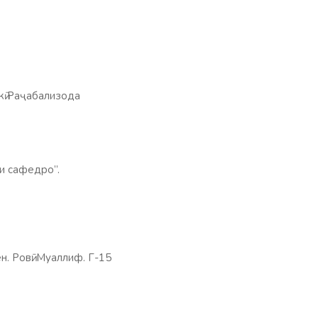
кӣ Раҷабализода
ли сафедро”.
н. Ровӣ: Муаллиф. Г-15