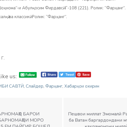
Шоҳнома”-и Абулқосим Фирдавсӣ. Г-108 (221). Ролик: “Фарҳанг”.
лқӣ ва классикӣ. Ролик: “Фарҳанг”.
Г.
ike us:
ИБИ САВТӢ
,
Слайдер
,
Фарҳанг
,
Хабарҳои охирин
АРНОМАҲО БАРОИ
Пешвои миллат Эмомалӣ Р
. БАРНОМАҲОИ МОРО
ба Ватан баргардондани 
.5 FM ПАЙГИР БОШЕД
қаҳрамонони милл