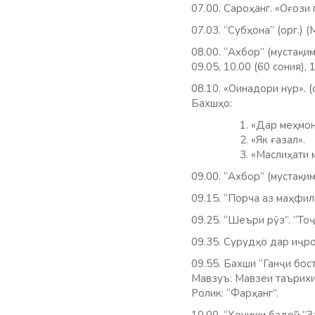
07.00. Сароҳанг. «Оғози
07.03. “Субҳона” (орг.) 
08.00. “Ахбор” (мустақим
09.05, 10.00 (60 сония), 1
08.10. «Оинадори нур». (
Бахшҳо:
«Дар меҳмони
«Як ғазал».
«Маслиҳати 
09.00. “Ахбор” (мустақим
09.15. “Порча аз маҳфил
09.25. “Шеъри рӯз”. “Тоҷ
09.35. Сурудҳо дар иҷр
09.55. Бахши “Ганҷи босто
Мавзуъ: Мавзеи таърихи
Ролик: “Фарҳанг”.