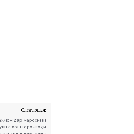
Следующая:
аҳмон дар маросими
мушти хоки оромгоҳи
ӣ иштирок намуданд