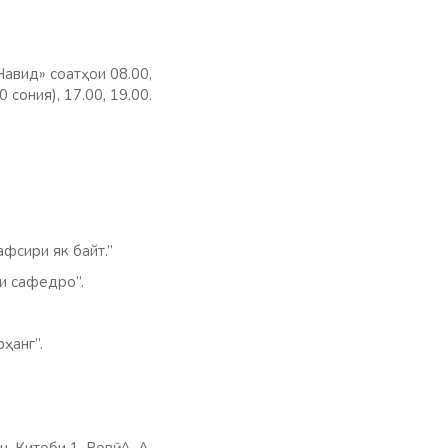
Навид» соатҳои 08.00,
0 сония), 17.00, 19.00.
афсири як байт.”
ли сафедро”.
ҳанг”.