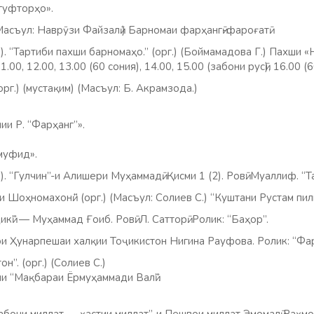
 гуфторҳо».
(Масъул: Наврӯзи Файзалӣ.) Барномаи фарҳангӣ-фароғатӣ.
). “Тартиби пахши барномаҳо.” (орг.) (Боймамадова Г.) Пахши «
1.00, 12.00, 13.00 (60 сония), 14.00, 15.00 (забони русӣ), 16.00 (6
орг.) (мустақим) (Масъул: Б. Акрамзода.)
и Р. “Фарҳанг”».
муфид».
). “Гулчин”-и Алишери Муҳаммадӣ. Қисми 1 (2). Ровӣ: Муаллиф. “Т
и Шоҳномахонӣ.” (орг.) (Масъул: Солиев С.) “Куштани Рустам пи
икӣ” — Муҳаммад Ғоиб. Ровӣ: Л. Сатторӣ. Ролик: “Баҳор”.
ои Ҳунарпешаи халқии Тоҷикистон Нигина Рауфова. Ролик: “Фар
н”. (орг.) (Солиев С.)
и “Мақбараи Ёрмуҳаммади Валӣ”.