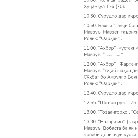
10.00. “Хониши бадеӣ”. “
Хӯҷамқул. Г-6 (70).
10.30. Сурудҳо дар иҷр
10.50. Бахши “Ганҷи босто
Мавзуъ: Мавзеи таърихи
Ролик: “Фарҳанг”.
11.00. “Ахбор” (мустақим
Мавзуъ: “……………”
12.00. “Ахбор”. “Фарҳанг
Мавзуъ: “Аҷаб шаҳри ди
Сӯҳбат бо Амрулло Боқи
Ролик: “Фарҳанг”.
12.40. Сурудҳо дар иҷро
12.55. “Шеъри рӯз.” “Ин 
13.00. “Тозаангорҳо”. “С
13.30. “Назари мо”. (так
Мавзуъ: Вобаста ба як н
ҷониби донишҷӯи курси