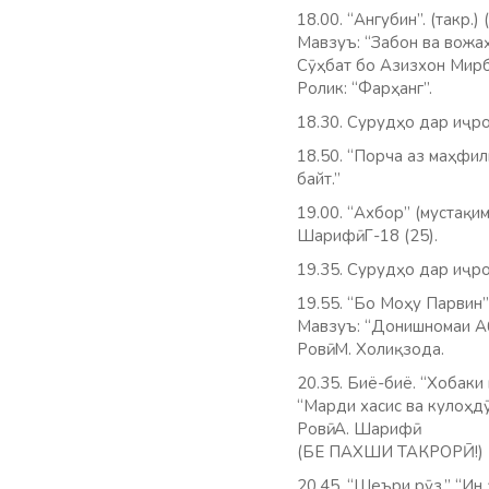
18.00. “Ангубин”. (такр.)
Мавзуъ: “Забон ва вожаҳ
Сӯҳбат бо Азизхон Мир
Ролик: “Фарҳанг”.
18.30. Сурудҳо дар иҷро
18.50. “Порча аз маҳфил
байт.”
19.00. “Ахбор” (мустақим
Шарифӣ. Г-18 (25).
19.35. Сурудҳо дар иҷро
19.55. “Бо Моҳу Парвин
Мавзуъ: “Донишномаи Аб
Ровӣ: М. Холиқзода.
20.35. Биё-биё. “Хобаки
“Марди хасис ва кулоҳдӯ
Ровӣ: А. Шарифӣ.
(БЕ ПАХШИ ТАКРОРӢ!)
20.45. “Шеъри рӯз.” “Ин 