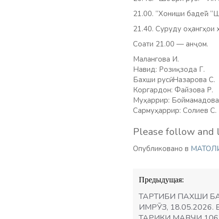
21.00. “Хониши бадеӣ”. “
21.40. Суруду оҳангҳои ха
Соати 21.00 — анҷом.
Малангова И.
Навид: Розиқзода Г.
Бахши русӣ: Назарова С.
Коргардон: Файзова Р.
Муҳаррир: Боймамадова 
Сармуҳаррир: Солиев С.
Please follow and l
Опубликовано в
МАТОЛ
Навигация
Предыдущая:
по
записям
ТАРТИБИ ПАХШИ Б
ИМРӮЗ, 18.05.2026
ТАРИҚИ МАВҶИ 106