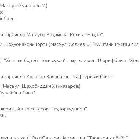
 (Масъул: Хӯҷаёров У.)
о.”
бобоев.
и сароянда Матлуба Раҳимова. Ролик: “Баҳор”.
и Шоҳномахонӣ.” (орг.) (Масъул: Солиев С.) “Куштани Рустам пи
). “Хониши бадеӣ.” “Теғи сухан”-и муаллифон: Шарифбек ва Ҳоки
и сароянда Ақназар Ҳаловатов. “Тафсири як байт.”
” (Масъул: Шаҳобиддин Ҳақназаров.)
уалӣ ибни Сино”.
 ширин”. Аз афсонаҳои “Гаҳвораҷунбон”.
з”.
замин, ин хок.” Ровӣ: Раънои Насриддин. “Тафсири як байт.”