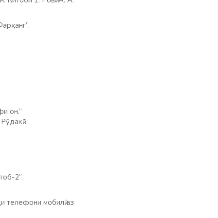
 Китоби 1. Ровӣ: А. А.
арҳанг”.
и он.”
ӯдакӣ”.
тоб-2”.
и телефони мобилӣ аз