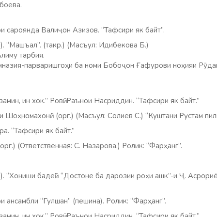
боева.
и сароянда Валиҷон Азизов. “Тафсири як байт”.
). “Машъал”. (такр.) (Масъул: Идибекова Б.)
лиму тарбия.
мназия-парваришгоҳи ба номи Бобоҷон Ғафурови ноҳияи Рӯда
замин, ин хок.” Ровӣ: Раънои Насриддин. “Тафсири як байт.”
и Шоҳномахонӣ.” (орг.) (Масъул: Солиев С.) “Куштани Рустам пи
а. “Тафсири як байт.”
(орг.) (Ответственная: С. Назарова.) Ролик: “Фарҳанг”.
). “Хониши бадеӣ”. “Достоне ба дарозии роҳи ашк”-и Ҷ. Асрориё
и ансамбли “Гулшан” (пешина). Ролик: “Фарҳанг”.
замин, ин хок.” Ровӣ: Раънои Насриддин. “Тафсири як байт.”