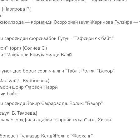
) (Назирова Р.)
.
смоилзода — корманди Осорхонаи миллӣ, Каримова Гулзира — 
и сарояндаи форсизабон Гугуш. “Тафсири як байт.”
н”. (орг.) (Солиев С.)
и “Мақбараи Ёрмуҳаммади Валӣ”.
лумот дар бораи сози миллии “Табл”. Ролик: “Баҳор”.
Масъул: Л. Қурбонова.)
ъори шоир Фарзон Назрӣ.
як байт.”
ои сароянда Зокир Сафарзода. Ролик: “Баҳор”.
съул: Б. Тағоева.)
қалам, маҳфили адабии “Саройи сухан”-и ш. Ҳисор.
рбонова.) Гулназар Келдӣ. Ролик: “Фарҳанг”.