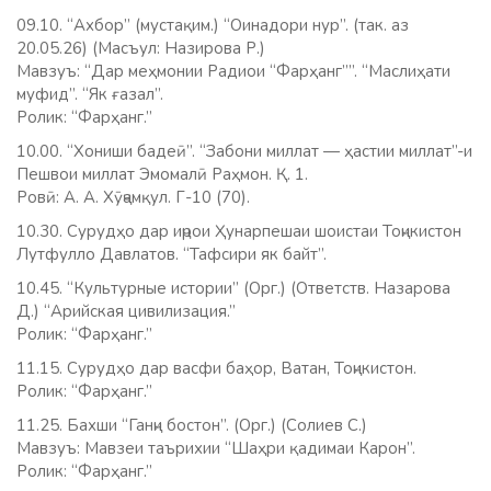
09.10. “Ахбор” (мустақим.) “Оинадори нур”. (так. аз
20.05.26) (Масъул: Назирова Р.)
Мавзуъ: “Дар меҳмонии Радиои “Фарҳанг””. “Маслиҳати
муфид”. “Як ғазал”.
Ролик: “Фарҳанг.”
10.00. “Хониши бадеӣ”. “Забони миллат — ҳастии миллат”-и
Пешвои миллат Эмомалӣ Раҳмон. Қ. 1.
Ровӣ: А. А. Хӯҷамқул. Г-10 (70).
10.30. Сурудҳо дар иҷрои Ҳунарпешаи шоистаи Тоҷикистон
Лутфулло Давлатов. “Тафсири як байт”.
10.45. “Культурные истории” (Орг.) (Ответств. Назарова
Д.) “Арийская цивилизация.”
Ролик: “Фарҳанг.”
11.15. Сурудҳо дар васфи баҳор, Ватан, Тоҷикистон.
Ролик: “Фарҳанг.”
11.25. Бахши “Ганҷи бостон”. (Орг.) (Солиев С.)
Мавзуъ: Мавзеи таърихии “Шаҳри қадимаи Карон”.
Ролик: “Фарҳанг.”