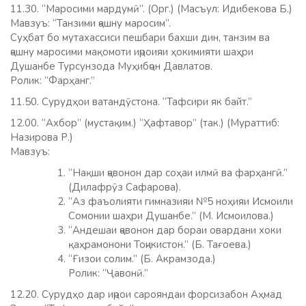
11.30. “Маросими мардумӣ”. (Орг.) (Масъул: Идибекова Б.)
Мавзуъ: “Танзими ҷашну маросим”.
Суҳбат бо мутахассиси пешбари бахши дин, танзим ва
ҷашну маросими мақомоти иҷроияи ҳокимияти шаҳри
Душанбе Турсунзода Муҳибҷон Давлатов.
Ролик: “Фарҳанг.”
11.50. Сурудҳои ватандӯстона. “Тафсири як байт.”
12.00. “Ахбор” (мустақим.) “Ҳафтавор” (так.) (Мураттиб:
Назирова Р.)
Мавзуъ:
“Нақши ҷавонон дар соҳаи илмӣ ва фарҳангӣ.”
(Дилафрӯз Сафарова).
“Аз фаъолияти гимназияи №5 ноҳияи Исмоили
Сомонии шаҳри Душанбе.” (М. Исмоилова.)
“Андешаи ҷавонон дар бораи овардани хоки
қаҳрамонони Тоҷикистон.” (Б. Тағоева.)
“Ғизои солим.” (Б. Акрамзода.)
Ролик: “Ҷавонӣ.”
12.20. Сурудҳо дар иҷрои сарояндаи форсизабон Аҳмад