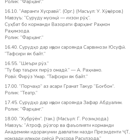
Ролик: “Фарҳанг.”
16.10. “Авранги Хусравӣ”. (Орг.) (Масъул: У. Хӯҷаёров.)
Мавзуъ: “Суруду мусиқӣ — ғизои рӯҳ”.
Суҳбат бо корманди Вазорати фарҳанг Раҳмон
Раҳимзода.
Ролик: “Фарҳанг.”
16.40. Сурудҳо дар иҷрои сароянда Сарвинози Юсуфӣ.
“Тафсири як байт.”
16.55. “Шеъри рӯз.”
“Ту бар таърих пирӯз омадӣ.” — А. Раҳнамо.
Ровӣ: Фирӯз Умар. “Тафсири як байт.”
17.00. “Порчаҳо” аз асари Гранат Такур “Боғбон”.
Ролик: “Театр.”
17.45. Сурудҳо дар иҷрои сароянда Зафар Абдуалим.
Ролик: “Фарҳанг.”
18.00. “Хубрӯён”. (так.) (Масъул: Г. Розиқзода.)
Мавзуъ: “Атроф, рӯзгор ва фаъолияти корманди
Академияи идоракунии давлатии назди Президенти ҶТ,
номзади илмҳои сиёсӣ Рухсора Расулзода.”