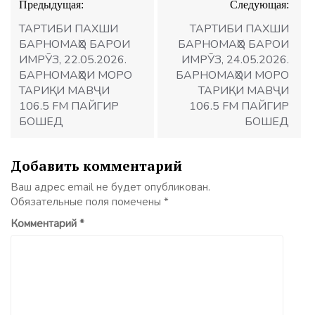
Предыдущая:
Следующая:
по
записям
ТАРТИБИ ПАХШИ
ТАРТИБИ ПАХШИ
БАРНОМАҲО БАРОИ
БАРНОМАҲО БАРОИ
ИМРӮЗ, 22.05.2026.
ИМРӮЗ, 24.05.2026.
БАРНОМАҲОИ МОРО
БАРНОМАҲОИ МОРО
ТАРИҚИ МАВҶИ
ТАРИҚИ МАВҶИ
106.5 FM ПАЙГИР
106.5 FM ПАЙГИР
БОШЕД
БОШЕД
Добавить комментарий
Ваш адрес email не будет опубликован.
Обязательные поля помечены
*
Комментарий
*