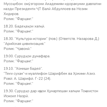
Мусоҳибон: омӯзгорони Академияи идоракунии давлатии
назди Президенти ҶТ Валӣ Абдуллоев ва Нозим
Хидиров.
Ролик: “Фарҳанг.”
18.20. Бадеҳаҳои халқӣ.
Ролик: “Фарҳанг.”
18.30. “Культура истории” (пов.) (Ответств. Назарова Д.)
“Арийская цивилизация.”
Ролик: “Ҷавонӣ.”
19.00. Сурудҳои дунафара.
Ролик: “Фарҳанг.”
19.10. “Хониши бадеӣ”.
“Теғи сухан”-и муаллифон Шарифбек ва Ҳокими Азиз.
Ровӣ: А. Шарифӣ. Г-22 (24).
Ролик: “Фарҳанг.”
19.30. Сурудҳо дар иҷрои Ҳунарпешаи халқии Тоҷикистон
Исмоил Назрӣ.
Ролик: “Фарҳанг.”