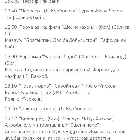
Зоҳир. “Тафсири як байт.”
12.40. “Чеҳраҳо.” (Л. Қурбонова.) Гурминҷ Завқибеков.
“Тафсири як байт.”
12.50. Порча аз маҳфили “Шоҳномахонӣ”. (Орг.) (Солиев
С.)
Мавзуъ: “Бозгаштани Зол ба Зобулистон”. “Тафсири як
байт.”
13.00. Барномаи “Чароғи абадӣ”. (Масъул: С. Рамазод.)
(Орг.)
Мавзуъ: Таҳрири шеъри шоири ҷавон Ф. Фаррух дар
маҳфили Р. Ваҳҳоб.
13.10. “Тозаангорҳо”. “Саройи санг”-и Ато Мирхоҷа.
Ровӣ: Муаллиф. Г-32 (34). “Китоб” — 2.
Ролик: “Фарҳанг.”
13.40. “Лаҳзаи тафреҳ.” (Л. Қурбонова.)
13.42. “Қиёми рӯҳ”. (Орг.) (Масъул: Л. Қурбонова.)
Атрофи филми тозатавлиди “Ошёни меҳр”.
Андешаи коргардон Муҳаммадрабии Исмоил, сардори
шуъбаи филмноманависони муассисаи давлатии