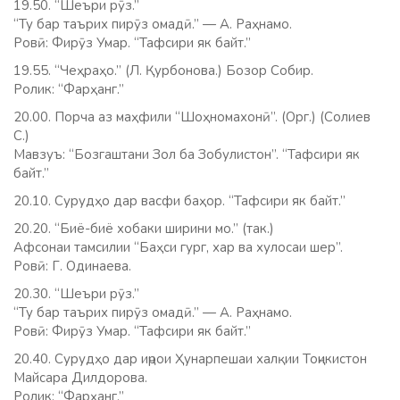
19.50. “Шеъри рӯз.”
“Ту бар таърих пирӯз омадӣ.” — А. Раҳнамо.
Ровӣ: Фирӯз Умар. “Тафсири як байт.”
19.55. “Чеҳраҳо.” (Л. Қурбонова.) Бозор Собир.
Ролик: “Фарҳанг.”
20.00. Порча аз маҳфили “Шоҳномахонӣ”. (Орг.) (Солиев
С.)
Мавзуъ: “Бозгаштани Зол ба Зобулистон”. “Тафсири як
байт.”
20.10. Сурудҳо дар васфи баҳор. “Тафсири як байт.”
20.20. “Биё-биё хобаки ширини мо.” (так.)
Афсонаи тамсилии “Баҳси гург, хар ва хулосаи шер”.
Ровӣ: Г. Одинаева.
20.30. “Шеъри рӯз.”
“Ту бар таърих пирӯз омадӣ.” — А. Раҳнамо.
Ровӣ: Фирӯз Умар. “Тафсири як байт.”
20.40. Сурудҳо дар иҷрои Ҳунарпешаи халқии Тоҷикистон
Майсара Дилдорова.
Ролик: “Фарҳанг.”