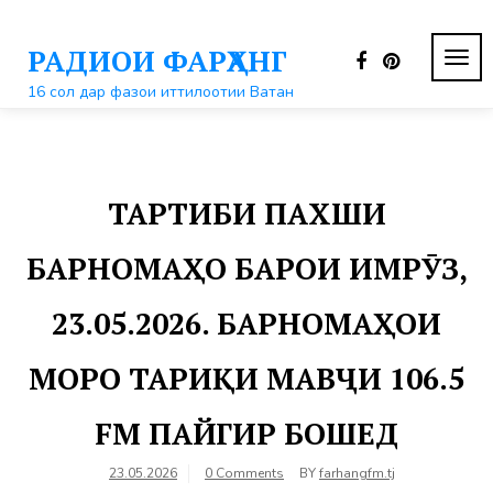
Перейти
к
РАДИОИ ФАРҲАНГ
контенту
ПЕР
НАВ
16 сол дар фазои иттилоотии Ватан
ТАРТИБИ ПАХШИ
БАРНОМАҲО БАРОИ ИМРӮЗ,
23.05.2026. БАРНОМАҲОИ
МОРО ТАРИҚИ МАВҶИ 106.5
FM ПАЙГИР БОШЕД
23.05.2026
0 Comments
BY
farhangfm.tj