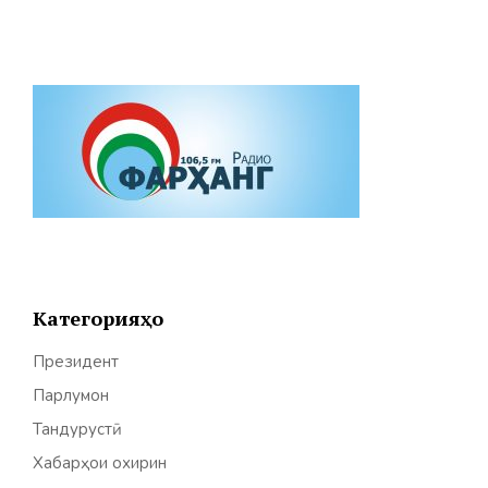
Категорияҳо
Президент
Парлумон
Тандурустӣ
Хабарҳои охирин