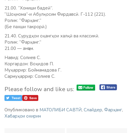
21.00. “Хониши бадеӣ”.
“Шоҳнома”-и Абулқосим Фирдавсӣ. Г-112 (221).
Ролик: “Фарҳанг.”
(Бе пахши такрорӣ.)
21.40. Сурудҳои оҳангҳои халқӣ ва классикӣ.
Ролик: “Фарҳанг.”
21.00 — анҷом.
Навид: Солиев С.
Коргардон: Воҳидов П.
Муҳаррир: Боймамадова Г.
Сармуҳаррир: Солиев С.
Please follow and like us:
Опубликовано в
МАТОЛИБИ САВТӢ
,
Слайдер
,
Фарҳанг
,
Хабарҳои охирин
Навигация