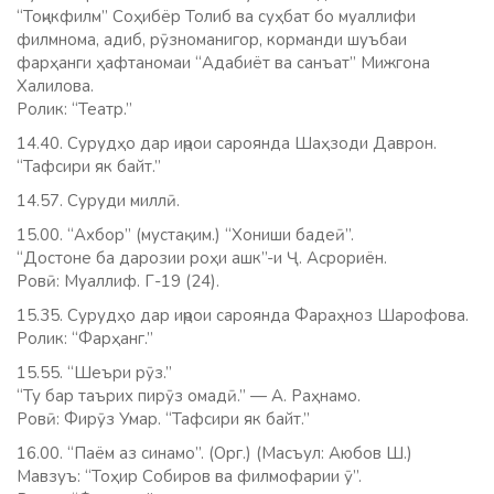
“Тоҷикфилм” Соҳибёр Толиб ва суҳбат бо муаллифи
филмнома, адиб, рӯзноманигор, корманди шуъбаи
фарҳанги ҳафтаномаи “Адабиёт ва санъат” Мижгона
Халилова.
Ролик: “Театр.”
14.40. Сурудҳо дар иҷрои сароянда Шаҳзоди Даврон.
“Тафсири як байт.”
14.57. Суруди миллӣ.
15.00. “Ахбор” (мустақим.) “Хониши бадеӣ”.
“Достоне ба дарозии роҳи ашк”-и Ҷ. Асрориён.
Ровӣ: Муаллиф. Г-19 (24).
15.35. Сурудҳо дар иҷрои сароянда Фараҳноз Шарофова.
Ролик: “Фарҳанг.”
15.55. “Шеъри рӯз.”
“Ту бар таърих пирӯз омадӣ.” — А. Раҳнамо.
Ровӣ: Фирӯз Умар. “Тафсири як байт.”
16.00. “Паём аз синамо”. (Орг.) (Масъул: Аюбов Ш.)
Мавзуъ: “Тоҳир Собиров ва филмофарии ӯ”.