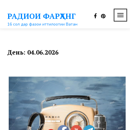
Перейти
к
РАДИОИ ФАРҲАНГ
контенту
ПЕР
НАВ
16 сол дар фазои иттилоотии Ватан
День:
04.06.2026