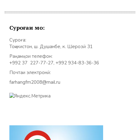
Суроғаи мо:
Суроға:
Тоҷикистон, ш. Душанбе, к. Шерозӣ 31
Рақамҳои телефон:
+992 37 227-77-27, +992 934-83-36-36
Почтаи электронӣ:
farhangfm2008@mail.ru