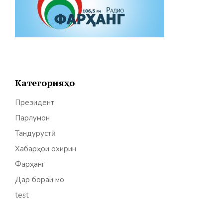
Категорияҳо
Президент
Парлумон
Тандурустӣ
Хабарҳои охирин
Фарҳанг
Дар бораи мо
test