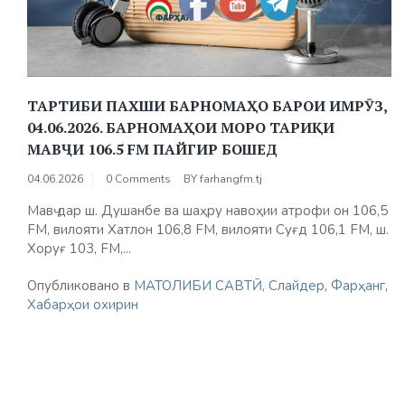
ТАРТИБИ ПАХШИ БАРНОМАҲО БАРОИ ИМРӮЗ,
04.06.2026. БАРНОМАҲОИ МОРО ТАРИҚИ
МАВҶИ 106.5 FM ПАЙГИР БОШЕД
04.06.2026
0 Comments
BY
farhangfm.tj
Мавҷ дар ш. Душанбе ва шаҳру навоҳии атрофи он 106,5
FM, вилояти Хатлон 106,8 FM, вилояти Суғд 106,1 FM, ш.
Хоруғ 103, FM,...
Опубликовано в
МАТОЛИБИ САВТӢ
,
Слайдер
,
Фарҳанг
,
Хабарҳои охирин