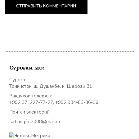
Суроғаи мо:
Суроға:
Тоҷикистон, ш. Душанбе, к. Шерозӣ 31
Рақамҳои телефон:
+992 37 227-77-27, +992 934-83-36-36
Почтаи электронӣ:
farhangfm2008@mail.ru