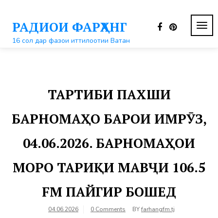
Перейти
к
РАДИОИ ФАРҲАНГ
контенту
ПЕР
НАВ
16 сол дар фазои иттилоотии Ватан
ТАРТИБИ ПАХШИ
БАРНОМАҲО БАРОИ ИМРӮЗ,
04.06.2026. БАРНОМАҲОИ
МОРО ТАРИҚИ МАВҶИ 106.5
FM ПАЙГИР БОШЕД
04.06.2026
0 Comments
BY
farhangfm.tj