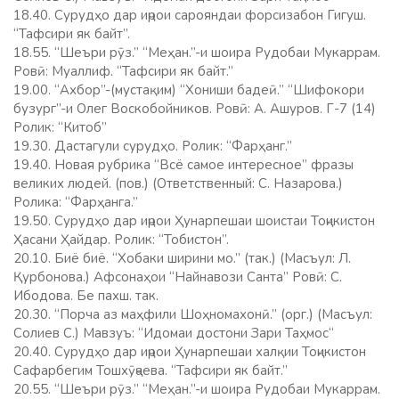
18.40. Сурудҳо дар иҷрои сарояндаи форсизабон Гигуш.
“Тафсири як байт”.
18.55. “Шеъри рӯз.” “Меҳан.”-и шоира Рудобаи Мукаррам.
Ровӣ: Муаллиф. “Тафсири як байт.”
19.00. “Ахбор”-(мустақим) “Хониши бадеӣ.” “Шифокори
бузург”-и Олег Воскобойников. Ровӣ: А. Ашуров. Г-7 (14)
Ролик: “Китоб”
19.30. Дастагули сурудҳо. Ролик: “Фарҳанг.”
19.40. Новая рубрика “Всё самое интересное” фразы
великих людей. (пов.) (Ответственный: С. Назарова.)
Ролика: “Фарҳанга.”
19.50. Сурудҳо дар иҷрои Ҳунарпешаи шоистаи Тоҷикистон
Ҳасани Ҳайдар. Ролик: “Тобистон”.
20.10. Биё биё. “Хобаки ширини мо.” (так.) (Масъул: Л.
Қурбонова.) Афсонаҳои “Найнавози Санта” Ровӣ: С.
Ибодова. Бе пахш. так.
20.30. “Порча аз маҳфили Шоҳномахонӣ.” (орг.) (Масъул:
Солиев С.) Мавзуъ: “Идомаи достони Зари Таҳмос“
20.40. Сурудҳо дар иҷрои Ҳунарпешаи халқии Тоҷикистон
Сафарбегим Тошхӯҷаева. “Тафсири як байт.”
20.55. “Шеъри рӯз.” “Меҳан.”-и шоира Рудобаи Мукаррам.