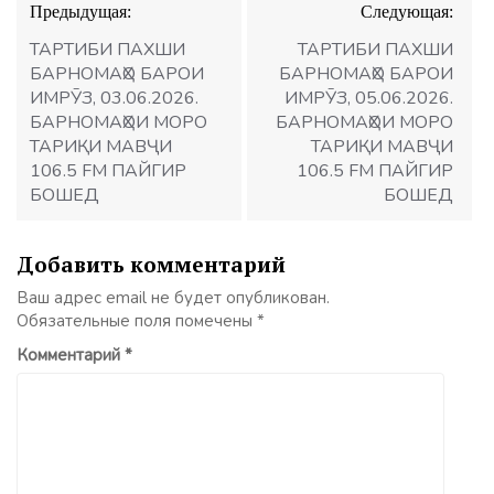
Предыдущая:
Следующая:
по
записям
ТАРТИБИ ПАХШИ
ТАРТИБИ ПАХШИ
БАРНОМАҲО БАРОИ
БАРНОМАҲО БАРОИ
ИМРӮЗ, 03.06.2026.
ИМРӮЗ, 05.06.2026.
БАРНОМАҲОИ МОРО
БАРНОМАҲОИ МОРО
ТАРИҚИ МАВҶИ
ТАРИҚИ МАВҶИ
106.5 FM ПАЙГИР
106.5 FM ПАЙГИР
БОШЕД
БОШЕД
Добавить комментарий
Ваш адрес email не будет опубликован.
Обязательные поля помечены
*
Комментарий
*