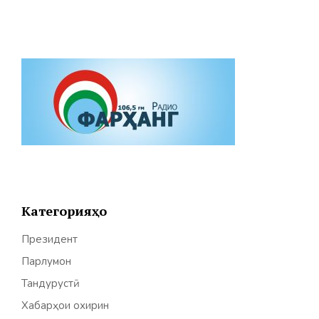
Категорияҳо
Президент
Парлумон
Тандурустӣ
Хабарҳои охирин