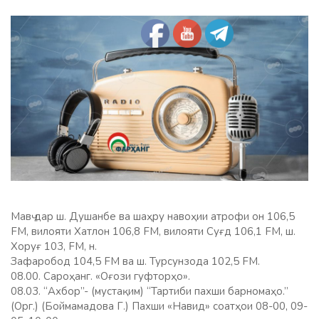
Мавҷ дар ш. Душанбе ва шаҳру навоҳии атрофи он 106,5
FM, вилояти Хатлон 106,8 FM, вилояти Суғд 106,1 FM, ш.
Хоруғ 103, FM, н.
Зафаробод 104,5 FM ва ш. Турсунзода 102,5 FM.
08.00. Сароҳанг. «Оғози гуфторҳо».
08.03. “Ахбор”- (мустақим) “Тартиби пахши барномаҳо.”
(Орг.) (Боймамадова Г.) Пахши «Навид» соатҳои 08-00, 09-