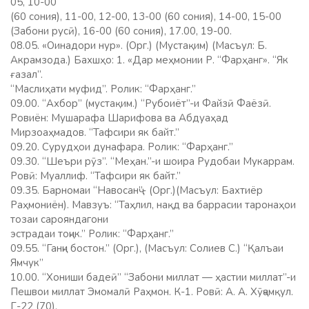
05, 10-00
(60 сония), 11-00, 12-00, 13-00 (60 сония), 14-00, 15-00
(Забони русӣ), 16-00 (60 сония), 17.00, 19-00.
08.05. «Оинадори нур». (Орг.) (Мустақим) (Масъул: Б.
Акрамзода.) Бахшҳо: 1. «Дар меҳмонии Р. “Фарҳанг». “Як
ғазал”.
“Маслиҳати муфид”. Ролик: “Фарҳанг.”
09.00. “Ахбор” (мустақим.) “Рубоиёт”-и Файзӣ Фаёзӣ.
Ровиён: Мушарафа Шарифова ва Абдуаҳад
Мирзоаҳмадов. “Тафсири як байт.”
09.20. Сурудҳои дунафара. Ролик: “Фарҳанг.”
09.30. “Шеъри рӯз”. “Меҳан.”-и шоира Рудобаи Мукаррам.
Ровӣ: Муаллиф. “Тафсири як байт.”
09.35. Барномаи “Навосанҷ”- (Орг.)(Масъул: Бахтиёр
Раҳмониён). Мавзуъ: “Таҳлил, нақд ва баррасии таронаҳои
тозаи сарояндагони
эстрадаи тоҷик.” Ролик: “Фарҳанг.”
09.55. “Ганҷи бостон.” (Орг.), (Масъул: Солиев С.) “Қалъаи
Ямчук”
10.00. “Хониши бадеӣ” “Забони миллат — ҳастии миллат”-и
Пешвои миллат Эмомалӣ Раҳмон. К-1. Ровӣ: А. А. Хӯҷамқул.
Г-22 (70).