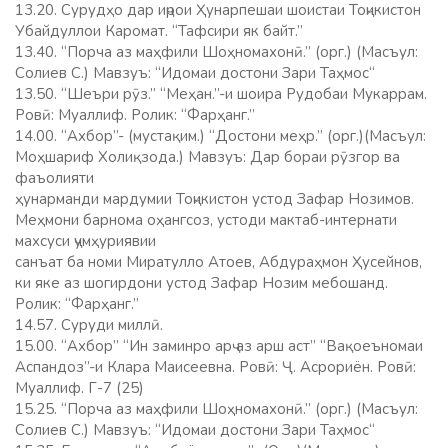
13.20. Сурудҳо дар иҷрои Ҳунарпешаи шоистаи Тоҷикистон
Убайдуллои Каромат. “Тафсири як байт.”
13.40. “Порча аз маҳфили Шоҳномахонӣ.” (орг.) (Масъул:
Солиев С.) Мавзуъ: “Идомаи достони Зари Таҳмос“
13.50. “Шеъри рӯз.” “Меҳан.”-и шоира Рудобаи Мукаррам.
Ровӣ: Муаллиф. Ролик: “Фарҳанг.”
14.00. “Ахбор”- (мустақим.) “Достони меҳр.” (орг.)(Масъул:
Моҳшариф Холиқзода.) Мавзуъ: Дар бораи рӯзгор ва
фаъолияти
ҳунарманди мардумии Тоҷикистон устод Зафар Нозимов.
Меҳмони барнома оҳангсоз, устоди мактаб-интернати
махсуси ҷумҳуриявии
санъат ба номи Миратулло Атоев, Абдураҳмон Ҳусейнов,
ки яке аз шогирдони устод Зафар Нозим мебошанд.
Ролик: “Фарҳанг.”
14.57. Суруди миллӣ.
15.00. “Ахбор” “Ин заминро арҷ аз арш аст” “Вақоеъномаи
Аспандоз”-и Клара Маисеевна. Ровӣ: Ҷ. Асрориён. Ровӣ:
Муаллиф. Г-7 (25)
15.25. “Порча аз маҳфили Шоҳномахонӣ.” (орг.) (Масъул:
Солиев С.) Мавзуъ: “Идомаи достони Зари Таҳмос“