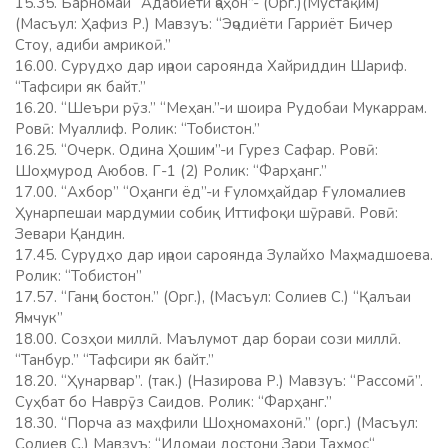
15.35. Барномаи “Адабиёти ҷаҳон”- (Орг.)(Мустақим)
(Масъул: Ҳафиз Р.) Мавзуъ: “Эҷодиёти Гарриёт Бичер
Стоу, адиби амрикоӣ.”
16.00. Сурудҳо дар иҷрои сароянда Хайриддин Шариф.
“Тафсири як байт.”
16.20. “Шеъри рӯз.” “Меҳан.”-и шоира Рудобаи Мукаррам.
Ровӣ: Муаллиф. Ролик: “Тобистон.”
16.25. “Очерк. Одина Ҳошим”-и Гурез Сафар. Ровӣ:
Шоҳмурод Аюбов. Г-1 (2) Ролик: “Фарҳанг.”
17.00. “Ахбор” “Оҳанги ёд”-и Ғуломҳайдар Ғуломалиев
Ҳунарпешаи мардумии собиқ Иттифоқи шӯравӣ. Ровӣ:
Зевари Қандин.
17.45. Сурудҳо дар иҷрои сароянда Зулайхо Маҳмадшоева.
Ролик: “Тобистон”
17.57. “Ганҷи бостон.” (Орг.), (Масъул: Солиев С.) “Қалъаи
Ямчук”
18.00. Созҳои миллӣ. Маълумот дар бораи сози миллӣ.
“Танбур.” “Тафсири як байт.”
18.20. “Ҳунарвар”. (так.) (Назирова Р.) Мавзуъ: “Рассомӣ”.
Суҳбат бо Наврӯз Саидов. Ролик: “Фарҳанг.”
18.30. “Порча аз маҳфили Шоҳномахонӣ.” (орг.) (Масъул:
Солиев С.) Мавзуъ: “Идомаи достони Зари Таҳмос“