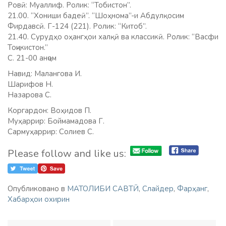
Ровӣ: Муаллиф. Ролик: “Тобистон”.
21.00. “Хониши бадеӣ”. “Шоҳнома”-и Абдулқосим
Фирдавсӣ. Г-124 (221). Ролик: “Китоб”.
21.40. Сурудҳо оҳангҳои халқӣ ва классикӣ. Ролик: “Васфи
Тоҷикистон.”
С. 21-00 анҷом
Навид: Малангова И.
Шарифов Н.
Назарова С.
Коргардон: Воҳидов П.
Муҳаррир: Боймамадова Г.
Сармуҳаррир: Солиев С.
Please follow and like us:
Опубликовано в
МАТОЛИБИ САВТӢ
,
Слайдер
,
Фарҳанг
,
Хабарҳои охирин
Навигация