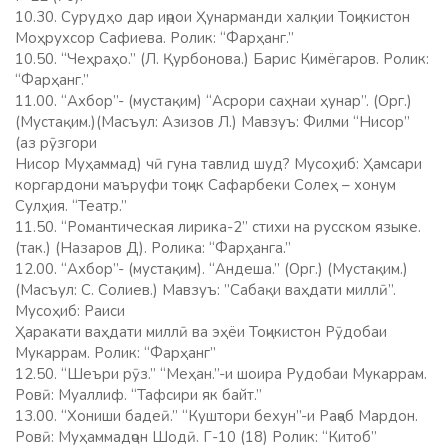
10.30. Сурудҳо дар иҷрои Ҳунарманди халқии Тоҷикистон
Моҳрухсор Сафиева. Ролик: “Фарҳанг.”
10.50. “Чеҳраҳо.” (Л. Қурбонова.) Барис Кимёгаров. Ролик:
“Фарҳанг.”
11.00. “Ахбор”- (мустақим) “Асрори саҳнаи ҳунар”. (Орг.)
(Мустақим.)(Масъул: Азизов Л.) Мавзуъ: Филми “Нисор”
(аз рӯзгори
Нисор Муҳаммад) чӣ гуна тавлид шуд? Мусоҳиб: Ҳамсари
коргардони маъруфи тоҷик Сафарбеки Солеҳ – хонум
Сулҳия. “Театр.”
11.50. “Романтическая лирика-2” стихи на русском языке.
(так.) (Назаров Д). Ролика: “Фарҳанга.”
12.00. “Ахбор”- (мустақим). “Андеша.” (Орг.) (Мустақим.)
(Масъул: С. Солиев.) Мавзуъ: ”Сабақи ваҳдати миллӣ”.
Мусоҳиб: Раиси
Ҳаракати ваҳдати миллӣ ва эҳёи Тоҷикистон Рӯдобаи
Мукаррам. Ролик: “Фарҳанг”
12.50. “Шеъри рӯз.” “Меҳан.”-и шоира Рудобаи Мукаррам.
Ровӣ: Муаллиф. “Тафсири як байт.”
13.00. “Хониши бадеӣ.” “Куштори бехун”-и Раҷаб Мардон.
Ровӣ: Муҳаммадҷон Шодӣ. Г-10 (18) Ролик: “Китоб”