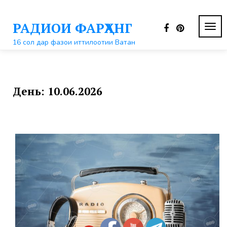
Перейти
к
РАДИОИ ФАРҲАНГ
контенту
ПЕР
НАВ
16 сол дар фазои иттилоотии Ватан
День:
10.06.2026