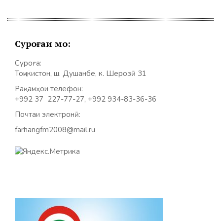
Суроғаи мо:
Суроға:
Тоҷикистон, ш. Душанбе, к. Шерозӣ 31
Рақамҳои телефон:
+992 37 227-77-27, +992 934-83-36-36
Почтаи электронӣ:
farhangfm2008@mail.ru