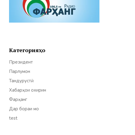
Категорияҳо
Президент
Парлумон
Тандурустӣ
Хабарҳои охирин
Фарҳанг
Дар бораи мо
test