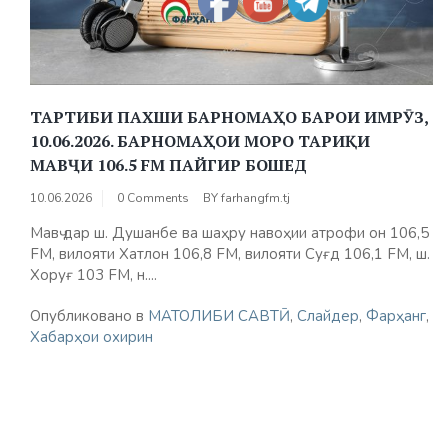
ТАРТИБИ ПАХШИ БАРНОМАҲО БАРОИ ИМРӮЗ,
10.06.2026. БАРНОМАҲОИ МОРО ТАРИҚИ
МАВҶИ 106.5 FM ПАЙГИР БОШЕД
10.06.2026
0 Comments
BY
farhangfm.tj
Мавҷ дар ш. Душанбе ва шаҳру навоҳии атрофи он 106,5
FM, вилояти Хатлон 106,8 FM, вилояти Суғд 106,1 FM, ш.
Хоруғ 103 FM, н....
Опубликовано в
МАТОЛИБИ САВТӢ
,
Слайдер
,
Фарҳанг
,
Хабарҳои охирин