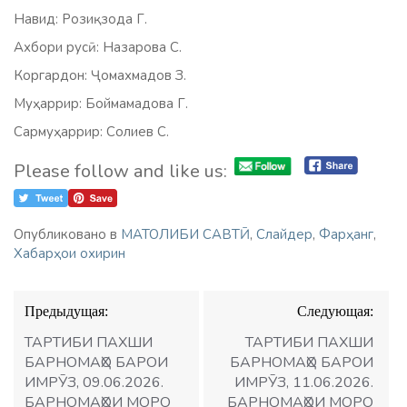
Навид: Розиқзода Г.
Ахбори русӣ: Назарова С.
Коргардон: Ҷомахмадов З.
Муҳаррир: Боймамадова Г.
Сармуҳаррир: Солиев С.
Please follow and like us:
Опубликовано в
МАТОЛИБИ САВТӢ
,
Слайдер
,
Фарҳанг
,
Хабарҳои охирин
Навигация
Предыдущая:
Следующая:
по
записям
ТАРТИБИ ПАХШИ
ТАРТИБИ ПАХШИ
БАРНОМАҲО БАРОИ
БАРНОМАҲО БАРОИ
ИМРӮЗ, 09.06.2026.
ИМРӮЗ, 11.06.2026.
БАРНОМАҲОИ МОРО
БАРНОМАҲОИ МОРО