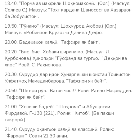
19.40. “Порча аз маҳфили Шоҳномахонӣ.” (Орг.) (Масъул:
Солиев С.) Мавзуъ: “Тохт кардани Шамосост ва Хазарвон
ба Зобулистон”.
19.50. “Рӯнамо” (Масъул: Шоҳмурод Аюбов.) (Орг.)
Мавзуъ: «Робинзон Крузо»-и Даниел Дефо.
20.00. Бадеҳаҳои халқӣ. “Тафсири як байт”.
20.20. “Биё, биё” Хобаки ширини мо. (Масъул: Л.
Қурбонова.) Ҳикояҳои “Гӯсфанд ва гургҳо.” “Деҳқон ва
хирс.” Ровӣ: С. Раҳмонова.
20.30. Сурудҳо дар иҷрои Ҳунарпешаи шоистаи Тоҷикистон
Улфатмоҳ Мамадамбарова. “Тафсири як байт”.
20.50. “Шеъри рӯз.” Ватан чист!? Ровӣ: Раъно Насриддин.
“Тафсири як байт”.
21.00. “Хониши бадеӣ”. “Шоҳнома”-и Абулқосим
Фирдавсӣ. Г-130 (221). Ролик: “Китоб”. (Бе пахши
такрорӣ.)
21.40. Суруду оҳангҳои халқӣ ва классикӣ. Ролик:
“Фарҳанг”. Соати 21.30 анҷом.