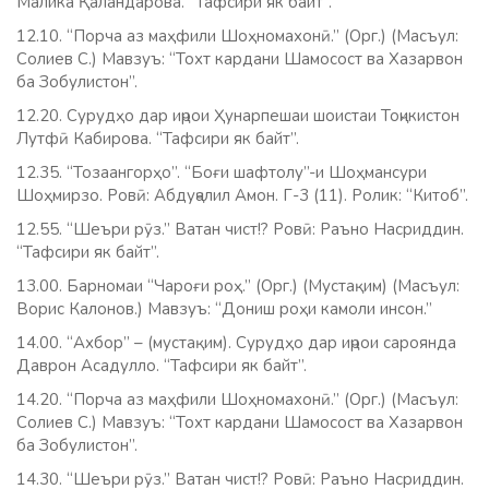
Малика Қаландарова. “Тафсири як байт”.
12.10. “Порча аз маҳфили Шоҳномахонӣ.” (Орг.) (Масъул:
Солиев С.) Мавзуъ: “Тохт кардани Шамосост ва Хазарвон
ба Зобулистон”.
12.20. Сурудҳо дар иҷрои Ҳунарпешаи шоистаи Тоҷикистон
Лутфӣ Кабирова. “Тафсири як байт”.
12.35. “Тозаангорҳо”. “Боғи шафтолу”-и Шоҳмансури
Шоҳмирзо. Ровӣ: Абдуҷалил Амон. Г-3 (11). Ролик: “Китоб”.
12.55. “Шеъри рӯз.” Ватан чист!? Ровӣ: Раъно Насриддин.
“Тафсири як байт”.
13.00. Барномаи “Чароғи роҳ.” (Орг.) (Мустақим) (Масъул:
Ворис Калонов.) Мавзуъ: “Дониш роҳи камоли инсон.”
14.00. “Ахбор” – (мустақим). Сурудҳо дар иҷрои сароянда
Даврон Асадулло. “Тафсири як байт”.
14.20. “Порча аз маҳфили Шоҳномахонӣ.” (Орг.) (Масъул:
Солиев С.) Мавзуъ: “Тохт кардани Шамосост ва Хазарвон
ба Зобулистон”.
14.30. “Шеъри рӯз.” Ватан чист!? Ровӣ: Раъно Насриддин.