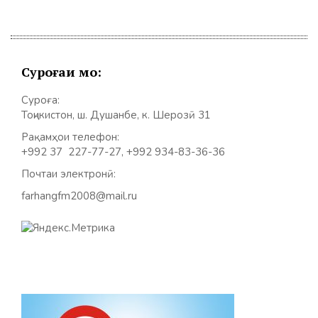
Суроғаи мо:
Суроға:
Тоҷикистон, ш. Душанбе, к. Шерозӣ 31
Рақамҳои телефон:
+992 37 227-77-27, +992 934-83-36-36
Почтаи электронӣ:
farhangfm2008@mail.ru