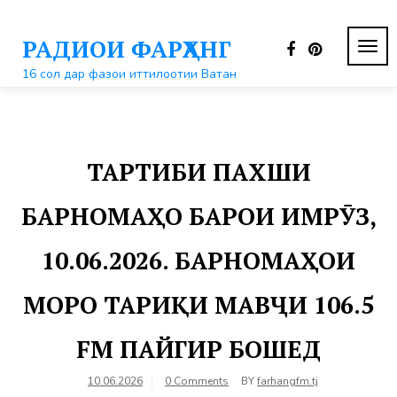
Перейти
к
РАДИОИ ФАРҲАНГ
контенту
ПЕР
НАВ
16 сол дар фазои иттилоотии Ватан
ТАРТИБИ ПАХШИ
БАРНОМАҲО БАРОИ ИМРӮЗ,
10.06.2026. БАРНОМАҲОИ
МОРО ТАРИҚИ МАВҶИ 106.5
FM ПАЙГИР БОШЕД
10.06.2026
0 Comments
BY
farhangfm.tj