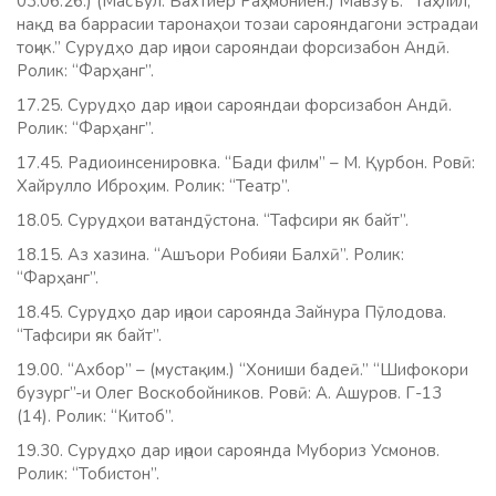
03.06.26.) (Масъул: Бахтиёр Раҳмониён.) Мавзуъ: “Таҳлил,
нақд ва баррасии таронаҳои тозаи сарояндагони эстрадаи
тоҷик.” Сурудҳо дар иҷрои сарояндаи форсизабон Андӣ.
Ролик: “Фарҳанг”.
17.25. Сурудҳо дар иҷрои сарояндаи форсизабон Андӣ.
Ролик: “Фарҳанг”.
17.45. Радиоинсенировка. “Бади филм” – М. Қурбон. Ровӣ:
Хайрулло Иброҳим. Ролик: “Театр”.
18.05. Сурудҳои ватандӯстона. “Тафсири як байт”.
18.15. Аз хазина. “Ашъори Робияи Балхӣ”. Ролик:
“Фарҳанг”.
18.45. Сурудҳо дар иҷрои сароянда Зайнура Пӯлодова.
“Тафсири як байт”.
19.00. “Ахбор” – (мустақим.) “Хониши бадеӣ.” “Шифокори
бузург”-и Олег Воскобойников. Ровӣ: А. Ашуров. Г-13
(14). Ролик: “Китоб”.
19.30. Сурудҳо дар иҷрои сароянда Мубориз Усмонов.
Ролик: “Тобистон”.