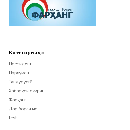
Категорияҳо
Президент
Парлумон
Тандурустӣ
Хабарҳои охирин
Фарҳанг
Дар бораи мо
test