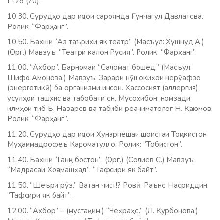
Г-28 (70).
10.30. Сурудҳо дар иҷрои сароянда Ғунчагул Давлатова.
Ролик: “Фарҳанг”.
10.50. Бахши “Аз таърихи як театр” (Масъул: Хушнуд А.)
(Орг.) Мавзуъ: “Театри калон Русия”. Ролик: “Фарҳанг”.
11.00. “Ахбор”. Барномаи “Саломат бошед.” (Масъул:
Шифо Амонова.) Мавзуъ: Зарари нӯшокиҳои нерӯафзо
(энергетикӣ) ба организми инсон. Ҳассосият (аллергия),
усулҳои ташхис ва табобати он. Мусоҳибон: номзади
илмҳои тиб Б. Назаров ва табиби реаниматолог Н. Қаюмов.
Ролик: “Фарҳанг”.
11.20. Сурудҳо дар иҷрои Ҳунарпешаи шоистаи Тоҷикистон
Муҳаммадрофеъ Кароматулло. Ролик: “Тобистон”.
11.40. Бахши “Ганҷи бостон”. (Орг.) (Солиев С.) Мавзуъ:
“Мадрасаи Хоҷамашҳад”. “Тафсири як байт”.
11.50. “Шеъри рӯз.” Ватан чист!? Ровӣ: Раъно Насриддин.
“Тафсири як байт”.
12.00. “Ахбор” – (мустақим.) “Чеҳраҳо.” (Л. Қурбонова.)