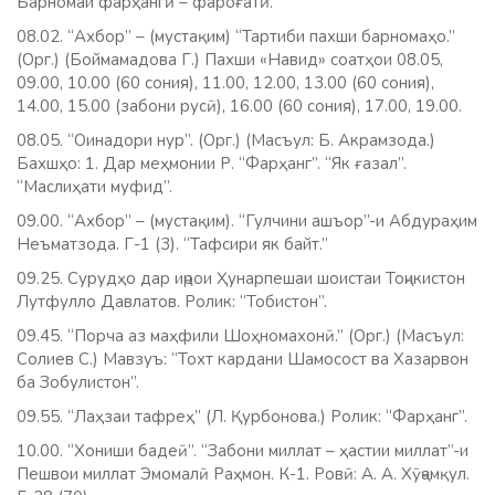
Барномаи фарҳангӣ – фароғатӣ.
08.02. “Ахбор” – (мустақим) “Тартиби пахши барномаҳо.”
(Орг.) (Боймамадова Г.) Пахши «Навид» соатҳои 08.05,
09.00, 10.00 (60 сония), 11.00, 12.00, 13.00 (60 сония),
14.00, 15.00 (забони русӣ), 16.00 (60 сония), 17.00, 19.00.
08.05. “Оинадори нур”. (Орг.) (Масъул: Б. Акрамзода.)
Бахшҳо: 1. Дар меҳмонии Р. “Фарҳанг”. “Як ғазал”.
“Маслиҳати муфид”.
09.00. “Ахбор” – (мустақим). “Гулчини ашъор”-и Абдураҳим
Неъматзода. Г-1 (3). “Тафсири як байт.”
09.25. Сурудҳо дар иҷрои Ҳунарпешаи шоистаи Тоҷикистон
Лутфулло Давлатов. Ролик: “Тобистон”.
09.45. “Порча аз маҳфили Шоҳномахонӣ.” (Орг.) (Масъул:
Солиев С.) Мавзуъ: “Тохт кардани Шамосост ва Хазарвон
ба Зобулистон”.
09.55. “Лаҳзаи тафреҳ” (Л. Қурбонова.) Ролик: “Фарҳанг”.
10.00. “Хониши бадеӣ”. “Забони миллат – ҳастии миллат”-и
Пешвои миллат Эмомалӣ Раҳмон. К-1. Ровӣ: А. А. Хӯҷамқул.