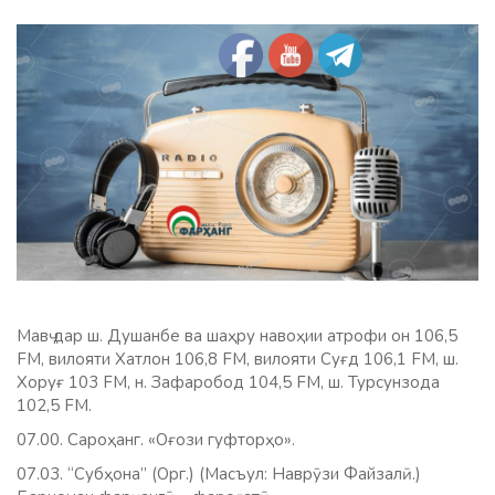
Мавҷ дар ш. Душанбе ва шаҳру навоҳии атрофи он 106,5
FM, вилояти Хатлон 106,8 FM, вилояти Суғд 106,1 FM, ш.
Хоруғ 103 FM, н. Зафаробод 104,5 FM, ш. Турсунзода
102,5 FM.
07.00. Сароҳанг. «Оғози гуфторҳо».
07.03. “Субҳона” (Орг.) (Масъул: Наврӯзи Файзалӣ.)