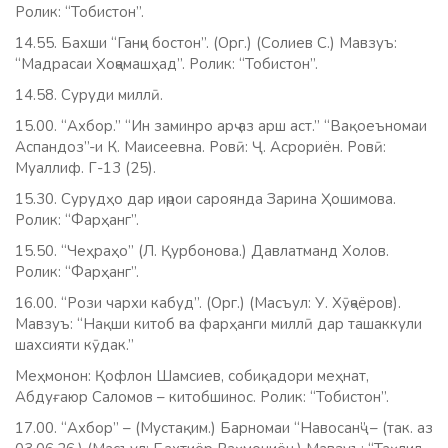
Ролик: “Тобистон”.
14.55. Бахши “Ганҷи бостон”. (Орг.) (Солиев С.) Мавзуъ:
“Мадрасаи Хоҷамашҳад”. Ролик: “Тобистон”.
14.58. Суруди миллӣ.
15.00. “Ахбор.” “Ин заминро арҷ аз арш аст.” “Вақоеъномаи
Аспандоз”-и К. Маисеевна. Ровӣ: Ҷ. Асрориён. Ровӣ:
Муаллиф. Г-13 (25).
15.30. Сурудҳо дар иҷрои сароянда Зарина Ҳошимова.
Ролик: “Фарҳанг”.
15.50. “Чеҳраҳо” (Л. Қурбонова.) Давлатманд Холов.
Ролик: “Фарҳанг”.
16.00. “Рози чархи кабуд”. (Орг.) (Масъул: У. Хӯҷаёров).
Мавзуъ: “Нақши китоб ва фарҳанги миллӣ дар ташаккули
шахсияти кӯдак.”
Меҳмонон: Қофлон Шамсиев, собиқадори меҳнат,
Абдуғаюр Саломов – китобшинос. Ролик: “Тобистон”.
17.00. “Ахбор” – (Мустақим.) Барномаи “Навосанҷ” – (так. аз