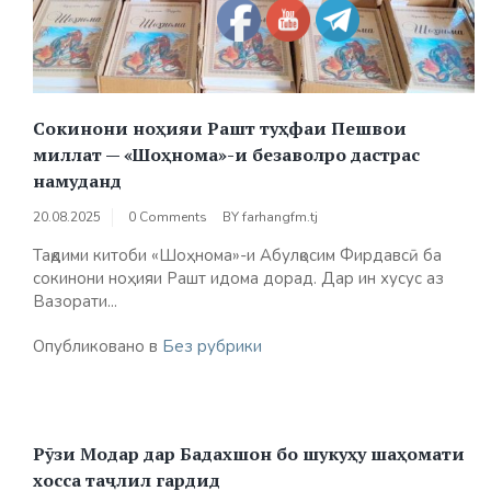
Сокинони ноҳияи Рашт туҳфаи Пешвои
миллат — «Шоҳнома»-и безаволро дастрас
намуданд
20.08.2025
0 Comments
BY
farhangfm.tj
Тақдими китоби «Шоҳнома»-и Абулқосим Фирдавсӣ ба
сокинони ноҳияи Рашт идома дорад. Дар ин хусус аз
Вазорати...
Опубликовано в
Без рубрики
Рӯзи Модар дар Бадахшон бо шукуҳу шаҳомати
хосса таҷлил гардид