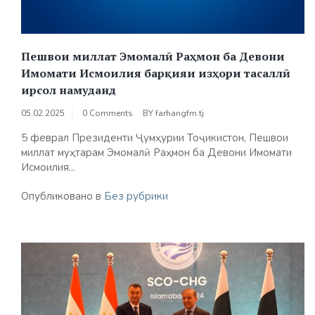
Пешвои миллат Эмомалӣ Раҳмон ба Девони
Имомати Исмоилия барқияи изҳори тасаллӣ
ирсол намуданд
05.02.2025
0 Comments
BY
farhangfm.tj
5 феврал Президенти Ҷумҳурии Тоҷикистон, Пешвои
миллат муҳтарам Эмомалӣ Раҳмон ба Девони Имомати
Исмоилия...
Опубликовано в
Без рубрики