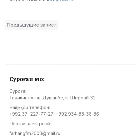
Навигация
Предыдущие записи
по
записям
Суроғаи мо:
Суроға:
Тоҷикистон, ш. Душанбе, к. Шерозӣ 31
Рақамҳои телефон:
+992 37 227-77-27, +992 934-83-36-36
Почтаи электронӣ:
farhangfm2008@mail.ru