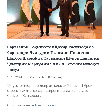
Сарвазири Тоҷикистон Қоҳир Расулзода бо
Сарвазири Ҷумҳурии Исломии Покистон
Шаҳбоз Шариф ва Сарвазири Шўрои давлатии
Ҷумҳурии Мардумии Чин Ли Кетсиян мулоқот
намуд
15.10.2024
0 Comments
BY
farhangfm.tj
15-уми октябр дар доираи ҷаласаи 23-юми Шўрои
сарони ҳукуматҳо сарвазирони давлатҳои аъзои
Созмони Ҳамкории...
Опубликовано в
Без рубрики