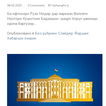
06.03.2025
0 Comments
BY
farhangfm.tj
Ба ифтихори Рӯзи Модар дар маркази Вилояти
Мухтори Кӯҳистони Бадахшон- шаҳри Хоруғ ҳамоиши
идона баргузор...
Опубликовано в
Без рубрики
,
Слайдер
,
Фарҳанг
,
Хабарҳои охирин