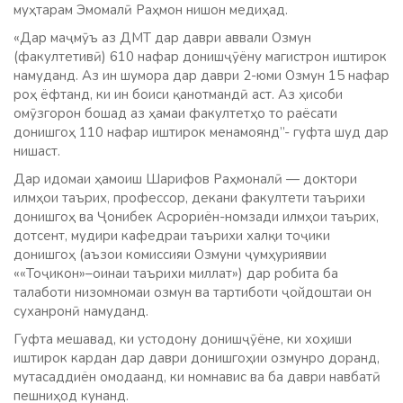
муҳтарам Эмомалӣ Раҳмон нишон медиҳад.
«Дар маҷмӯъ аз ДМТ дар даври аввали Озмун
(факултетивӣ) 610 нафар донишҷӯёну магистрон иштирок
намуданд. Аз ин шумора дар даври 2-юми Озмун 15 нафар
роҳ ёфтанд, ки ин боиси қанотмандӣ аст. Аз ҳисоби
омӯзгорон бошад аз ҳамаи факултетҳо то раёсати
донишгоҳ 110 нафар иштирок менамоянд”- гуфта шуд дар
нишаст.
Дар идомаи ҳамоиш Шарифов Раҳмоналӣ — доктори
илмҳои таърих, профессор, декани факултети таърихи
донишгоҳ ва Ҷонибек Асрориён-номзади илмҳои таърих,
дотсент, мудири кафедраи таърихи халқи тоҷики
донишгоҳ (аъзои комиссияи Озмуни ҷумҳуриявии
««Тоҷикон»–оинаи таърихи миллат») дар робита ба
талаботи низомномаи озмун ва тартиботи ҷойдоштаи он
суханронӣ намуданд.
Гуфта мешавад, ки устодону донишҷӯёне, ки хоҳиши
иштирок кардан дар даври донишгоҳии озмунро доранд,
мутасаддиён омодаанд, ки номнавис ва ба даври навбатӣ
пешниҳод кунанд.