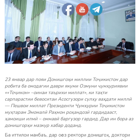
23 январ дар пояи Донишгоҳи миллии Тоҷикистон дар
робита ба омодагии даври якуми Озмуни ҷумҳуриявии
««Тоҷикон» –оинаи таърихи миллат», ки таҳти
сарпарастии бевоситаи Асосгузори сулҳу ваҳдати миллӣ
— Пешвои миллат Президенти Ҷумҳурии Тоҷикистон
муҳтарам Эмомалӣ Раҳмон роҳандозӣ гардидааст,
ҳамоиши илмӣ – оммавӣ баргузор гардид. Дар ин бора аз
донишгорҳи мазкур хабар доданд.
Ба иттилои манбаъ, дар оғоз ректори донишгоҳ, доктори