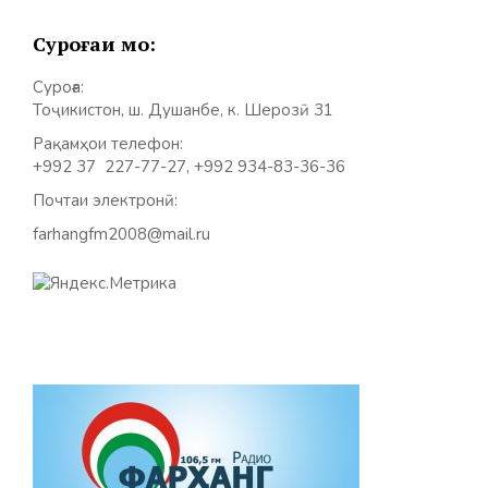
Суроғаи мо:
Суроға:
Тоҷикистон, ш. Душанбе, к. Шерозӣ 31
Рақамҳои телефон:
+992 37 227-77-27, +992 934-83-36-36
Почтаи электронӣ:
farhangfm2008@mail.ru