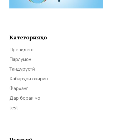
Категорияҳо
Президент
Парлумон
Тандурустӣ
Хабарҳои охирин
Фарҳанг
Дар бораи мо
test
Ҷустуҷӯ