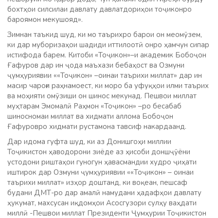
бохтҳои силсилаи давлату давлатдориҳои тоҷиконро
бароямон мекушояд».
Зимнан таъкид шуд, ки мо таърихро барои он меомӯзем,
ки дар муборизаҳои шадиди иттилоотӣ онро ҳамчун сипар
истифода барем. Китоби «Тоҷикон»–и академик Бобоҷон
Ғафуров дар ин ҷода маъхази бебаҳост ва Озмуни
ҷумҳуриявии ««Тоҷикон» –оинаи таърихи миллат» дар ин
масир чароғи раҳнамоест, ки моро ба уфуқҳои илми таърих
ва моҳияти омӯзиши он шинос мекунад. Пешвои миллат
муҳтарам Эмомалӣ Раҳмон «Тоҷикон» –ро бесабаб
шиносномаи миллат ва хидмати аллома Бобоҷон
Ғафуровро хидмати рустамона тавсиф накардаанд.
Дар идома гуфта шуд, ки аз Донишгоҳи миллии
Тоҷикистон ҳаводорони зиёде аз ҳисоби доншҷӯёни
устодони риштаҳои гуногун ҳавасмандии худро ҷиҳати
иштирок дар Озмуни ҷумҳуриявии ««Тоҷикон» – оинаи
таърихи миллат» изҳор доштанд, ки воқеан, пешсаф
будани ДМТ-ро дар амалӣ намудани ҳадафҳои давлату
ҳукумат, махсусан иқдомҳои Асосгузори сулҳу ваҳдати
миллӣ -Пешвои миллат Президенти Ҷумҳурии Тоҷикистон