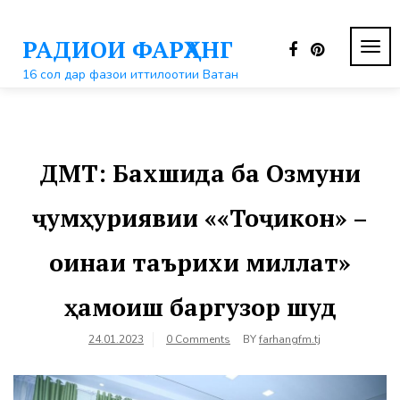
Перейти
к
РАДИОИ ФАРҲАНГ
контенту
ПЕР
НАВ
16 сол дар фазои иттилоотии Ватан
ДМТ: Бахшида ба Озмуни
ҷумҳуриявии ««Тоҷикон» –
оинаи таърихи миллат»
ҳамоиш баргузор шуд
24.01.2023
0 Comments
BY
farhangfm.tj