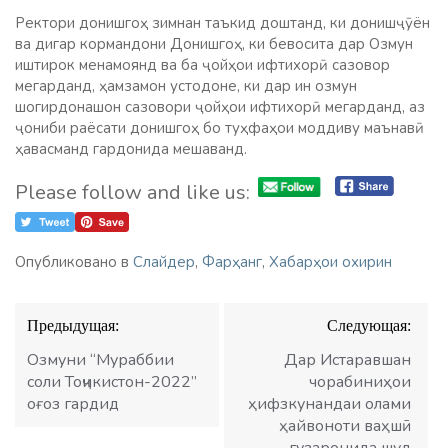
Ректори донишгоҳ зимнан таъкид доштанд, ки донишҷӯён
ва дигар кормандони Донишгоҳ, ки бевосита дар Озмун
иштирок менамоянд ва ба ҷойҳои ифтихорӣ сазовор
мегарданд, ҳамзамон устодоне, ки дар ин озмун
шогирдонашон сазовори ҷойҳои ифтихорӣ мегарданд, аз
ҷониби раёсати донишгоҳ бо туҳфаҳои моддиву маънавӣ
ҳавасманд гардонида мешаванд.
Please follow and like us:
Опубликовано в
Слайдер
,
Фарҳанг
,
Хабарҳои охирин
Навигация
Предыдущая:
Следующая:
по
записям
Озмуни “Мураббии
Дар Истаравшан
соли Тоҷикистон-2022”
чорабиниҳои
оғоз гардид
ҳифзкунандаи олами
ҳайвоноти ваҳшӣ