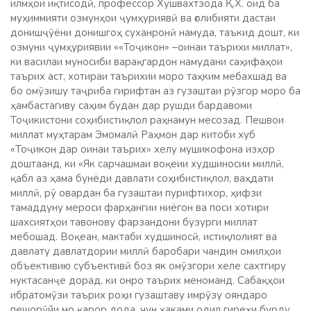
илмҳои иқтисодӣ, профессор Хушвахтзода Қ.Х. оид ба
муҳиммияти озмунҳои ҷумҳуриявӣ ва ғолибияти дастаи
донишҷӯёни донишгоҳ суханронӣ намуда, таъкид дошт, ки
озмуни ҷумҳуриявии ««Тоҷикон» –оинаи таърихи миллат»,
ки василаи муносиби варақгардон намудани саҳифаҳои
таърих аст, хотираи таърихии моро таҳким мебахшад ва
бо омӯзишу таҷриба гирифтан аз гузаштаи рӯзгор моро ба
ҳамбастагиву саҳим будан дар рушди бардавоми
Тоҷикистони соҳибистиқлол раҳнамун месозад. Пешвои
миллат муҳтарам Эмомалӣ Раҳмон дар китоби хуб
«Тоҷикон дар оинаи таърих» хелу мушикофона изҳор
доштаанд, ки «Як сарчашмаи воқеии худшиносии миллӣ,
қабл аз ҳама бунёди давлати соҳибистиқлол, ваҳдати
миллӣ, рӯ овардан ба гузаштаи пурифтихор, ҳифзи
тамаддуну мероси фарҳангии ниёгон ва поси хотири
шахсиятҳои тавонову фарзандони бузурги миллат
мебошад. Воқеан, мактаби худшиносӣ, истиқлолият ва
давлату давлатдории миллӣ баробари чандин омилҳои
объективию субъективӣ боз як омӯзгори хеле сахтгиру
нуктасанҷе дорад, ки онро таърих меноманд. Сабақҳои
ибратомӯзи таърих роҳи гузаштаву имрӯзу ояндаро
пешорӯйи мо қарор дода, чун ҳаками одил гиреҳи бурду