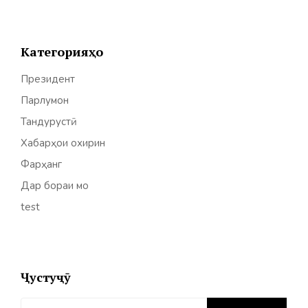
Категорияҳо
Президент
Парлумон
Тандурустӣ
Хабарҳои охирин
Фарҳанг
Дар бораи мо
test
Ҷустуҷӯ
Найти: