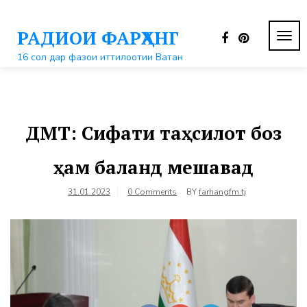
Перейти
к
РАДИОИ ФАРҲАНГ
контенту
ПЕР
НАВ
16 сол дар фазои иттилоотии Ватан
ДМТ: Сифати таҳсилот боз
ҳам баланд мешавад
31.01.2023
0 Comments
BY
farhangfm.tj