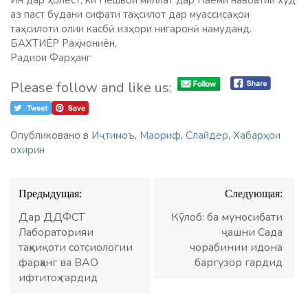
Ин дар ҳолест, ки Пешвои миллат дар Паёми навбатии худ
аз паст будани сифати таҳсилот дар муассисаҳои
таҳсилоти олии касбӣ изҳори нигаронӣ намуданд.
БАХТИЁР Раҳмониён,
Радиои Фарҳанг
Please follow and like us:
Опубликовано в
Иҷтимоъ
,
Маориф
,
Слайдер
,
Хабарҳои
охирин
Навигация
Предыдущая:
Следующая:
по
записям
Дар ДДФСТ
Кӯлоб: ба муносибати
Лабораторияи
ҷашни Сада
таҳқиқоти сотсиологии
чорабинии идона
фарҳанг ва ВАО
баргузор гардид
ифтитоҳ гардид