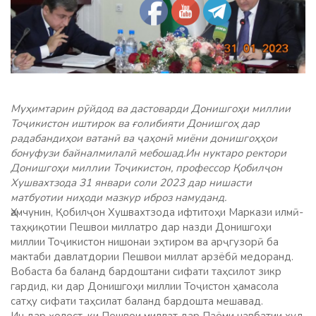
Муҳимтарин рӯйдод ва дастоварди Донишгоҳи миллии
Тоҷикистон иштирок ва ғолибияти Донишгоҳ дар
радабандиҳои ватанӣ ва ҷаҳонӣ миёни донишгоҳҳои
бонуфузи байналмилалӣ мебошад.Ин нуктаро ректори
Донишгоҳи миллии Тоҷикистон, профессор Қобилҷон
Хушвахтзода 31 январи соли 2023 дар нишасти
матбуотии ниҳоди мазкур иброз намуданд.
Ҳамчунин, Қобилҷон Хушвахтзода ифтитоҳи Маркази илмӣ-
таҳқиқотии Пешвои миллатро дар назди Донишгоҳи
миллии Тоҷикистон нишонаи эҳтиром ва арҷгузорӣ ба
мактаби давлатдории Пешвои миллат арзёбӣ медоранд.
Вобаста ба баланд бардоштани сифати таҳсилот зикр
гардид, ки дар Донишгоҳи миллии Тоҷистон ҳамасола
сатҳу сифати таҳсилат баланд бардошта мешавад.