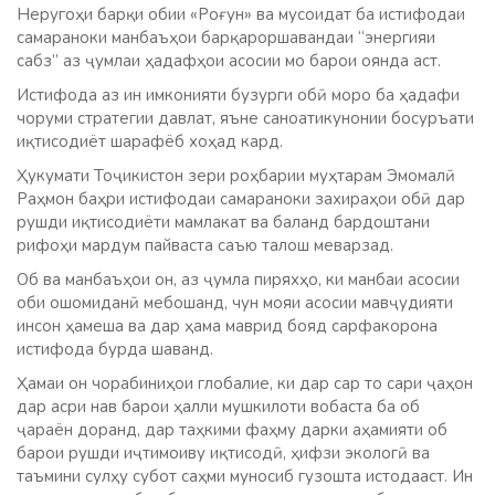
Неругоҳи барқи обии «Роғун» ва мусоидат ба истифодаи
самараноки манбаъҳои барқароршавандаи “энергияи
сабз” аз ҷумлаи ҳадафҳои асосии мо барои оянда аст.
Истифода аз ин имконияти бузурги обӣ моро ба ҳадафи
чоруми стратегии давлат, яъне саноатикунонии босуръати
иқтисодиёт шарафёб хоҳад кард.
Ҳукумати Тоҷикистон зери роҳбарии муҳтарам Эмомалӣ
Раҳмон баҳри истифодаи самараноки захираҳои обӣ дар
рушди иқтисодиёти мамлакат ва баланд бардоштани
рифоҳи мардум пайваста саъю талош меварзад.
Об ва манбаъҳои он, аз ҷумла пиряхҳо, ки манбаи асосии
оби ошомиданӣ мебошанд, чун мояи асосии мавҷудияти
инсон ҳамеша ва дар ҳама маврид бояд сарфакорона
истифода бурда шаванд.
Ҳамаи он чорабиниҳои глобалие, ки дар сар то сари ҷаҳон
дар асри нав барои ҳалли мушкилоти вобаста ба об
ҷараён доранд, дар таҳкими фаҳму дарки аҳамияти об
барои рушди иҷтимоиву иқтисодӣ, ҳифзи экологӣ ва
таъмини сулҳу субот саҳми муносиб гузошта истодааст. Ин