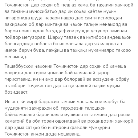
Тоҷикистон дар соҳаи об, пеш аз ҳама, ба таҳкими ҳамкорӣ
ва танзими муносибатҳо дар ин соҳаи ҳаётан муҳим
нигаронида шуда, назари навро дар самти истифодаи
захираҳои об дар минтақа ва ҷаҳон талқин менамояд ва
барои ноил шудан ба ҳадафҳои рушди устувор заминаи
пойдор мегузорад. Шарҳу тавзеҳ ва иқтибоси андешаҳои
баёнгардида вобаста ба ин масъала дар як мақола аз
имкон берун буда, пажӯҳиш ва таҳқиқи мукаммалро тақозо
менамояд.
Ташаббусҳои ҷаҳонии Тоҷикистон дар соҳаи об ҳамеша
мавриди дастгирии ҷомеаи байналмилалӣ қарор
гирифтаанд, ки ин амр дар болоравӣ ва афзудани обрӯву
эътибори Тоҷикистон дар сатҳи ҷаҳонӣ нақши муҳим
бозидааст.
Ин аст, ки имрӯз баррасии тамоми масъалаҳои марбут ба
мудирияти захираҳои об, тарҳрезии талошҳои
байналмилалӣ барои ҳалли мушкилоти таъмини дастрасии
ҳамагонӣ ба оби тозаи ошомиданӣ ва роҳандозии ҳамкорӣ
дар ҳама сатҳҳо бо иштироки фаъоли Ҷумҳурии
Тоҷикистон анҷом дода мешаванд.