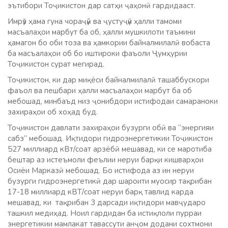
эътибори Тоҷикистон дар сатҳи ҷаҳонӣ гардидааст.
Имрӯз ҳама гуна чораҷӯӣ ва ҷустуҷӯи ҳалли тамоми
масъалаҳои марбут ба об, ҳалли мушкилоти таъмини
ҳамагон бо оби тоза ва ҳамкории байналмилалӣ вобаста
ба масъалаҳои об бо иштироки фаъоли Ҷумҳурии
Тоҷикистон сурат мегирад.
Тоҷикистон, ки дар миқёси байналмилалӣ ташаббускори
фаъол ва пешбари ҳалли масъалаҳои марбут ба об
мебошад, минбаъд низ ҷонибдори истифодаи самараноки
захираҳои об хоҳад буд.
Тоҷикистон давлати захираҳои бузурги обӣ ва “энергияи
сабз” мебошад. Иқтидори гидроэнергетикии Тоҷикистон
527 миллиард кВт/соат арзёбӣ мешавад, ки се маротиба
бештар аз истеъмоли феълии неруи барқи кишварҳои
Осиёи Марказӣ мебошад. Бо истифода аз ин неруи
бузурги гидроэнергетикӣ дар шароити муосир тақрибан
17-18 миллиард кВТ/соат неруи барқ тавлид карда
мешавад, ки тақрибан 3 дарсади иқтидори мавҷударо
ташкил медиҳад. Ноил гардидан ба истиқлоли пурраи
энергетикии мамлакат тавассути анҷом додани сохтмони