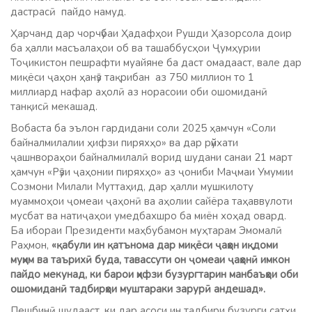
дастрасӣ пайдо намуд.
Ҳарчанд дар чорчӯбаи Ҳадафҳои Рушди Ҳазорсола доир
ба ҳалли масъалаҳои об ва ташаббусҳои Ҷумҳурии
Тоҷикистон пешрафти муайяне ба даст омадааст, вале дар
миқёси ҷаҳон ҳанӯз тақрибан аз 750 миллион то 1
миллиард нафар аҳолӣ аз норасоии оби ошомиданӣ
танқисӣ мекашад.
Вобаста ба эълон гардидани соли 2025 ҳамчун «Соли
байналмилалии ҳифзи пиряхҳо» ва дар рӯйхати
ҷашнвораҳои байналмилалӣ ворид шудани санаи 21 март
ҳамчун «Рӯзи ҷаҳонии пиряхҳо» аз ҷониби Маҷмаи Умумии
Созмони Милали Муттаҳид, дар ҳалли мушкилоту
муаммоҳои ҷомеаи ҷаҳонӣ ва аҳолии сайёра таҳаввулоти
мусбат ва натиҷаҳои умедбахшро ба миён хоҳад овард.
Ба ибораи Президенти маҳбубамон муҳтарам Эмомалӣ
Раҳмон,
«қабули ин қатънома дар миқёси ҷаҳон иқдоми
муҳим ва таърихӣ буда, тавассути он ҷомеаи ҷаҳонӣ имкон
пайдо мекунад, ки барои ҳифзи бузургтарин манбаъҳои оби
ошомиданӣ тадбирҳои муштараки зарурӣ андешад».
Пешбинӣ шудааст, ки дар асоси ин тадбири бузурги сатҳи