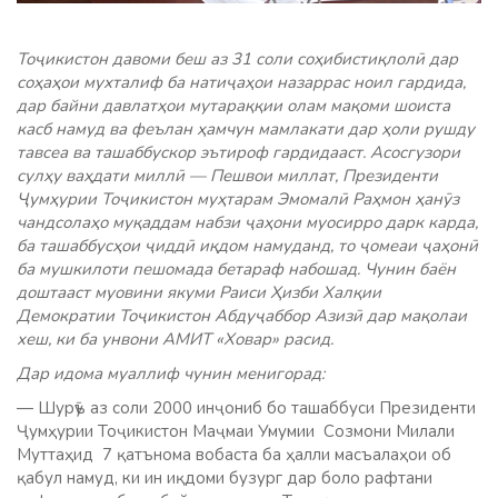
Тоҷикистон давоми беш аз 31 соли соҳибистиқлолӣ дар
соҳаҳои мухталиф ба натиҷаҳои назаррас ноил гардида,
дар байни давлатҳои мутараққии олам мақоми шоиста
касб намуд ва феълан ҳамчун мамлакати дар ҳоли рушду
тавсеа ва ташаббускор эътироф гардидааст. Асосгузори
сулҳу ваҳдати миллӣ — Пешвои миллат, Президенти
Ҷумҳурии Тоҷикистон муҳтарам Эмомалӣ Раҳмон ҳанӯз
чандсолаҳо муқаддам набзи ҷаҳони муосирро дарк карда,
ба ташаббусҳои ҷиддӣ иқдом намуданд, то ҷомеаи ҷаҳонӣ
ба мушкилоти пешомада бетараф набошад. Чунин баён
доштааст муовини якуми Раиси Ҳизби Халқии
Демократии Тоҷикистон Абдуҷаббор Азизӣ дар мақолаи
хеш, ки ба унвони АМИТ «Ховар» расид.
Дар идома муаллиф чунин менигорад:
— Шурӯъ аз соли 2000 инҷониб бо ташаббуси Президенти
Ҷумҳурии Тоҷикистон Маҷмаи Умумии Созмони Милали
Муттаҳид 7 қатънома вобаста ба ҳалли масъалаҳои об
қабул намуд, ки ин иқдоми бузург дар боло рафтани