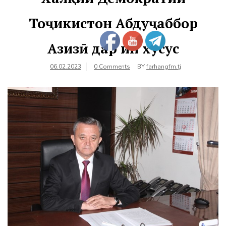
Тоҷикистон Абдуҷаббор
Азизӣ дар ин хусус
06.02.2023
0 Comments
BY
farhangfm.tj