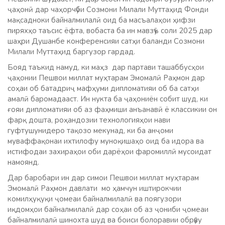
ҷаҳонӣ дар чаҳорчӯби Созмони Милали Муттаҳид Фонди
мақсадноки байналмилалӣ оид ба масъалаҳои ҳифзи
пиряхҳо таъсис ёфта, вобаста ба ин мавзӯъ соли 2025 дар
шаҳри Душанбе конференсияи сатҳи баланди Созмони
Милали Муттаҳид баргузор гардад.
Бояд таъкид намуд, ки маҳз дар партави ташаббусҳои
ҷаҳонии Пешвои миллат муҳтарам Эмомалӣ Раҳмон дар
соҳаи об батадриҷ мафҳуми дипломатияи об ба сатҳи
амалӣ баромадааст. Ин нукта ба ҷаҳониён собит шуд, ки
ғояи дипломатияи об аз фаҳмиши анъанавӣ ё классикии он
фарқ дошта, роҳандозии технологияҳои нави
гуфтушунидеро тақозо мекунад, ки ба анҷоми
муваффақонаи ихтилофу муноқишаҳо оид ба идора ва
истифодаи захираҳои оби дарёҳои фаромиллӣ мусоидат
намоянд.
Дар баробари ин дар симои Пешвои миллат муҳтарам
Эмомалӣ Раҳмон давлати мо ҳамчун иштирокчии
комилҳуқуқи ҷомеаи байналмилалӣ ва поягузори
иқдомҳои байналмилалӣ дар соҳаи об аз ҷониби ҷомеаи
байналмилалӣ шинохта шуд ва боиси болоравии обрӯву