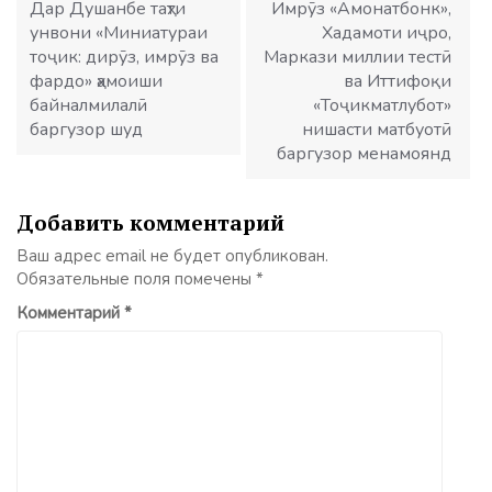
записям
Дар Душанбе таҳти
Имрӯз «Амонатбонк»,
унвони «Миниатураи
Хадамоти иҷро,
тоҷик: дирӯз, имрӯз ва
Маркази миллии тестӣ
фардо» ҳамоиши
ва Иттифоқи
байналмилалӣ
«Тоҷикматлубот»
баргузор шуд
нишасти матбуотӣ
баргузор менамоянд
Добавить комментарий
Ваш адрес email не будет опубликован.
Обязательные поля помечены
*
Комментарий
*