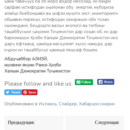
ҳама таваҷҷуҳ ба об моро водор месозад, ки баҳри
сарфаю истифодаи оқилонаи обу энергия, мубориза
алайҳи биёбоншавӣ ва ҳифзи муҳити зист, мониторинги
обшавии пиряхҳо, истифодаи захираҳои оби тозаи
ошомиданӣ, беҳдошти вазъи экологӣ ва татбиқи
ташаббусҳои ҷаҳонии Тоҷикистон дар соҳаи об, ки дар
барномаҳои Ҳизби Халқии Демократии Тоҷикистон низ
дарҷ ёфтаанд, ҳамеша масъулият эҳсос намуда, дар
иҷрои ин ташаббусҳо ҳамеша пешсаф бошем.
Абдуҷаббор АЗИЗӢ,
муовини якуми Раиси Ҳизби
Халқии Демократии Тоҷикистон
Please follow and like us:
Опубликовано в
Иҷтимоъ
,
Слайдер
,
Хабарҳои охирин
Навигация
Предыдущая:
Следующая:
по