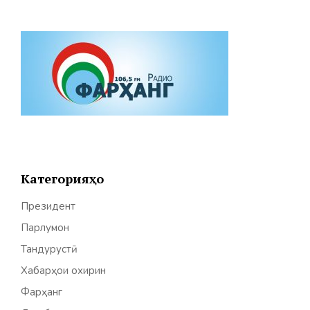
Категорияҳо
Президент
Парлумон
Тандурустӣ
Хабарҳои охирин
Фарҳанг