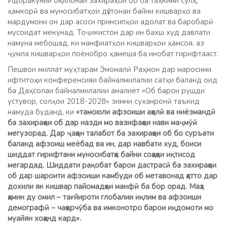
Идоракунии оқилонаи захираҳои об ба таҳкими сулҳ,
ҳамкорӣ ва муносибатҳои дӯстонаи байни кишварҳо ва
мардумони он дар асоси принсипҳои адолат ва баробарӣ
мусоидат мекунад. Тоҷикистон дар ин бахш худ давлати
намуна мебошад, ки манфиатҳои кишварҳои ҳамсоя, аз
ҷумла кишварҳои поёнобро ҳамеша ба инобат гирифтааст.
Пешвои миллат муҳтарам Эмомалӣ Раҳмон дар маросими
ифтитоҳи конференсияи байналмилалии сатҳи баланд оид
ба Даҳсолаи байналмилалии амалиёт «Об барои рушди
устувор, солҳои 2018-2028» зимни суханронӣ таъкид
намуда буданд, ки
«тамоюли афзоиши аҳолӣ ва ниёзмандӣ
ба захираҳои об дар назди мо вазифаҳои нави маҷмӯӣ
мегузорад. Дар ҷаҳон талабот ба захираҳои об бо суръати
баланд афзоиш меёбад ва ин, дар навбати худ, боиси
шиддат гирифтани муносибатҳо байни соҳаҳои иқтисод
мегардад. Шиддати рақобат барои дастрасӣ ба захираҳои
об дар шароити афзоиши камбуди об метавонад ҳатто дар
дохили як кишвар пайомадҳои манфӣ ба бор орад. Маҳз
ҳамин ду омил – тағйироти глобалии иқлим ва афзоиши
демографӣ – чаҳорчӯба ва имконотро барои иқдомоти мо
муайян хоҳанд кард».