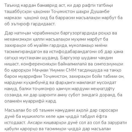
Таъкид кардан бамаврид аст, ки дар рафти татбиқи
ташаббусҳои ҷаҳонии Тоҷикистон шаҳри Душанбе
маркази ҷаҳонӣ оид ба баррасии масъалаҳои марбут ба
об эътироф гардидааст.
Дар натиҷаи чорабиниҳои баргузоргардида роҳҳо ва
механизмҳои ҳалли масъалаҳои муҳими марбут ба
захираҳои об муайян гардида, муколамаҳо миёни
тасмимгирандагон ва истифодабарандагони об дар ҳама
сатҳҳо мустаҳкам шуданд. Баргузор шудани чандин
нишаст, конференсияҳои байналмилалӣ ва симпозиумҳои
бо қарорҳои Маҷмаи Умумии СММ тасдиқшуда на танҳо
барои муаррифии Тоҷикистон, захираҳои бойи табиии он,
мардуми куҳанбунёд ва фарҳанги мамлакат мусоидат
намуд, балки тоҷиконро ҳамчун мардуми меҳнатдӯсту
созанда, ки дар шароити амну субот зиндагӣ доранд, ба
оламиён муаррифӣ кард.
Масъалаи бо об таъмин намудани аҳолӣ дар саросари
дунё ба мушкилоти хеле ҳам ҷиддӣ табдил ёфта
истодааст. Аксари кишварҳои дунё сол аз сол ба зарурати
қабули қарорҳо ва тасмимҳои ҷиддӣ дар масъалаи