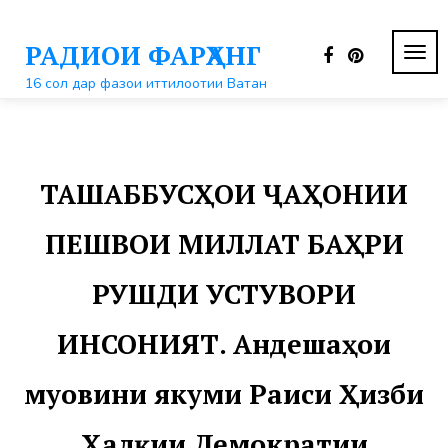
Перейти
к
РАДИОИ ФАРҲАНГ
контенту
ПЕР
НАВ
16 сол дар фазои иттилоотии Ватан
ТАШАББУСҲОИ ҶАҲОНИИ
ПЕШВОИ МИЛЛАТ БАҲРИ
РУШДИ УСТУВОРИ
ИНСОНИЯТ. Андешаҳои
муовини якуми Раиси Ҳизби
Халқии Демократии