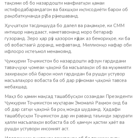
тақсими об бо назардошти манфиатҳои ҳамаи
истифодабарандагон ва бахшҳои иқтисодиёти барои об
рақобаткунанда рӯ ба рӯ мешаванд.
Ҳуҷҷатҳои тасдиқшуда бо далел ва рақамҳое, ки СММ
интишор намудааст, наметавонанд моро бетараф
гузоранд. Зеро ҳар рӯз ҳазорон кӯдак аз бемориҳое, ки ба
об вобастаагӣ доранд, мефавтанд. Миллионҳо нафар оби
ифлосро истеъмол менамоянд.
Ҷумҳурии Тоҷикистон бо назардошти афзун гардидани
таваҷҷуҳи ҷомеаи ҷаҳонӣ ба масъалаҳои об ва муҳимияти
захираҳои обӣ барои ноил гардидан ба рушди устувор
масъалаҳоро вобаста ба об дар рӯзномаи ҷаҳонӣ тавсеа
мебахшад.
Маҳз бо ҳамин мақсад ташаббусҳои созандаи Президенти
Ҷумҳурии Тоҷикистон муҳтарам Эмомалӣ Раҳмон оид ба
об дар сатҳи ҷаҳонӣ ба роҳ монда шудаанд. Ҳадафи
ташаббусҳои Тоҷикистон дар ин раванд таъкиди зарурати
ҳалли масъалаҳои вобаста ба об ҳамчун ҳастии ҳаёт ва
рушди устувори инсоният аст.