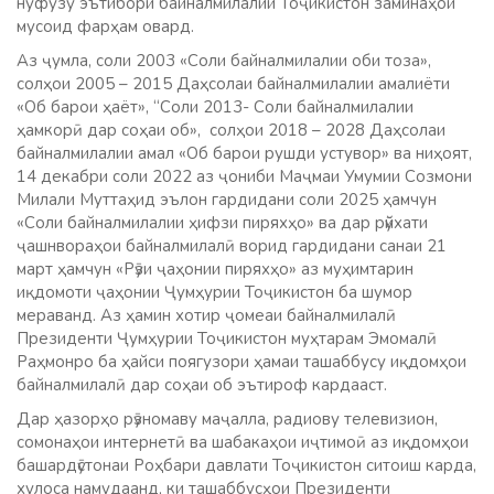
нуфузу эътибори байналмилалии Тоҷикистон заминаҳои
мусоид фарҳам овард.
Аз ҷумла, соли 2003 «Соли байналмилалии оби тоза»,
солҳои 2005 – 2015 Даҳсолаи байналмилалии амалиёти
«Об барои ҳаёт», “Соли 2013- Соли байналмилалии
ҳамкорӣ дар соҳаи об», солҳои 2018 – 2028 Даҳсолаи
байналмилалии амал «Об барои рушди устувор» ва ниҳоят,
14 декабри соли 2022 аз ҷониби Маҷмаи Умумии Созмони
Милали Муттаҳид эълон гардидани соли 2025 ҳамчун
«Соли байналмилалии ҳифзи пиряхҳо» ва дар рӯйхати
ҷашнвораҳои байналмилалӣ ворид гардидани санаи 21
март ҳамчун «Рӯзи ҷаҳонии пиряхҳо» аз муҳимтарин
иқдомоти ҷаҳонии Ҷумҳурии Тоҷикистон ба шумор
мераванд. Аз ҳамин хотир ҷомеаи байналмилалӣ
Президенти Ҷумҳурии Тоҷикистон муҳтарам Эмомалӣ
Раҳмонро ба ҳайси поягузори ҳамаи ташаббусу иқдомҳои
байналмилалӣ дар соҳаи об эътироф кардааст.
Дар ҳазорҳо рӯзномаву маҷалла, радиову телевизион,
сомонаҳои интернетӣ ва шабакаҳои иҷтимоӣ аз иқдомҳои
башардӯстонаи Роҳбари давлати Тоҷикистон ситоиш карда,
хулоса намудаанд, ки ташаббусҳои Президенти