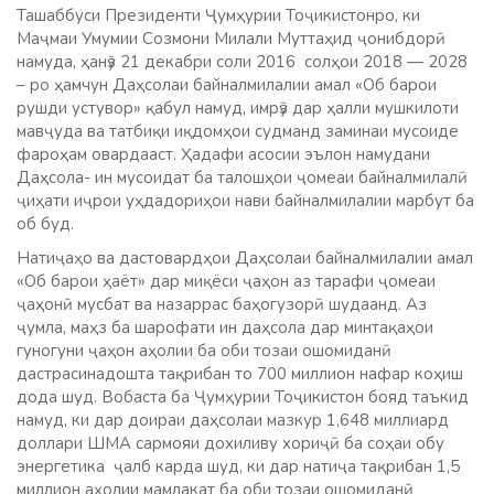
Ташаббуси Президенти Ҷумҳурии Тоҷикистонро, ки
Маҷмаи Умумии Созмони Милали Муттаҳид ҷонибдорӣ
намуда, ҳанӯз 21 декабри соли 2016 солҳои 2018 — 2028
– ро ҳамчун Даҳсолаи байналмилалии амал «Об барои
рушди устувор» қабул намуд, имрӯз дар ҳалли мушкилоти
мавҷуда ва татбиқи иқдомҳои судманд заминаи мусоиде
фароҳам овардааст. Ҳадафи асосии эълон намудани
Даҳсола- ин мусоидат ба талошҳои ҷомеаи байналмилалӣ
ҷиҳати иҷрои уҳдадориҳои нави байналмилалии марбут ба
об буд.
Натиҷаҳо ва дастовардҳои Даҳсолаи байналмилалии амал
«Об барои ҳаёт» дар миқёси ҷаҳон аз тарафи ҷомеаи
ҷаҳонӣ мусбат ва назаррас баҳогузорӣ шудаанд. Аз
ҷумла, маҳз ба шарофати ин даҳсола дар минтақаҳои
гуногуни ҷаҳон аҳолии ба оби тозаи ошомиданӣ
дастрасинадошта тақрибан то 700 миллион нафар коҳиш
дода шуд. Вобаста ба Ҷумҳурии Тоҷикистон бояд таъкид
намуд, ки дар доираи даҳсолаи мазкур 1,648 миллиард
доллари ШМА сармояи дохиливу хориҷӣ ба соҳаи обу
энергетика ҷалб карда шуд, ки дар натиҷа тақрибан 1,5
миллион аҳолии мамлакат ба оби тозаи ошомиданӣ