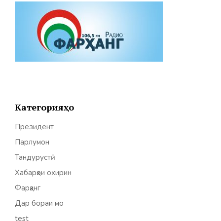
Категорияҳо
Президент
Парлумон
Тандурустӣ
Хабарҳои охирин
Фарҳанг
Дар бораи мо
test