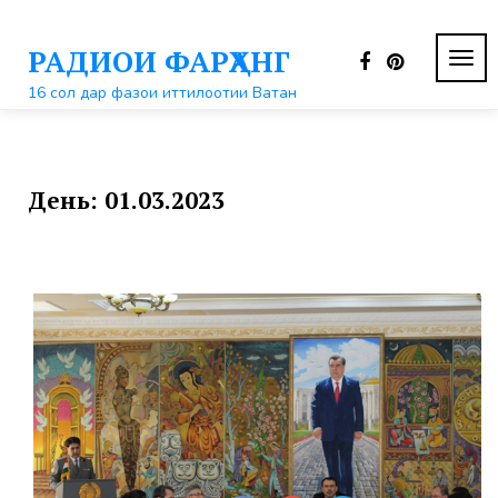
Перейти
к
РАДИОИ ФАРҲАНГ
контенту
ПЕР
НАВ
16 сол дар фазои иттилоотии Ватан
День:
01.03.2023