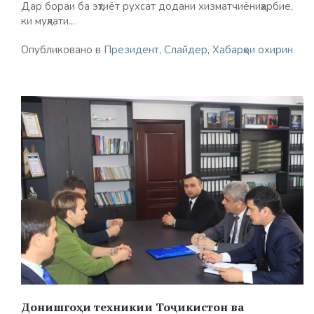
Дар бораи ба эҳтиёт рухсат додани хизматчиёниҳарбие,
ки муҳлати...
Опубликовано в
Президент
,
Слайдер
,
Хабарҳои охирин
Донишгоҳи техникии Тоҷикистон ва