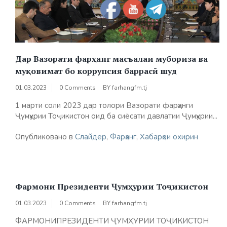
Дар Вазорати фарҳанг масъалаи мубориза ва
муқовимат бо коррупсия баррасӣ шуд
01.03.2023
0 Comments
BY
farhangfm.tj
1 марти соли 2023 дар толори Вазорати фарҳанги
Ҷумҳурии Тоҷикистон оид ба сиёсати давлатии Ҷумҳурии...
Опубликовано в
Слайдер
,
Фарҳанг
,
Хабарҳои охирин
Фармони Президенти Ҷумҳурии Тоҷикистон
01.03.2023
0 Comments
BY
farhangfm.tj
ФАРМОНИПРЕЗИДЕНТИ ҶУМҲУРИИ ТОҶИКИСТОН