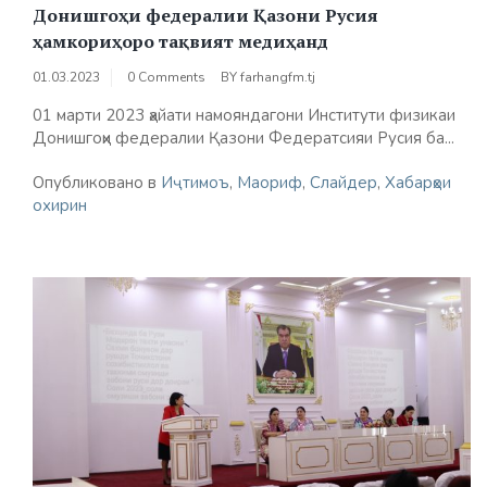
Донишгоҳи федералии Қазони Русия
ҳамкориҳоро тақвият медиҳанд
01.03.2023
0 Comments
BY
farhangfm.tj
01 марти 2023 ҳайати намояндагони Институти физикаи
Донишгоҳи федералии Қазони Федератсияи Русия ба...
Опубликовано в
Иҷтимоъ
,
Маориф
,
Слайдер
,
Хабарҳои
охирин