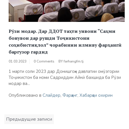
Рӯзи модар. Дар ДДОТ таҳти унвони “Саҳми
бонувон дар рушди Тоҷикистони
соҳибистиқлол” чорабинии илмиву фарҳангӣ
баргузор гардид
01.03.2023
0 Comments
BY
farhangfm.tj
1 марти соли 2023 дар Донишгоҳи давлатии омӯзгории
Тоҷикистон ба номи Садриддин Айнӣ бахшида ба Рӯзи
модар ва...
Опубликовано в
Слайдер
,
Фарҳанг
,
Хабарҳои охирин
Навигация
Предыдущие записи
по