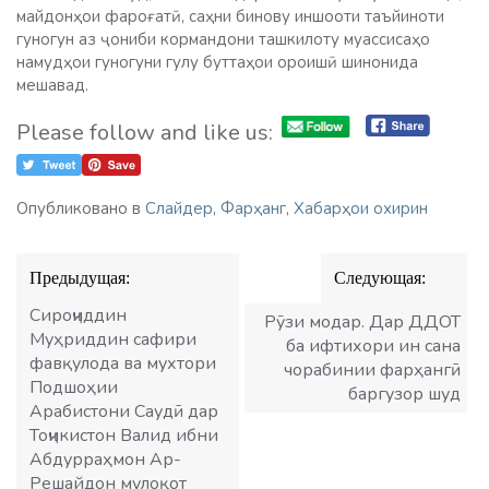
майдонҳои фароғатӣ, саҳни бинову иншооти таъйиноти
гуногун аз ҷониби кормандони ташкилоту муассисаҳо
намудҳои гуногуни гулу буттаҳои ороишӣ шинонида
мешавад.
Please follow and like us:
Опубликовано в
Слайдер
,
Фарҳанг
,
Хабарҳои охирин
Навигация
Предыдущая:
Следующая:
по
записям
Сироҷиддин
Рӯзи модар. Дар ДДОТ
Муҳриддин сафири
ба ифтихори ин сана
фавқулода ва мухтори
чорабинии фарҳангӣ
Подшоҳии
баргузор шуд
Арабистони Саудӣ дар
Тоҷикистон Валид ибни
Абдурраҳмон Ар-
Решайдон мулоқот