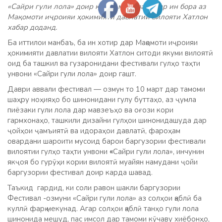
«Сайри гули лола» доир карда мешавад. Дар ин бора аз
Мақомоти иҷроияи ҳокимияти давлатии вилояти Хатлон
хабар доданд.
Ба иттилои манбаъ, ба ин хотир дар Мақомоти иҷроияи
ҳокимияти давлатии вилояти Хатлон ситоди якуми вилоятӣ
оид ба ташкил ва гузаронидани фестивали гулҳо таҳти
унвони «Сайри гули лола» доир гашт.
Даври аввали фестивал — озмун то 10 март дар тамоми
шаҳру ноҳияҳо бо шинонидани гулу буттаҳо, аз ҷумла
пиёзаки гули лола дар мавзеъҳо ва оғози кори
гармхонаҳо, ташкили дизайни гулҳои шинонидашуда дар
ҷойҳои ҷамъиятӣ ва идораҳои давлатӣ, фароҳам
овардани шароити мусоид барои баргузории фестивали
вилоятии гулҳо таҳти унвони
«
Сайри гули лола», инчунин
якҷоя бо гурӯҳи кории вилоятӣ муайян намудани ҷойи
баргузории фестивал доир карда шавад.
Таъкид гардид, ки соли равон шакли баргузории
Фестивал -озмуни «Сайри гули лола» аз солҳои қаблӣ ба
куллӣ фарқ мекунад. Агар солҳои қаблӣ танҳо гули лола
шинонида мешуд, пас имсол дар тамоми кӯчаву хиёбонҳо,