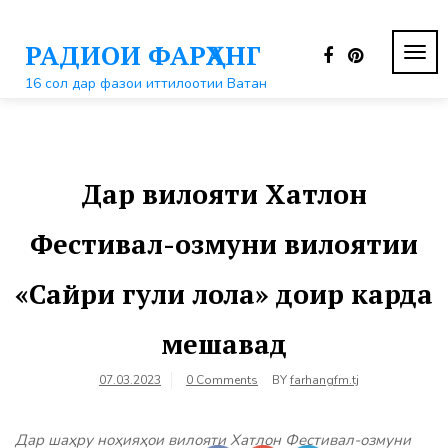
Перейти
к
РАДИОИ ФАРҲАНГ
контенту
ПЕР
НАВ
16 сол дар фазои иттилоотии Ватан
Дар вилояти Хатлон
Фестивал-озмуни вилоятии
«Сайри гули лола» доир карда
мешавад
07.03.2023
0 Comments
BY
farhangfm.tj
Дар шаҳру ноҳияҳои вилояти Хатлон Фестивал-озмуни