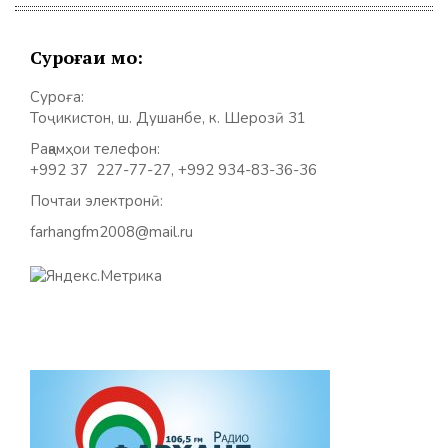
Суроғаи мо:
Суроға:
Тоҷикистон, ш. Душанбе, к. Шерозӣ 31
Рақамҳои телефон:
+992 37 227-77-27, +992 934-83-36-36
Почтаи электронӣ:
farhangfm2008@mail.ru