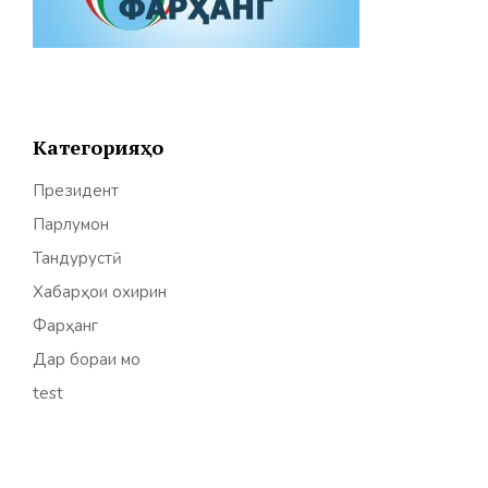
Категорияҳо
Президент
Парлумон
Тандурустӣ
Хабарҳои охирин
Фарҳанг
Дар бораи мо
test