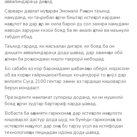
аввалиндараҷа диҳанд.
Сарвари давлат муҳтарам Эмомалӣ Раҳмон таъкид
намуданд, ки таҷрибаи ҳарчи бештар истеҳсол кардани
маҳсулот ва дар ҳар як оила барои ду сол захира намудани
маводи зарурии ғизоӣ бояд ба як амали ҳатмӣ ва маъмулӣ
табдил ёбад.
Таъкид гардид, ки масъалаи дигаре, ки бояд ба он
диққати аввалиндараҷа дода шавад, дар заминҳои обӣ
ҳатман ба роҳ мондани кишти такрорӣ мебошад.
Бо сабаби аз кор баромадани шабакаҳои обёрӣ, норасоии
об ва корҳои ғайриқаноатбахши хоҷагидорӣ то ҳанӯз дар
вилояти Суғд 2100 гектар замин аз гардиши кишоварзӣ
берун мондааст.
Президенти мамлакат супориш доданд, ки ин мушкилӣ
бояд ҳарчи зудтар бартараф карда шавад.
Вобаста ба аҳамияти гармхонаҳо дар истеҳсоли маҳсулоти
кишоварзӣ дастур дода шуд, ки бунёди гармхонаҳо ва
истеҳсоли маҳсулот дар онҳо бо тарзу усул ва истифодаи
технологияҳои пешқадам идома дода шавад.