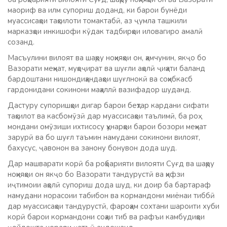
маориф ва илм супориш доданд, ки барои бунёди
муассисаҳои таҳсилоти томактабӣ, аз ҷумла ташкили
марказҳои инкишофи кӯдак тадбирҳои иловагиро амалӣ
созанд.
Масъулини вилоят ва шаҳру ноҳияҳои он, ҳамчунин, якҷо бо
Вазорати меҳнат, муҳоҷират ва шуғли аҳолӣ ҷиҳати баланд
бардоштани нишондиҳандаҳои шуғлнокӣ ва соҳибкасб
гардонидани сокинони маҳаллӣ вазифадор шуданд.
Дастуру супоришҳои дигар барои беҳтар кардани сифати
таҳсилот ва касбомӯзӣ дар муассисаҳои таълимӣ, ба роҳ
мондани омӯзиши ихтисосу ҳунарҳои барои бозори меҳнат
зарурӣ ва бо шуғл таъмин намудани сокинони вилоят,
бахусус, ҷавонон ва занону бонувон дода шуд.
Дар машварати корӣ ба роҳбарияти вилояти Суғд ва шаҳру
ноҳияҳои он якҷо бо Вазорати тандурустӣ ва ҳифзи
иҷтимоии аҳолӣ супориш дода шуд, ки доир ба бартараф
намудани норасоии табибон ва кормандони миёнаи тиббӣ
дар муассисаҳои тандурустӣ, фароҳам сохтани шароити хуби
корӣ барои кормандони соҳаи тиб ва рафъи камбудиҳои