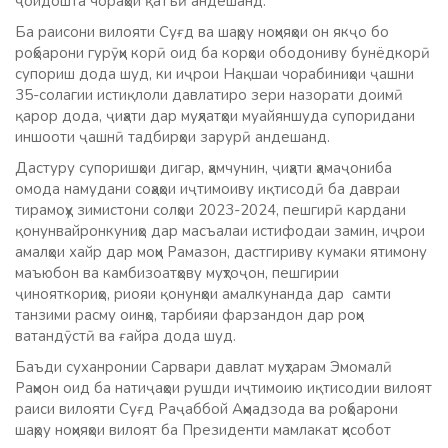
ҷойдошта чораҳои қатъӣ андешанд.
Ба раисони вилояти Суғд ва шаҳру ноҳияҳои он якҷо бо
роҳбарони гурӯҳи корӣ оид ба корҳои ободониву бунёдкорӣ
супориш дода шуд, ки иҷрои Нақшаи чорабиниҳои ҷашни
35-солагии истиқлоли давлатиро зери назорати доимӣ
қарор дода, ҷиҳати дар муҳлатҳои муайяншуда супоридани
иншооти ҷашнӣ тадбирҳои зарурӣ андешанд.
Дастуру супоришҳои дигар, ҳамчунин, ҷиҳати ҳамаҷониба
омода намудани соҳаҳои иҷтимоиву иқтисодӣ ба давраи
тирамоҳу зимистони солҳои 2023-2024, пешгирӣ кардани
қонунвайронкуниҳо дар масъалаи истифодаи замин, иҷрои
амалҳои хайр дар моҳи Рамазон, дастгириву кумаки ятимону
маъюбон ва камбизоатҳову муҳтоҷон, пешгирии
ҷинояткориҳо, риояи қонунҳои амалкунанда дар самти
танзими расму оинҳо, тарбияи фарзандон дар роҳи
ватандӯстӣ ва ғайра дода шуд.
Баъди суханронии Сарвари давлат муҳтарам Эмомалӣ
Раҳмон оид ба натиҷаҳои рушди иҷтимоию иқтисодии вилоят
раиси вилояти Суғд Раҷаббой Аҳмадзода ва роҳбарони
шаҳру ноҳияҳои вилоят ба Президенти мамлакат ҳисобот