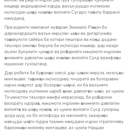
вилоят ва рафти иҷрои дастуру супоришҳои Ҳукумати
кишвар андешаронӣ карда, вазъи рушди иҷтимоию
иқтисодии шаҳру ноҳияҳои вилояти Суғдро таҳлилу баррасӣ
намуданд.
Президенти мамлакат муҳтарам Эмомалӣ Раҳмон бо
дарназардошти вазъи имрӯзаи ҷаҳон ва дигаргуниву
таҳаввулоти сайёра ба хотири пешгирӣ ва коҳиш додани
таъсири омилҳои беруна ба иқтисоди кишвар, дар назди
аъзои Ҳукумати ҷумҳурӣ ва роҳбарияти мақомоти иҷроияи
ҳокимияти давлатии шаҳру ноҳияҳои вилояти Суғд вазифаҳои
мушаххас гузоштанд.
Дар робита ба буҳронҳои сиёсӣ дар ҷаҳони имрӯза, низоъҳои
минтақавӣ, таҳримҳои иқтисодиву тиҷоратӣ ва болоравии
нархи маҳсулот дар бозорҳои ҷаҳонӣ, ки ба вазъияти
иқтисодиву иҷтимоии қариб ҳамаи давлатҳои ҷаҳон, аз ҷумла
Тоҷикистон таъсири манфӣ мерасонад, ба роҳбарони
вазорату идораҳо, мақомоти иҷроияи ҳокимияти давлатии
вилоятҳо ва шаҳру ноҳияҳо, аз ҷумла вилояти Суғд супориш
дода шуд, ки бо истифода аз имконияту захираҳои
мавҷуда ҷиҳати пурра таъмин намудани иҷрои стратегияву
барномаҳои милливу минтақавӣ, аз ҷумла Нақшаи