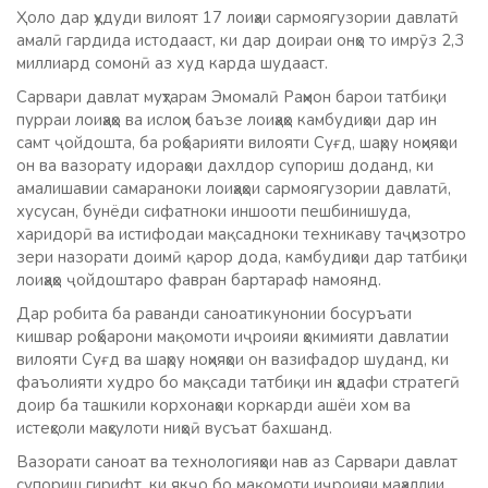
Ҳоло дар ҳудуди вилоят 17 лоиҳаи сармоягузории давлатӣ
амалӣ гардида истодааст, ки дар доираи онҳо то имрӯз 2,3
миллиард сомонӣ аз худ карда шудааст.
Сарвари давлат муҳтарам Эмомалӣ Раҳмон барои татбиқи
пурраи лоиҳаҳо ва ислоҳи баъзе лоиҳаҳо камбудиҳои дар ин
самт ҷойдошта, ба роҳбарияти вилояти Суғд, шаҳру ноҳияҳои
он ва вазорату идораҳои дахлдор супориш доданд, ки
амалишавии самараноки лоиҳаҳои сармоягузории давлатӣ,
хусусан, бунёди сифатноки иншооти пешбинишуда,
харидорӣ ва истифодаи мақсадноки техникаву таҷҳизотро
зери назорати доимӣ қарор дода, камбудиҳои дар татбиқи
лоиҳаҳо ҷойдоштаро фавран бартараф намоянд.
Дар робита ба раванди саноатикунонии босуръати
кишвар роҳбарони мақомоти иҷроияи ҳокимияти давлатии
вилояти Суғд ва шаҳру ноҳияҳои он вазифадор шуданд, ки
фаъолияти худро бо мақсади татбиқи ин ҳадафи стратегӣ
доир ба ташкили корхонаҳои коркарди ашёи хом ва
истеҳсоли маҳсулоти ниҳоӣ вусъат бахшанд.
Вазорати саноат ва технологияҳои нав аз Сарвари давлат
супориш гирифт, ки якҷо бо мақомоти иҷроияи маҳаллии