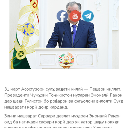
31 март Асосгузори сулҳу ваҳдати миллӣ — Пешвои миллат,
Президенти Ҷумҳурии Тоҷикистон муҳтарам Эмомалӣ Раҳмон
дар шаҳри Гулистон бо роҳбарон ва фаъолони вилояти Суғд
машварати корӣ доир карданд.
Зимни машварат Сарвари давлат муҳтарам Эмомалӣ Раҳмон
оид ба натиҷаҳои сафари корӣ дар як қатор шаҳру ноҳияҳои