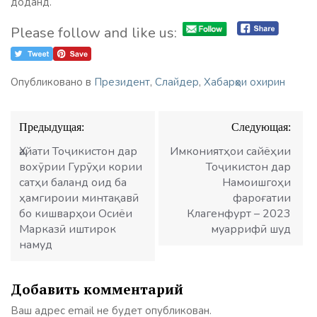
доданд.
Please follow and like us:
Опубликовано в
Президент
,
Слайдер
,
Хабарҳои охирин
Навигация
Предыдущая:
Следующая:
по
записям
Ҳайати Тоҷикистон дар
Имкониятҳои сайёҳии
вохӯрии Гурӯҳи кории
Тоҷикистон дар
сатҳи баланд оид ба
Намоишгоҳи
ҳамгироии минтақавӣ
фароғатии
бо кишварҳои Осиёи
Клагенфурт – 2023
Марказӣ иштирок
муаррифӣ шуд
намуд
Добавить комментарий
Ваш адрес email не будет опубликован.