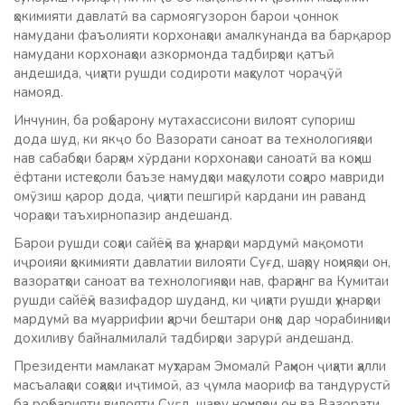
ҳокимияти давлатӣ ва сармоягузорон барои ҷоннок
намудани фаъолияти корхонаҳои амалкунанда ва барқарор
намудани корхонаҳои азкормонда тадбирҳои қатъӣ
андешида, ҷиҳати рушди содироти маҳсулот чораҷӯӣ
намояд.
Инчунин, ба роҳбарону мутахассисони вилоят супориш
дода шуд, ки якҷо бо Вазорати саноат ва технологияҳои
нав сабабҳои барҳам хӯрдани корхонаҳои саноатӣ ва коҳиш
ёфтани истеҳсоли баъзе намудҳои маҳсулоти соҳаро мавриди
омӯзиш қарор дода, ҷиҳати пешгирӣ кардани ин раванд
чораҳои таъхирнопазир андешанд.
Барои рушди соҳаи сайёҳӣ ва ҳунарҳои мардумӣ мақомоти
иҷроияи ҳокимияти давлатии вилояти Суғд, шаҳру ноҳияҳои он,
вазоратҳои саноат ва технологияҳои нав, фарҳанг ва Кумитаи
рушди сайёҳӣ вазифадор шуданд, ки ҷиҳати рушди ҳунарҳои
мардумӣ ва муаррифии ҳарчи бештари онҳо дар чорабиниҳои
дохиливу байналмилалӣ тадбирҳои зарурӣ андешанд.
Президенти мамлакат муҳтарам Эмомалӣ Раҳмон ҷиҳати ҳалли
масъалаҳои соҳаҳои иҷтимоӣ, аз ҷумла маориф ва тандурустӣ
ба роҳбарияти вилояти Суғд, шаҳру ноҳияҳои он ва Вазорати