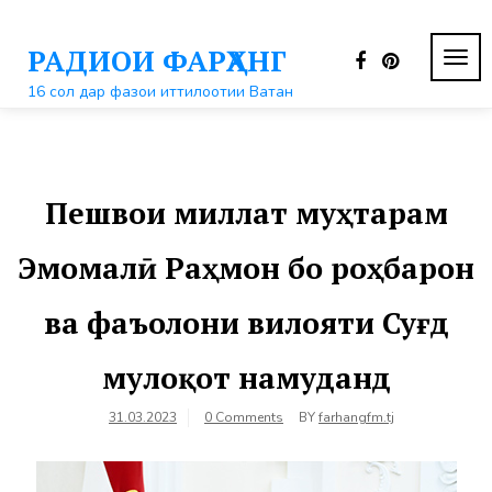
Перейти
к
РАДИОИ ФАРҲАНГ
контенту
ПЕР
НАВ
16 сол дар фазои иттилоотии Ватан
Пешвои миллат муҳтарам
Эмомалӣ Раҳмон бо роҳбарон
ва фаъолони вилояти Суғд
мулоқот намуданд
31.03.2023
0 Comments
BY
farhangfm.tj