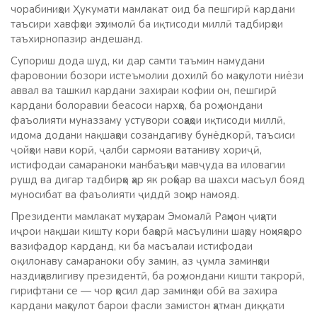
чорабиниҳои Ҳукумати мамлакат оид ба пешгирӣ кардани
таъсири хавфҳои эҳтимолӣ ба иқтисоди миллӣ тадбирҳои
таъхирнопазир андешанд.
Супориш дода шуд, ки дар самти таъмин намудани
фаровонии бозори истеъмолии дохилӣ бо маҳсулоти ниёзи
аввал ва ташкил кардани захираи кофии он, пешгирӣ
кардани болоравии беасоси нархҳо, ба роҳ мондани
фаъолияти муназзаму устувори соҳаҳои иқтисоди миллӣ,
идома додани нақшаҳои созандагиву бунёдкорӣ, таъсиси
ҷойҳои нави корӣ, ҷалби сармояи ватаниву хориҷӣ,
истифодаи самараноки манбаъҳои мавҷуда ва иловагии
рушд ва дигар тадбирҳо ҳар як роҳбар ва шахси масъул бояд
муносибат ва фаъолияти ҷиддӣ зоҳир намояд.
Президенти мамлакат муҳтарам Эмомалӣ Раҳмон ҷиҳати
иҷрои нақшаи кишту кори баҳорӣ масъулини шаҳру ноҳияҳоро
вазифадор карданд, ки ба масъалаи истифодаи
оқилонаву самараноки обу замин, аз ҷумла заминҳои
наздиҳавлигиву президентӣ, ба роҳ мондани кишти такрорӣ,
гирифтани се — чор ҳосил дар заминҳои обӣ ва захира
кардани маҳсулот барои фасли замистон ҳатман диққати