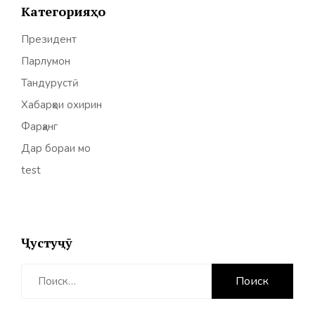
Категорияҳо
Президент
Парлумон
Тандурустӣ
Хабарҳои охирин
Фарҳанг
Дар бораи мо
test
Ҷустуҷӯ
Найти: