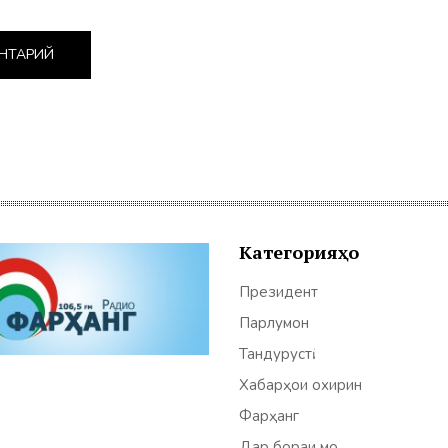
Категорияҳо
Президент
Парлумон
Тандурустӣ
Хабарҳои охирин
Фарҳанг
Дар бораи мо