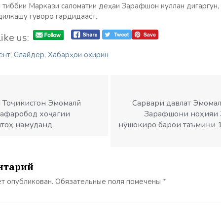
 тиббии Маркази саломатии деҳаи Зарафшон куллан дигаргун,
дилкашу гуворо гардидааст.
ike us:
ент
,
Слайдер
,
Хабарҳои охирин
 Тоҷикистон Эмомалӣ
Сарвари давлат Эмомал
Зафаробод хоҷагии
Зарафшони ноҳияи 
тоҳ намуданд
нӯшокиро барои таъмини 1
нтарий
ет опубликован.
Обязательные поля помечены
*