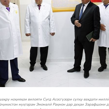
шаҳру ноҳияҳои вилояти Суғд Асосгузори сулҳу ваҳдати милл
оҷикистон муҳтарам Эмомалӣ Раҳмон дар деҳаи Зарафшони д