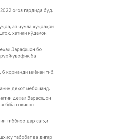
 2022 оғоз гардида буд.
уҷра, аз ҷумла ҳуҷраҳои
шгоҳ, хатнаи кӯдакон,
 деҳаи Зарафшон бо
арурӣ мувофиқ ба
 6 корманди миёнаи тиб,
 ҳамин деҳот мебошанд.
оматии деҳаи Зарафшон
асбӣ ба сокинон
ии тиббиро дар сатҳи
ашхису табобат ва дигар