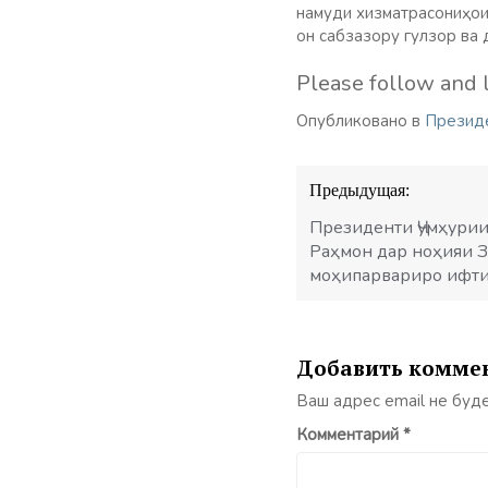
намуди хизматрасониҳои
он сабзазору гулзор ва 
Please follow and l
Опубликовано в
Презид
Навигация
Предыдущая:
по
записям
Президенти Ҷумҳурии
Раҳмон дар ноҳияи 
моҳипарвариро ифти
Добавить комме
Ваш адрес email не буд
Комментарий
*