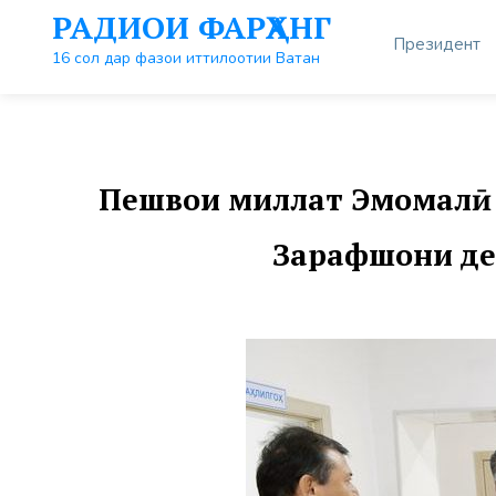
Перейти
РАДИОИ ФАРҲАНГ
к
Президент
контенту
16 сол дар фазои иттилоотии Ватан
Пешвои миллат Эмомалӣ 
Зарафшони де