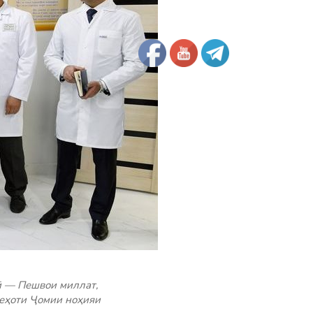
ӣ — Пешвои миллат,
еҳоти Ҷомии ноҳияи