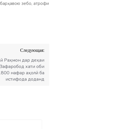
 барҳавою зебо, атрофи
Следующая:
ӣ Раҳмон дар деҳаи
Зафаробод хати оби
800 нафар аҳолӣ ба
истифода доданд