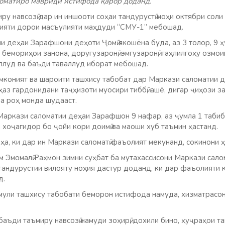
оматиро мавриди истифода қарор доданд.
иру навсозӣ дар ин иншооти соҳаи тандурустӣ моҳи октябри соли
ияти дорои масъулияти маҳдуди “СМУ-1” мебошад.
и деҳаи Зарафшони деҳоти Ҷомӣ якошёна буда, аз 3 толор, 9 ҳ
 бемориҳои занона, доругузаронӣ, эмгузаронӣ, таҳлилгоҳу озмои
аллуд ва баъди таваллуд иборат мебошад.
имконият ва шароити ташхису табобат дар Маркази саломатии
аз гардонидани таҷҳизоти муосири тиббӣ, ашё, дигар ҷиҳози з
а роҳ монда шудааст.
аркази саломатии деҳаи Зарафшон 9 нафар, аз ҷумла 1 табиб,
 хоҷагидор бо ҷойи кори доимӣ ва маоши хуб таъмин ҳастанд.
ҳа, ки дар ин Маркази саломатӣ фаъолият мекунанд, сокинони
м Эмомалӣ Раҳмон зимни суҳбат ба мутахассисони Маркази сал
тандурустии вилояту ноҳия дастур доданд, ки дар фаъолияти к
д.
мули ташхису табобати беморон истифода намуда, хизматрасон
 баъди таъмиру навсозӣ намуди зоҳирӣ, дохили бино, ҳуҷраҳои т