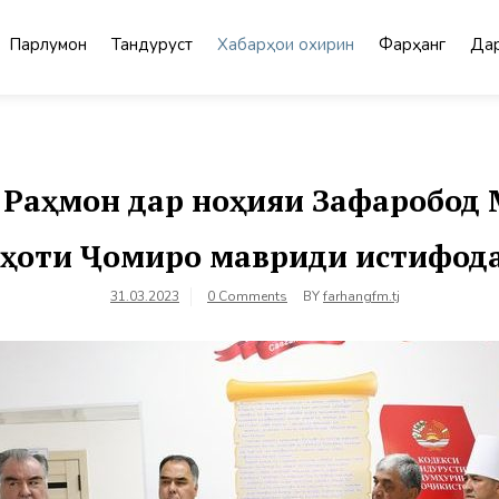
Парлумон
Тандурустӣ
Хабарҳои охирин
Фарҳанг
Дар
Раҳмон дар ноҳияи Зафаробод 
ҳоти Ҷомиро мавриди истифода
31.03.2023
0 Comments
BY
farhangfm.tj