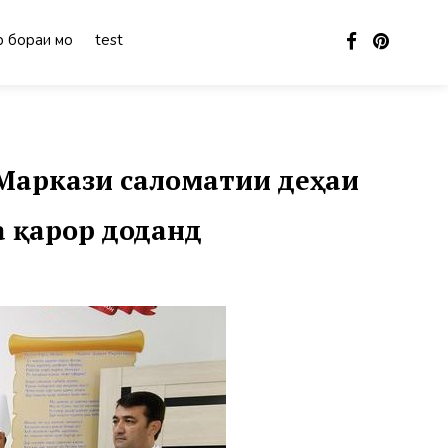
 бораи мо
test
Маркази саломатии деҳаи
 қарор доданд