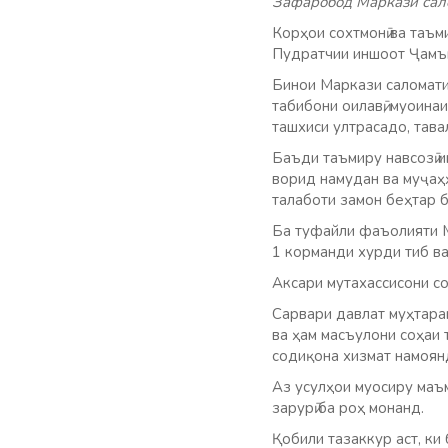
Зафаробод Маркази сал
Корҳои сохтмонӣ ва таъм
Пудратчии иншоот Ҷамъ
Бинои Маркази саломати
табибони оилавӣ, муоинаи
ташхиси ултрасадо, тав
Баъди таъмиру навсозӣ 
ворид намудан ва муҷаҳҳ
талаботи замон беҳтар б
Ба туфайли фаъолияти М
1 корманди хурди тиб ва
Аксари мутахассисони со
Сарвари давлат муҳтара
ва ҳам масъулони соҳаи 
содиқона хизмат намоян
Аз усулҳои муосиру маъ
зарурӣ ба роҳ монанд.
Қобили тазаккур аст, ки