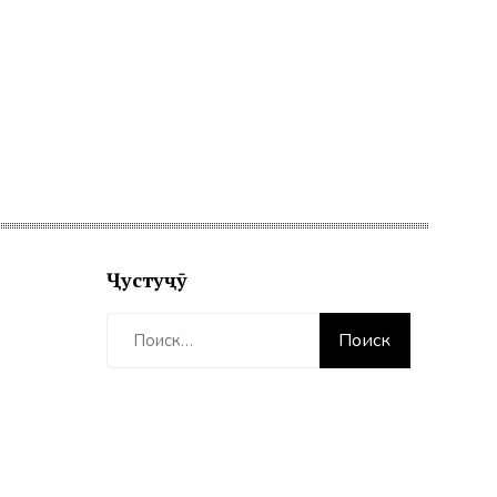
Ҷустуҷӯ
Найти: