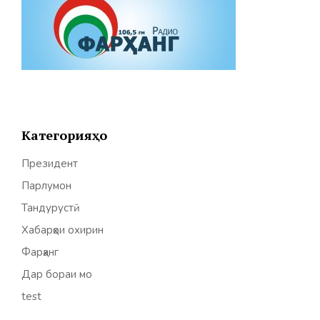
Категорияҳо
Президент
Парлумон
Тандурустӣ
Хабарҳои охирин
Фарҳанг
Дар бораи мо
test