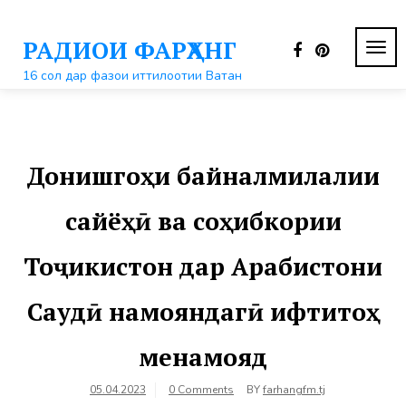
Перейти
к
РАДИОИ ФАРҲАНГ
контенту
ПЕР
НАВ
16 сол дар фазои иттилоотии Ватан
Донишгоҳи байналмилалии
сайёҳӣ ва соҳибкории
Тоҷикистон дар Арабистони
Саудӣ намояндагӣ ифтитоҳ
менамояд
05.04.2023
0 Comments
BY
farhangfm.tj