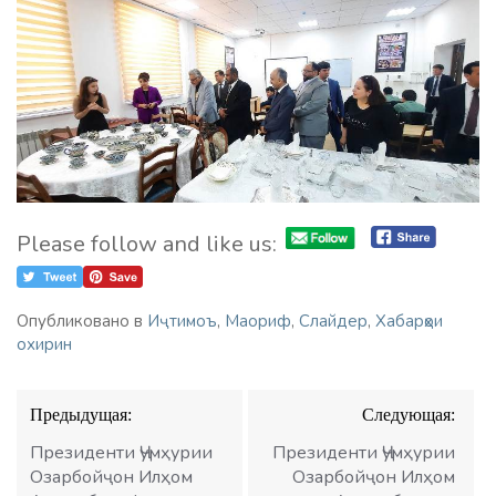
Please follow and like us:
Опубликовано в
Иҷтимоъ
,
Маориф
,
Слайдер
,
Хабарҳои
охирин
Навигация
Предыдущая:
Следующая:
по
записям
Президенти Ҷумҳурии
Президенти Ҷумҳурии
Озарбойҷон Илҳом
Озарбойҷон Илҳом