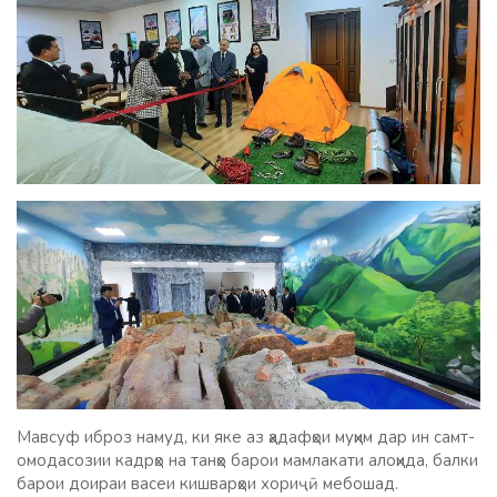
Мавсуф иброз намуд, ки яке аз ҳадафҳои муҳим дар ин самт-
омодасозии кадрҳо на танҳо барои мамлакати алоҳида, балки
барои доираи васеи кишварҳои хориҷӣ мебошад.