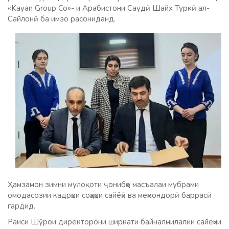
«Kayan Group Co»- и Арабистони Саудӣ Шайх Туркӣ ал-
Сайлонӣ ба имзо расониданд.
Ҳамзамон зимни мулоқоти ҷонибҳо масъалаи мубрами
омодасозии кадрҳои соҳаҳои сайёҳӣ ва меҳмондорӣ баррасӣ
гардид.
Раиси Шӯрои директорони ширкати байналмилалии сайёҳии