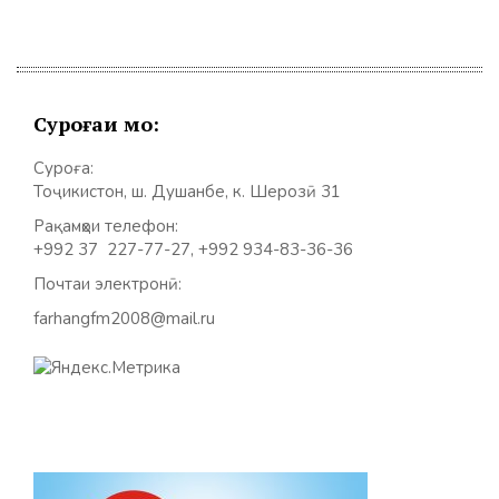
Суроғаи мо:
Суроға:
Тоҷикистон, ш. Душанбе, к. Шерозӣ 31
Рақамҳои телефон:
+992 37 227-77-27, +992 934-83-36-36
Почтаи электронӣ:
farhangfm2008@mail.ru