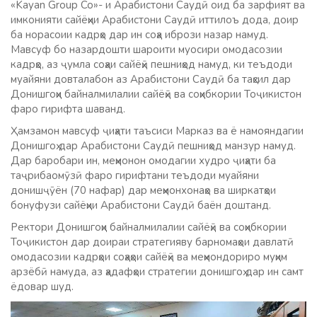
«Kayan Group Co»- и Арабистони Саудӣ оид ба зарфият ва
имконияти сайёҳии Арабистони Саудӣ иттилоъ дода, доир
ба норасоии кадрҳо дар ин соҳа ибрози назар намуд.
Мавсуф бо назардошти шароити муосири омодасозии
кадрҳо, аз ҷумла соҳаи сайёҳӣ пешниҳод намуд, ки теъдоди
муайяни довталабон аз Арабистони Саудӣ ба таҳсил дар
Донишгоҳи байналмилалии сайёҳӣ ва соҳибкории Тоҷикистон
фаро гирифта шаванд.
Ҳамзамон мавсуф ҷиҳати таъсиси Марказ ва ё намояндагии
Донишгоҳ дар Арабистони Саудӣ пешниҳод манзур намуд.
Дар баробари ин, меҳмонон омодагии худро ҷиҳати ба
таҷрибаомӯзӣ фаро гирифтани теъдоди муайяни
донишҷӯён (70 нафар) дар меҳмонхонаҳо ва ширкатҳои
бонуфузи сайёҳии Арабистони Саудӣ баён доштанд.
Ректори Донишгоҳи байналмилалии сайёҳӣ ва соҳибкории
Тоҷикистон дар доираи стратегияву барномаҳои давлатӣ
омодасозии кадрҳои соҳаҳои сайёҳӣ ва меҳмондориро муҳим
арзёбӣ намуда, аз ҳадафҳои стратегии донишгоҳ дар ин самт
ёдовар шуд.