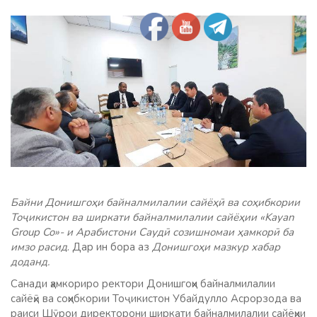
Байни Донишгоҳи байналмилалии сайёҳӣ ва соҳибкории
Тоҷикистон ва ширкати байналмилалии сайёҳии «Kayan
Group Co»- и Арабистони Саудӣ созишномаи ҳамкорӣ ба
имзо расид
. Дар ин бора аз
Донишгоҳи мазкур хабар
доданд.
Санади ҳамкориро ректори Донишгоҳи байналмилалии
сайёҳӣ ва соҳибкории Тоҷикистон Убайдулло Асрорзода ва
раиси Шӯрои директорони ширкати байналмилалии сайёҳии