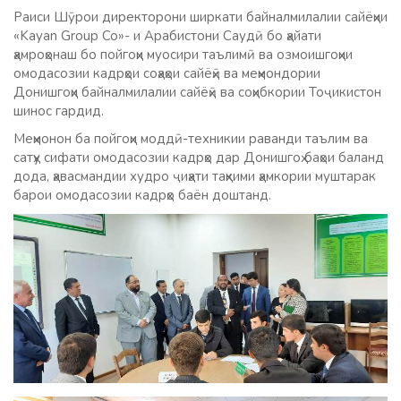
Раиси Шӯрои директорони ширкати байналмилалии сайёҳии
«Kayan Group Co»- и Арабистони Саудӣ бо ҳайати
ҳамроҳонаш бо пойгоҳи муосири таълимӣ ва озмоишгоҳии
омодасозии кадрҳои соҳаҳои сайёҳӣ ва меҳмондории
Донишгоҳи байналмилалии сайёҳӣ ва соҳибкории Тоҷикистон
шинос гардид.
Меҳмонон ба пойгоҳи моддӣ-техникии раванди таълим ва
сатҳу сифати омодасозии кадрҳо дар Донишгоҳ баҳои баланд
дода, ҳавасмандии худро ҷиҳати таҳкими ҳамкории муштарак
барои омодасозии кадрҳо баён доштанд.