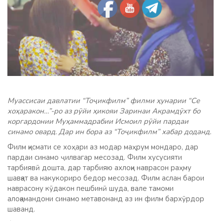
Муассисаи давлатии “Тоҷикфилм” филми ҳунарии “Се
хоҳаракон…”-ро аз рӯйи ҳикояи Заринаи Акрамдӯхт бо
коргардонии Муҳаммадрабии Исмоил рӯйи пардаи
синамо овард. Дар ин бора аз “Тоҷикфилм” хабар доданд.
Филм қисмати се хоҳари аз модар маҳрум мондаро, дар
пардаи синамо ҷилвагар месозад. Филм хусусияти
тарбиявӣ дошта, дар тарбияю ахлоқи наврасон раҳму
шавқат ва накукориро бедор месозад. Филм аслан барои
наврасону кӯдакон пешбинӣ шуда, вале тамоми
алоқамандони синамо метавонанд аз
ин филм бархӯрдор
шаванд.