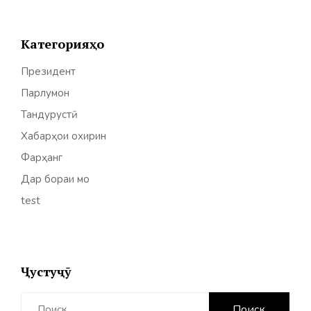
Категорияҳо
Президент
Парлумон
Тандурустӣ
Хабарҳои охирин
Фарҳанг
Дар бораи мо
test
Ҷустуҷӯ
Найти: