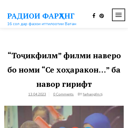
Перейти
к
РАДИОИ ФАРҲАНГ
контенту
ПЕР
НАВ
16 сол дар фазои иттилоотии Ватан
“Тоҷикфилм” филми наверо
бо номи “Се хоҳаракон…” ба
навор гирифт
13.04.2023
0 Comments
BY
farhangfm.tj