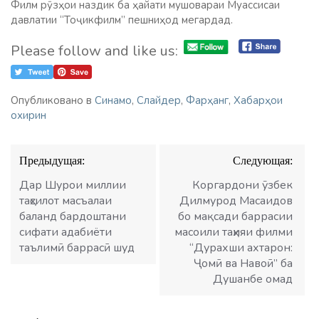
Филм рӯзҳои наздик ба ҳайати мушовараи Муассисаи
давлатии “Тоҷикфилм” пешниҳод мегардад.
Please follow and like us:
Опубликовано в
Синамо
,
Слайдер
,
Фарҳанг
,
Хабарҳои
охирин
Навигация
Предыдущая:
Следующая:
по
записям
Дар Шурои миллии
Коргардони ӯзбек
таҳсилот масъалаи
Дилмурод Масаидов
баланд бардоштани
бо мақсади баррасии
сифати адабиёти
масоили таҳияи филми
таълимӣ баррасӣ шуд
“Дурахши ахтарон:
Ҷомӣ ва Навоӣ” ба
Душанбе омад