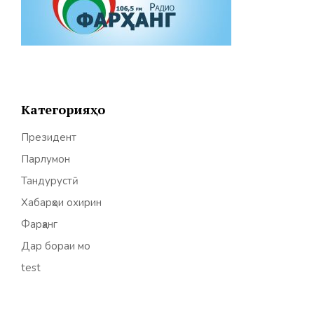
Категорияҳо
Президент
Парлумон
Тандурустӣ
Хабарҳои охирин
Фарҳанг
Дар бораи мо
test