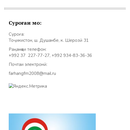
Суроғаи мо:
Суроға:
Тоҷикистон, ш. Душанбе, к. Шерозӣ 31
Рақамҳои телефон:
+992 37 227-77-27, +992 934-83-36-36
Почтаи электронӣ:
farhangfm2008@mail.ru