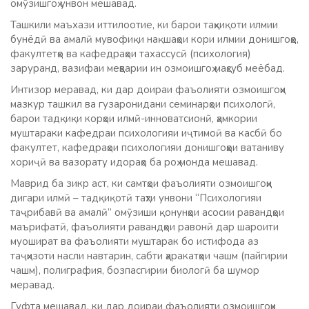
омӯзишгоҳ унвон мешавад.
Ташкили маъхази иттилоотие, ки барои таҳқиқоти илмии
бунёдӣ ва амалӣ мувофиқи нақшаҳои кори илмии донишгоҳҳо,
факултетҳо ва кафедраҳои тахассусӣ (психология)
заруранд, вазифаи меҳварии ин озмоишгоҳ маҳсуб меёбад.
Интизор меравад, ки дар доираи фаъолияти озмоишгоҳи
мазкур ташкил ва гузаронидани семинарҳои психологӣ,
барои тадқиқи корҳои илмӣ-инноватсионӣ, ҳамкории
муштараки кафедраи психологияи иҷтимоӣ ва касбӣ бо
факултет, кафедраҳои психологияи донишгоҳҳои ватаниву
хориҷӣ ва вазорату идораҳо ба роҳ монда мешавад.
Маврид ба зикр аст, ки самтҳои фаъолияти озмоишгоҳи
дигари илмӣ – тадқиқотӣ таҳти унвони “Психологияи
таҷрибавӣ ва амалӣ” омӯзиши қонунҳои асосии равандҳои
маърифатӣ, фаъолияти равандҳои равонӣ дар шароити
муошират ва фаъолияти муштарак бо истифода аз
таҷҳизоти насли навтарин, сабти ҳаракатҳои чашм (пайгирии
чашм), полиграфия, бозпасгирии биологӣ ба шумор
меравад.
Гуфта мешавад, ки дар доираи фаъолияти озмоишгоҳи