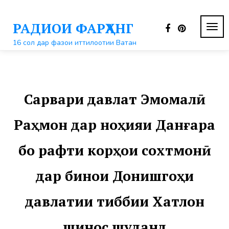
Перейти
к
РАДИОИ ФАРҲАНГ
контенту
ПЕР
НАВ
16 сол дар фазои иттилоотии Ватан
Сарвари давлат Эмомалӣ
Раҳмон дар ноҳияи Данғара
бо рафти корҳои сохтмонӣ
дар бинои Донишгоҳи
давлатии тиббии Хатлон
шинос шуданд