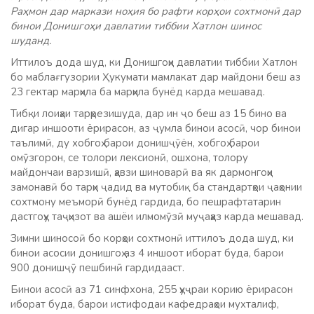
Раҳмон дар маркази ноҳия бо рафти корҳои сохтмонӣ дар
бинои Донишгоҳи давлатии тиббии Хатлон шинос
шуданд.
Иттилоъ дода шуд, ки Донишгоҳи давлатии тиббии Хатлон
бо маблағгузории Ҳукумати мамлакат дар майдони беш аз
23 гектар марҳила ба марҳила бунёд карда мешавад.
Тибқи лоиҳаи тарҳрезишуда, дар ин ҷо беш аз 15 бино ва
дигар иншооти ёрирасон, аз ҷумла бинои асосӣ, чор бинои
таълимӣ, ду хобгоҳ барои донишҷӯён, хобгоҳ барои
омӯзгорон, се толори лексионӣ, ошхона, толору
майдончаи варзишӣ, ҳавзи шиноварӣ ва як дармонгоҳи
замонавӣ бо тарҳи ҷадид ва мутобиқ ба стандартҳои ҷаҳонии
сохтмону меъморӣ бунёд гардида, бо пешрафтатарин
дастгоҳу таҷҳизот ва ашёи илмомӯзӣ муҷаҳҳаз карда мешавад.
Зимни шиносоӣ бо корҳои сохтмонӣ иттилоъ дода шуд, ки
бинои асосии донишгоҳ аз 4 иншоот иборат буда, барои
900 донишҷӯ пешбинӣ гардидааст.
Бинои асосӣ аз 71 синфхона, 255 ҳуҷраи корию ёрирасон
иборат буда, барои истифодаи кафедраҳои мухталиф,