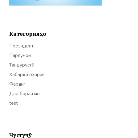
Категорияҳо
Президент
Парлумон
Тандурустӣ
Хабарҳои охирин
Фарҳанг
Дар бораи мо
test
Ҷустуҷӯ