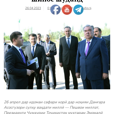
26.04.2023
0 Comments
BY
farhangfm.tj
26 апрел дар идомаи сафари корӣ дар ноҳияи Данғара
Асосгузори сулҳу ваҳдати миллӣ — Пешвои миллат,
Президенти Ҷумҳурии Тоҷикистон муҳтарам Эмомалӣ