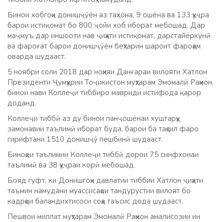
Бинои хобгоҳи донишҷӯён аз таҳхона, 9 ошёна ва 133 ҳуҷра
барои истиқомат бо 800 ҷойи хоб иборат мебошад. Дар
маҷмуъ дар иншооти нав ҷиҳати истиқомат, дарстайёркунӣ
ва фароғат барои донишҷӯён беҳтарин шароит фароҳам
оварда шудааст.
5 ноябри соли 2018 дар ноҳияи Данғараи вилояти Хатлон
Президенти Ҷумҳурии Тоҷикистон муҳтарам Эмомалӣ Раҳмон
бинои нави Коллеҷи тиббиро мавриди истифода қарор
доданд.
Коллеҷи тиббӣ аз ду бинои панҷошёнаи хуштарҳу
замонавии таълимӣ иборат буда, барои ба таҳсил фаро
гирифтани 1510 донишҷӯ пешбинӣ шудааст.
Биноҳои таълимии Коллеҷи тиббӣ дорои 75 синфхонаи
таълимӣ ва 38 ҳуҷраи корӣ мебошад.
Бояд гуфт, ки Донишгоҳи давлатии тиббии Хатлон ҷиҳати
таъмин намудани муассисаҳои тандурустии вилоят бо
кадрҳои баландихтисоси соҳа таъсис дода шудааст.
Пешвои миллат муҳтарам Эмомалӣ Раҳмон амалисозии ин