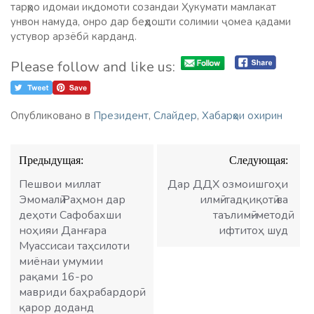
тарҳро идомаи иқдомоти созандаи Ҳукумати мамлакат
унвон намуда, онро дар беҳдошти солимии ҷомеа қадами
устувор арзёбӣ карданд.
Please follow and like us:
Опубликовано в
Президент
,
Слайдер
,
Хабарҳои охирин
Навигация
Предыдущая:
Следующая:
по
записям
Пешвои миллат
Дар ДДХ озмоишгоҳи
Эмомалӣ Раҳмон дар
илмӣ-тадқиқотӣ ва
деҳоти Сафобахши
таълимӣ-методӣ
ноҳияи Данғара
ифтитоҳ шуд
Муассисаи таҳсилоти
миёнаи умумии
рақами 16-ро
мавриди баҳрабардорӣ
қарор доданд