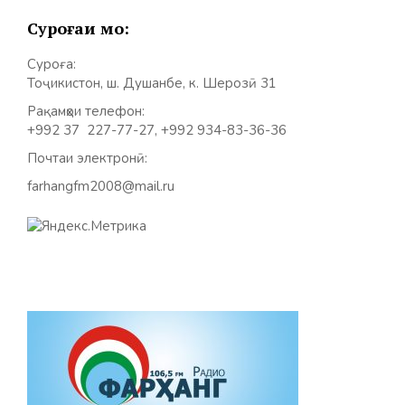
Суроғаи мо:
Суроға:
Тоҷикистон, ш. Душанбе, к. Шерозӣ 31
Рақамҳои телефон:
+992 37 227-77-27, +992 934-83-36-36
Почтаи электронӣ:
farhangfm2008@mail.ru