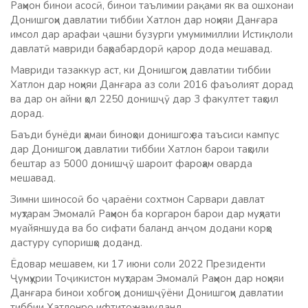
Раҳмон бинои асосӣ, бинои таълимии рақами як ва ошхонаи
Донишгоҳи давлатии тиббии Хатлон дар ноҳияи Данғара
имсол дар арафаи ҷашни бузурги умумимиллии Истиқлоли
давлатӣ мавриди баҳрабардорӣ қарор дода мешавад.
Мавриди тазаккур аст, ки Донишгоҳи давлатии тиббии
Хатлон дар ноҳияи Данғара аз соли 2016 фаъолият дорад
ва дар он айни ҳол 2250 донишҷӯ дар 3 факултет таҳсил
дорад.
Баъди бунёди ҳамаи биноҳои донишгоҳ ва таъсиси кампус
дар Донишгоҳи давлатии тиббии Хатлон барои таҳсили
бештар аз 5000 донишҷӯ шароит фароҳам оварда
мешавад.
Зимни шиносоӣ бо ҷараёни сохтмон Сарвари давлат
муҳтарам Эмомалӣ Раҳмон ба коргарон барои дар муҳлати
муайяншуда ва бо сифати баланд анҷом додани корҳо
дастуру супоришҳо доданд.
Ёдовар мешавем, ки 17 июни соли 2022 Президенти
Ҷумҳурии Тоҷикистон муҳтарам Эмомалӣ Раҳмон дар ноҳияи
Данғара бинои хобгоҳи донишҷӯёни Донишгоҳи давлатии
тиббии Хатлонро ифтитоҳ намуданд.