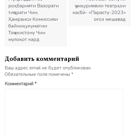
роҳбарияти Вазорати
ҷумҳуриявии театрҳои
тиҷорати Чин,
касбӣ- «Парасту-2023»
Ҳамраиси Комиссияи
оғоз мешавад
байниҳукуматии
Тоҷикистону Чин
мулоқот кард
Добавить комментарий
Ваш адрес email не будет опубликован.
Обязательные поля помечены
*
Комментарий
*