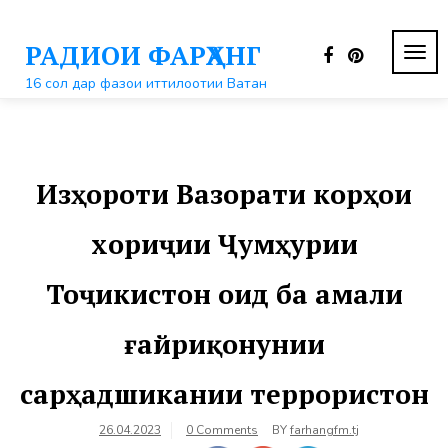
Перейти
к
РАДИОИ ФАРҲАНГ
контенту
ПЕР
НАВ
16 сол дар фазои иттилоотии Ватан
Изҳороти Вазорати корҳои
хориҷии Ҷумҳурии
Тоҷикистон оид ба амали
ғайриқонунии
сарҳадшикании террористон
26.04.2023
0 Comments
BY
farhangfm.tj