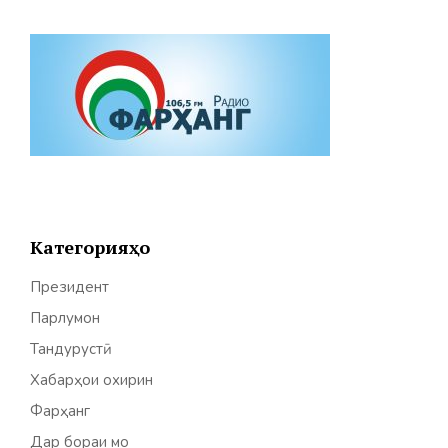
Категорияҳо
Президент
Парлумон
Тандурустӣ
Хабарҳои охирин
Фарҳанг
Дар бораи мо