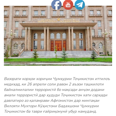
Вазорати корҳои хориҷии Ҷумҳурии Тоҷикистон иттилоъ
медиҳад, ки 26 апрели соли равон 2 аъзои ташкилоти
байналмилалии террористӣ бо мақсади анҷом додани
амали террористӣ дар ҳудуди Тоҷикистон хати сарҳади
давлатиро аз қаламрави Афғонистон дар минтақаи
Вилояти Мухтори Кӯҳистони Бадахшони Ҷумхурии
Тоҷикистон ба таври ғайриқонунӣ убур намуданд.