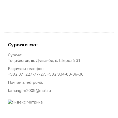
Суроғаи мо:
Суроға:
Тоҷикистон, ш. Душанбе, к. Шерозӣ 31
Рақамҳои телефон:
+992 37 227-77-27, +992 934-83-36-36
Почтаи электронӣ:
farhangfm2008@mail.ru