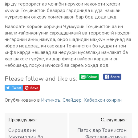
Ҳар ду террорист аз ҷониби неруҳои мақомоти ҳифзи
ҳуқуқи Тоҷикистон безарар гардонида шуда, нақшаи
муғризонаи онҳову ҳомиёнашон бар бод дода шуд.
Вазорати корҳои хориҷии Ҷумҳурии Тоҷикистон аз ин
амали ғайриқонунии сарҳадшиканӣ ва террористӣ изҳори
нигаронии амиқ намуда, онро шадидан маҳкум мекунад ва
иброз медорад, ки сарҳади Тоҷикистон бо қудрати том
ҳифз карда мешавад ва неруҳои мусаллаҳи мамлакат ба
ҳар шахс ё гурӯҳе, ки дар фикри вайрон кардани он
мебошанд, посухи муносиб ва сареъ хоҳад дод.
Please follow and like us:
Опубликовано в
Иҷтимоъ
,
Слайдер
,
Хабарҳои охирин
Навигация
Предыдущая:
Следующая:
по
записям
Сироҷиддин
Пагоҳ дар Тоҷикистон
Муҳриддин бо
Фестивал-озмуни