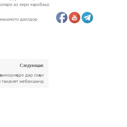
соларо аз зери харобаҳо
 мақомоти дахлдор
Следующая:
амкориҳоро дар соҳаи
ӣ тақвият мебахшанд