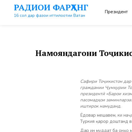
Перейти
РАДИОИ ФАРҲАНГ
к
Президент
контенту
16 сол дар фазои иттилоотии Ватан
Намояндагони Тоҷикис
Сафири Тоҷикистон дар
граждании Ҷумҳурии То
президентӣ «Барои хизм
пасомадҳои заминларзаҳ
иштирок намуданд.
Ёдовар мешавем, ки наҷ
Туркия қарор доштанд в
Дар ин муддат ба онҳо 