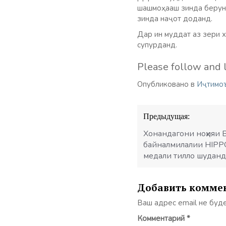
шашмоҳааш зинда берун 
зинда наҷот доданд.
Дар ин муддат аз зери 
супурданд.
Please follow and l
Опубликовано в
Иҷтимо
Навигация
Предыдущая:
по
записям
Хонандагони ноҳияи 
байналмилалии HIPP
медали тилло шуданд
Добавить комме
Ваш адрес email не буд
Комментарий
*