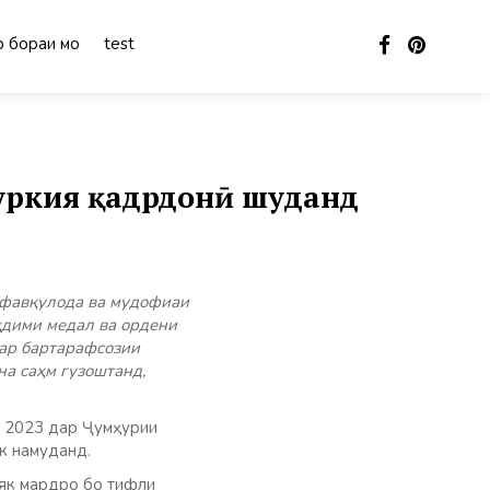
 бораи мо
test
уркия қадрдонӣ шуданд
 фавқулода ва мудофиаи
қдими медал ва ордени
дар бартарафсозии
а саҳм гузоштанд,
и 2023 дар Ҷумҳурии
к намуданд.
 як мардро бо тифли