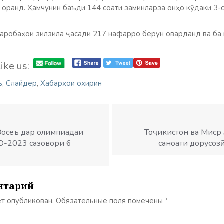
оранд. Ҳамчунин баъди 144 соати заминларза онҳо кӯдаки 3-
харобаҳои зилзила ҷасади 217 нафарро берун оварданд ва ба
ike us:
ъ
,
Слайдер
,
Хабарҳои охирин
Восеъ дар олимпиадаи
Тоҷикистон ва Миср ҳ
O-2023 сазовори 6
саноати дорусоз
нтарий
ет опубликован.
Обязательные поля помечены
*