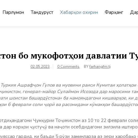
Парлумон
Тандурустӣ
Хабарҳои охирин
Фарҳанг
Дар
тон бо мукофотҳои давлатии Т
02.05.2023
0 Comments
BY
farhangfm.tj
 Туркия Ашрафҷон Гулов ва муовини раиси Кумитаи ҳолатҳои
ҷикистон, генерал-майор Сулаймон Исозода дар маросими та
ати шоистаи башардӯстона» ба намояндагони кишварҳое, ки 
ои 6 феврали соли ҷорӣ ва расонидани кӯмакҳои башардӯстон
отдиҳандагони Ҷумҳурии Тоҷикистон аз 10 то 22 феврали сол
а дар корҳои ҷустуҷӯ ва наҷоти осебдидагони зилзила иштиро
муяссар гардид, ки баъди 5 рӯзи заминларза аз зери харобаҳо