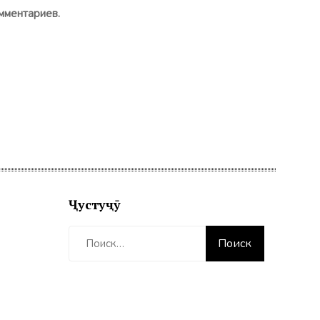
мментариев.
Ҷустуҷӯ
Найти: